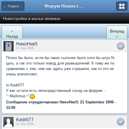
Форум Новостройки
← Подмосковье
Новостройка в малых вяземах
«
Вперед
Назад
»
НикоНик5
21 Sep 2006
Плохо бы было, если бы таких сылочек было хотя бы штук N-
цать, а так это только повод для размышлений. К тому же по
сравнению с тем, чем нас здесь уже страшили, как-то это не
очень впечятляет.
to Kedr077
У вас кстати есть непосредственный сосед на форуме -
"~MaXimus~"
Сообщение отредактировал НикоНик5: 21 September 2006 -
12:00
Kedr077
21 Sep 2006