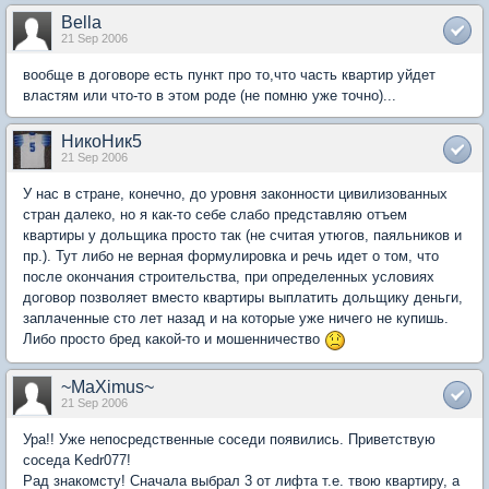
Bella
21 Sep 2006
вообще в договоре есть пункт про то,что часть квартир уйдет
властям или что-то в этом роде (не помню уже точно)...
НикоНик5
21 Sep 2006
У нас в стране, конечно, до уровня законности цивилизованных
стран далеко, но я как-то себе слабо представляю отъем
квартиры у дольщика просто так (не считая утюгов, паяльников и
пр.). Тут либо не верная формулировка и речь идет о том, что
после окончания строительства, при определенных условиях
договор позволяет вместо квартиры выплатить дольщику деньги,
заплаченные сто лет назад и на которые уже ничего не купишь.
Либо просто бред какой-то и мошенничество
~MaXimus~
21 Sep 2006
Ура!! Уже непосредственные соседи появились. Приветствую
соседа Kedr077!
Рад знакомсту! Сначала выбрал 3 от лифта т.е. твою квартиру, а