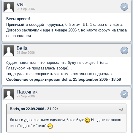
VNL
25 Sep 2006
Всем привет!
Принимайте соседей - однушка, 6-й этаж, В1, 1 слева от лифта.
Договор заключили еще в январе 2006 г, но как-то форум на глаза
не попадался.
Bella
25 Sep 2006
будем надеяться,что переселять будут в секцию Г (она
Главуксом не продавалась вроде)...
тогда удасться сохранить чистоту в остальных подъездах...
Сообщение отредактировал Bella: 25 September 2006 - 18:58
Пасечник
27 Sep 2006
Boris, on 22.09.2006 - 21:02:
Да мы с удовольствием сделаем, было б где
И... дети не знают
слов "ходить" и "тихо"