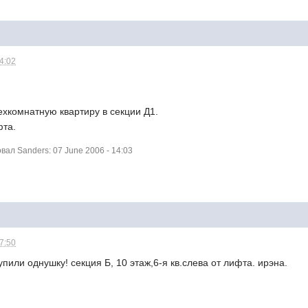
14:02
ехкомнатную квартиру в секции Д1.
фта.
ал Sanders: 07 June 2006 - 14:03
17:50
упили однушку! секция Б, 10 этаж,6-я кв.слева от лифта. ирэна.