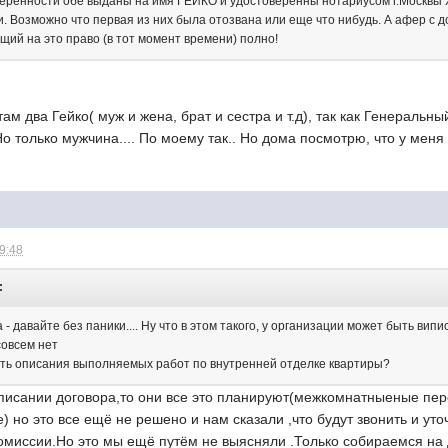
доверенности обе выданы на имя ГЕЙКО и удостоверенны нотариусом г.Москв
 Возможно что первая из них была отозвана или еще что нибудь. А афер с до
щий на это право (в тот момент времени) полно!
ам два Гейко( муж и жена, брат и сестра и т.д), так как Генеральн
 Но только мужчина.... По моему так.. Но дома посмотрю, что у меня
19:48
:
 - давайте без паники.... Ну что в этом такого, у организации может быть вип
совсем нет
 есть описания выполняемых работ по внутренней отделке квартиры?
писании договора,то они все это планируют(межкомнатныеные пере
) но это все ещё не решено и нам сказали ,что будут звонить и ут
омиссии.Но это мы ещё путём не выясняли .Только собираемся на 