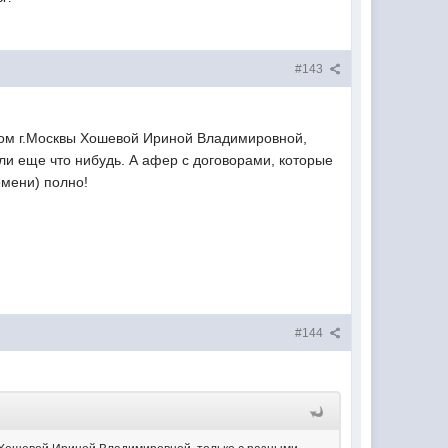
#143
усом г.Москвы Хошевой Ириной Владимировной,
ли еще что нибудь. А афер с договорами, которые
емени) полно!
#144