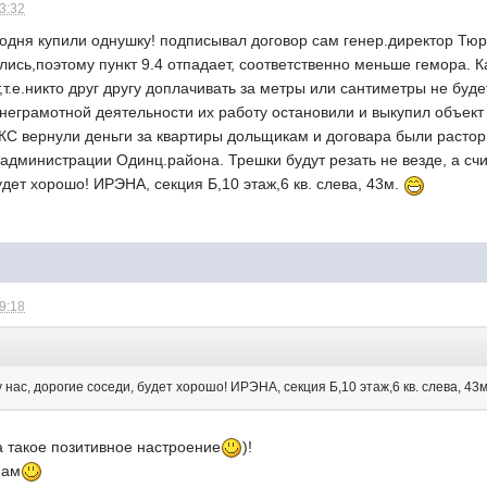
23:32
годня купили однушку! подписывал договор сам генер.директор Тю
лись,поэтому пункт 9.4 отпадает, соответственно меньше гемора. 
,т.е.никто друг другу доплачивать за метры или сантиметры не буд
х неграмотной деятельности их работу остановили и выкупил объе
КС вернули деньги за квартиры дольщикам и договара были растор
администрации Одинц.района. Трешки будут резать не везде, а счит
удет хорошо! ИРЭНА, секция Б,10 этаж,6 кв. слева, 43м.
09:18
 нас, дорогие соседи, будет хорошо! ИРЭНА, секция Б,10 этаж,6 кв. слева, 43м
а такое позитивное настроение
)!
нам