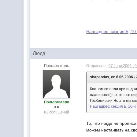
Наш адрес: секция Б, 10-
Люда
Пользователь
Отправлено
07 June 2006 - 
shapendus, on 6.06.2006 - 
Как нам сказали при подп
планировке) но это все ещ
ГосКомиссии.Но это мы ещ
Пользователи
Наш адрес: секция Б, 10-й
81 сообщений
То, что нигде не прописа
можем настаивать на свои