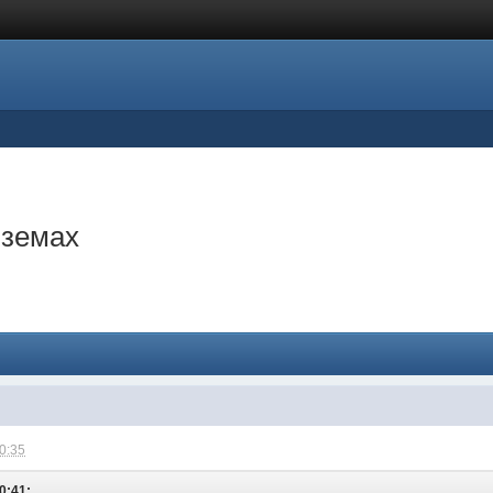
яземах
10:35
0:41: