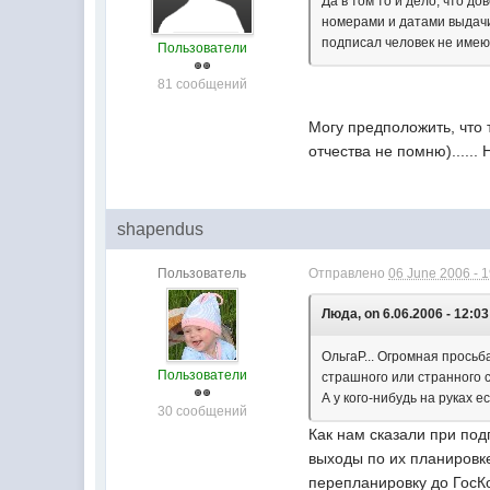
Да в том то и дело, что 
номерами и датами выдачи.
подписал человек не имею
Пользователи
81 сообщений
Могу предположить, что т
отчества не помню)......
shapendus
Пользователь
Отправлено
06 June 2006 - 
Люда, on 6.06.2006 - 12:03
ОльгаР... Огромная просьба
Пользователи
страшного или странного 
А у кого-нибудь на руках
30 сообщений
Как нам сказали при под
выходы по их планировке
перепланировку до ГосК