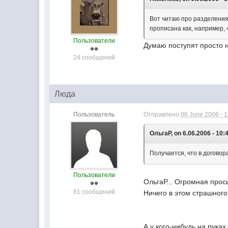
Вот читаю про разделения
прописана как, например, 
Пользователи
Думаю поступят просто н
24 сообщений
Люда
Пользователь
Отправлено
06 June 2006 - 1
ОльгаP, on 6.06.2006 - 10:
Получается, что в догово
Пользователи
ОльгаР... Огромная прось
81 сообщений
Ничего в этом страшного
А у кого-нибудь на рука