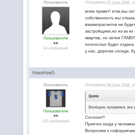
Пользователь
Отправлено
07 June 2006 - 
всем привет! итак,мы се
собственность мы отказа
взаиморасчетов не будет
застройщики,но из-за и
квартир, но затем ГЛАВУ
Пользователи
полностью будет отдана 
34 сообщений
у нас, дорогие соседи, б
НикоНик5
Пользователь
Отправлено
08 June 2006 - 
Quote
Вообщем, прорвемся, все у
Пользователи
Соглсен!!!
125 сообщений
Приятно когда у человек
Вопросики к софорумча