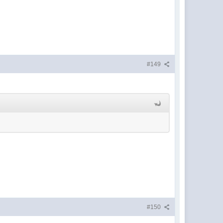
#149
#150