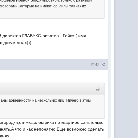
ы Хошевой Ириной Владимировной, только с разными
говорами, которые не имеют юр. силы так как их
ый директор ГЛАВУКС-риэлтер - Гейко ( имя
 в документах)))
#145
исаны довернности на нескольких лиц. Ничего в этом
городки,стяжка,электрика по квартире,сант.только
очнять.А что и как непонятно.Еще возможно сделать
днях.