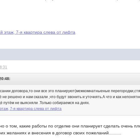
й этаж, 7-я квартира слева от лифта
08:31
20:48:
исании договора,то они все это планируют(межкомнатныеные перегородки,стяж
ё не решено и нам сказали ,что будут звонить и уточнять.А что и как непон
ё путём не выясняли .Только собираемся на днях.
 этаж, 7-я квартира слева от лифта
но о том, какие работы по отделке они планирует сделать очень пло
х желаниях и внесения в договор своих пожеланий..........