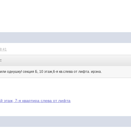
18:41
:
или однушку! секция Б, 10 этаж,6-я кв.слева от лифта. ирэна.
й этаж, 7-я квартира слева от лифта