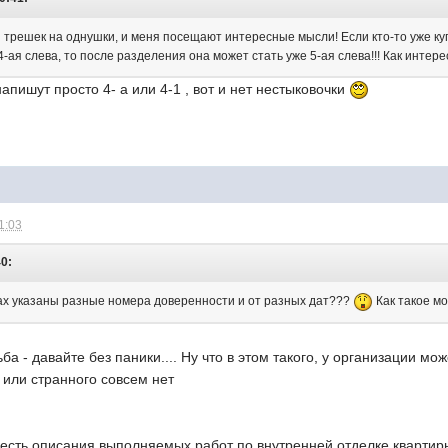
 трешек на однушки, и меня посещают интересные мысли! Если кто-то уже куп
4-ая слева, то после разделения она может стать уже 5-ая слева!!! Как интер
апишут просто 4- а или 4-1 , вот и нет нестыковочки
1:03
40:
рах указаны разные номера доверенности и от разных дат???
Как такое мо
ба - давайте без паники.... Ну что в этом такого, у организации м
 или странного совсем нет
х есть описания выполняемых работ по внутренней отделке кварти