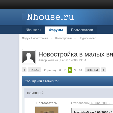
Nhouse.ru
Форумы
Пользователи
Форум Новостройки
→
Новостройки
→
Подмосковье
.
Новостройка в малых в
Автор
хелена
,
Feb 07 2006 13:34
«
НАЗАД
ВПЕРЕД
»
Страниц
6
7
8
9
10
Сообщений в теме: 827
наивный
Пользователь
Отправлено
06 June 2006 - 
НикоНик5, on 6.06.2006 - 1