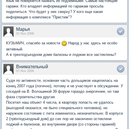
язык не повернется назвать их подземными. Самые настоящие
гаражи. Кто владеет информацией по гаражам просьба
поделиться. Что будет у них сверху? У кого еще какая
информация о комплексе "Престиж"?
Марья
01 Nov 2006
КУЗЬМИЧ, спасибо за новости
Народ у нас здесь не особо
активный.
А в трехподъездном доме балконы и лоджии все застеклены?
Внимательный
07 Nov 2006
Судя по активности, основная часть дольщиков нацелилась на
конец 2007 года (логично), потому и не участвует в обсуждении. У
соседей на В. Волошиной 39 форум гораздо энергичнее, но там
фаза строительства другая.
Посетил наш объект 4 числа, в квартиру попасть не удалось
(выходной оказался, не было специального человека), но
наружное состояние с лета изменилось незначительно. В корпусе
2 (трёхподъездный дом) до сих пор не закончено остеклени
лоджий и балконов, во внутренем дворе (со стороны гаражей)