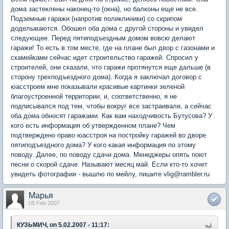
дома застеклены наконец-то (окна), но балконы еще не все.
Подземные гаражи (напротив поликлиники) со скрипом
доделываются. Обошел оба дома с другой стороны и увидел
следующее. Перед пятиподъездным домом вовсю делают
гаражи! То есть в том месте, где на плане был двор с газонами и
скамейками сейчас идет строительство гаражей. Спросил у
строителей, они сказали, что гаражи протянутся еще дальше (в
сторону трехподъездного дома). Когда я заключал договор с
юасстроем мне показывали красивые картинки зеленой
благоустроенной территории, и, соответственно, я не
подписывался под тем, чтобы вокруг все застраивали, а сейчас
оба дома обносят гаражами. Как вам находчивость Бутусова? У
кого есть информация об утвержденном плане? Чем
подтверждено право юасстроя на постройку гаражей во дворе
пятиподъездного дома? У кого какая информация по этому
поводу. Далее, по поводу сдачи дома. Менеджеры опять поют
песни о скорой сдаче. Называют месяц май. Если кто-то хочет
увидеть фотографии - вышлю по мейлу, пишите vlig@rambler.ru
Марья
05 Feb 2007
КУЗЬМИЧ, on 5.02.2007 - 11:17: