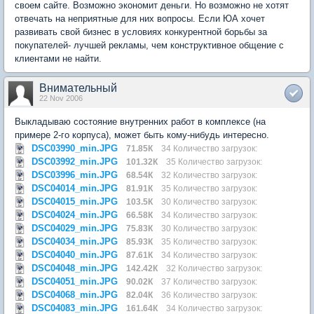
своем сайте. Возможно экономит деньги. Но возможно не хотят
отвечать на неприятные для них вопросы. Если ЮА хочет
развивать свой бизнес в условиях конкурентной борьбы за
покупателей- лучшей рекламы, чем конструктивное общение с
клиентами не найти.
Внимательный
22 Nov 2006
Выкладываю состояние внутренних работ в комплексе (на
примере 2-го корпуса), может быть кому-нибудь интересно.
DSC03990_min.JPG
71.85К
34 Количество загрузок:
DSC03992_min.JPG
101.32К
35 Количество загрузок:
DSC03996_min.JPG
68.54К
32 Количество загрузок:
DSC04014_min.JPG
81.91К
35 Количество загрузок:
DSC04015_min.JPG
103.5К
30 Количество загрузок:
DSC04024_min.JPG
66.58К
34 Количество загрузок:
DSC04029_min.JPG
75.83К
30 Количество загрузок:
DSC04034_min.JPG
85.93К
35 Количество загрузок:
DSC04040_min.JPG
87.61К
34 Количество загрузок:
DSC04048_min.JPG
142.42К
32 Количество загрузок:
DSC04051_min.JPG
90.02К
37 Количество загрузок:
DSC04068_min.JPG
82.04К
36 Количество загрузок:
DSC04083_min.JPG
161.64К
34 Количество загрузок: