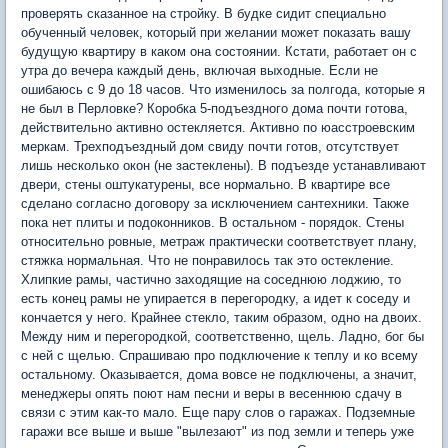
проверять сказанное на стройку. В будке сидит специально
обученный человек, который при желании может показать вашу
будущую квартиру в каком она состоянии. Кстати, работает он с
утра до вечера каждый день, включая выходные. Если не
ошибаюсь с 9 до 18 часов. Что изменилось за полгода, которые я
не был в Перловке? Коробка 5-подъездного дома почти готова,
действительно активно остекляется. Активно по юасстроевским
меркам. Трехподъездный дом свиду почти готов, отсутствует
лишь несколько окон (не застеклены). В подъезде устанавливают
двери, стены оштукатурены, все нормально. В квартире все
сделано согласно договору за исключением сантехники. Также
пока нет плиты и подоконников. В остальном - порядок. Стены
относительно ровные, метраж практически соответствует плану,
стяжка нормальная. Что не понравилось так это остекление.
Хлипкие рамы, частично заходящие на соседнюю лоджию, то
есть конец рамы не упирается в перегородку, а идет к соседу и
кончается у него. Крайнее стекло, таким образом, одно на двоих.
Между ним и перегородкой, соответственно, щель. Ладно, бог бы
с ней с щелью. Спрашиваю про подключение к теплу и ко всему
остальному. Оказывается, дома вовсе не подключены, а значит,
менеджеры опять поют нам песни и веры в весеннюю сдачу в
связи с этим как-то мало. Еще пару слов о гаражах. Подземные
гаражи все выше и выше "вылезают" из под земли и теперь уже