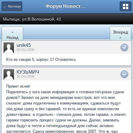
Форум Новостройки
← Мытищи
Мытищи, ул.В.Волошиной, 41
«
Вперед
Назад
»
unik45
06 Oct 2006
Кто из секции 5, корпус 1? Отзовитесь
КУЗЬМИЧ
31 Oct 2006
Привет всем!
Поделитесь у кого какая информация о готовности/сроках сдачи
домов? Звонил на днях менеджерам юасстроя, вот что мне
сказали: дома подключены к коммуникациям, сдаваться будут
оба дома сразу и без гаражей, то есть не единым комплексом
дома+гаражи, а отдельно - сначала дома, потом гаражи, а значит,
гаражи тормозить процесс сдачи не должны. Далее, зимовать
дома будут в тепле и пятиподъездный дом сейчас активно
застекляется. Сдача ориентировочно: весна 2007. Что ж, еду