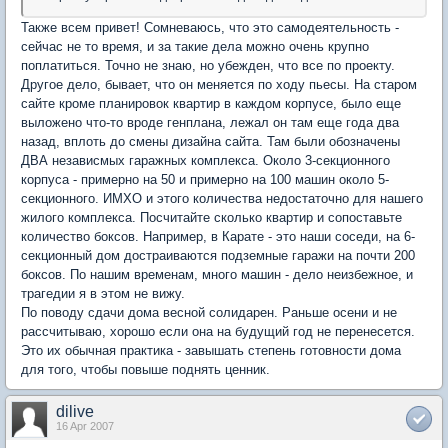
Также всем привет! Сомневаюсь, что это самодеятельность -
сейчас не то время, и за такие дела можно очень крупно
поплатиться. Точно не знаю, но убежден, что все по проекту.
Другое дело, бывает, что он меняется по ходу пьесы. На старом
сайте кроме планировок квартир в каждом корпусе, было еще
выложено что-то вроде генплана, лежал он там еще года два
назад, вплоть до смены дизайна сайта. Там были обозначены
ДВА независмых гаражных комплекса. Около 3-секционного
корпуса - примерно на 50 и примерно на 100 машин около 5-
секционного. ИМХО и этого количества недостаточно для нашего
жилого комплекса. Посчитайте сколько квартир и сопоставьте
количество боксов. Например, в Карате - это наши соседи, на 6-
секционный дом достраиваются подземные гаражи на почти 200
боксов. По нашим временам, много машин - дело неизбежное, и
трагедии я в этом не вижу.
По поводу сдачи дома весной солидарен. Раньше осени и не
рассчитываю, хорошо если она на будущий год не перенесется.
Это их обычная практика - завышать степень готовности дома
для того, чтобы повыше поднять ценник.
dilive
16 Apr 2007