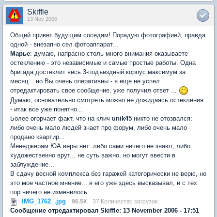
Skiffle
13 Nov 2006
Общий привет будущим соседям! Порадую фотографией, правда
одной - внезапно сел фотоаппарат...
Марье
: думаю, напрасно столь много внимания оказываете
остеклению - это независимые и самые простые работы. Одна
бригада достеклит весь 3-подъездный корпус максимум за
месяц... но Вы очень оперативны - я еще не успел
отредактировать свое сообщение, уже получил ответ ...
Думаю, основательно смотреть можно не дожидаясь остекления
- итак все уже понятно...
Более огорчает факт, что на клич
unik45
никто не отозвался:
либо очень мало людей знает про форум, либо очень мало
продано квартир...
Менеджерам ЮА веры нет: либо сами ничего не знают, либо
художественно врут... не суть важно, но могут ввести в
заблуждение...
В сдачу весной комплекса без гаражей категорически не верю, но
это мое частное мнение... я его уже здесь высказывал, и с тех
пор ничего не изменилось.
IMG_1762_.jpg
96.5К
37 Количество загрузок:
Сообщение отредактировал Skiffle: 13 November 2006 - 17:51