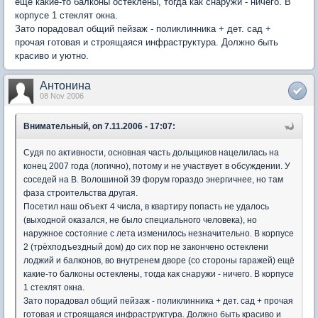
ещё какие-то балконы остеклены, тогда как снаружи - ничего. В
корпусе 1 стеклят окна.
Зато порадовал общий пейзаж - поликлинника + дет. сад +
прочая готовая и строящаяся инфраструктура. Должно быть
красиво и уютно.
Антонина
08 Nov 2006
Внимательный, on 7.11.2006 - 17:07:
Судя по активности, основная часть дольщиков нацелилась на
конец 2007 года (логично), потому и не участвует в обсуждении. У
соседей на В. Волошиной 39 форум гораздо энергичнее, но там
фаза строительства другая.
Посетил наш объект 4 числа, в квартиру попасть не удалось
(выходной оказался, не было специального человека), но
наружное состояние с лета изменилось незначительно. В корпусе
2 (трёхподъездный дом) до сих пор не закончено остеклени
лоджий и балконов, во внутренем дворе (со стороны гаражей) ещё
какие-то балконы остеклены, тогда как снаружи - ничего. В корпусе
1 стеклят окна.
Зато порадовал общий пейзаж - поликлинника + дет. сад + прочая
готовая и строящаяся инфраструктура. Должно быть красиво и