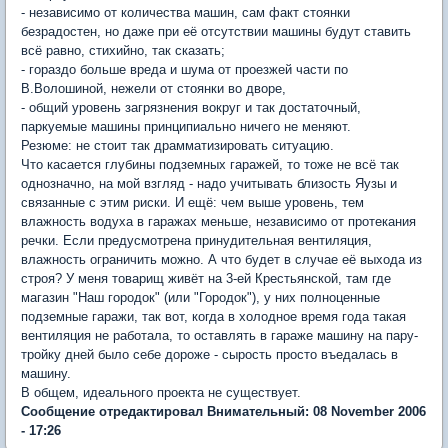
- независимо от количества машин, сам факт стоянки
безрадостен, но даже при её отсутствии машины будут ставить
всё равно, стихийно, так сказать;
- гораздо больше вреда и шума от проезжей части по
В.Волошиной, нежели от стоянки во дворе,
- общий уровень загрязнения вокруг и так достаточный,
паркуемые машины принципиально ничего не меняют.
Резюме: не стоит так драмматизировать ситуацию.
Что касается глубины подземных гаражей, то тоже не всё так
однозначно, на мой взгляд - надо учитывать близость Яузы и
связанные с этим риски. И ещё: чем выше уровень, тем
влажность водуха в гаражах меньше, независимо от протекания
речки. Если предусмотрена принудительная вентиляция,
влажность ограничить можно. А что будет в случае её выхода из
строя? У меня товарищ живёт на 3-ей Крестьянской, там где
магазин "Наш городок" (или "Городок"), у них полноценные
подземные гаражи, так вот, когда в холодное время года такая
вентиляция не работала, то оставлять в гараже машину на пару-
тройку дней было себе дороже - сырость просто въедалась в
машину.
В общем, идеального проекта не существует.
Сообщение отредактировал Внимательный: 08 November 2006
- 17:26