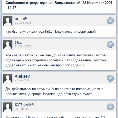
Сообщение отредактировал Внимательный: 22 November 2006
- 14:47
unik45
01 Dec 2006
Кто был внутри корпуса №1? Поделитесь информацией
Окс
21 Jan 2007
все совсем затихли! как там дом? на сайте выложили что трех
подъездник уже отделали осталось пяти подъездник, который
доделывают. никто не слышал про сроки сдачи?
Aleksey
21 Jan 2007
Да, действительно затихли. А на сайте эта информация уже
больше месяца вроде. Надеюсь до лета сдача будет.
КУЗЬМИЧ
05 Feb 2007
Всем привет! Был на днях на стройке, делюсь новостями. Оба