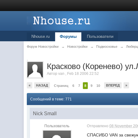
Nhouse.ru
Форумы
Пользователи
Форум Новостройки
→
Новостройки
→
Подмосковье
→
Любер
.
Красково (Коренево) ул.
Автор
van
,
Feb 18 2006 22:52
«
НАЗАД
ВПЕРЕД
»
Страниц
6
7
8
9
10
Сообщений в теме: 771
Nick Small
Пользователь
Отправлено
08 November 200
СПАСИБО VAN за свежую