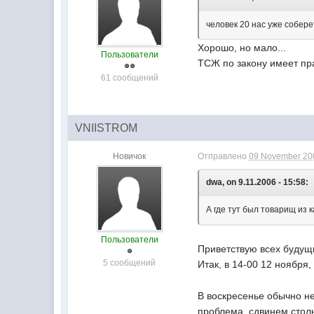
человек 20 нас уже собере
Хорошо, но мало...
Пользователи
ТСЖ по закону имеет пра
61 сообщений
VNIISTROM
Новичок
Отправлено
09 November 200
dwa, on 9.11.2006 - 15:58:
А где тут был товарищ из 
Пользователи
Приветствую всех будущи
5 сообщений
Итак, в 14-00 12 ноября,
В воскресенье обычно не
проблема, сдвинем столы