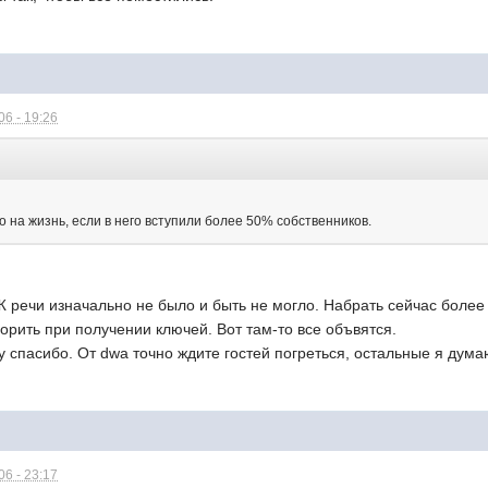
6 - 19:26
 на жизнь, если в него вступили более 50% собственников.
Ж речи изначально не было и быть не могло. Набрать сейчас боле
орить при получении ключей. Вот там-то все объвятся.
 спасибо. От dwa точно ждите гостей погреться, остальные я дума
6 - 23:17