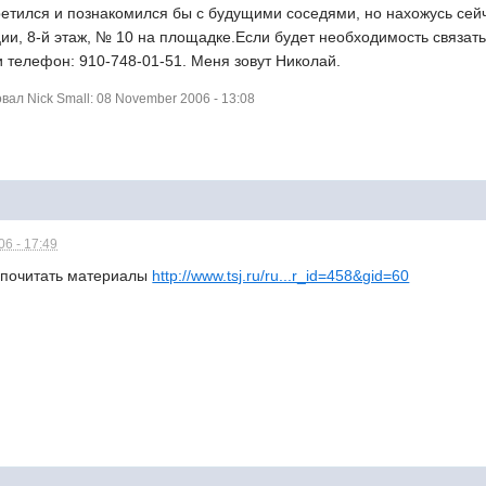
етился и познакомился бы с будущими соседями, но нахожусь сейч
ции, 8-й этаж, № 10 на площадке.Если будет необходимость связать
 и телефон: 910-748-01-51. Меня зовут Николай.
ал Nick Small: 08 November 2006 - 13:08
6 - 17:49
 почитать материалы
http://www.tsj.ru/ru...r_id=458&gid=60