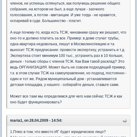
членов, не успеешь оглянуться, как получишь решение общего
собрания, на котором не был, а еще лучше - заочного
голосования, а потом - квитанции. И уже тогда - не нравится,
оспаривай в суде. Большинство - платит.
А еще почему-то, когда есть ТСЖ, чиновники сразу же решают, что
оно-то и должно платить за все. Пример: в доме стучат трубы,
одна квартира недовольна, пишут в Мосжилинспекцию и та
выносит ТСЖ предписание: провести экспертизу, устранить и т.д.
Экспертиза стоит минимум 100 тыс., устранить раз в 10 больше,
деньги - только сборы с членов ТСЖ. Как Вам такой расклад? Это
ведь ОРГАНИЗАЦИЯ. Может быть не совсем подходящий пример,
т.к. в этом случае ТСЖ на самоуправлении, но подход, постоянно -
один и тот же. Рядом муниципальный дом - устанавливается
детская площадка, у нашего - собирайте деньги, ставьте сами.
Может все таки мы определимся для чего нам сейчас ТСЖ и как
оно будет функционировать?
maria1, on 28.04.2009 - 14:54:
1.Плюс в том, что вместо ИГ будет юридическое лицо?