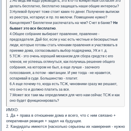
2.Но ведь им надо руководить, это кто-то конкретный согласен это
делать бесплатно, бесплатно защищать наши общие интересы?
3.Нулевой бухучет тоже стоит каких-то денег. Получение выписки
из реестра, нотариус и пр. по мелочи. Помещение нужно?
Канцелярия? Бюллетени распечатать на чем? Счет в банке?
Не
бывает это все бесплатно
.
4.Общее собрание выбирает правление, правление -
председателя. Дай бог, если у нас есть честные и бескорыстные
люди, которые готовы стать членами правления и участвовать в
приемке дома, согласовывать выбор подрядчика, УК и т. д.
5.ТСЖ - это очень хороший механизм для сбора средств с его
членов, не успеешь оглянуться, как получишь решение общего
собрания, на котором не был, а еще лучше - заочного
голосования, а потом - квитанции. И уже тогда - не нравится,
оспаривай в суде. Большинство - платит.
6.А еще почему-то, когда есть ТСЖ, чиновники сразу же решают,
что оно-то и должно платить за все.
7.Может все таки мы определимся для чего нам сейчас ТСЖ и как
оно будет функционировать?
ИМХО:
1. Да + права в отношении дома и всего, что с ним связано +
оперативная реакция + задел на будущее.
2. Кандидаты имеются (насколько серьезны их намерения - нужно