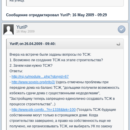
на улицу.
Сообщение отредактировал YuriP: 16 May 2009 - 09:29
YuriP
16 May 2009
YuriP, on 26.04.2009 - 09:40:
Вчера на встрече были заданы вопросы по ТСЖ:
1. Возможно ли создание ТСЖ на этапе строительства?
2. Зачем нам нужно ТСЖ?
Ответы:
-
http://rsj.ru/module....php?storyid=67
-
http://www.sovpis.org/info/2/
(здесь отмечены проблемы при
передаче дома на баланс ТСЖ, "дольщики получили возможность
избежать сдачи дома с существенными недоделками",
"Застройщику теперь запрещено единолично создавать ТСЖ в
процессе строительства"...)
-
http://www.pik-comfo...?n=1338&tek=100
("создать ТСЖ будущие
собственники могут только в строящемся доме. Когда
строительство завершено, а право на собственность еще не
получено, ни организовывать ТСЖ, ни выбирать УК по закону