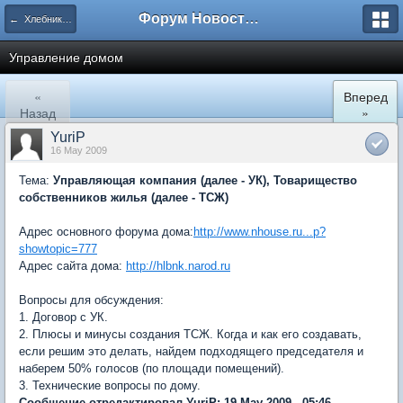
Форум Новостройки
← Хлебниково
Управление домом
«
Вперед
Назад
»
YuriP
16 May 2009
Тема:
Управляющая компания (далее - УК), Товарищество
собственников жилья (далее - ТСЖ)
Адрес основного форума дома:
http://www.nhouse.ru...p?
showtopic=777
Адрес сайта дома:
http://hlbnk.narod.ru
Вопросы для обсуждения:
1. Договор с УК.
2. Плюсы и минусы создания ТСЖ. Когда и как его создавать,
если решим это делать, найдем подходящего председателя и
наберем 50% голосов (по площади помещений).
3. Технические вопросы по дому.
Сообщение отредактировал YuriP: 19 May 2009 - 05:46