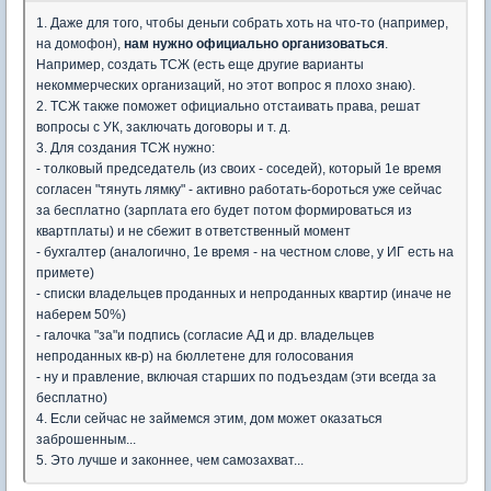
1. Даже для того, чтобы деньги собрать хоть на что-то (например,
на домофон),
нам нужно официально организоваться
.
Например, создать ТСЖ (есть еще другие варианты
некоммерческих организаций, но этот вопрос я плохо знаю).
2. ТСЖ также поможет официально отстаивать права, решат
вопросы с УК, заключать договоры и т. д.
3. Для создания ТСЖ нужно:
- толковый председатель (из своих - соседей), который 1е время
согласен "тянуть лямку" - активно работать-бороться уже сейчас
за бесплатно (зарплата его будет потом формироваться из
квартплаты) и не сбежит в ответственный момент
- бухгалтер (аналогично, 1е время - на честном слове, у ИГ есть на
примете)
- списки владельцев проданных и непроданных квартир (иначе не
наберем 50%)
- галочка "за"и подпись (согласие АД и др. владельцев
непроданных кв-р) на бюллетене для голосования
- ну и правление, включая старших по подъездам (эти всегда за
бесплатно)
4. Если сейчас не займемся этим, дом может оказаться
заброшенным...
5. Это лучше и законнее, чем самозахват...