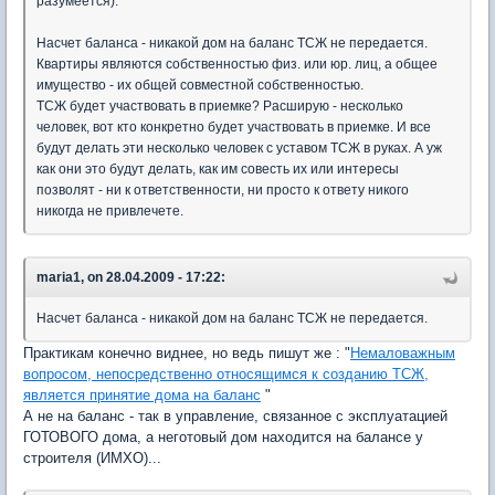
разумеется).
Насчет баланса - никакой дом на баланс ТСЖ не передается.
Квартиры являются собственностью физ. или юр. лиц, а общее
имущество - их общей совместной собственностью.
ТСЖ будет участвовать в приемке? Расширую - несколько
человек, вот кто конкретно будет участвовать в приемке. И все
будут делать эти несколько человек с уставом ТСЖ в руках. А уж
как они это будут делать, как им совесть их или интересы
позволят - ни к ответственности, ни просто к ответу никого
никогда не привлечете.
maria1, on 28.04.2009 - 17:22:
Насчет баланса - никакой дом на баланс ТСЖ не передается.
Практикам конечно виднее, но ведь пишут же : "
Немаловажным
вопросом, непосредственно относящимся к созданию ТСЖ,
является принятие дома на баланс
"
А не на баланс - так в управление, связанное с эксплуатацией
ГОТОВОГО дома, а неготовый дом находится на балансе у
строителя (ИМХО)...