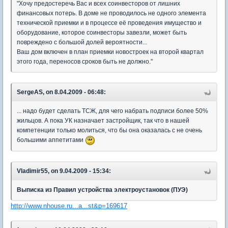
"Хочу предостеречь Вас и всех соинвесторов от лишних
финансовых потерь. В доме не проводилось не одного элемента
технической приемки и в процессе её проведения имущество и
оборудование, которое соинвесторы завезли, может быть
повреждено с большой долей вероятности...
Ваш дом включен в план приемки новостроек на второй квартал
этого года, переносов сроков быть не должно."
SergeAS, on 8.04.2009 - 06:48:
... надо будет сделать ТСЖ, для чего набрать подписи более 50%
жильцов. А пока УК назначает застройщик, так что в нашей
компетенции только молиться, что бы она оказалась с не очень
большими аппетитами
Vladimir55, on 9.04.2009 - 15:34:
Выписка из Правил устройства электроустановок (ПУЭ)
http://www.nhouse.ru...a...st&p=169617