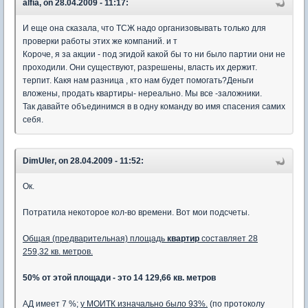
alfia, on 28.04.2009 - 11:17:
И еще она сказала, что ТСЖ надо организовывать только для
проверки работы этих же компаний. и т
Короче, я за акции - под эгидой какой бы то ни было партии они не
проходили. Они существуют, разрешены, власть их держит.
терпит. Какя нам разница , кто нам будет помогать?Деньги
вложены, продать квартиры- нереально. Мы все -заложники.
Так давайте объединимся в в одну команду во имя спасения самих
себя.
DimUler, on 28.04.2009 - 11:52:
Ок.
Потратила некоторое кол-во времени. Вот мои подсчеты.
Общая (предварительная) площадь
квартир
составляет 28
259,32 кв. метров.
50% от этой площади - это 14 129,66 кв. метров
АД имеет 7 %;
у МОИТК изначально было 93%.
(по протоколу