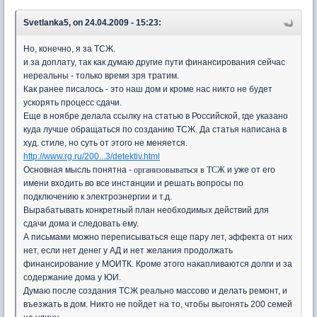
Svetlanka5, on 24.04.2009 - 15:23:
Но, конечно, я за ТСЖ.
и за доплату, так как думаю другие пути финансирования сейчас
нереальны - только время зря тратим.
Как ранее писалось - это наш дом и кроме нас никто не будет
ускорять процесс сдачи.
Еще в ноябре делала ссылку на статью в Российской, где указано
куда лучше обращаться по созданию ТСЖ. Да статья написана в
худ. стиле, но суть от этого не меняется.
http://www.rg.ru/200...3/detektiv.html
Основная мысль понятна -
организовываться в ТСЖ
и уже от его
имени входить во все инстанции и решать вопросы по
подключению к электроэнергии и т.д.
Вырабатывать конкретный план необходимых действий для
сдачи дома и следовать ему.
А письмами можно переписываться еще пару лет, эффекта от них
нет, если нет денег у АД и нет желания продолжать
финансирование у МОИТК. Кроме этого накапливаются долги и за
содержание дома у ЮИ.
Думаю после создания ТСЖ реально массово и делать ремонт, и
въезжать в дом. Никто не пойдет на то, чтобы выгонять 200 семей