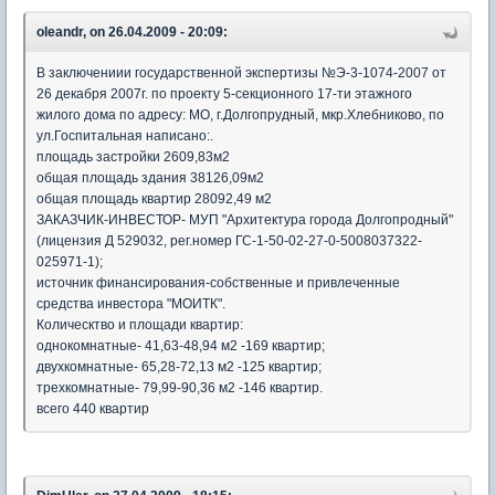
oleandr, on 26.04.2009 - 20:09:
В заключениии государственной экспертизы №Э-3-1074-2007 от
26 декабря 2007г. по проекту 5-секционного 17-ти этажного
жилого дома по адресу: МО, г.Долгопрудный, мкр.Хлебниково, по
ул.Госпитальная написано:.
площадь застройки 2609,83м2
общая площадь здания 38126,09м2
общая площадь квартир 28092,49 м2
ЗАКАЗЧИК-ИНВЕСТОР- МУП "Архитектура города Долгопродный"
(лицензия Д 529032, рег.номер ГС-1-50-02-27-0-5008037322-
025971-1);
источник финансирования-собственные и привлеченные
средства инвестора "МОИТК".
Колическтво и площади квартир:
однокомнатные- 41,63-48,94 м2 -169 квартир;
двухкомнатные- 65,28-72,13 м2 -125 квартир;
трехкомнатные- 79,99-90,36 м2 -146 квартир.
всего 440 квартир