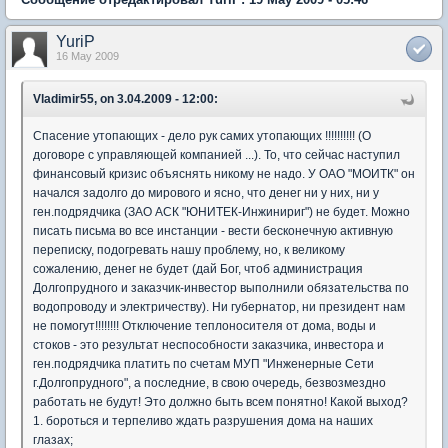
YuriP
16 May 2009
Vladimir55, on 3.04.2009 - 12:00:
Спасение утопающих - дело рук самих утопающих !!!!!!!!!! (О
договоре с управляющей компанией ...). То, что сейчас наступил
финансовый кризис объяснять никому не надо. У ОАО "МОИТК" он
начался задолго до мирового и ясно, что денег ни у них, ни у
ген.подрядчика (ЗАО АСК "ЮНИТЕК-Инжинириг") не будет. Можно
писать письма во все инстанции - вести бесконечную активную
переписку, подогревать нашу проблему, но, к великому
сожалению, денег не будет (дай Бог, чтоб администрация
Долгопрудного и заказчик-инвестор выполнили обязательства по
водопроводу и электричеству). Ни губернатор, ни президент нам
не помогут!!!!!!!! Отключение теплоносителя от дома, воды и
стоков - это результат неспособности заказчика, инвестора и
ген.подрядчика платить по счетам МУП "Инженерные Сети
г.Долгопрудного", а последние, в свою очередь, безвозмездно
работать не будут! Это должно быть всем понятно! Какой выход?
1. бороться и терпеливо ждать разрушения дома на наших
глазах;