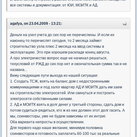
все системы и документация: от ЮИ, МОИТК и АД.
agafya, on 23.04.2009 - 13:21:
Деньги на узел учета до сих пор не перечислены. И если их
наконец-то перечислят сегодня, то 2 месяца займет
строительство узла плюс 2 месяца на ввод системы в
эксплуатацию. Это при хорошем раскладе конец августа.
А про электричество вопрос еще не начинал решаться,
техусловий от РЖД до сих пор нет и окончательная сумма так и не
названа...
Вижу следующие пути выхода из нашей ситуации:
1. Создать ТСЖ, взять на баланс дом с недостроенными
коммуникациями и под залог квартир АД И МОИТК дать им заем
на строительство электросетей. Или скинуться и построить
электросети собственными силами.
2. АД и МОИТК взять в долг денег у третьей стороны, сдать дом и
потом судиться-рядиться, кто ж из них должен этот долг гасить. А
мы, соинвесторы, уже не будем зависимы от их интриг.
Оба варианта непросты в осуществлении.
Для первого надо наше желание, минимум половина
соинвесторов и готовность заплатить 60-100 тыс за реальные