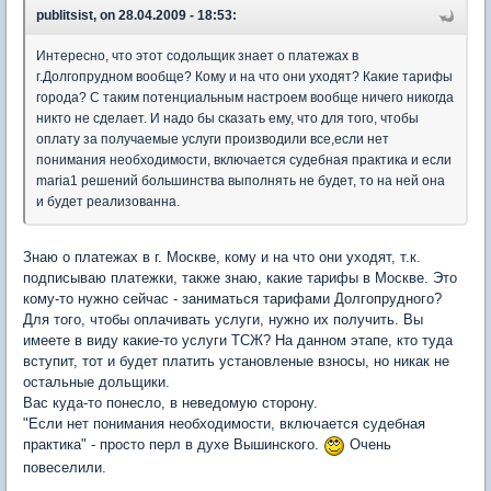
publitsist, on 28.04.2009 - 18:53:
Интересно, что этот содольщик знает о платежах в
г.Долгопрудном вообще? Кому и на что они уходят? Какие тарифы
города? С таким потенциальным настроем вообще ничего никогда
никто не сделает. И надо бы сказать ему, что для того, чтобы
оплату за получаемые услуги производили все,если нет
понимания необходимости, включается судебная практика и если
maria1 решений большинства выполнять не будет, то на ней она
и будет реализованна.
Знаю о платежах в г. Москве, кому и на что они уходят, т.к.
подписываю платежки, также знаю, какие тарифы в Москве. Это
кому-то нужно сейчас - заниматься тарифами Долгопрудного?
Для того, чтобы оплачивать услуги, нужно их получить. Вы
имеете в виду какие-то услуги ТСЖ? На данном этапе, кто туда
вступит, тот и будет платить установленые взносы, но никак не
остальные дольщики.
Вас куда-то понесло, в неведомую сторону.
"Если нет понимания необходимости, включается судебная
практика" - просто перл в духе Вышинского.
Очень
повеселили.