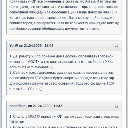
принимать у ЮИ все инженерные системы по Актам. И готовы ли
они к сдаче, все эти системы..А мы(соинвесторы) еще неготовы по
совокупной площади к самоорганизации в виде Домкома или ТСЖ.
Кстати, до настоящего времени нет базы совокупной площади
соинвесторов, а собирается база по количеству комнат,что никому
при формировании обобщающих документов не нужно.
YuriP, on 21.04.2009 - 11:08:
1. Да, работу УК по приемке дома должен оплачивать Головной
инвестор - МОИТК, а кто платит деньги, тот и .... выбирает УК (а
есть ли из чего выбирать?)
2. Сейчас у всех в договорах указан метраж по проекту, а потом
после обмеров БТИ нужно будет собрать площади всех квартир
для подсчета результатов голосования (будь это создание ТСЖ
или выбор УК и т. д.).
nonofficiel, on 21.04.2009 - 11:42:
1. Cначала МОИТК примет у ЮИ, затем сдаст комиссии с участием
АД актам.
2. Если копнуть глубже, в разной степени неготовности находятся