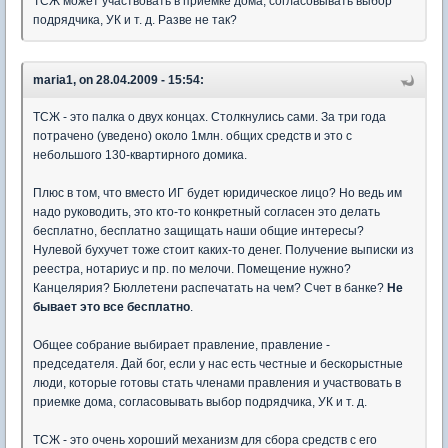
ТСЖ может участвовать в приемке дома, согласовывать выбор
подрядчика, УК и т. д. Разве не так?
maria1, on 28.04.2009 - 15:54:
ТСЖ - это палка о двух концах. Столкнулись сами. За три года
потрачено (уведено) около 1млн. общих средств и это с
небольшого 130-квартирного домика.
Плюс в том, что вместо ИГ будет юридическое лицо? Но ведь им
надо руководить, это кто-то конкретный согласен это делать
бесплатно, бесплатно защищать наши общие интересы?
Нулевой бухучет тоже стоит каких-то денег. Получение выписки из
реестра, нотариус и пр. по мелочи. Помещение нужно?
Канцелярия? Бюллетени распечатать на чем? Счет в банке?
Не
бывает это все бесплатно
.
Общее собрание выбирает правление, правление -
председателя. Дай бог, если у нас есть честные и бескорыстные
люди, которые готовы стать членами правления и участвовать в
приемке дома, согласовывать выбор подрядчика, УК и т. д.
ТСЖ - это очень хороший механизм для сбора средств с его