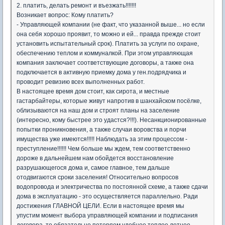
2. платить, делать ремонт и въезжать!!!!!!!
Возникает вопрос: Кому платить?
- Управляющей компании (не факт, что указанной выше... но если
она себя хорошо проявит, то можно и ей... правда прежде стоит
установить испытательный срок). Платить за услуги по охране,
обеспечению теплом и коммуналкой. При этом управляющая
компания заключает соответствующие договоры, а также она
подключается в активную приемку дома у ген.подрядчика и
проводит ревизию всех выполненных работ.
В настоящее время дом стоит, как сирота, и местные
гастарбайтеры, которые живут напротив в шанхайском посёлке,
облизываются на наш дом и строят планы на заселение
(интересно, кому быстрее это удастся?!!!). Несанкционированные
попытки проникновения, а также случаи воровства и порчи
имущества уже имеются!!!!! Наблюдать за этим процессом -
преступление!!!!!! Чем больше мы ждем, тем соответственно
дороже в дальнейшем нам обойдется восстановление
разрушающегося дома и, самое главное, тем дальше
отодвигаются сроки заселения! Относительно вопросов
водопровода и электричества по постоянной схеме, а также сдачи
дома в эксплуатацию - это осуществляется параллельно. Ради
достижения ГЛАВНОЙ ЦЕЛИ. Если в настоящее время мы
упустим момент выбора управляющей компании и подписания