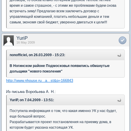
договора, то обязательно потеряем удобное теплое летнее
время и самое страшное, - с этими же проблемами будем снова
встречать зиму! Предлагаю всем заключить договор с
управляющей компанией, платить небольшие деньги и тем
самым, экономя свой бюджет, уверенно двигаться к цели!!!
YuriP
16 May 2009
nonofficiel, on 26.03.2009 - 15:23:
В Ногинском районе Подмосковья появились обманутые
дольщики "нового поколения"
http://www.nhouse.ru...a...st&p=166843
Из письма Воробьева А. Н.:
YuriP, on 7.04.2009 - 13:51:
Поступила информация о том, что какая именно УК у нас будет,
еще большой вопрос.
Разрабатывается проект постановления на приемку дома, в
котором будет указана настоящая УК.