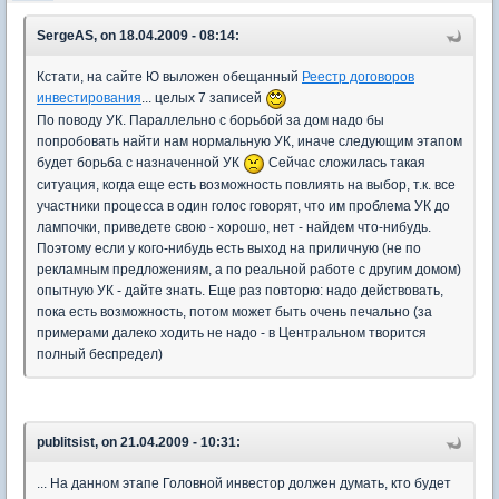
SergeAS, on 18.04.2009 - 08:14:
Кстати, на сайте Ю выложен обещанный
Реестр договоров
инвестирования
... целых 7 записей
По поводу УК. Параллельно с борьбой за дом надо бы
попробовать найти нам нормальную УК, иначе следующим этапом
будет борьба с назначенной УК
Сейчас сложилась такая
ситуация, когда еще есть возможность повлиять на выбор, т.к. все
участники процесса в один голос говорят, что им проблема УК до
лампочки, приведете свою - хорошо, нет - найдем что-нибудь.
Поэтому если у кого-нибудь есть выход на приличную (не по
рекламным предложениям, а по реальной работе с другим домом)
опытную УК - дайте знать. Еще раз повторю: надо действовать,
пока есть возможность, потом может быть очень печально (за
примерами далеко ходить не надо - в Центральном творится
полный беспредел)
publitsist, on 21.04.2009 - 10:31:
... На данном этапе Головной инвестор должен думать, кто будет