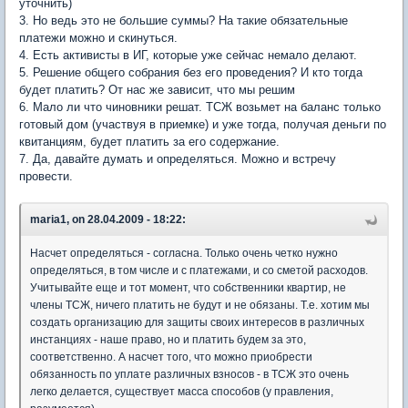
уточнить)
3. Но ведь это не большие суммы? На такие обязательные
платежи можно и скинуться.
4. Есть активисты в ИГ, которые уже сейчас немало делают.
5. Решение общего собрания без его проведения? И кто тогда
будет платить? От нас же зависит, что мы решим
6. Мало ли что чиновники решат. ТСЖ возьмет на баланс только
готовый дом (участвуя в приемке) и уже тогда, получая деньги по
квитанциям, будет платить за его содержание.
7. Да, давайте думать и определяться. Можно и встречу
провести.
maria1, on 28.04.2009 - 18:22:
Насчет определяться - согласна. Только очень четко нужно
определяться, в том числе и с платежами, и со сметой расходов.
Учитывайте еще и тот момент, что собственники квартир, не
члены ТСЖ, ничего платить не будут и не обязаны. Т.е. хотим мы
создать организацию для защиты своих интересов в различных
инстанциях - наше право, но и платить будем за это,
соответственно. А насчет того, что можно приобрести
обязанность по уплате различных взносов - в ТСЖ это очень
легко делается, существует масса способов (у правления,