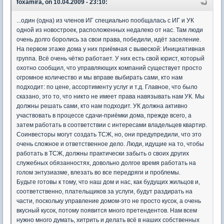
foxamira, on 10.04.2009 - 23:10:
...один (одна) из членов ИГ специально пообщалась с ИГ и УК
одной из новостроек, расположенных недалеко от нас. Там люди
очень долго боролись за свои права, победили, идёт заселение.
На первом этаже дома у них приёмная с вывеской: Инициативная
группа. Всё очень чётко работает. У них есть свой юрист, который
охотно сообщил, что управляющих компаний существует просто
огромное количество и мы вправе выбирать сами, кто нам
подходит: по цене, ассортименту услуг и т.д. Главное, что было
сказано, это то, что никто не имеет права навязывать нам УК. Мы
должны решать сами, кто нам подходит. УК должна активно
участвовать в процессе сдачи-приёмки дома, прежде всего, а
затем работать в соответствии с интересами владельцев квартир.
Соинвесторы могут создать ТСЖ, но, они предупредили, что это
очень сложное и ответственное дело. Люди, идущие на то, чтобы
работать в ТСЖ, должны практически забыть о своих других
служебных обязанностях, довольно долгое время работать на
голом энтузиазме, влезать во все передряги и проблемы.
Будьте готовы к тому, что наш дом и нас, как будущих жильцов и,
соответственно, плательщиков за услуги, будут раздирать на
части, поскольку управление домом-это не просто кусок, а очень
вкусный кусок, потому появится много претендентов. Нам всем
нужно много думать, хитрить и делать всё в наших собственных