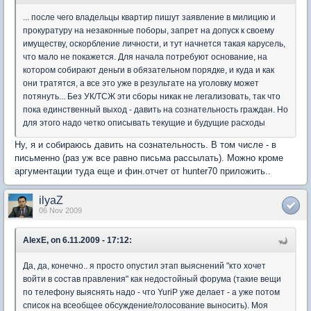
... после чего владельцы квартир пишут заявление в милицию и
прокуратуру на незаконные поборы, запрет на допуск к своему
имуществу, оскорбление личности, и тут начнется такая карусель,
что мало не покажется. Для начала потребуют основание, на
котором собирают деньги в обязательном порядке, и куда и как
они тратятся, а все это уже в результате на уголовку может
потянуть... Без УК/ТСЖ эти сборы никак не легализовать, так что
пока единственный выход - давить на сознательность граждан. Но
для этого надо четко описывать текущие и будущие расходы
Ну, я и собираюсь давить на сознательность. В том числе - в
письменно (раз уж все равно письма рассылать). Можно кроме
аргументации туда еще и фин.отчет от hunter70 приложить..
ilyaZ
06 Nov 2009
AlexE, on 6.11.2009 - 17:12:
Да, да, конечно.. я просто опустил этап выяснений "кто хочет
войти в состав правления" как недостойный форума (такие вещи
по телефону выяснять надо - что YuriP уже делает - а уже потом
список на всеобщее обсуждение/голосование выносить). Моя