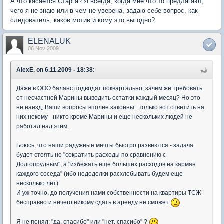
А что касается Старга? Я всегда, когда мне что то предлагают,
чего я не знаю или в чем не уверена, задаю себе вопрос, как
следователь, каков мотив и кому это выгодно?
ELENALUK
06 Nov 2009
AlexE, on 6.11.2009 - 18:38:
Даже в ООО баланс подводят поквартально, зачем же требовать
от несчастной Марины выводить остатки каждый месяц? Но это
не наезд, Ваши вопросы вполне законны.. только вот ответить на
них некому - никто кроме Марины и еще нескольких людей не
работал над этим..
Боюсь, что наши радужные мечты быстро развеются - задача
будет стоять не "сократить расходы по сравнению с
Долгопрудным", а "избежать еще больших расходов на карман
каждого соседа" (ибо недоделки расхлебывать будем еще
несколько лет).
И уж точно, до получения нами собственности на квартиры ТСЖ
бесправно и ничего никому сдать в аренду не сможет
.
Я не понял: "да, спасибо" или "нет, спасибо" ?