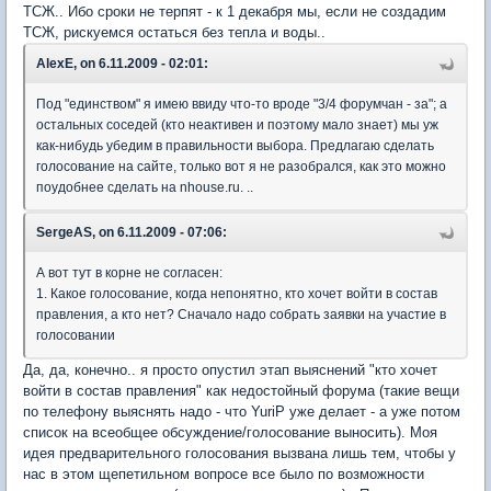
ТСЖ.. Ибо сроки не терпят - к 1 декабря мы, если не создадим
ТСЖ, рискуемся остаться без тепла и воды..
AlexE, on 6.11.2009 - 02:01:
Под "единством" я имею ввиду что-то вроде "3/4 форумчан - за"; а
остальных соседей (кто неактивен и поэтому мало знает) мы уж
как-нибудь убедим в правильности выбора. Предлагаю сделать
голосование на сайте, только вот я не разобрался, как это можно
поудобнее сделать на nhouse.ru. ..
SergeAS, on 6.11.2009 - 07:06:
А вот тут в корне не согласен:
1. Какое голосование, когда непонятно, кто хочет войти в состав
правления, а кто нет? Сначало надо собрать заявки на участие в
голосовании
Да, да, конечно.. я просто опустил этап выяснений "кто хочет
войти в состав правления" как недостойный форума (такие вещи
по телефону выяснять надо - что YuriP уже делает - а уже потом
список на всеобщее обсуждение/голосование выносить). Моя
идея предварительного голосования вызвана лишь тем, чтобы у
нас в этом щепетильном вопросе все было по возможности