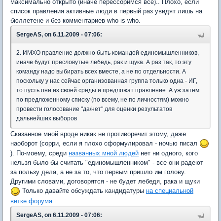
максимально открыто (иначе перессоримся все).. Плохо, если
список правления активные люди в первый раз увидят лишь на
бюллетене и без комментариев who is who.
SergeAS, on 6.11.2009 - 07:06:
2. ИМХО правление должно быть командой единомышленников,
иначе будут пресловутые лебедь, рак и щука. А раз так, то эту
команду надо выбирать всех вместе, а не по отдельности. А
поскольку у нас сейчас организованная группа только одна - ИГ,
то пусть они из своей среды и предложат правление. А уж затем
по предложенному списку (по всему, не по личностям) можно
провести голосование "да/нет" для оценки результатов
дальнейших выборов
Сказанное мной вроде никак не противоречит этому, даже
наоборот (сорри, если я плохо сформулировал - ночью писал
). По-моему, среди
названных мной людей
нет ни одного, кого
нельзя было бы считать "единомышленником" - все они радеют
за пользу дела, а не за то, что первым пришло им голову.
Другими словами, договорятся - не будет лебедя, рака и щуки
Только давайте обсуждать кандидатуры
на специальной
ветке форума
.
SergeAS, on 6.11.2009 - 07:06: