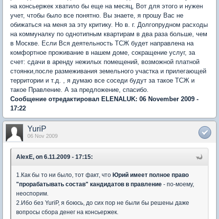
на консьержек хватило бы еще на месяц, Вот для этого и нужен
учет, чтобы было все понятно. Вы знаете, я прошу Вас не
обижаться на меня за эту критику. Но в. г. Долгопрудном расходы
на коммуналку по однотипным квартирам в два раза больше, чем
в Москве. Если Вся деятельность ТСЖ будет направлена на
комфортное проживание в нашем доме, сокращение услуг, за
счет: сдачи в аренду нежилых помещений, возможной платной
стоянки,после размеживания земельного участка и прилегающей
территории и т.д. , я думаю все соседи будут за такое ТСЖ и
такое Правление. А за предложение, спасибо.
Сообщение отредактировал ELENALUK: 06 November 2009 -
17:22
YuriP
06 Nov 2009
AlexE, on 6.11.2009 - 17:15:
1.Как бы то ни было, тот факт, что
Юрий имеет полное право
"прорабатывать состав" кандидатов в правление
- по-моему,
неоспорим.
2.Ибо без YuriP, я боюсь, до сих пор не были бы решены даже
вопросы сбора денег на консьержек.