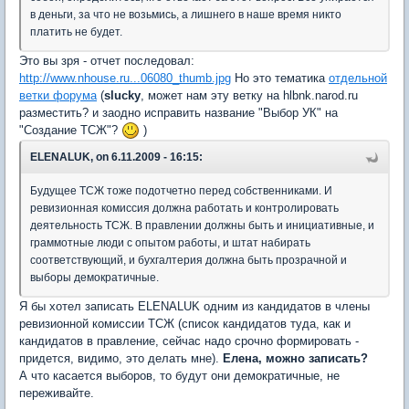
в деньги, за что не возьмись, а лишнего в наше время никто
платить не будет.
Это вы зря - отчет последовал:
http://www.nhouse.ru...06080_thumb.jpg
Но это тематика
отдельной
ветки форума
(
slucky
, может нам эту ветку на hlbnk.narod.ru
разместить? и заодно исправить название "Выбор УК" на
"Создание ТСЖ"?
)
ELENALUK, on 6.11.2009 - 16:15:
Будущее ТСЖ тоже подотчетно перед собственниками. И
ревизионная комиссия должна работать и контролировать
деятельность ТСЖ. В правлении должны быть и инициативные, и
граммотные люди с опытом работы, и штат набирать
соответствующий, и бухгалтерия должна быть прозрачной и
выборы демократичные.
Я бы хотел записать ELENALUK одним из кандидатов в члены
ревизионной комиссии ТСЖ (список кандидатов туда, как и
кандидатов в правление, сейчас надо срочно формировать -
придется, видимо, это делать мне).
Елена, можно записать?
А что касается выборов, то будут они демократичные, не
переживайте.