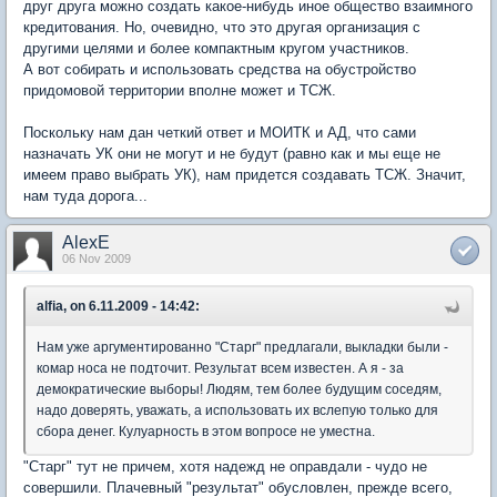
друг друга можно создать какое-нибудь иное общество взаимного
кредитования. Но, очевидно, что это другая организация с
другими целями и более компактным кругом участников.
А вот собирать и использовать средства на обустройство
придомовой территории вполне может и ТСЖ.
Поскольку нам дан четкий ответ и МОИТК и АД, что сами
назначать УК они не могут и не будут (равно как и мы еще не
имеем право выбрать УК), нам придется создавать ТСЖ. Значит,
нам туда дорога...
AlexE
06 Nov 2009
alfia, on 6.11.2009 - 14:42:
Нам уже аргументированно "Старг" предлагали, выкладки были -
комар носа не подточит. Результат всем известен. А я - за
демократические выборы! Людям, тем более будущим соседям,
надо доверять, уважать, а использовать их вслепую только для
сбора денег. Кулуарность в этом вопросе не уместна.
"Старг" тут не причем, хотя надежд не оправдали - чудо не
совершили. Плачевный "результат" обусловлен, прежде всего,