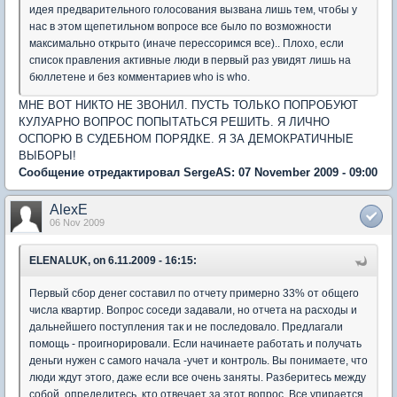
идея предварительного голосования вызвана лишь тем, чтобы у
нас в этом щепетильном вопросе все было по возможности
максимально открыто (иначе перессоримся все).. Плохо, если
список правления активные люди в первый раз увидят лишь на
бюллетене и без комментариев who is who.
МНЕ ВОТ НИКТО НЕ ЗВОНИЛ. ПУСТЬ ТОЛЬКО ПОПРОБУЮТ
КУЛУАРНО ВОПРОС ПОПЫТАТЬСЯ РЕШИТЬ. Я ЛИЧНО
ОСПОРЮ В СУДЕБНОМ ПОРЯДКЕ. Я ЗА ДЕМОКРАТИЧНЫЕ
ВЫБОРЫ!
Сообщение отредактировал SergeAS: 07 November 2009 - 09:00
AlexE
06 Nov 2009
ELENALUK, on 6.11.2009 - 16:15:
Первый сбор денег составил по отчету примерно 33% от общего
числа квартир. Вопрос соседи задавали, но отчета на расходы и
дальнейшего поступления так и не последовало. Предлагали
помощь - проигнорировали. Если начинаете работать и получать
деньги нужен с самого начала -учет и контроль. Вы понимаете, что
люди ждут этого, даже если все очень заняты. Разберитесь между
собой, определитесь, кто отвечает за этот вопрос. Все упирается