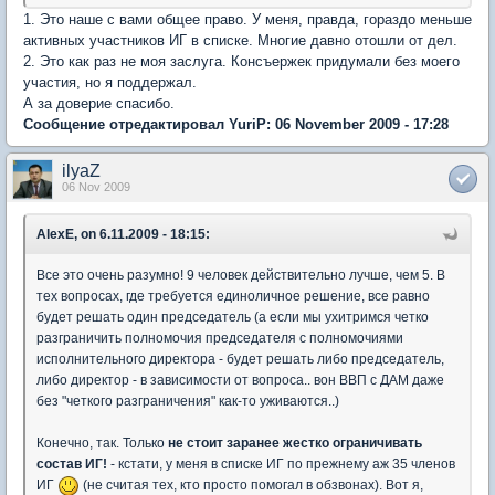
1. Это наше с вами общее право. У меня, правда, гораздо меньше
активных участников ИГ в списке. Многие давно отошли от дел.
2. Это как раз не моя заслуга. Консъержек придумали без моего
участия, но я поддержал.
А за доверие спасибо.
Сообщение отредактировал YuriP: 06 November 2009 - 17:28
ilyaZ
06 Nov 2009
AlexE, on 6.11.2009 - 18:15:
Все это очень разумно! 9 человек действительно лучше, чем 5. В
тех вопросах, где требуется единоличное решение, все равно
будет решать один председатель (а если мы ухитримся четко
разграничить полномочия председателя с полномочиями
исполнительного директора - будет решать либо председатель,
либо директор - в зависимости от вопроса.. вон ВВП с ДАМ даже
без "четкого разграничения" как-то уживаются..)
Конечно, так. Только
не стоит заранее жестко ограничивать
состав ИГ!
- кстати, у меня в списке ИГ по прежнему аж 35 членов
ИГ
(не считая тех, кто просто помогал в обзвонах). Вот я,