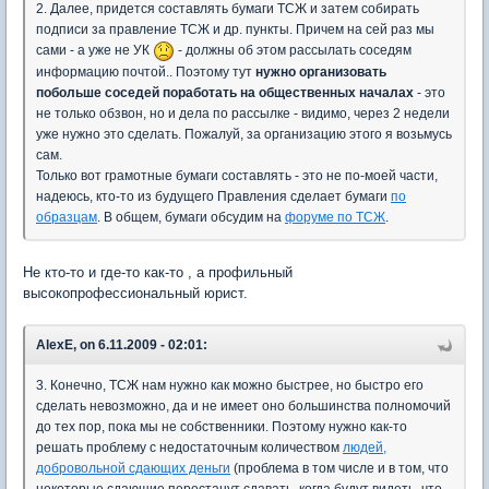
2. Далее, придется составлять бумаги ТСЖ и затем собирать
подписи за правление ТСЖ и др. пункты. Причем на сей раз мы
сами - а уже не УК
- должны об этом рассылать соседям
информацию почтой.. Поэтому тут
нужно организовать
побольше соседей поработать на общественных началах
- это
не только обзвон, но и дела по рассылке - видимо, через 2 недели
уже нужно это сделать. Пожалуй, за организацию этого я возьмусь
сам.
Только вот грамотные бумаги составлять - это не по-моей части,
надеюсь, кто-то из будущего Правления сделает бумаги
по
образцам
. В общем, бумаги обсудим на
форуме по ТСЖ
.
Не кто-то и где-то как-то , а профильный
высокопрофессиональный юрист.
AlexE, on 6.11.2009 - 02:01:
3. Конечно, ТСЖ нам нужно как можно быстрее, но быстро его
сделать невозможно, да и не имеет оно большинства полномочий
до тех пор, пока мы не собственники. Поэтому нужно как-то
решать проблему с недостаточным количеством
людей,
добровольной сдающих деньги
(проблема в том числе и в том, что
некоторые сдающие перестанут сдавать, когда будут видеть, что