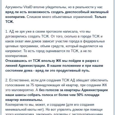
Аргументы VitalD вполне убедительны, но в реальности у нас
вряд ли есть возможность создать дееспособный жилищный
кооператив.
Слишком много объективных ограничений.
Только
ТСЖ.
1. АД не зря уже в своем протоколе написала, что мы
договорились создать ТСЖ. От того, сколько в городе ТСЖ и
каков охват ими домов зависит участие города в федеральных
целевых программах, объем средств, который выделяется на
капремонт. То есть город оценивается по ТСЖ, а не по
кооперативам.
Отказавшись от ТСЖ впользу ЖК мы пойдем в разрез с
линией Администрации. В нашем положении и при нашем
состоянии дома - вряд ли это продуктивный путь.
2. Естественно, если для создания ТСЖ АД обещает обеспечить
голосование за 75 принадлежащих ей квартир, при создании ЖК
это маловероятно. А
без голосов за квартиры Администрации
наши шансы собрать голоса от более чем 50% площади
квартир минимальны.
Кооператив-то мы, может, и создадим (для его создания
минимальной квоты нет). Но вот упрвлять домом при помощи
этого кооператива, заключить договоры с эксплуатирующими