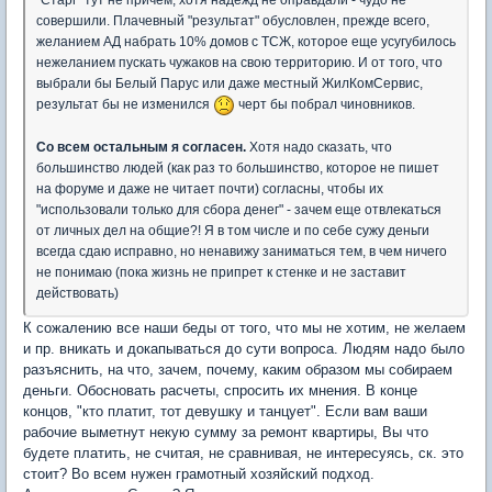
"Старг" тут не причем, хотя надежд не оправдали - чудо не
совершили. Плачевный "результат" обусловлен, прежде всего,
желанием АД набрать 10% домов с ТСЖ, которое еще усугубилось
нежеланием пускать чужаков на свою территорию. И от того, что
выбрали бы Белый Парус или даже местный ЖилКомСервис,
результат бы не изменился
черт бы побрал чиновников.
Со всем остальным я согласен.
Хотя надо сказать, что
большинство людей (как раз то большинство, которое не пишет
на форуме и даже не читает почти) согласны, чтобы их
"использовали только для сбора денег" - зачем еще отвлекаться
от личных дел на общие?! Я в том числе и по себе сужу деньги
всегда сдаю исправно, но ненавижу заниматься тем, в чем ничего
не понимаю (пока жизнь не припрет к стенке и не заставит
действовать)
К сожалению все наши беды от того, что мы не хотим, не желаем
и пр. вникать и докапываться до сути вопроса. Людям надо было
разъяснить, на что, зачем, почему, каким образом мы собираем
деньги. Обосновать расчеты, спросить их мнения. В конце
концов, "кто платит, тот девушку и танцует". Если вам ваши
рабочие выметнут некую сумму за ремонт квартиры, Вы что
будете платить, не считая, не сравнивая, не интересуясь, ск. это
стоит? Во всем нужен грамотный хозяйский подход.