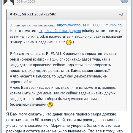
06 Nov 2009
AlexE, on 6.11.2009 - 17:46:
Это вы зря - отчет последовал:
http://www.nhouse.ru...06080_thumb.jpg
Но это тематика
отдельной ветки форума
(
slucky
, может нам эту
ветку на hlbnk.narod.ru разместить? и заодно исправить название
"Выбор УК" на "Создание ТСЖ"?
)
Я бы хотел записать ELENALUK одним из кандидатов в члены
ревизионной комиссии ТСЖ (список кандидатов туда, как и
кандидатов в правление, сейчас надо срочно формировать -
придется, видимо, это делать мне).
Елена, можно записать?
А что касается выборов, то будут они демократичные, не
переживайте.
А чего Вам звонить.. все и так знают, что вы можете и, главное,
хотите быть лицом дома. Так что сейчас задача - найти других
кандидатов - чтобы выборы были демократичными, а не
безальтернативными
Я Вам могу сказать , что денег после первого сбора должно
остаться около 50 тысяч рублей, если вы расходы правильно
учли , но, к сожалению, Марина не уверена была, что это- все
расходы и остатка денег не было выведено. Это все к тому, что