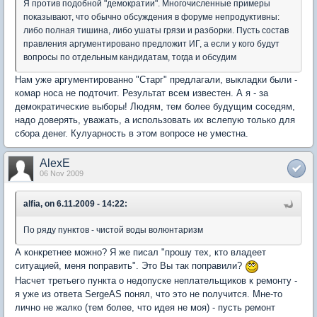
Я против подобной "демократии". Многочисленные примеры
показывают, что обычно обсуждения в форуме непродуктивны:
либо полная тишина, либо ушаты грязи и разборки. Пусть состав
правления аргументировано предложит ИГ, а если у кого будут
вопросы по отдельным кандидатам, тогда и обсудим
Нам уже аргументированно "Старг" предлагали, выкладки были -
комар носа не подточит. Результат всем известен. А я - за
демократические выборы! Людям, тем более будущим соседям,
надо доверять, уважать, а использовать их вслепую только для
сбора денег. Кулуарность в этом вопросе не уместна.
AlexE
06 Nov 2009
alfia, on 6.11.2009 - 14:22:
По ряду пунктов - чистой воды волюнтаризм
А конкретнее можно? Я же писал "прошу тех, кто владеет
ситуацией, меня поправить". Это Вы так поправили?
Насчет третьего пункта о недопуске неплательщиков к ремонту -
я уже из ответа SergeAS понял, что это не получится. Мне-то
лично не жалко (тем более, что идея не моя) - пусть ремонт