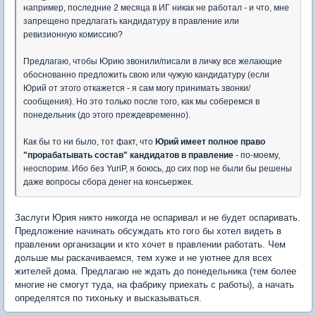
например, последние 2 месяца в ИГ никак не работал - и что, мне
запрещено предлагать кандидатуру в правление или
ревизионную комиссию?
Предлагаю, чтобы Юрию звонили/писали в личку все желающие
обоснованно предложить свою или чужую кандидатуру (если
Юрий от этого откажется - я сам могу принимать звонки/
сообщения). Но это только после того, как мы соберемся в
понедельник (до этого преждевременно).
Как бы то ни было, тот факт, что
Юрий имеет полное право
"прорабатывать состав" кандидатов в правление
- по-моему,
неоспорим. Ибо без YuriP, я боюсь, до сих пор не были бы решены
даже вопросы сбора денег на консьержек.
Заслуги Юрия никто никогда не оспаривал и не будет оспаривать.
Предложение начинать обсуждать кто гого бы хотел видеть в
правлении организации и кто хочет в правлении работать. Чем
дольше мы раскачиваемся, тем хуже и не уютнее для всех
жителей дома. Предлагаю не ждать до понедельника (тем более
многие не смогут туда, на фабрику приехать с работы), а начать
определятся по тихоньку и высказываться.