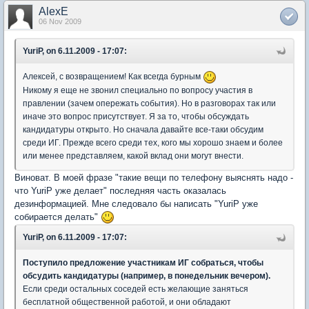
AlexE
06 Nov 2009
YuriP, on 6.11.2009 - 17:07:
Алексей, с возвращением! Как всегда бурным
Никому я еще не звонил специально по вопросу участия в
правлении (зачем опережать события). Но в разговорах так или
иначе это вопрос присутствует. Я за то, чтобы обсуждать
кандидатуры открыто. Но сначала давайте все-таки обсудим
среди ИГ. Прежде всего среди тех, кого мы хорошо знаем и более
или менее представляем, какой вклад они могут внести.
Виноват. В моей фразе "такие вещи по телефону выяснять надо -
что YuriP уже делает" последняя часть оказалась
дезинформацией. Мне следовало бы написать "YuriP уже
собирается делать"
YuriP, on 6.11.2009 - 17:07:
Поступило предложение участникам ИГ собраться, чтобы
обсудить кандидатуры (например, в понедельник вечером).
Если среди остальных соседей есть желающие заняться
бесплатной общественной работой, и они обладают