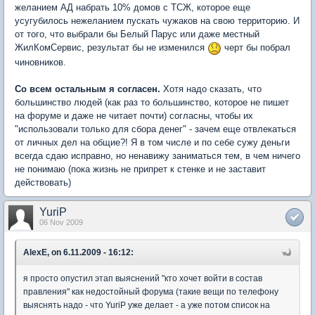
желанием АД набрать 10% домов с ТСЖ, которое еще
усугубилось нежеланием пускать чужаков на свою территорию. И
от того, что выбрали бы Белый Парус или даже местный
ЖилКомСервис, результат бы не изменился
черт бы побрал
чиновников.
Со всем остальным я согласен.
Хотя надо сказать, что
большинство людей (как раз то большинство, которое не пишет
на форуме и даже не читает почти) согласны, чтобы их
"использовали только для сбора денег" - зачем еще отвлекаться
от личных дел на общие?! Я в том числе и по себе сужу деньги
всегда сдаю исправно, но ненавижу заниматься тем, в чем ничего
не понимаю (пока жизнь не припрет к стенке и не заставит
действовать)
YuriP
06 Nov 2009
AlexE, on 6.11.2009 - 16:12:
я просто опустил этап выяснений "кто хочет войти в состав
правления" как недостойный форума (такие вещи по телефону
выяснять надо - что YuriP уже делает - а уже потом список на