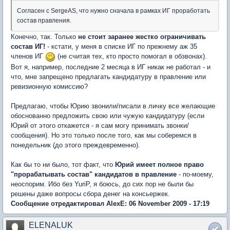
Согласен с SergeAS, что нужно сначала в рамках ИГ проработать
состав правления.
Конечно, так. Только
не стоит заранее жестко ограничивать
состав ИГ!
- кстати, у меня в списке ИГ по прежнему аж 35
членов ИГ
(не считая тех, кто просто помогал в обзвонах).
Вот я, например, последние 2 месяца в ИГ никак не работал - и
что, мне запрещено предлагать кандидатуру в правление или
ревизионную комиссию?
Предлагаю, чтобы Юрию звонили/писали в личку все желающие
обоснованно предложить свою или чужую кандидатуру (если
Юрий от этого откажется - я сам могу принимать звонки/
сообщения). Но это только после того, как мы соберемся в
понедельник (до этого преждевременно).
Как бы то ни было, тот факт, что
Юрий имеет полное право
"прорабатывать состав" кандидатов в правление
- по-моему,
неоспорим. Ибо без YuriP, я боюсь, до сих пор не были бы
решены даже вопросы сбора денег на консьержек.
Сообщение отредактировал AlexE: 06 November 2009 - 17:19
ELENALUK