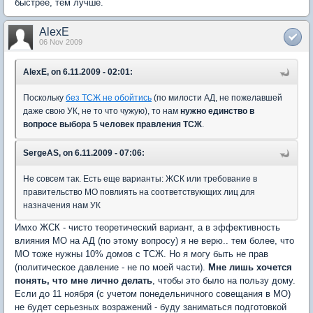
быстрее, тем лучше.
AlexE
06 Nov 2009
AlexE, on 6.11.2009 - 02:01:
Поскольку
без ТСЖ не обойтись
(по милости АД, не пожелавшей
даже свою УК, не то что чужую), то нам
нужно единство в
вопросе выбора 5 человек правления ТСЖ
.
SergeAS, on 6.11.2009 - 07:06:
Не совсем так. Есть еще варианты: ЖСК или требование в
правительство МО повлиять на соответствующих лиц для
назначения нам УК
Имхо ЖСК - чисто теоретический вариант, а в эффективность
влияния МО на АД (по этому вопросу) я не верю.. тем более, что
МО тоже нужны 10% домов с ТСЖ. Но я могу быть не прав
(политическое давление - не по моей части).
Мне лишь хочется
понять, что мне лично делать
, чтобы это было на пользу дому.
Если до 11 ноября (с учетом понедельничного совещания в МО)
не будет серьезных возражений - буду заниматься подготовкой