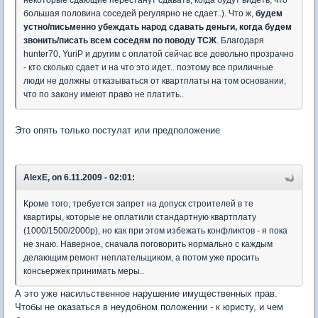
большая половина соседей регулярно не сдает..). Что ж,
будем
устно/письменно убеждать народ сдавать деньги, когда будем
звонить/писать всем соседям по поводу ТСЖ
. Благодаря
hunter70, YuriP и другим с оплатой сейчас все довольно прозрачно
- кто сколько сдает и на что это идет.. поэтому все приличные
люди не должны отказываться от квартплаты на том основании,
что по закону имеют право не платить..
Это опять только постулат или предположение
AlexE, on 6.11.2009 - 02:01:
Кроме того, требуется запрет на допуск строителей в те
квартиры, которые не оплатили стандартную квартплату
(1000/1500/2000р), но как при этом избежать конфликтов - я пока
не знаю. Наверное, сначала поговорить нормально с каждым
делающим ремонт неплательщиком, а потом уже просить
консьержек принимать меры..
А это уже насильственное нарушение имущественных прав.
Чтобы не оказаться в неудобном положении - к юристу, и чем