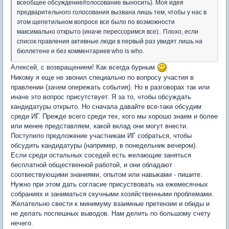
всеобщее обсуждение/голосование выносить). Моя идея
предварительного голосования вызвана лишь тем, чтобы у нас в
этом щепетильном вопросе все было по возможности
максимально открыто (иначе перессоримся все).. Плохо, если
список правления активные люди в первый раз увидят лишь на
бюллетене и без комментариев who is who.
Алексей, с возвращением! Как всегда бурным
Никому я еще не звонил специально по вопросу участия в
правлении (зачем опережать события). Но в разговорах так или
иначе это вопрос присутствует. Я за то, чтобы обсуждать
кандидатуры открыто. Но сначала давайте все-таки обсудим
среди ИГ. Прежде всего среди тех, кого мы хорошо знаем и более
или менее представляем, какой вклад они могут внести.
Поступило предложение участникам ИГ собраться, чтобы
обсудить кандидатуры (например, в понедельник вечером).
Если среди остальных соседей есть желающие заняться
бесплатной общественной работой, и они обладают
соотвествующими знаниями, опытом или навыками - пишите.
Нужно при этом дать согласие присуствовать на ежемесячных
собраниях и заниматься скучными хозяйственными проблемами.
Желательно свести к минимуму взаимные претензии и обиды и
не делать поспешных выводов. Нам делить по большому счету
нечего.