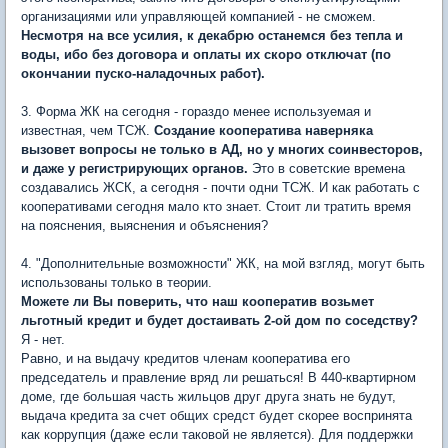
организациями или управляющей компанией - не сможем.
Несмотря на все усилия, к декабрю останемся без тепла и
воды, ибо без договора и оплаты их скоро отключат (по
окончании пуско-наладочных работ).
3. Форма ЖК на сегодня - гораздо менее используемая и
известная, чем ТСЖ.
Создание кооператива наверняка
вызовет вопросы не только в АД, но у многих соинвесторов,
и даже у регистрирующих органов.
Это в советские времена
создавались ЖСК, а сегодня - почти одни ТСЖ. И как работать с
кооперативами сегодня мало кто знает. Стоит ли тратить время
на пояснения, выяснения и объяснения?
4. "Дополнительные возможности" ЖК, на мой взгляд, могут быть
использованы только в теории.
Можете ли Вы поверить, что наш кооператив возьмет
льготный кредит и будет достаивать 2-ой дом по соседству?
Я - нет.
Равно, и на выдачу кредитов членам кооператива его
председатель и правление вряд ли решаться! В 440-квартирном
доме, где большая часть жильцов друг друга знать не будут,
выдача кредита за счет общих средст будет скорее воспринята
как коррупция (даже если таковой не является). Для поддержки