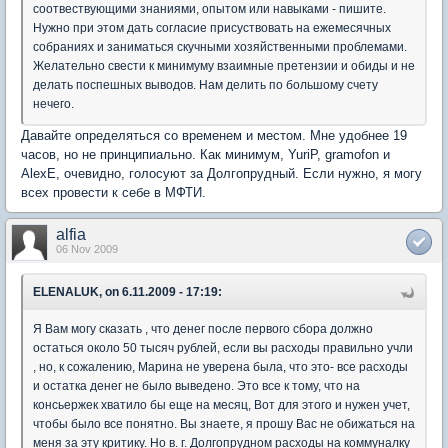
соотвествующими знаниями, опытом или навыками - пишите.
Нужно при этом дать согласие присуствовать на ежемесячных
собраниях и заниматься скучными хозяйственными проблемами.
Желательно свести к минимуму взаимные претензии и обиды и не
делать поспешных выводов. Нам делить по большому счету
нечего.
Давайте определяться со временем и местом. Мне удобнее 19
часов, но не принципиально. Как минимум, YuriP, gramofon и
AlexE, очевидно, голосуют за Долгопрудный. Если нужно, я могу
всех провести к себе в МФТИ.
alfia
06 Nov 2009
ELENALUK, on 6.11.2009 - 17:19:
Я Вам могу сказать , что денег после первого сбора должно
остаться около 50 тысяч рублей, если вы расходы правильно учли
, но, к сожалению, Марина не уверена была, что это- все расходы
и остатка денег не было выведено. Это все к тому, что на
консьержек хватило бы еще на месяц, Вот для этого и нужен учет,
чтобы было все понятно. Вы знаете, я прошу Вас не обижаться на
меня за эту критику. Но в. г. Долгопрудном расходы на коммуналку