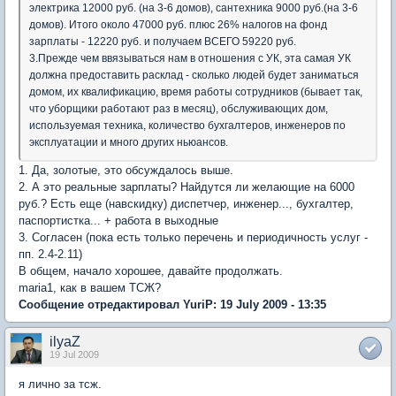
электрика 12000 руб. (на 3-6 домов), сантехника 9000 руб.(на 3-6
домов). Итого около 47000 руб. плюс 26% налогов на фонд
зарплаты - 12220 руб. и получаем ВСЕГО 59220 руб.
3.Прежде чем ввязываться нам в отношения с УК, эта самая УК
должна предоставить расклад - сколько людей будет заниматься
домом, их квалификацию, время работы сотрудников (бывает так,
что уборщики работают раз в месяц), обслуживающих дом,
используемая техника, количество бухгалтеров, инженеров по
эксплуатации и много других ньюансов.
1. Да, золотые, это обсуждалось выше.
2. А это реальные зарплаты? Найдутся ли желающие на 6000
руб.? Есть еще (навскидку) диспетчер, инженер..., бухгалтер,
паспортистка... + работа в выходные
3. Согласен (пока есть только перечень и периодичность услуг -
пп. 2.4-2.11)
В общем, начало хорошее, давайте продолжать.
maria1, как в вашем ТСЖ?
Сообщение отредактировал YuriP: 19 July 2009 - 13:35
ilyaZ
19 Jul 2009
я лично за тсж.