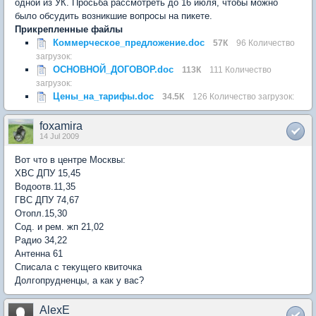
одной из УК. Просьба рассмотреть до 16 июля, чтобы можно
было обсудить возникшие вопросы на пикете.
Прикрепленные файлы
Коммерческое_предложение.doc
57К
96 Количество
загрузок:
ОСНОВНОЙ_ДОГОВОР.doc
113К
111 Количество
загрузок:
Цены_на_тарифы.doc
34.5К
126 Количество загрузок:
foxamira
14 Jul 2009
Вот что в центре Москвы:
ХВС ДПУ 15,45
Водоотв.11,35
ГВС ДПУ 74,67
Отопл.15,30
Сод. и рем. жп 21,02
Радио 34,22
Антенна 61
Списала с текущего квиточка
Долгопрудненцы, а как у вас?
AlexE