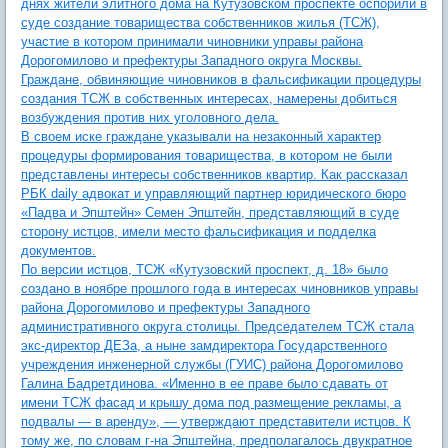
днях жители элитного дома на Кутузовском проспекте оспорили в
суде создание товарищества собственников жилья (ТСЖ),
участие в котором принимали чиновники управы района
Дорогомилово и префектуры Западного округа Москвы.
Граждане, обвиняющие чиновников в фальсификации процедуры
создания ТСЖ в собственных интересах, намерены добиться
возбуждения против них уголовного дела.
В своем иске граждане указывали на незаконный характер
процедуры формирования товарищества, в котором не были
представлены интересы собственников квартир. Как рассказал
РБК daily адвокат и управляющий партнер юридического бюро
«Падва и Эпштейн» Семен Эпштейн, представляющий в суде
сторону истцов, имели место фальсификация и подделка
документов.
По версии истцов, ТСЖ «Кутузовский проспект, д. 18» было
создано в ноябре прошлого года в интересах чиновников управы
района Дорогомилово и префектуры Западного
административного округа столицы. Председателем ТСЖ стала
экс-директор ДЕЗа, а ныне замдиректора Государственного
учреждения инженерной службы (ГУИС) района Дорогомилово
Галина Бадретдинова. «Именно в ее праве было сдавать от
имени ТСЖ фасад и крышу дома под размещение рекламы, а
подвалы — в аренду», — утверждают представители истцов. К
тому же, по словам г-на Эпштейна, предполагалось двукратное