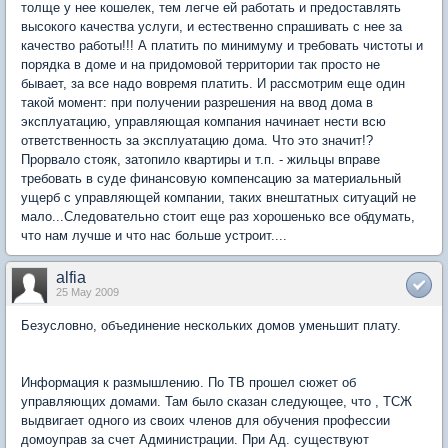
толще у нее кошелек, тем легче ей работать и предоставлять
высокого качества услуги, и естественно спрашивать с нее за
качество работы!!! А платить по минимуму и требовать чистоты и
порядка в доме и на придомовой территории так просто не
бывает, за все надо вовремя платить. И рассмотрим еще один
такой момент: при получении разрешения на ввод дома в
эксплуатацию, управляющая компания начинает нести всю
ответственность за эксплуатацию дома. Что это значит!?
Прорвало стояк, затопило квартиры и т.п. - жильцы вправе
требовать в суде финансовую компенсацию за материальный
ущерб с управляющей компании, таких внештатных ситуаций не
мало...Следовательно стоит еще раз хорошенько все обдумать,
что нам лучше и что нас больше устроит....
alfia
25 May 2009
Безусловно, объединение нескольких домов уменьшит плату.
Информация к размышлению. По ТВ прошел сюжет об
управляющих домами. Там было сказан следующее, что , ТСЖ
выдвигает одного из своих членов для обучения профессии
домоуправ за счет Администрации. При Ад. существуют