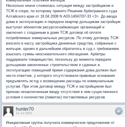
коммунальных платежей жильцов.
Несколько иначе сложилась ситуация между застройщиком и
ТСЖ в споре, по которому принято Решение Арбитражного суда
Алтайского края от 18.04.2008 N А03-14047/07-33 <3>. До ввода
дома в эксплуатацию и передачи квартир дольщикам застройщик
выступал абонентом ресурсоснабжающих организаций и
заключил с созданным в доме ТСЖ договор об оплате
потребляемых коммунальных ресурсов. По этому договору ТСЖ
вносило в кассу застройщика денежные средства, собранные с
жильцов, однако в дальнейшем обратилось в суд с требованием
взыскать суммы неосновательного обогащения. Арбитры
поддержали товарищество, поскольку до момента передачи
дольщикам законченных строительством и сданных в
эксплуатацию помещений бремя содержания дома должен был
нести ответчик, у которого отсутствовали правовые основания
предъявлять истцу к возмещению расходы по коммунальным
услугам. При этом договор между ТСЖ и застройщиком был
признан незаключенным ввиду отсутствия в нем существенного
условия о количестве (лимитах) поставляемых ресурсов.
hunter70
14 Jul 2009
Инициативная группа получила коммерческое предложение от