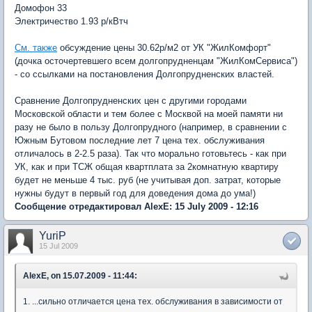
Домофон 33
Электричество 1.93 р/кВтч
См. также
обсуждение цены 30.62р/м2 от УК "ЖилКомфорт"
(дочка осточертевшего всем долгопрудненцам "ЖилКомСервиса")
- со ссылками на постановления Долгопрудненских властей.
Сравнение Долгопрудненских цен с другими городами
Московской области и тем более с Москвой на моей памяти ни
разу не было в пользу Долгопрудного (например, в сравнении с
Южным Бутовом последние лет 7 цена тех. обслуживания
отличалось в 2-2.5 раза). Так что морально готовьтесь - как при
УК, как и при ТСЖ общая квартплата за 2комнатную квартиру
будет не меньше 4 тыс. руб (не учитывая доп. затрат, которые
нужны будут в первый год для доведения дома до ума!)
Сообщение отредактировал AlexE: 15 July 2009 - 12:16
YuriP
15 Jul 2009
AlexE, on 15.07.2009 - 11:44:
1. ...сильно отличается цена тех. обслуживания в зависимости от