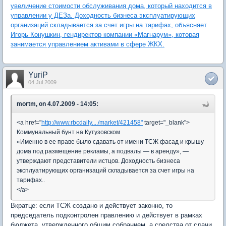
увеличение стоимости обслуживания дома, который находится в
управлении у ДЕЗа. Доходность бизнеса эксплуатирующих
организаций складывается за счет игры на тарифах, объясняет
Игорь Конушкин, гендиректор компании «Магнарум», которая
занимается управлением активами в сфере ЖКХ.
YuriP
04 Jul 2009
mortm, on 4.07.2009 - 14:05:
<a href="
http://www.rbcdaily..../market/421458"
target="_blank">
Коммунальный бунт на Кутузовском
«Именно в ее праве было сдавать от имени ТСЖ фасад и крышу
дома под размещение рекламы, а подвалы — в аренду», —
утверждают представители истцов. Доходность бизнеса
эксплуатирующих организаций складывается за счет игры на
тарифах..
</a>
Вкратце: если ТСЖ создано и действует законно, то
председатель подконтролен правлению и действует в рамках
бюджета, утвержденного общим собранием, а средства от сдачи