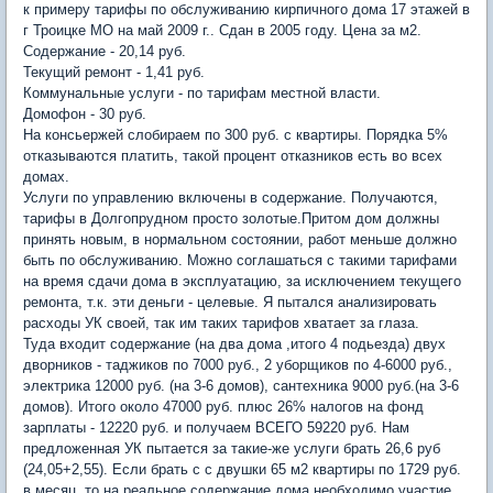
к примеру тарифы по обслуживанию кирпичного дома 17 этажей в
г Троицке МО на май 2009 г.. Сдан в 2005 году. Цена за м2.
Содержание - 20,14 руб.
Текущий ремонт - 1,41 руб.
Коммунальные услуги - по тарифам местной власти.
Домофон - 30 руб.
На консьержей слобираем по 300 руб. с квартиры. Порядка 5%
отказываются платить, такой процент отказников есть во всех
домах.
Услуги по управлению включены в содержание. Получаются,
тарифы в Долгопрудном просто золотые.Притом дом должны
принять новым, в нормальном состоянии, работ меньше должно
быть по обслуживанию. Можно соглашаться с такими тарифами
на время сдачи дома в эксплуатацию, за исключением текущего
ремонта, т.к. эти деньги - целевые. Я пытался анализировать
расходы УК своей, так им таких тарифов хватает за глаза.
Туда входит содержание (на два дома ,итого 4 подьезда) двух
дворников - таджиков по 7000 руб., 2 уборщиков по 4-6000 руб.,
электрика 12000 руб. (на 3-6 домов), сантехника 9000 руб.(на 3-6
домов). Итого около 47000 руб. плюс 26% налогов на фонд
зарплаты - 12220 руб. и получаем ВСЕГО 59220 руб. Нам
предложенная УК пытается за такие-же услуги брать 26,6 руб
(24,05+2,55). Если брать с с двушки 65 м2 квартиры по 1729 руб.
в месяц, то на реальное содержание дома необходимо участие