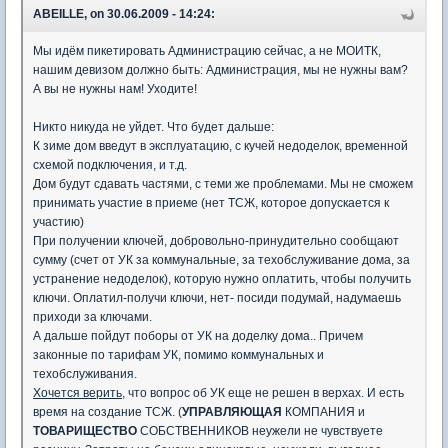
ABEILLE, on 30.06.2009 - 14:24:
Мы идём пикетировать Администрацию сейчас, а не МОИТК,
нашим девизом должно быть: Администрация, мы не нужны вам?
А вы не нужны нам! Уходите!
Никто никуда не уйдет. Что будет дальше:
К зиме дом введут в эксплуатацию, с кучей недоделок, временной
схемой подключения, и т.д.
Дом будут сдавать частями, с теми же проблемами. Мы не сможем
принимать участие в приеме (нет ТСЖ, которое допускается к
участию)
При получении ключей, добровольно-принудительно сообщают
сумму (счет от УК за коммунальные, за техобслуживание дома, за
устранение недоделок), которую нужно оплатить, чтобы получить
ключи. Оплатил-получи ключи, нет- посиди подумай, надумаешь
приходи за ключами.
А дальше пойдут поборы от УК на доделку дома.. Причем
законные по тарифам УК, помимо коммунальных и
техобслуживания.
Хочется верить,
что вопрос об УК еще не решен в верхах. И есть
время на создание ТСЖ. (
УПРАВЛЯЮЩАЯ
КОМПАНИЯ и
ТОВАРИЩЕСТВО
СОБСТВЕННИКОВ неужели не чувствуете