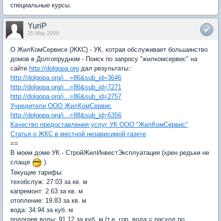
специальные курсы.
YuriP
25 May 2009
О ЖилКомСервисе (ЖКС) - УК, котрая обслуживает большинство
домов в Долгопрудном - Поиск по запросу "жилкомсервис" на
сайте
http://dolgopa.org
дал результаты::
http://dolgopa.org/i...=86&sub_id=3646
http://dolgopa.org/i...=86&sub_id=7271
http://dolgopa.org/i...=86&sub_id=2757
Учредители ООО ЖилКомСервис
http://dolgopa.org/i...=88&sub_id=6356
Качество предоставления услуг УК ООО "ЖилКомСервис"
Статья о ЖКС в местной независимой газете
==
В моем доме УК - СтройЖилИнвестЭксплуатация (хрен редьки не
слаще
).
Текущие тарифы:
техобслуж: 27.03 за кв. м
капремонт: 2.63 за кв. м
отопление: 19.83 за кв. м
вода: 34.94 за куб. м
подогрев воды: 91.12 за куб. м (т.е. гор. вода = расход по