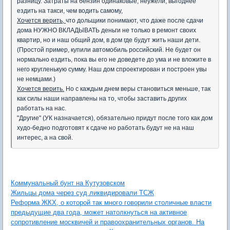
разницу. Затраты на бензин одинаковые, неужели, выгоднее
ездить на такси, чем водить самому,
Хочется верить,
что дольщики понимают, что даже после сдачи
дома НУЖНО ВКЛАДЫВАТЬ деньги не только в ремонт своих
квартир, но и наш общий дом, в дом где будут жить наши дети.
(Простой пример, купили автомобиль российский. Не будет он
нормально ездить, пока вы его не доведете до ума и не вложите в
него кругленькую сумму. Наш дом спроектирован и построен увы
не немцами.)
Хочется верить.
Но с каждым днем веры становиться меньше, так
как силы наши направлены на то, чтобы заставить других
работать на нас.
"Другие" (УК назначается), обязательно придут после того как дом
худо-бедно подготовят к сдаче но работать будут не на наш
интерес, а на свой.
Коммунальный бунт на Кутузовском
Жильцы дома через суд ликвидировали ТСЖ
Реформа ЖКХ, о которой так много говорили столичные власти
предыдущие два года, может натолкнуться на активное
сопротивление москвичей и правоохранительных органов. На