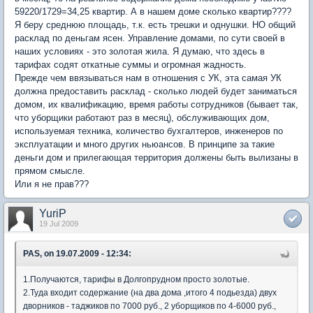
59220/1729=34,25 квартир. А в нашем доме сколько квартир????
Я беру среднюю площадь, т.к. есть трешки и однушки. НО общий
расклад по деньгам ясен. Управление домами, по сути своей в
наших условиях - это золотая жила. Я думаю, что здесь в
тарифах содят откатные суммы и огромная жадность.
Прежде чем ввязываться нам в отношения с УК, эта самая УК
должна предоставить расклад - сколько людей будет заниматься
домом, их квалификацию, время работы сотрудников (бывает так,
что уборщики работают раз в месяц), обслуживающих дом,
используемая техника, количество бухгалтеров, инженеров по
эксплуатации и много других ньюансов. В принципе за такие
деньги дом и прилегающая территория должены быть вылизаны в
прямом смысле.
Или я не прав???
YuriP
19 Jul 2009
PAS, on 19.07.2009 - 12:34:
1.Получаются, тарифы в Долгопрудном просто золотые.
2.Туда входит содержание (на два дома ,итого 4 подьезда) двух
дворников - таджиков по 7000 руб., 2 уборщиков по 4-6000 руб.,