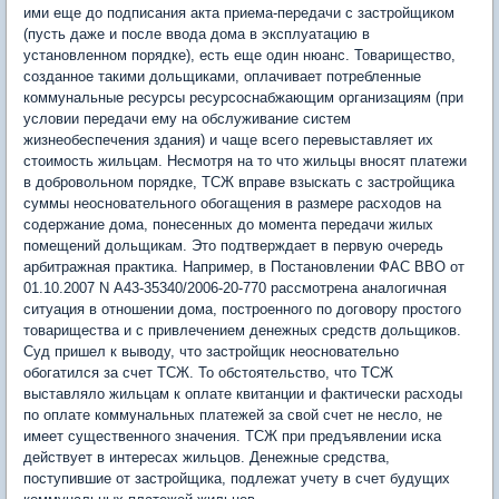
ими еще до подписания акта приема-передачи с застройщиком
(пусть даже и после ввода дома в эксплуатацию в
установленном порядке), есть еще один нюанс. Товарищество,
созданное такими дольщиками, оплачивает потребленные
коммунальные ресурсы ресурсоснабжающим организациям (при
условии передачи ему на обслуживание систем
жизнеобеспечения здания) и чаще всего перевыставляет их
стоимость жильцам. Несмотря на то что жильцы вносят платежи
в добровольном порядке, ТСЖ вправе взыскать с застройщика
суммы неосновательного обогащения в размере расходов на
содержание дома, понесенных до момента передачи жилых
помещений дольщикам. Это подтверждает в первую очередь
арбитражная практика. Например, в Постановлении ФАС ВВО от
01.10.2007 N А43-35340/2006-20-770 рассмотрена аналогичная
ситуация в отношении дома, построенного по договору простого
товарищества и с привлечением денежных средств дольщиков.
Суд пришел к выводу, что застройщик неосновательно
обогатился за счет ТСЖ. То обстоятельство, что ТСЖ
выставляло жильцам к оплате квитанции и фактически расходы
по оплате коммунальных платежей за свой счет не несло, не
имеет существенного значения. ТСЖ при предъявлении иска
действует в интересах жильцов. Денежные средства,
поступившие от застройщика, подлежат учету в счет будущих