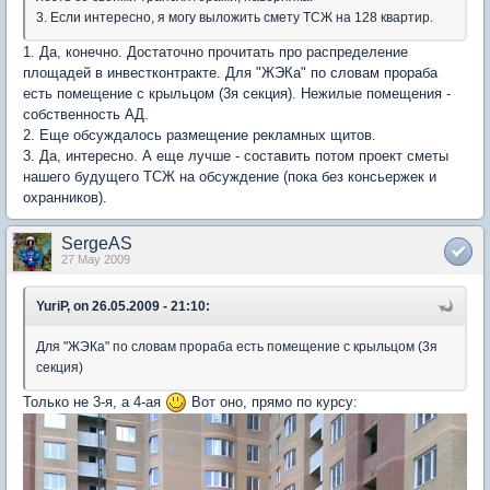
3. Если интересно, я могу выложить смету ТСЖ на 128 квартир.
1. Да, конечно. Достаточно прочитать про распределение
площадей в инвестконтракте. Для "ЖЭКа" по словам прораба
есть помещение с крыльцом (3я секция). Нежилые помещения -
собственность АД.
2. Еще обсуждалось размещение рекламных щитов.
3. Да, интересно. А еще лучше - составить потом проект сметы
нашего будущего ТСЖ на обсуждение (пока без консьержек и
охранников).
SergeAS
27 May 2009
YuriP, on 26.05.2009 - 21:10:
Для "ЖЭКа" по словам прораба есть помещение с крыльцом (3я
секция)
Только не 3-я, а 4-ая
Вот оно, прямо по курсу: