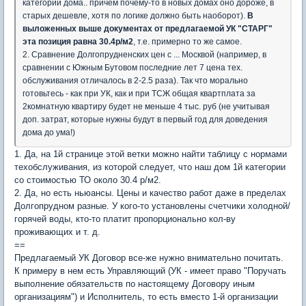
категории дома.. причем почему-то в новых домах оно дороже, в
старых дешевле, хотя по логике должно быть наоборот).
В
выложенных выше документах от предлагаемой УК "СТАРГ"
эта позиция равна 30.4р/м2
, т.е. примерно то же самое.
2. Сравнение Долгопрудненских цен с ... Москвой (например, в
сравнении с Южным Бутовом последние лет 7 цена тех.
обслуживания отличалось в 2-2.5 раза). Так что морально
готовьтесь - как при УК, как и при ТСЖ общая квартплата за
2комнатную квартиру будет не меньше 4 тыс. руб (не учитывая
доп. затрат, которые нужны будут в первый год для доведения
дома до ума!)
1. Да, на 1й странице этой ветки можно найти таблицу с нормами
техобслуживания, из которой следует, что наш дом 1й категории
со стоимостью ТО около 30.4 р/м2.
2. Да, но есть ньюансы. Цены и качество работ даже в пределах
Долгопрудном разные. У кого-то установлены счетчики холодной/
горячей воды, кто-то платит пропорционально кол-ву
проживающих и т. д.
==
Предлагаемый УК Договор все-же нужно внимательно почитать.
К примеру в нем есть Управляющий (УК - имеет право "Поручать
выполнение обязательств по настоящему Договору иным
организациям") и Исполнитель, то есть вместо 1-й организации