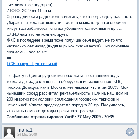
счетчику + ее подогрев)
ИТОГО: 2929 за 41 кв.м.
Справедливости ради стоит заметить, что в подъезде у нас часто
убирают. стекла вот вымыли... хотя в комнате для консьержки
живут гастарбайтеры - они же уборщики, сантехники и др., а
СЖИЭ нам это не компенсирует.
ЖКС в последнее время тоже получше себя ведет, не то что
несколько лет назад (видимо рынок сказывается)... но основные
проблемы - все те же
==
ТСЖ в мкрн. Центральный
==
По факту в Долгопрудном монополисты - поставщики воды,
тепла и др. задрали цены, а оборудование изношенное, КПД
плохой. Дотации, как в Москве, нет никакой - платим 100%. Мой
нынешний сосед рассчитал рентабельность ТСЖ на наш дом из
200 квартир при условии соблюдения городских тарифов и
небольшой з/плате председателя порядка 35 т.р. Получилось,
что лишь немного доходы превышают расходы.
Сообщение отредактировал YuriP: 27 May 2009 - 20:35
maria1
26 May 2009