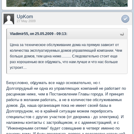
UpKom
27 May 2009
Vladimir55, on 25.05.2009 - 09:13:
Цена за техническое обслуживание дома на прямую зависит от
количества эксплуатируемых домов управляющей компании. Чем
больше домов, тем цена ниже........... Следовательно стоит еще
раз хорошенько все обдумать, что нам лучше и что нас больше
устроит....
Безусловно, обдумать все надо основательно, но г.
Долгопрудный ни одна из управляющих компаний не работает по
расценкам ниже, чем в Постановлении Главы города. И принцип
работы в желании работать, а не в количестве обслуживаемых
домов. Да, наша организация пока не имеет своей базы в
Долгопрудном, но в крайней ситуации можем перебросить
специальстов с других участков (от дворника - до электрика). И
налажены контакты с застройщиком, и с администрацией, и с
"Инженерными сетями" будет совещание в четверг именно по
вашему дому. И буду продвигать вопрос о подговотке котельной,