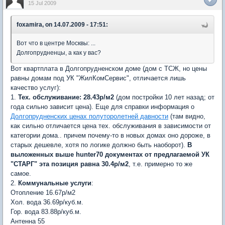
15 Jul 2009
foxamira, on 14.07.2009 - 17:51:
Вот что в центре Москвы: ...
Долгопрудненцы, а как у вас?
Вот квартплата в Долгопрудненском доме (дом с ТСЖ, но цены
равны домам под УК "ЖилКомСервис", отличается лишь
качество услуг):
1.
Тех. обслуживание: 28.43р/м2
(дом постройки 10 лет назад; от
года сильно зависит цена). Еще для справки информация о
Долгопрудненских ценах полуторолетней давности
(там видно,
как сильно отличается цена тех. обслуживания в зависимости от
категории дома.. причем почему-то в новых домах оно дороже, в
старых дешевле, хотя по логике должно быть наоборот).
В
выложенных выше hunter70 документах от предлагаемой УК
"СТАРГ" эта позиция равна 30.4р/м2
, т.е. примерно то же
самое.
2.
Коммунальные услуги
:
Отопление 16.67р/м2
Хол. вода 36.69р/куб.м.
Гор. вода 83.88р/куб.м.
Антенна 55