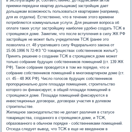
в эксплуатацию (и, соответственно, до подписания актов
приемки-передачи квартир дольщикам) застройщик дает
дольщикам возможность пользоваться квартирами (например,
для их отделки). Естественно, что в течение этого времени
потребляются коммунальные услуги. Для решения вопроса об
оплате таких услуг застройщику наиболее удобно создать ТСЖ в
строящемся доме. Заметим, что после вступления в силу ЖК РФ
застройщик не может быть учредителем ТСЖ (ранее это
позволяла ст. 48 утратившего силу Федерального закона от
15.06.1996 N 72-ФЗ "О товариществах собственников жилья").
Принять решение о создании ТСЖ в строящемся доме может
только собрание будущих собственников помещений (ст. 139 ЖК
РФ). Такое собрание проводится в том же порядке, что и
собрание собственников помещений в многоквартирном доме (ст.
ст. 45 - 48 ЖК РФ). Число голосов будущих собственников
пропорционально доле площади помещения, строительство
которого он финансирует, в общей площади помещений в
строящемся доме. Площади помещений фиксируются в
инвестиционных договорах, договорах участия в долевом
строительстве.
Жилищное законодательство не делает различия в статусе
товарищества, созданного в строящемся доме, и ТСЖ,
образованного в обычном порядке - собственниками помещений.
Отсюда следует вывод, что ТСЖ в еще не введенном в