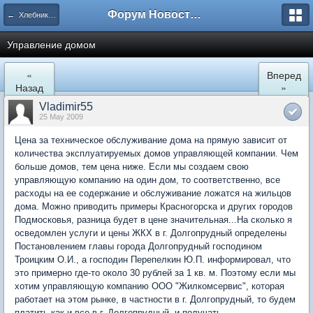
Форум Новостройки
← Хлебниково
Управление домом
«
Вперед
Назад
»
Vladimir55
25 May 2009
Цена за техническое обслуживание дома на прямую зависит от
количества эксплуатируемых домов управляющей компании. Чем
больше домов, тем цена ниже. Если мы создаем свою
управляющую компанию на один дом, то соответственно, все
расходы на ее содержание и обслуживание ложатся на жильцов
дома. Можно приводить примеры Красногорска и других городов
Подмосковья, разница будет в цене значительная...На сколько я
осведомлен услуги и цены ЖКХ в г. Долгопрудный определены
Постановлением главы города Долгопрудный господином
Троицким О.И., а господин Перепелкин Ю.П. информировал, что
это примерно где-то около 30 рублей за 1 кв. м. Поэтому если мы
хотим управляющую компанию ООО "Жилкомсервис", которая
работает на этом рынке, в частности в г. Долгопрудный, то будем
платить как и все в г. Долгопрудный, и получать