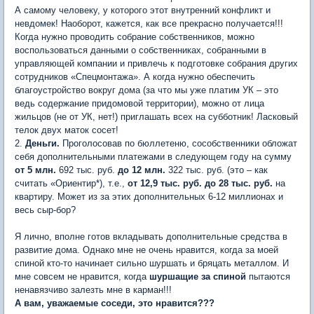
А самому человеку, у которого этот внутренний конфликт и
невдомек! Наоборот, кажется, как все прекрасно получается!!!
Когда нужно проводить собрание собственников, можно
воспользоваться данными о собственниках, собранными в
управляющей компании и привлечь к подготовке собрания других
сотрудников «Спецмонтажа». А когда нужно обеспечить
благоустройство вокруг дома (за что мы уже платим УК – это
ведь содержание придомовой территории), можно от лица
жильцов (не от УК, нет!) приглашать всех на субботник! Ласковый
телок двух маток сосет!
2.
Деньги.
Проголосовав по бюллетеню, сособственники обложат
себя дополнительными платежами в следующем году на сумму
от 5 млн.
692 тыс. руб.
до 12 млн.
322 тыс. руб. (это – как
считать «Ориентир*), т.е.,
от 12,9 тыс. руб. до 28 тыс. руб.
на
квартиру. Может из за этих дополнительных 6-12 миллионах и
весь сыр-бор?
Я лично, вполне готов вкладывать дополнительные средства в
развитие дома. Однако мне не очень нравится, когда за моей
спиной кто-то начинает сильно шуршать и бряцать металлом. И
мне совсем не нравится, когда
шуршащие за спиной
пытаются
ненавязчиво залезть мне в карман!!!
А вам, уважаемые соседи, это нравится???