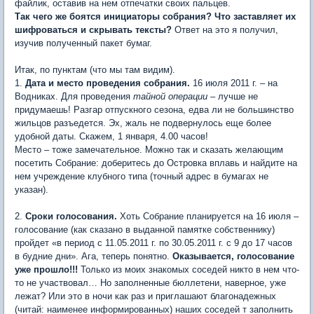
файлик, оставив на нем отпечатки своих пальцев.
Так чего же боятся инициаторы собрания? Что заставляет их
шифроваться и скрывать тексты?
Ответ на это я получил,
изучив полученный пакет бумаг.
Итак, по пунктам (что мы там видим).
1.
Дата и место проведения собрания.
16 июля 2011 г. – на
Водниках. Для проведения
тайной операции
– лучше не
придумаешь! Разгар отпускного сезона, едва ли не большинство
жильцов разъедется. Эх, жаль не подвернулось еще более
удобной даты. Скажем, 1 января, 4.00 часов!
Место – тоже замечательное. Можно так и сказать желающим
посетить Собрание: доберитесь до Островка вплавь и найдите на
нем учреждение клубного типа (точный адрес в бумагах не
указан).
2.
Сроки голосования.
Хоть Собрание планируется на 16 июля –
голосование (как сказано в выданной памятке собственнику)
пройдет «в период с 11.05.2011 г. по 30.05.2011 г. с 9 до 17 часов
в будние дни». Ага, теперь понятно.
Оказывается, голосование
уже прошло!!!
Только из моих знакомых соседей никто в нем что-
то не участвовал… Но заполненные бюллетени, наверное, уже
лежат? Или это в ночи как раз и приглашают благонадежных
(читай: наименее информированных) наших соседей т заполнить