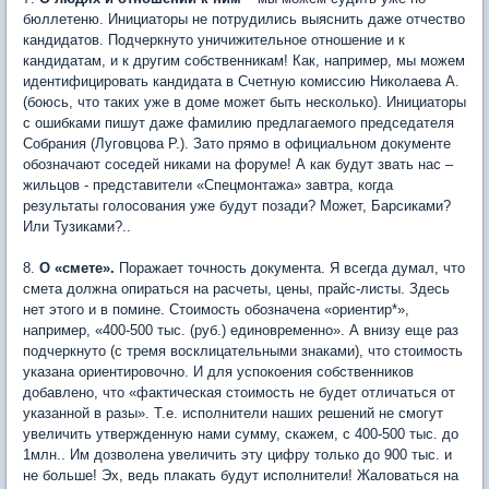
бюллетеню. Инициаторы не потрудились выяснить даже отчество
кандидатов. Подчеркнуто уничижительное отношение и к
кандидатам, и к другим собственникам! Как, например, мы можем
идентифицировать кандидата в Счетную комиссию Николаева А.
(боюсь, что таких уже в доме может быть несколько). Инициаторы
с ошибками пишут даже фамилию предлагаемого председателя
Собрания (Луговцова Р.). Зато прямо в официальном документе
обозначают соседей никами на форуме! А как будут звать нас –
жильцов - представители «Спецмонтажа» завтра, когда
результаты голосования уже будут позади? Может, Барсиками?
Или Тузиками?..
8.
О «смете».
Поражает точность документа. Я всегда думал, что
смета должна опираться на расчеты, цены, прайс-листы. Здесь
нет этого и в помине. Стоимость обозначена «ориентир*»,
например, «400-500 тыс. (руб.) единовременно». А внизу еще раз
подчеркнуто (с тремя восклицательными знаками), что стоимость
указана ориентировочно. И для успокоения собственников
добавлено, что «фактическая стоимость не будет отличаться от
указанной в разы». Т.е. исполнители наших решений не смогут
увеличить утвержденную нами сумму, скажем, с 400-500 тыс. до
1млн.. Им дозволена увеличить эту цифру только до 900 тыс. и
не больше! Эх, ведь плакать будут исполнители! Жаловаться на