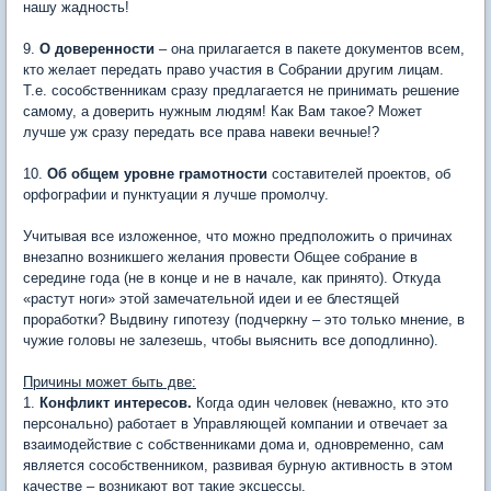
нашу жадность!
9.
О доверенности
– она прилагается в пакете документов всем,
кто желает передать право участия в Собрании другим лицам.
Т.е. сособственникам сразу предлагается не принимать решение
самому, а доверить нужным людям! Как Вам такое? Может
лучше уж сразу передать все права навеки вечные!?
10.
Об общем уровне грамотности
составителей проектов, об
орфографии и пунктуации я лучше промолчу.
Учитывая все изложенное, что можно предположить о причинах
внезапно возникшего желания провести Общее собрание в
середине года (не в конце и не в начале, как принято). Откуда
«растут ноги» этой замечательной идеи и ее блестящей
проработки? Выдвину гипотезу (подчеркну – это только мнение, в
чужие головы не залезешь, чтобы выяснить все доподлинно).
Причины может быть две:
1.
Конфликт интересов.
Когда один человек (неважно, кто это
персонально) работает в Управляющей компании и отвечает за
взаимодействие с собственниками дома и, одновременно, сам
является сособственником, развивая бурную активность в этом
качестве – возникают вот такие эксцессы.