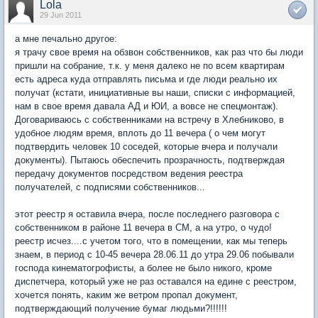
Lola
29 Jun 2011
а мне печально другое:
я трачу свое время на обзвон собственников, как раз что бы люди
пришли на собрание, т.к. у меня далеко не по всем квартирам
есть адреса куда отправлять письма и где люди реально их
получат (кстати, инициативные вы наши, списки с информацией,
нам в свое время давала АД и ЮИ, а вовсе не спецмонтаж).
Договариваюсь с собственниками на встречу в Хлебниково, в
удобное людям время, вплоть до 11 вечера ( о чем могут
подтвердить человек 10 соседей, которые вчера и получали
документы). Пытаюсь обеспечить прозрачность, подтверждая
передачу документов посредством ведения реестра
получателей, с подписями собственников...
этот реестр я оставила вчера, после последнего разговора с
собственником в районе 11 вечера в СМ, а на утро, о чудо!
реестр исчез....с учетом того, что в помещении, как мы теперь
знаем, в период с 10-45 вечера 28.06.11 до утра 29.06 побывали
господа кинематогрофисты, а более не было никого, кроме
диспетчера, который уже не раз оставался на едине с реестром,
хочется понять, каким же ветром пропал документ,
подтверждающий получение бумаг людьми?!!!!!!