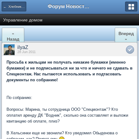
Форум Новостройки
← Хлебниково
Управление домом
«
Вперед
Назад
»
ilyaZ
28 Jun 2011
Просьба к жильцам не получать никакие бумажки (именно
бумажки) и не подписываться ни за что и ничего не сдавать в
Спецмонтаж. Нас пытаются использовать и подтасовать
документы по собранию!
По собранию:
Вопросы: Марина, ты сотрудница ООО "Спецмонтаж"? Кто
оплатил аренду ДК "Водник", сколько она составляет и выложи
квитанцию об оплате, плиз?
В Хельсинки еще не звонили? Кто уведомил Обыденова о
собрании, как? Привет ему