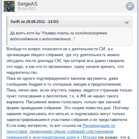
SergeAS
29 Jun 2011
YuriP, on 29.06.2011 - 14:03:
Да взять хотя бы "
Размер платы за холодное/горячее
водоснабжение и водоотведение...
"
Вообще-то вопрос относился не к деятельности СМ, а к
организации общего собрания, где эту деятельность можно
обсудить после доклада СМ, про которое все давно говорили,
что надо, а как кто-то организовал, сразу начали кричать, что
надувательство.
Пока ни одного подтвержденного законом аргумента, даже
сообщение Андрея и то сплошные эмоции и предположения.
Пока, лично мне, если опустить лирику, видится странным только
пункт голосования и бюллетеня, т.к. в ЖК не нашел такого
варианта. Письменно можно голосовать только при заочной
форме проведения собрания. Это скорее повестка дня. Поэтому
заранее подписывать его нельзя, и подписывать могут только
зарегистрировавшиеся участники собрания и их представители.
Если кому интересно, то вот ссылка на
Рекомендации по
подготовке, проведению общих собраний собственников
помещений в многоквартирном доме в г.Москва
(не думаю, что в