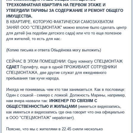
ТРЕХКОМНАТНАЯ КВАРТИРА НА ПЕРВОМ ЭТАЖЕ И
УТВЕРДИЛИ ТАРИФЫ ЗА СОДЕРЖАНИЕ И РЕМОНТ ОБЩЕГО
ИМУЩЕСТВА.
В КВАРТИРЕ, КОТОРУЮ ФАКТИЧЕСКИ САМОЗАХВАТОМ
ЗАНЯЛ ООО "СПЕЦМОНТАЖ" можно вполне было сделать центр
для детей (на подобии детского сада) или что то еще полезное
для жителей, то есть для нас.
(Копию письма и ответа Обыдёнова могу выложить)
СЕЙЧАС В ЭТОМ ПОМЕЩЕНИИ: Одну комнату СПЕЦМОНТАЖ
СДАЕТ
Горлифту, еще в одной ПРОЖИВАЮТ СОТРУДНИКИ
СПЕЦМОНТАЖА, две другие служат для ежедневного
пребывания там кучи народа.
Иногда не понимаешь чем кто там занимаеться. Как в пословице:
Один с сошкой - семеро с ложкой. Должность Марины, например,
нам вчера назвали так:
ИНЖЕНЕР ПО СВЯЗЯМ С
ОБЩЕСТВЕННОСТЬЮ И ЖИЛЬЦАМИ
(имееться видеозапись,
как имееться и видеозапись где она говорит что она официально
в ООО "СПЕЦМОНТАЖ" неработает).
Поясню, что мы с жителями в 22.45 сняли несколько