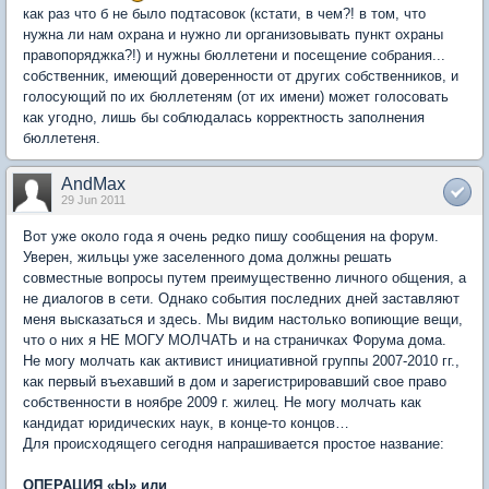
как раз что б не было подтасовок (кстати, в чем?! в том, что
нужна ли нам охрана и нужно ли организовывать пункт охраны
правопоряджка?!) и нужны бюллетени и посещение собрания...
собственник, имеющий доверенности от других собственников, и
голосующий по их бюллетеням (от их имени) может голосовать
как угодно, лишь бы соблюдалась корректность заполнения
бюллетеня.
AndMax
29 Jun 2011
Вот уже около года я очень редко пишу сообщения на форум.
Уверен, жильцы уже заселенного дома должны решать
совместные вопросы путем преимущественно личного общения, а
не диалогов в сети. Однако события последних дней заставляют
меня высказаться и здесь. Мы видим настолько вопиющие вещи,
что о них я НЕ МОГУ МОЛЧАТЬ и на страничках Форума дома.
Не могу молчать как активист инициативной группы 2007-2010 гг.,
как первый въехавший в дом и зарегистрировавший свое право
собственности в ноябре 2009 г. жилец. Не могу молчать как
кандидат юридических наук, в конце-то концов…
Для происходящего сегодня напрашивается простое название:
ОПЕРАЦИЯ «Ы» или