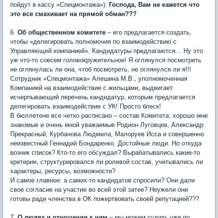
пойдут в кассу «Спецмонтажа»).
Господа, Вам не кажется что
это все смахивает на прямой обман???
6.
Об общественном комитете
– его предлагается создать,
чтобы «делегировать полномочия по взаимодействию с
Управляющей компанией». Кандидатуры предлагаются… Ну это
уж что-то совсем головокружительное! Я оглянулся посмотреть
не оглянулась ли она, чтоб посмотреть, не оглянулся ли я!!!
Сотрудник «Спецмонтажа» Алешина М.В., уполномоченная
Компанией на взаимодействие с жильцами, выдвигает
исчерпывающий перечень кандидатур, которым предлагается
делегировать взаимодействие с УК! Просто блеск!
В бюллетене все четко расписано – состав Комитета: хорошо мне
знакомые и очень мной уважаемые Родион Луговцев, Александр
Прекрасный, Курбанова Людмила, Малоруев Исса и совершенно
неизвестный Геннадий Бондаренко. Достойные люди. Но откуда
возник список? Кто-то его обсуждал? Вырабатывались какие-то
критерии, структурировался ли ролевой состав, учитывались ли
характеры, ресурсы, возможности?
И самое главное: а самих-то кандидатов спросили? Они дали
свое согласие на участие во всей этой затее? Неужели они
готовы ради членства в ОК пожертвовать своей репутацией???
7.
О людях и отношении к ним
– мы можем судить уже по