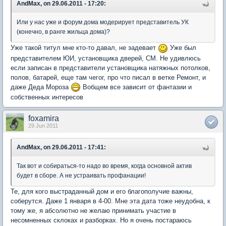
AndMax, on 29.06.2011 - 17:20:
Или у нас уже и форум дома модерирует представитель УК
(конечно, в ранге жильца дома)?
Уже такой титул мне кто-то давал, не задевает
Уже был
представителем ЮИ, установщика дверей, СМ. Не удивлюсь
если записан в представители установщика натяжных потолков,
полов, батарей, еще там чегог, про что писал в ветке Ремонт, и
даже Деда Мороза
Вобщем все зависит от фантазии и
собственных интересов
foxamira
29 Jun 2011
AndMax, on 29.06.2011 - 17:41:
Так вот и собираться-то надо во время, когда основной актив
будет в сборе. А не устраивать профанации!
Те, для кого выстраданный дом и его благополучие важны,
соберутся. Даже 1 января в 4-00. Мне эта дата тоже неудобна, к
тому же, я абсолютно не желаю принимать участие в
несомненных склоках и разборках. Но я очень постараюсь