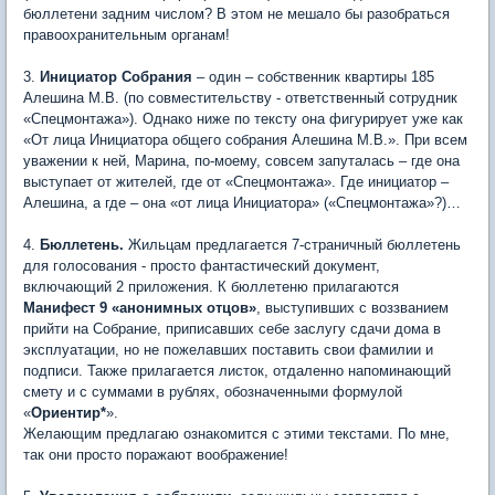
бюллетени задним числом? В этом не мешало бы разобраться
правоохранительным органам!
3.
Инициатор Собрания
– один – собственник квартиры 185
Алешина М.В. (по совместительству - ответственный сотрудник
«Спецмонтажа»). Однако ниже по тексту она фигурирует уже как
«От лица Инициатора общего собрания Алешина М.В.». При всем
уважении к ней, Марина, по-моему, совсем запуталась – где она
выступает от жителей, где от «Спецмонтажа». Где инициатор –
Алешина, а где – она «от лица Инициатора» («Спецмонтажа»?)…
4.
Бюллетень.
Жильцам предлагается 7-страничный бюллетень
для голосования - просто фантастический документ,
включающий 2 приложения. К бюллетеню прилагаются
Манифест 9 «анонимных отцов»
, выступивших с воззванием
прийти на Собрание, приписавших себе заслугу сдачи дома в
эксплуатации, но не пожелавших поставить свои фамилии и
подписи. Также прилагается листок, отдаленно напоминающий
смету и с суммами в рублях, обозначенными формулой
«
Ориентир*
».
Желающим предлагаю ознакомится с этими текстами. По мне,
так они просто поражают воображение!