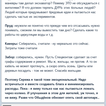
маневры там делал экскаватор? Помему ЭТО не обсуждаеться с
жителями? Я что должен терпеть ДУРЬ этих больных людей?
Людей которые придумывают бредовые идеи и пытаються нас
сделать частью их экспериментов.
Пруд:
неужели не понятно что прежде чем его отсасывать нужно
понимать, сможем ли мы вымостить там дно? Сделать какие то
работы по циркуляции воды и т.д.
Камеры:
Собирались, считали - ну нереально это сейчас.
Затраты тоже считали
Забор:
собирались, нужен. Пусть Спецмонтаж сделает за счет
графы содержание и ремонт. Мы ж, жильцы, не против. А то он
кабель не может протянуть, а скоро опять осень. Цветы или
деревья посадить - тож не может. Спасибо жильцам.
Поэтому Сережа я такой тоже эмоциональный. Надо
встречаться и вместе создавать блага и минимизировать
расходы. Пока - я вижу только как нас пытаються ломать
через колено. И улучшения в этом для жителей, уж точно, я
не вижу. Разве что Обыдёнов обновит опять свой автопарк..