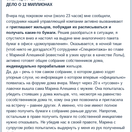
ДЕЛО О 12 МИЛЛИОНАХ
Вчера под покровом ночи (около 23 часов) мне сообщили,
сотрудники нашей управляющей компании активно вызванивают
и п
риглашают жильцов, побуждая их расписываться и
получать какие-то бумаги.
Решив разобраться в ситуации, я
спустился вниз и настоял на выдаче мне аналогичного пакета
бумаг в офисе «домоуправления». Оказывается, в ночной тиши
(чтоб никто не догадался?!) сотрудники «Спецмонтажа» во главе
с Мариной Алешиной (известной в узких кругах в качестве Лолы),
активно готовят общее собрание собственников дома,
индивидуально прорабатывая
жильцов.
Да, да – речь о том самом собрании, о котором давно ходят
упорные слухи, но информация о котором впервые «официально»
появилась на форуме дома вчера. Минут через 20 к «тусовке» у
лавочки вышла сама Марина Алешина с мужем. Она попыталась
убедить стоявших у дома жильцов, что, несмотря на равенство
сособственников дома те, кому она уже позвонила и пригласила
на встречу – равнее других. А именно, что они имеют полное
право получить бумаги к собранию раньше других. Напротив,
остальным в праве получить бумаги по собственной инициативе
нужно отказывать. Не убедив нас в своей правоте, Марина с
супругом робко попытались выдернуть у меня из рук полученный