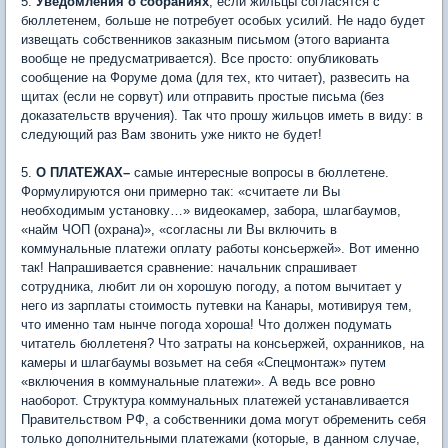
5.
Уведомления о собраниях
, если жильцы согласятся с
бюллетенем, больше не потребует особых усилий. Не надо будет
извещать собственников заказным письмом (этого варианта
вообще не предусматривается). Все просто: опубликовать
сообщение на Форуме дома (для тех, кто читает), развесить на
щитах (если не сорвут) или отправить простые письма (без
доказательств вручения). Так что прошу жильцов иметь в виду: в
следующий раз Вам звонить уже никто не будет!
5.
О ПЛАТЕЖАХ–
самые интересные вопросы в бюллетене.
Формулируются они примерно так: «считаете ли Вы
необходимым установку…» видеокамер, забора, шлагбаумов,
«найм ЧОП (охрана)», «согласны ли Вы включить в
коммунальные платежи оплату работы консьержей». Вот именно
так! Напрашивается сравнение: начальник спрашивает
сотрудника, любит ли он хорошую погоду, а потом вычитает у
него из зарплаты стоимость путевки на Канары, мотивируя тем,
что именно там нынче погода хороша! Что должен подумать
читатель бюллетеня? Что затраты на консьержей, охранников, на
камеры и шлагбаумы возьмет на себя «Спецмонтаж» путем
«включения в коммунальные платежи». А ведь все ровно
наоборот. Структура коммунальных платежей устанавливается
Правительством РФ, а собственники дома могут обременить себя
только дополнительными платежами (которые, в данном случае,