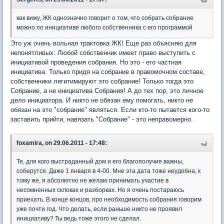
как вижу, ЖК однозначно говорит о том, что собрать собрание
можно по инициативе любого собственника с его программой
Это уж очень вольная трактовка ЖК! Еще раз объясняю для
непонятливых: Любой собственник имеет право выступить с
инициативой проведения собрания. Но это - его частная
инициатива. Только придя на собрание в правомочном составе,
собственники легитимируют это собрание! Только тогда это
Собрание, а не инициатива Собрания! А до тех пор, это личное
дело инициатора. И никто не обязан ему помогать, никто не
обязан на это "собрание" являться. Если кто-то пытается кого-то
заставить прийти, навязать "Собрание" - это неправомерно.
foxamira, on 29.06.2011 - 17:48:
Те, для кого выстраданный дом и его благополучие важны,
соберутся. Даже 1 января в 4-00. Мне эта дата тоже неудобна, к
тому же, я абсолютно не желаю принимать участие в
несомненных склоках и разборках. Но я очень постараюсь
приехать. В конце концов, про необходимость собрания говорим
уже почти год. Что делать, если раньше никто не проявил
инициативу? Ты ведь тоже этого не сделал.