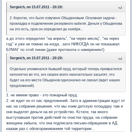
Sergeich, on 15.07.2011 - 20:20:
2. Коротко, что было озвучено Обыденовым. Основная задача -
прокладка и подключение резервного кабеля. Деньги у Обыденова
на это есть, срок он определил до ноября...
а до этого определял "на апрель", "на через месяц", "на через
год" и уже не помню на когда...зато НИКОГДА он не показывал
БУМАГ по этой линии (даже протокола о намерениях!)
Sergeich, on 15.07.2011 - 20:20:
Отдельно упоминался бывший пруд, который теперь превратился
непонятно во что, его скорее всего окончательно засыпят, что
будет на его месте Обыденов однозначно не сказал (ждет наших
предложений).
1. не имеем право - это пожарный пруд.
2. не ждет он от нас предложений. Зато в администрации ждут от
нас на собрании решения, что мы хоим детскую площадку там и
они выделят деньги на ее устройство. Кстати, так много
выступавшая против действий по очистке пруда, на собрании
женщина забыла, что она подписала письмо-обращение в АД
каааак раз с облагораживанием той территории...