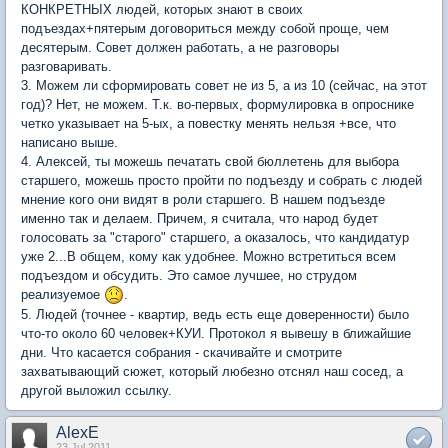
КОНКРЕТНЫХ людей, которых знают в своих
подъездах+пятерым договориться между собой проще, чем
десятерым. Совет должен работать, а не разговоры
разговаривать.
3. Можем ли сформировать совет не из 5, а из 10 (сейчас, на этот
год)? Нет, не можем. Т.к. во-первых, формулировка в опроснике
четко указывает на 5-ых, а повестку менять нельзя +все, что
написано выше.
4. Алексей, ты можешь печатать свой бюллетень для выбора
старшего, можешь просто пройти по подъезду и собрать с людей
мнение кого они видят в роли старшего. В нашем подъезде
именно так и делаем. Причем, я считала, что народ будет
голосовать за "старого" старшего, а оказалось, что кандидатур
уже 2...В общем, кому как удобнее. Можно встретиться всем
подъездом и обсудить. Это самое лучшее, но струдом
реализуемое
.
5. Людей (точнее - квартир, ведь есть еще доверенности) было
что-то около 60 человек+КУИ. Протокол я вывешу в ближайшие
дни. Что касается собрания - скачивайте и смотрите
захватывающий сюжет, который любезно отснял наш сосед, а
другой выложил ссылку.
AlexE
23 Jul 2011