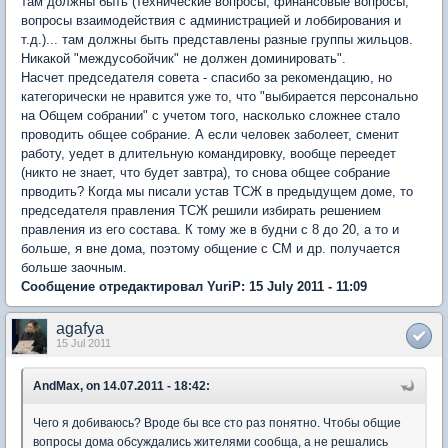
там должны быть (технические вопросы, финансовые вопросы,
вопросы взаимодействия с администрацией и лоббирования и
т.д.)... там должны быть представлены разные группы жильцов.
Никакой "междусобойчик" не должен доминировать".
Насчет председателя совета - спасибо за рекомендацию, но
категорически не нравится уже то, что "выбирается персонально
на Общем собрании" с учетом того, насколько сложнее стало
проводить общее собрание. А если человек заболеет, сменит
работу, уедет в длительную командировку, вообще переедет
(никто не знает, что будет завтра), то снова общее собрание
прводить? Когда мы писали устав ТСЖ в предыдущем доме, то
председателя правления ТСЖ решили избирать решением
правления из его состава. К тому же в будни с 8 до 20, а то и
больше, я вне дома, поэтому общение с СМ и др. получается
больше заочным.
Сообщение отредактировал YuriP: 15 July 2011 - 11:09
agafya
15 Jul 2011
AndMax, on 14.07.2011 - 18:42:
Чего я добиваюсь? Вроде бы все сто раз понятно. Чтобы общие
вопросы дома обсуждались жителями сообща, а не решались