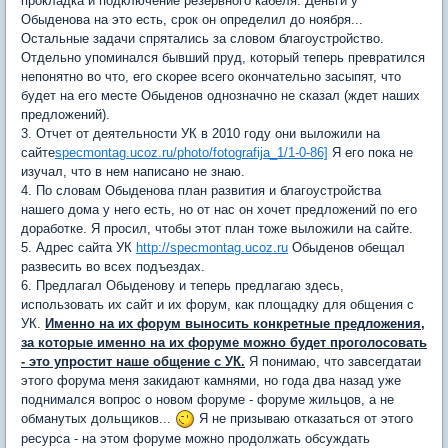
прокладка и подключение резервного кабеля. Деньги у
Обыденова на это есть, срок он определил до ноября...
Остальные задачи спрятались за словом благоустройство.
Отдельно упоминался бывший пруд, который теперь превратился
непонятно во что, его скорее всего окончательно засыпят, что
будет на его месте Обыденов однозначно не сказал (ждет наших
предложений).
3. Отчет от деятельности УК в 2010 году они выложили на
сайте
specmontag.ucoz.ru/photo/fotografija_1/1-0-86]
Я его пока не
изучал, что в нем написано не знаю.
4. По словам Обыденова план развития и благоустройства
нашего дома у него есть, но от нас он хочет предложений по его
доработке. Я просил, чтобы этот план тоже выложили на сайте.
5. Адрес сайта УК
http://specmontag.ucoz.ru
Обыденов обещал
развесить во всех подъездах.
6. Предлагал Обыденову и теперь предлагаю здесь,
использовать их сайт и их форум, как площадку для общения с
УК.
Именно на их форум выносить конкретные предложения,
за которые именно на их форуме можно будет проголосовать
- это упростит наше общение с УК.
Я понимаю, что завсегдатаи
этого форума меня закидают камнями, но года два назад уже
поднимался вопрос о новом форуме - форуме жильцов, а не
обманутых дольщиков...
Я не призываю отказаться от этого
ресурса - на этом форуме можно продолжать обсуждать