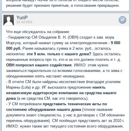
решение будет признано принятым, а голосование прекращено.
YuriP
19 Jul 2011
Что еще обсуждалось на собрании:
- Гендиректор СМ Обыденов В. Н. (ОВН) сходил к зам. мэра
Моргуну, который назвал сумму за электроподключение -
9 000
000 руб.
Ранее называлась сумма в 2 млн. руб., осталось
непонятно:
эти 9 млн. только с нашего дома?
Здесь остались
нерешенные вопросы про то, кто и за что должен платить и т. д.
ОВН попросил нашего содействия
. ИМХО: этим нужно
заниматься параллельно со всякими голосованиями, а то зима с
обледенениями опять настанет неожиданно.
- В отчете СМ были найдены несоотвествия благодаря усилиям
Марины (Lola) и др. ИГ высказала предложение
нанять
независимую аудиторскую компанию на средства нашего
дома
(а не средства СМ, как это говорилось).
- У СМ потребовали
представить технические акты по
состоянию оборудования нашего дома
(точное название
документа знают специалисты, у нас в договорах с СМ обозначен
перечень оборудования). СМ пообещал представить акт за 2010 г.
ИМХО: нужен также акт текущего состояния всего оборудования,