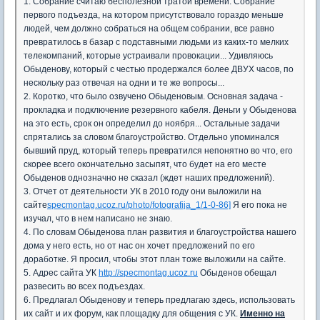
1. Собрание считаю бесполезной тратой времени. Собрание
первого подъезда, на котором присутствовало гораздо меньше
людей, чем должно собраться на общем собрании, все равно
превратилось в базар с подставными людьми из каких-то мелких
телекомпаний, которые устраивали провокации... Удивляюсь
Обыденову, который с честью продержался более ДВУХ часов, по
нескольку раз отвечая на одни и те же вопросы...
2. Коротко, что было озвучено Обыденовым. Основная задача -
прокладка и подключение резервного кабеля. Деньги у Обыденова
на это есть, срок он определил до ноября... Остальные задачи
спрятались за словом благоустройство. Отдельно упоминался
бывший пруд, который теперь превратился непонятно во что, его
скорее всего окончательно засыпят, что будет на его месте
Обыденов однозначно не сказал (ждет наших предложений).
3. Отчет от деятельности УК в 2010 году они выложили на
сайте
specmontag.ucoz.ru/photo/fotografija_1/1-0-86]
Я его пока не
изучал, что в нем написано не знаю.
4. По словам Обыденова план развития и благоустройства нашего
дома у него есть, но от нас он хочет предложений по его
доработке. Я просил, чтобы этот план тоже выложили на сайте.
5. Адрес сайта УК
http://specmontag.ucoz.ru
Обыденов обещал
развесить во всех подъездах.
6. Предлагал Обыденову и теперь предлагаю здесь, использовать
их сайт и их форум, как площадку для общения с УК.
Именно на