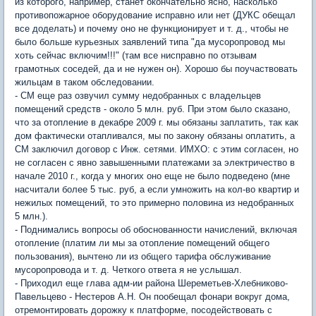
из которого, например, станет окончательно ясно, насколько
противопожарное оборудование исправно или нет (ДУКС обещал
все доделать) и почему оно не функционирует и т. д., чтобы не
было больше курьезных заявлений типа "да мусоропровод мы
хоть сейчас включим!!!" (там все нисправно по отзывам
грамотных соседей, да и не нужен он). Хорошо бы поучаствовать
жильцам в таком обследовании.
- СМ еще раз озвучил сумму недобранных с владельцев
помещений средств - около 5 млн. руб. При этом было сказано,
что за отопление в декабре 2009 г. мы обязаны заплатить, так как
дом фактически отапливался, мы по закону обязаны оплатить, а
СМ заключил договор с Инж. сетями. ИМХО: с этим согласен, но
не согласен с явно завышенными платежами за электричество в
начале 2010 г., когда у многих оно еще не было подведено (мне
насчитали более 5 тыс. руб, а если умножить на кол-во квартир и
нежилых помещений, то это примерно половина из недобранных
5 млн.).
- Поднимались вопросы об обоснованности начислений, включая
отопление (платим ли мы за отопление помещений общего
пользования), вычтено ли из общего тарифа обслуживание
мусоропровода и т. д. Четкого ответа я не услышал.
- Приходил еще глава адм-ии района Шереметьев-Хлебниково-
Павельцево - Нестеров А.Н. Он пообещал фонари вокруг дома,
отремонтировать дорожку к платформе, посодействовать с