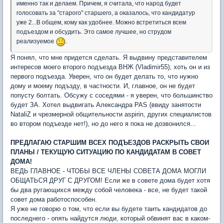
именно так и делаем. Причем, я считала, что народ будет
голосовать за "старого" старшего, а оказалось, что кандидатур
уже 2...В общем, кому как удобнее. Можно встретиться всем
подъездом и обсудить. Это самое лучшее, но струдом
реализуемое
.
Я понял, что мне придется сделать. Я выдвину представителем
интересов моего второго подъезда ВНЖ (Vladimir55), хоть он и из
первого подъезда. Уверен, что он будет делать то, что нужно
дому и моему подъзду, в частности. И, главное, он не будет
попусту болтать. Обсужу с соседями - я уверен, что большинство
будет ЗА. Хотел выдвигать Александра PAS (ввиду занятости
NataliZ и чрезмерной общительности aspirin, других специалистов
во втором подъезде нет!), но до него я пока не дозвонился...
ПРЕДЛАГАЮ СТАРШИМ ВСЕХ ПОДЪЕЗДОВ РАСКРЫТЬ СВОИ
ПЛАНЫ / ТЕКУЩУЮ СИТУАЦИЮ ПО КАНДИДАТАМ В СОВЕТ
ДОМА!
ВЕДЬ ГЛАВНОЕ - ЧТОБЫ ВСЕ ЧЛЕНЫ СОВЕТА ДОМА МОГЛИ
ОБЩАТЬСЯ ДРУГ С ДРУГОМ! Если же в совете дома будет хотя
бы два ругающихся между собой человека - все, не будет такой
совет дома работоспособен.
Я уже не говорю о том, что если вы будете таить кандидатов до
последнего - опять найдутся люди, который обвинят вас в каком-