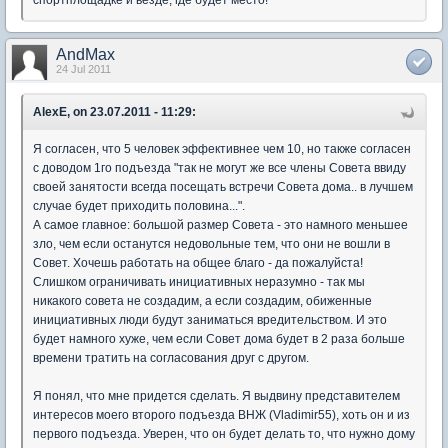
спортплощадке и везде, где будет место!
AndMax
24 Jul 2011
AlexE, on 23.07.2011 - 11:29:
Я согласен, что 5 человек эффективнее чем 10, но также согласен
с доводом 1го подъезда "так не могут же все члены Совета ввиду
своей занятости всегда посещать встречи Совета дома.. в лучшем
случае будет приходить половина...".
А самое главное: большой размер Совета - это намного меньшее
зло, чем если останутся недовольные тем, что они не вошли в
Совет. Хочешь работать на общее благо - да пожалуйста!
Слишком ограничивать инициативных неразумно - так мы
никакого совета не создадим, а если создадим, обиженные
инициативных люди будут заниматься вредительством. И это
будет намного хуже, чем если Совет дома будет в 2 раза больше
времени тратить на согласования друг с другом.
Я понял, что мне придется сделать. Я выдвину представителем
интересов моего второго подъезда ВНЖ (Vladimir55), хоть он и из
первого подъезда. Уверен, что он будет делать то, что нужно дому