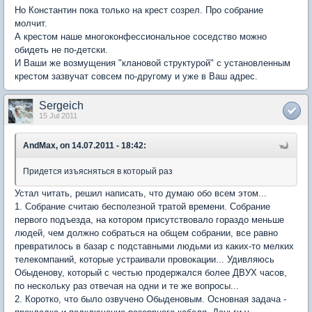
Но Константин пока только на крест созрел. Про собрание
молчит.
А крестом наше многоконфессиональное соседство можно
обидеть не по-детски.
И Ваши же возмущения "клановой структурой" с установленным
крестом зазвучат совсем по-другому и уже в Ваш адрес.
Sergeich
15 Jul 2011
AndMax, on 14.07.2011 - 18:42:
Придется изъясняться в который раз
Устал читать, решил написать, что думаю обо всем этом...
1. Собрание считаю бесполезной тратой времени. Собрание
первого подъезда, на котором присутствовало гораздо меньше
людей, чем должно собраться на общем собрании, все равно
превратилось в базар с подставными людьми из каких-то мелких
телекомпаний, которые устраивали провокации... Удивляюсь
Обыденову, который с честью продержался более ДВУХ часов,
по нескольку раз отвечая на одни и те же вопросы...
2. Коротко, что было озвучено Обыденовым. Основная задача -