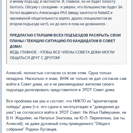
и моему подъзду, в частности. И, главное, он не будет попусту
болтать. Обсужу с соседями - я уверен, что большинство будет ЗА.
Хотел выдвигать Александра PAS (ввиду занятости NataliZ и
чрезмерной общительности aspirin, других специалистов во
втором подъезде нет!), но до него я пока не дозвонился...
ПРЕДЛАГАЮ СТАРШИМ ВСЕХ ПОДЪЕЗДОВ РАСКРЫТЬ СВОИ
ПЛАНЫ / ТЕКУЩУЮ СИТУАЦИЮ ПО КАНДИДАТАМ В СОВЕТ
ДОМА!
ВЕДЬ ГЛАВНОЕ - ЧТОБЫ ВСЕ ЧЛЕНЫ СОВЕТА ДОМА МОГЛИ
ОБЩАТЬСЯ ДРУГ С ДРУГОМ!
Алексей, полностью согласен со всем этим. Одна только
незадача. Насколько я знаю, ВНЖ не только не дал согласие сам
войти в Совет дома, но и не рекомендовал жителям своего
подъезда делегировать представителя в ЭТОТ Совет дома.
Вся проблема как раз и состоит, что НИКТО из "архитекторов
победы" дома (т.е. его сдачи в эксплуатацию и "доведения до
ума") не согласился войти в ЭТОТ Совет. Ни Илья Паймушкин, ни
В.Н. Жадобин, ни Наталья Знаткова, ни Ю.П. Перепелкин, (ни ты,
Алексей), ни даже духовный отец проведенного "Общего
собрания" Родион Луговцев.