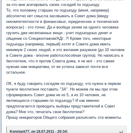
за что мне агитировать своих соседей по подъезду.
То, что половину старших по подъезду (меня, например)
абсолютно нет смысла засовывать в Совет дома (ввиду
некомпетентности в финансовых, юридических и технических
вопросах) - это точно. Да и вообще зачем на одного человека
грузить две несвязанных вещи - учет подъездных денег и
общение со Спецмонтажом/АД/..?! Кроме того, некоторые
подъезды (например, первый) хотят в Совете дома иметь
минимум 2 своих людей, и это желание разумное (до 10 человек
в Совете дома - вполне работоспособная группа). Но написать в
бюллетене, что я против Совета дома, я не мог - это самая
нужная нам инициатива, от ее успеха зависит почти все
остальное.
ОК, я буду говорить соседям по подъезду, что нужно в первом
пункте бюллетеня поставить "ЗА". Но можем ли мы при этом
сформировать Совет дома не из 5, а из 10 человек, не
являющихся старшими по подъезду? И как именно
предполагается проводить выборы представителей в Совет
дома? Мне что, печатать свои бюллетени?
Прошу инициаторов Общего собрания разъяснить эти моменты.
Konstant77, on 18.07.2011 - 20:34: