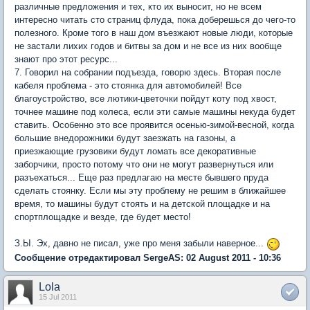
различные предложения и тех, кто их выносит, но не всем
интересно читать сто страниц флуда, пока доберешься до чего-то
полезного. Кроме того в наш дом въезжают новые люди, которые
не застали лихих годов и битвы за дом и не все из них вообще
знают про этот ресурс...
7. Говорил на собрании подъезда, говорю здесь. Вторая после
кабеля проблема - это стоянка для автомобилей! Все
благоустройство, все лютики-цветочки пойдут коту под хвост,
точнее машине под колеса, если эти самые машины некуда будет
ставить. Особенно это все проявится осенью-зимой-весной, когда
большие внедорожники будут заезжать на газоны, а
приезжающие грузовики будут ломать все декоративные
заборчики, просто потому что они не могут развернуться или
разъехаться... Еще раз предлагаю на месте бывшего пруда
сделать стоянку. Если мы эту проблему не решим в ближайшее
время, то машины будут стоять и на детской площадке и на
спортплощадке и везде, где будет место!
З.Ы. Эх, давно не писал, уже про меня забыли наверное...
Сообщение отредактировал SergeAS: 02 August 2011 - 10:36
Lola
15 Jul 2011