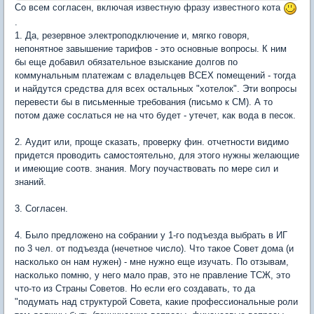
Со всем согласен, включая известную фразу известного кота
.
1. Да, резервное электроподключение и, мягко говоря,
непонятное завышение тарифов - это основные вопросы. К ним
бы еще добавил обязательное взыскание долгов по
коммунальным платежам с владельцев ВСЕХ помещений - тогда
и найдутся средства для всех остальных "хотелок". Эти вопросы
перевести бы в письменные требования (письмо к СМ). А то
потом даже сослаться не на что будет - утечет, как вода в песок.
2. Аудит или, проще сказать, проверку фин. отчетности видимо
придется проводить самостоятельно, для этого нужны желающие
и имеющие соотв. знания. Могу поучаствовать по мере сил и
знаний.
3. Согласен.
4. Было предложено на собрании у 1-го подъезда выбрать в ИГ
по 3 чел. от подъезда (нечетное число). Что такое Совет дома (и
насколько он нам нужен) - мне нужно еще изучать. По отзывам,
насколько помню, у него мало прав, это не правление ТСЖ, это
что-то из Страны Советов. Но если его создавать, то да
"подумать над структурой Совета, какие профессиональные роли