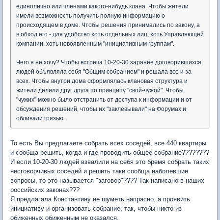
единолично или членами какого-нибудь клана. Чтобы жители
имели возможность получить полную информацию о
происходящем в доме. Чтобы решения принимались по закону, а
в обход его - для удобство хоть отдельных лиц, хоть Управляющей
компании, хоть новоявленным "инициативным группам".
Чего я не хочу? Чтобы встреча 10-20-30 заранее договорившихся
людей объявляла себя "Общим собранием" и решала все и за
всех. Чтобы внутри дома оформлялась клановая структура и
жители делили друг друга по принципу "свой-чужой". Чтобы
"чужих" можно было отстранить от доступа к информации и от
обсуждения решений, чтобы их "заклевывали" на Форумах и
обливали грязью.
То есть Вы предлагаете собрать всех соседей, все 440 квартиры
и сообща решить, когда и где проводить общее собрание????????
И если 10-20-30 людей взвалили на себя это бремя собрать таких
несговорчивых соседей и решить таки сообща наболевшие
вопросы, то это называется "заговор"???? Так написано в наших
российских законах???
Я предлагала Константину не шуметь напрасно, а проявить
инициативу и организовать собрание, так, чтобы никто из
обиженных обиженным не оказался.