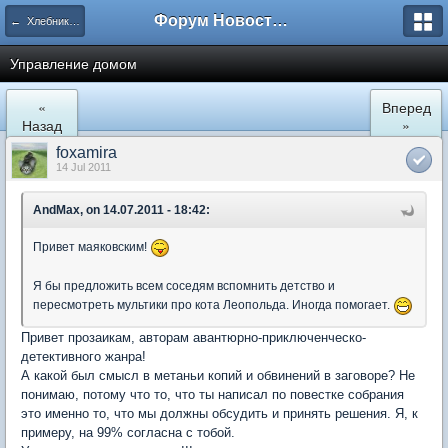
Форум Новостройки
← Хлебниково
Управление домом
«
Вперед
Назад
»
foxamira
14 Jul 2011
AndMax, on 14.07.2011 - 18:42:
Привет маяковским!
Я бы предложить всем соседям вспомнить детство и
пересмотреть мультики про кота Леопольда. Иногда помогает.
Привет прозаикам, авторам авантюрно-приключенческо-
детективного жанра!
А какой был смысл в метаньи копий и обвинений в заговоре? Не
понимаю, потому что то, что ты написал по повестке собрания
это именно то, что мы должны обсудить и принять решения. Я, к
примеру, на 99% согласна с тобой.