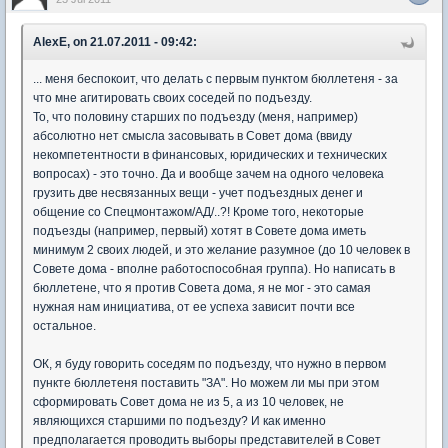
AlexE, on 21.07.2011 - 09:42:
... меня беспокоит, что делать с первым пунктом бюллетеня - за
что мне агитировать своих соседей по подъезду.
То, что половину старших по подъезду (меня, например)
абсолютно нет смысла засовывать в Совет дома (ввиду
некомпетентности в финансовых, юридических и технических
вопросах) - это точно. Да и вообще зачем на одного человека
грузить две несвязанных вещи - учет подъездных денег и
общение со Спецмонтажом/АД/..?! Кроме того, некоторые
подъезды (например, первый) хотят в Совете дома иметь
минимум 2 своих людей, и это желание разумное (до 10 человек в
Совете дома - вполне работоспособная группа). Но написать в
бюллетене, что я против Совета дома, я не мог - это самая
нужная нам инициатива, от ее успеха зависит почти все
остальное.
ОК, я буду говорить соседям по подъезду, что нужно в первом
пункте бюллетеня поставить "ЗА". Но можем ли мы при этом
сформировать Совет дома не из 5, а из 10 человек, не
являющихся старшими по подъезду? И как именно
предполагается проводить выборы представителей в Совет