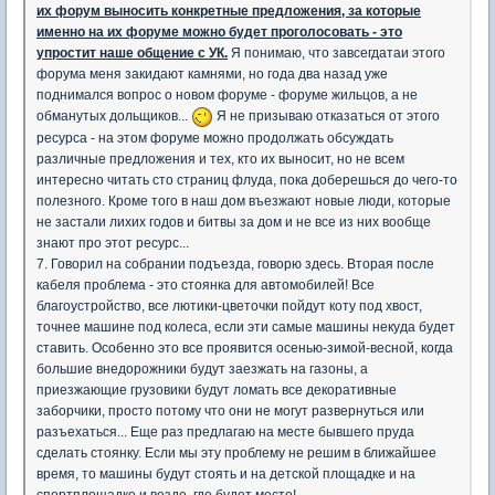
их форум выносить конкретные предложения, за которые
именно на их форуме можно будет проголосовать - это
упростит наше общение с УК.
Я понимаю, что завсегдатаи этого
форума меня закидают камнями, но года два назад уже
поднимался вопрос о новом форуме - форуме жильцов, а не
обманутых дольщиков...
Я не призываю отказаться от этого
ресурса - на этом форуме можно продолжать обсуждать
различные предложения и тех, кто их выносит, но не всем
интересно читать сто страниц флуда, пока доберешься до чего-то
полезного. Кроме того в наш дом въезжают новые люди, которые
не застали лихих годов и битвы за дом и не все из них вообще
знают про этот ресурс...
7. Говорил на собрании подъезда, говорю здесь. Вторая после
кабеля проблема - это стоянка для автомобилей! Все
благоустройство, все лютики-цветочки пойдут коту под хвост,
точнее машине под колеса, если эти самые машины некуда будет
ставить. Особенно это все проявится осенью-зимой-весной, когда
большие внедорожники будут заезжать на газоны, а
приезжающие грузовики будут ломать все декоративные
заборчики, просто потому что они не могут развернуться или
разъехаться... Еще раз предлагаю на месте бывшего пруда
сделать стоянку. Если мы эту проблему не решим в ближайшее
время, то машины будут стоять и на детской площадке и на