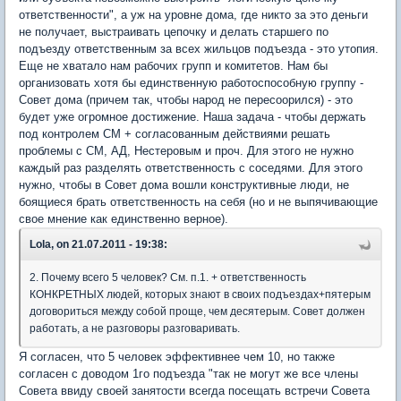
ответственности", а уж на уровне дома, где никто за это деньги
не получает, выстраивать цепочку и делать старшего по
подъезду ответственным за всех жильцов подъезда - это утопия.
Еще не хватало нам рабочих групп и комитетов. Нам бы
организовать хотя бы единственную работоспособную группу -
Совет дома (причем так, чтобы народ не пересоорился) - это
будет уже огромное достижение. Наша задача - чтобы держать
под контролем СМ + согласованным действиями решать
проблемы с СМ, АД, Нестеровым и проч. Для этого не нужно
каждый раз разделять ответственность с соседями. Для этого
нужно, чтобы в Совет дома вошли конструктивные люди, не
боящиеся брать ответственность на себя (но и не выпячивающие
свое мнение как единственно верное).
Lola, on 21.07.2011 - 19:38:
2. Почему всего 5 человек? См. п.1. + ответственность
КОНКРЕТНЫХ людей, которых знают в своих подъездах+пятерым
договориться между собой проще, чем десятерым. Совет должен
работать, а не разговоры разговаривать.
Я согласен, что 5 человек эффективнее чем 10, но также
согласен с доводом 1го подъезда "так не могут же все члены
Совета ввиду своей занятости всегда посещать встречи Совета