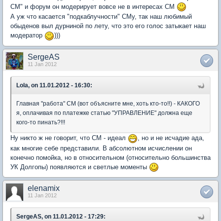
СМ" и форум он модерирует вовсе не в интересах СМ
А уж что касается "подкаблучности" СМу, так наш любимый
обыденов выл дурниной по лету, что это его голос затыкает наш
модератор
)))
SergeAS
11 Jan 2012
Lola, on 11.01.2012 - 16:30:
Главная "работа" СМ (вот объясните мне, хоть кто-то!!) - КАКОГО
я, оплачивая по платежке статью "УПРАВЛЕНИЕ" должна еще
кого-то пинать?!!!
Ну никто ж не говорит, что СМ - идеал
, но и не исчадие ада,
как многие себе представили. В абсолютном исчислении он
конечно помойка, но в относительном (относительно большинства
УК Долгопы) появляются и светлые моменты
elenamix
11 Jan 2012
SergeAS, on 11.01.2012 - 17:29: