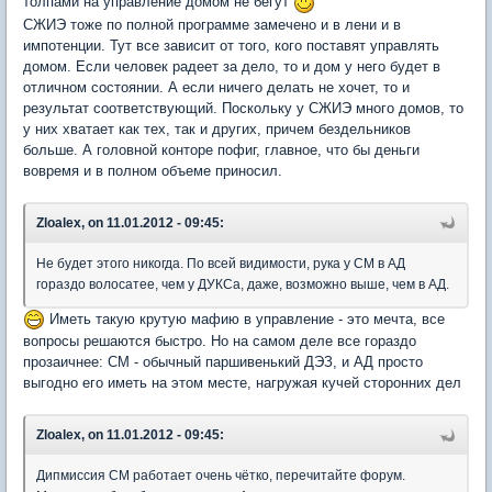
толпами на управление домом не бегут
СЖИЭ тоже по полной программе замечено и в лени и в
импотенции. Тут все зависит от того, кого поставят управлять
домом. Если человек радеет за дело, то и дом у него будет в
отличном состоянии. А если ничего делать не хочет, то и
результат соответствующий. Поскольку у СЖИЭ много домов, то
у них хватает как тех, так и других, причем бездельников
больше. А головной конторе пофиг, главное, что бы деньги
вовремя и в полном объеме приносил.
Zloalex, on 11.01.2012 - 09:45:
Не будет этого никогда. По всей видимости, рука у СМ в АД
гораздо волосатее, чем у ДУКСа, даже, возможно выше, чем в АД.
Иметь такую крутую мафию в управление - это мечта, все
вопросы решаются быстро. Но на самом деле все гораздо
прозаичнее: СМ - обычный паршивенький ДЭЗ, и АД просто
выгодно его иметь на этом месте, нагружая кучей сторонних дел
Zloalex, on 11.01.2012 - 09:45:
Дипмиссия СМ работает очень чётко, перечитайте форум.