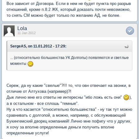
Все зависит от Договора. Если в нем не будет пункта про разрыв
отношений, кроме п.8.2 ЖК, который доказать почти невозможно,
то снять СМ можно будет только по желанию АД, не более.
Lola
11 Jan 2012
SergeAS, on 11.01.2012 - 17:29:
... (относительно большинства УК Долгопы) появляются и светлые
моменты
Сереж, да ну какие "свелые"?!!! то, что овн отвечает на звонки, в
отличие от Алтухова (например)?!
Дык лично мне его ответы не интересны "ибо ложь есть они"
),
а в остальном - все сплошь "темные".
Ну а что касается "относительно большинства" - ну так тут можно
сравнивать с долгопой, а можно, например, с обслуживающей
Букингемский дворец компанией! Лично мне пофигу что у других,
я хочу за вполне определенные деньги получить вполне
определенные услуги!