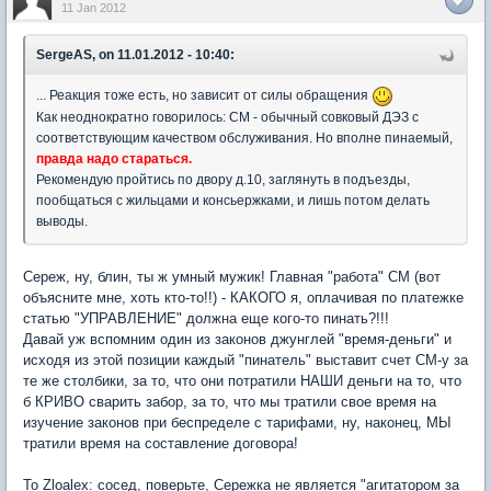
11 Jan 2012
SergeAS, on 11.01.2012 - 10:40:
... Реакция тоже есть, но зависит от силы обращения
Как неоднократно говорилось: СМ - обычный совковый ДЭЗ с
соответствующим качеством обслуживания. Но вполне пинаемый,
правда надо стараться.
Рекомендую пройтись по двору д.10, заглянуть в подъезды,
пообщаться с жильцами и консьержками, и лишь потом делать
выводы.
Сереж, ну, блин, ты ж умный мужик! Главная "работа" СМ (вот
объясните мне, хоть кто-то!!) - КАКОГО я, оплачивая по платежке
статью "УПРАВЛЕНИЕ" должна еще кого-то пинать?!!!
Давай уж вспомним один из законов джунглей "время-деньги" и
исходя из этой позиции каждый "пинатель" выставит счет СМ-у за
те же столбики, за то, что они потратили НАШИ деньги на то, что
б КРИВО сварить забор, за то, что мы тратили свое время на
изучение законов при беспределе с тарифами, ну, наконец, МЫ
тратили время на составление договора!
To Zloalex: сосед, поверьте, Сережка не является "агитатором за