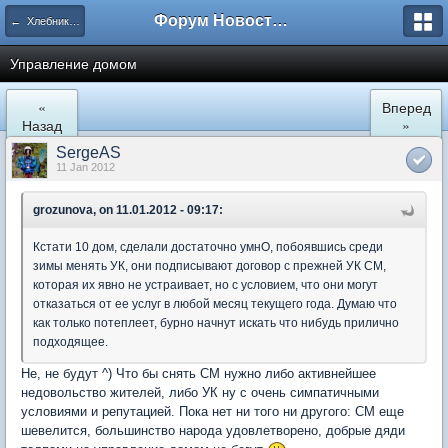
Форум Новостройки
← Хлебниково
Управление домом
«
Вперед
Назад
»
SergeAS
11 Jan 2012
grozunova, on 11.01.2012 - 09:17:
Кстати 10 дом, сделали достаточно умнО, побоявшись среди
зимы менять УК, они подписывают договор с прежней УК СМ,
которая их явно не устраивает, но с условием, что они могут
отказаться от ее услуг в любой месяц текущего года. Думаю что
как только потеплеет, бурно начнут искать что нибудь прилично
подходящее.
Не, не будут ^) Что бы снять СМ нужно либо активнейшее
недовольство жителей, либо УК ну с очень симпатичными
условиями и репутацией. Пока нет ни того ни другого: СМ еще
шевелится, большинство народа удовлетворено, добрые дяди