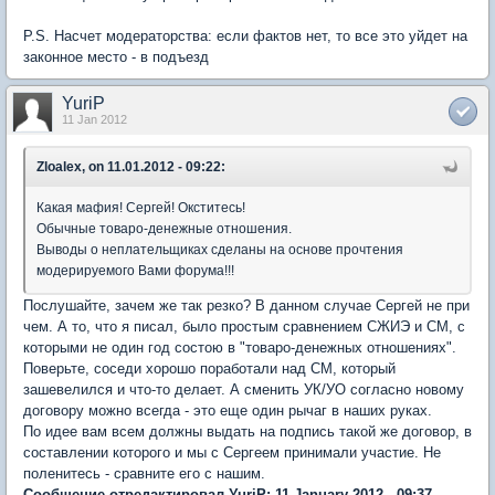
P.S. Насчет модераторства: если фактов нет, то все это уйдет на
законное место - в подъезд
YuriP
11 Jan 2012
Zloalex, on 11.01.2012 - 09:22:
Какая мафия! Сергей! Окститесь!
Обычные товаро-денежные отношения.
Выводы о неплательщиках сделаны на основе прочтения
модерируемого Вами форума!!!
Послушайте, зачем же так резко? В данном случае Сергей не при
чем. А то, что я писал, было простым сравнением СЖИЭ и СМ, с
которыми не один год состою в "товаро-денежных отношениях".
Поверьте, соседи хорошо поработали над СМ, который
зашевелился и что-то делает. А сменить УК/УО согласно новому
договору можно всегда - это еще один рычаг в наших руках.
По идее вам всем должны выдать на подпись такой же договор, в
составлении которого и мы с Сергеем принимали участие. Не
поленитесь - сравните его с нашим.
Сообщение отредактировал YuriP: 11 January 2012 - 09:37