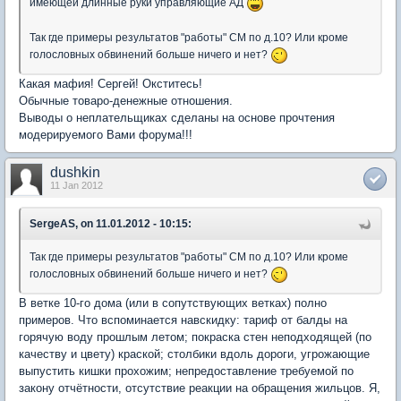
имеющей длинные руки управляющие АД
Так где примеры результатов "работы" СМ по д.10? Или кроме
голословных обвинений больше ничего и нет?
Какая мафия! Сергей! Окститесь!
Обычные товаро-денежные отношения.
Выводы о неплательщиках сделаны на основе прочтения
модерируемого Вами форума!!!
dushkin
11 Jan 2012
SergeAS, on 11.01.2012 - 10:15:
Так где примеры результатов "работы" СМ по д.10? Или кроме
голословных обвинений больше ничего и нет?
В ветке 10-го дома (или в сопутствующих ветках) полно
примеров. Что вспоминается навскидку: тариф от балды на
горячую воду прошлым летом; покраска стен неподходящей (по
качеству и цвету) краской; столбики вдоль дороги, угрожающие
выпустить кишки прохожим; непредоставление требуемой по
закону отчётности, отсутствие реакции на обращения жильцов. Я,