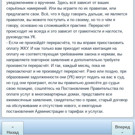
уведомлением о вручении. Здесь всё зависит от ваших
серьёзных намерений. Или вы играете по их правилам, или
предлагаете свои. Всё, что я буду говорить дальше, не является
правилом, вы можете поступить и по своему, но то о чём я
говору, основано на сложившейся практике. Перерасчёт
происходит не всегда и это зависит от грамотности и наглости,
руководства УК.
- Если не произойдёт перерасчёта, то вы вправе приостановить
оплату ЖКУ. И как только вам приходит новая квитанция на
оплату не соответствующая требованиям закона и нормам, вы
направляете повторное заявление и дополнительно требуете
произвести перерасчёт. И так, каждый месяц, пока не
перезаключат и не произведут перерасчет. Рано или поздно, при
образовании задолженности они (УК) могут подать на вас в суд,
но суд они проиграют, если вы правильно донесёте до судьи
свою позицию, сошлётесь на Постановление Правительства по
оплате услуг в многоквартирных домах, представите все
ежемесячные заявления, свидетельство о праве, старый договор
на обслуживание и отсутствие нового, и ежегодные
постановления Администрации о тарифах и услугах.
«
Вперед
Назад
»