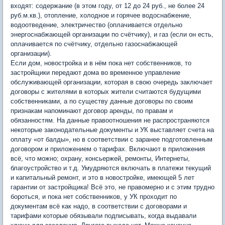
входят: содержание (в этом году, от 12 до 24 руб., не более 24
руб.м.кв.), отопление, холодное и горячее водоснабжение,
водоотведение, электричество (оплачивается отдельно
энергоснабжающей организации по счётчику), и газ (если он есть,
оплачивается по счётчику, отдельно газоснабжающей
организации).
Если дом, новостройка и в нём пока нет собственников, то
застройщики передают дома во временное управление
обслуживающей организации, которая в свою очередь заключает
договоры с жителями в которых жители считаются будущими
собственниками, а по существу данные договоры по своим
признакам напоминают договор аренды, по правам и
обязанностям. На данные правоотношения не распространяются
некоторые законодательные документы и УК выставляет счета на
оплату «от балды», но в соответствии с заранее подготовленным
договором и приложением о тарифах. Включают в приложения
всё, что можно; охрану, консьержей, ремонты, Интернеты,
благоустройство и т.д. Умудряются включать в платежи текущий
и капитальный ремонт, и это в новостройке, имеющей 5 лет
гарантии от застройщика! Всё это, не правомерно и с этим трудно
бороться, и пока нет собственников, у УК проходит по
документам всё как надо, в соответствии с договорами и
тарифами которые обязывали подписывать, когда выдавали