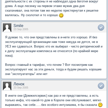
деятельности с их стороны я не наблюдал,одна беготня вокруг
дома. А еще лесенку на первом этаже мужик два дня
скалачивал, она потом там же неделю пристернутая к решетке
валялась. Ну сколотил и то хорошо
Smile
23 Sep 2005
Я думаю то, что они представлены в и-нете это хорошо. И без
эксплуатирующей организации нам тоже никуда не дется, не в
УЕЗ же сдаваться. Вопрос кто их выбирал - чисто риторический и
к делу эксплуатации комплекса не относится (по крайней мере
пока).
Вопрос главный в тарифах, что почем ? Вот посмотрим как
эксплуатируют нас за эти деньги, тогда и будем решать хорошие
они "эксплуататоры" или нет
Ленок
23 Sep 2005
В инете они (Домжилсервис) как раз и не представлены, а есть
только инфа, что какой-то дом в Короле они обслуживают, мягко
выражаясь, так себе......без особого интузиазма, я бы сказала