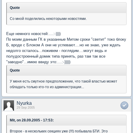
Quote
Со мной поделились некоторыми новостями.
Еще немного новостей:....:-))))
По моим данным ГК в указанные Митом сроки "светит" токо блоку
Б, вроде с Блоком А они не успевают....но не знаю, уже ждать
недолго осталось...поживем - поглядим....могут ведь и
полудостроенный домик типа принять, раз там так все
"заводно"...имею ввиду это:....:-)))))
Quote
У меня есть смутное предположение, что такой властью может
обладать только кто-то из администрации...
Nyurka
29 Sep 2005
Mit, on 28.09.2005 - 17:53:
Второе - в нескольких секциях уже (!!!) побывала БТИ. Это