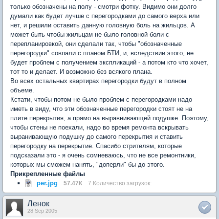
только обозначены на полу - смотри фотку. Видимо они долго
думали как будет лучше с перегородками до самого верха или
нет, и решили оставить данную головную боль на жильцов. А
может быть чтобы жильцам не было головной боли с
перепланировкой, они сделали так, чтобы "обозначенные
перегородки" совпали с планом БТИ, и, вследствии этого, не
будет проблем с получением экспликаций - а потом кто что хочет,
тот то и делает. И возможно без всякого плана.
Во всех остальных квартирах перегородки будут в полном
объеме.
Кстати, чтобы потом не было проблем с перегородками надо
иметь в виду, что эти обозначенные перегородки стоят не на
плите перекрытия, а прямо на выравнивающей подушке. Поэтому,
чтобы стены не поехали, надо во время ремонта вскрывать
выранивающую подушку до самого перекрытия и ставить
перегородку на перекрытие. Спасибо стрителям, которые
подсказали это - я очень сомневаюсь, что не все ремонтники,
которых мы сможем нанять, "доперли" бы до этого.
Прикрепленные файлы
per.jpg
57.47К
7 Количество загрузок:
Ленок
28 Sep 2005