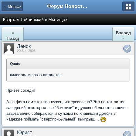
Форум Новостройки
← Мытищи
Квартал Тайнинский в Мытищах
«
Вперед
Назад
»
Ленок
20 Sep 2005
Quote
видео зал игровых автоматов
Привет соседи!
А на фига нам этот зал нужен, интерессссно? Это не тот ли тип
заведений, в которых все "бомжики" и душевнобольные на почве
азарта вечно собираются и сутками по клавишам долбят в
надежде поймать "сверхприбыльный" выигрыш....
Юрист