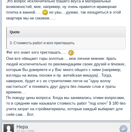
Это вопрос исключительно Вашего вкуса и материальных
возможностей, мне, например, ну очень нравится мраморная
плитка в ванной.....
но увы....думаю, так изощряться в этой
квартире мы не сможем......
Quote
3. Стоимость работ и кого приглашать.
Фиг его знает кого приглашать.....
Они все обещают горы золотые.....мое личное мнение: брать
людей исключительно по рекомендациям своих друзей и близких,
которым Вы доверяете и у Вас много общего с ними (например,
взгляды на жизнь похожи и пр. житейская мишура)...Тогда,
наверное, будет и с их строителями легче на "одну волну
настоиться" и понимать друг друга без лишних слов и траты
времени....
По поводу цены вопроса: Когда мы занимались этими вопросами,
то в среднем нам называли стоимость работ "под ключ" $ 180 без
учета затрат на стройматериалы, которые каждый выбирает для
себя сам....Вот.
Нера
02 Oct 2005