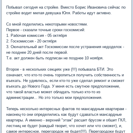
Побывал сегодня на стройке. Вместо Борис Ивановича сейчас по
стройке водит милая девушка Юля. Работы идут активно.
Со мной поделились некоторыми новостями.
Первое - сказали точные сроки госкомисий:
1. Рабочая комиссия - 05 октября
2. Госкомиссия - 20 октября
3. Окнчательный акт Госкомиссии после устранения недоделок -
не позднее 20 дней после первой.
Т.е. акт должен быть подписан не позднее 10 ноября.
Второе - в нескольких секциях уже (!!!) побывала БТИ. Это
означает, что кто-то очень торопиться получить собственность и
въехать. Не удивлюсь, если кто-то уже сделал ремонт и сможет
въехать до Нового Года. У меня есть смутное предположение,
что такой властью может обладать только кто-то из
администрации... Но это только мои предположения.
Теперь несколько интересных фактов по мансардным квартирам -
наконец-то они определились как будут сдаваться мансардные
квартиры. А именно - верхний "этаж" расшит брусом и обшит ГКЛ,
лестниц не будет (каждый творит, что хочет или что сможет), и,
самое интересное, перегородок не будет(!!!). Перегородоки будут