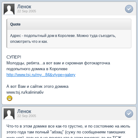
Ленок
22 Sep 2005
Quote
Адрес - подопытный дом в Королеве. Можно туда съездить,
опсмотреть что и как.
СУПЕР!
Молодцы, ребята...а вот вам и скромная фотокарточка
подопытного домика в Королеве
http://www.tsj.ru/my...84&vtype=galery
А вот Вам и сайтик этого домика
www.tsj.ru/kalinina6v
Ленок
22 Sep 2005
Что-то в этом домике все как-то грустно, и по состоянию на июль
этого года там полный "абзац" (сужу по сообщениям тамошних
жильцов), только я не поняла кто в этом виноват: то ли ТСЖ,