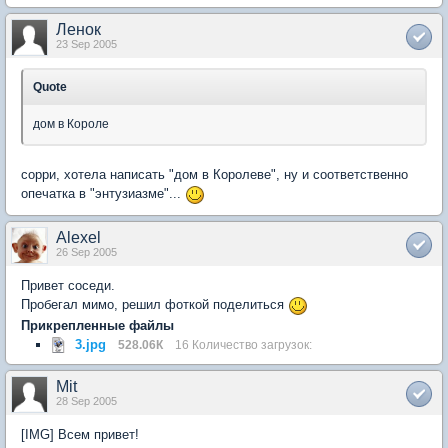
Ленок
23 Sep 2005
Quote
дом в Короле
сорри, хотела написать "дом в Королеве", ну и соответственно
опечатка в "энтузиазме"...
Alexel
26 Sep 2005
Привет соседи.
Пробегал мимо, решил фоткой поделиться
Прикрепленные файлы
3.jpg
528.06К
16 Количество загрузок:
Mit
28 Sep 2005
[IMG] Всем привет!