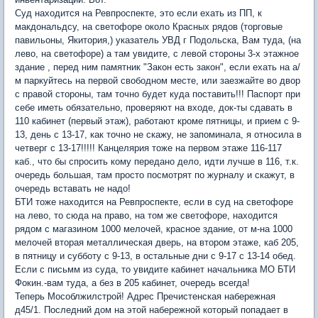
Суд находится на Ревпроспекте, это если ехать из ПП, к
макдональдсу, на светофоре около Красных рядов (торговые
павильоны, Якитория,) указатель УВД г Подольска, Вам туда, (на
лево, на светофоре) а там увидите, с левой стороны 3-х этажное
здание , перед ним памятник "Закон есть закон", если ехать на а/
м паркуйтесь на первой свободном месте, или заезжайте во двор
с правой стороны, там точно будет куда поставить!!! Паспорт при
себе иметь обязательно, проверяют на входе, док-ты сдавать в
110 кабинет (первый этаж), работают кроме пятницы, и прием с 9-
13, день с 13-17, как точно не скажу, не запоминала, я относила в
четверг с 13-17!!!!! Канцелярия тоже на первом этаже 116-117
каб., что бы спросить кому передано дело, идти лучше в 116, т.к.
очередь большая, там просто посмотрят по журналу и скажут, в
очередь вставать не надо!
БТИ тоже находится на Ревпроспекте, если в суд на светофоре
на лево, то сюда на право, на том же светофоре, находится
рядом с магазином 1000 мелочей, красное здание, от м-на 1000
мелочей вторая металлическая дверь, на втором этаже, каб 205,
в пятницу и субботу с 9-13, в остальные дни с 9-17 с 13-14 обед.
Если с письмм из суда, то увидите кабинет начальника МО БТИ
Фокин.-вам туда, а без в 205 кабинет, очередь всегда!
Теперь Мособлжилстрой! Адрес Пречистенская набережная
д45/1. Последний дом на этой набережной который попадает в