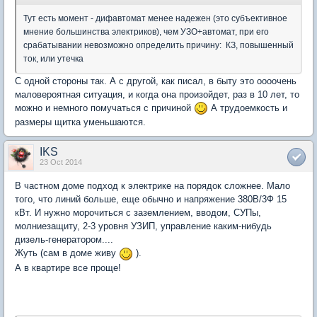
Тут есть момент - дифавтомат менее надежен (это субъективное
мнение большинства электриков), чем УЗО+автомат, при его
срабатывании невозможно определить причину: КЗ, повышенный
ток, или утечка
С одной стороны так. А с другой, как писал, в быту это оооочень
маловероятная ситуация, и когда она произойдет, раз в 10 лет, то
можно и немного помучаться с причиной
А трудоемкость и
размеры щитка уменьшаются.
IKS
23 Oct 2014
В частном доме подход к электрике на порядок сложнее. Мало
того, что линий больше, еще обычно и напряжение 380В/3Ф 15
кВт. И нужно морочиться с заземлением, вводом, СУПы,
молниезащиту, 2-3 уровня УЗИП, управление каким-нибудь
дизель-генератором....
Жуть (сам в доме живу
).
А в квартире все проще!