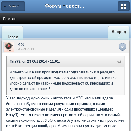
Форум Новостройки
← Ремонт и обустройство
Ремонт
«
Вперед
Назад
»
IKS
23 Oct 2014
Tais79, on 23 Oct 2014 - 11:01:
Я за-чтобы и наши производители подтягивались.и я рада,что
для строителей проходят мастер классы,но печалит,что многие
упорно делают по старинке,не подозревают об инновациях и
даже не желают расти!!!
У вас подход однобокий - автоматов и УЗО напихали вдвое
больше требуемого всеми разумными нормами, а сами
электроустановочные изделия - одни простейших (Шнайдер
Easy9). Нет, я ничего не имею против этой серии, но это самый-
самый эконом-класс. УЗО класса А у вас не стоят - их просто нет
в этой коллекции шнайдера. А именно они нужны для многих