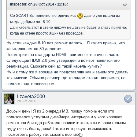
Inspector, on 28 Oct 2014 - 11:16:
Со SCART Вы, конечно, погорячились
Давно уже вышли из
моды, добрые лет 8-10
Да и кабель этот в стене никому мешать не будет, а глазу приятно,
когда на стене просто ящик без проводов.
Ну если каждые 8-10 лет ремонт делать... Я как-то привык, что
капиталка лет на 30 делается.
Посмотрите на стандарты HDMI - они меняются очень часто.
Следующий HDMI 2.0 уже утвержден и вот-вот появятся его
реализации. Сможете сейчас такой кабель купить?
Ну и к тому же я вообще не представляю как и зачем это делать
технически. Обычно ресивер где-то рядом ставят, например, на
полочке под телевизором.
lizaveta2000
28 Oct 2014
Добрый день! Я из 2 очереди МВ, прошу помочь если кто
пользовался услугами дизайнера интерьера и у кого хорошая
ремонтная бригада работала напишите контакты и ваши отзывы.
Буду очень благодарна! Так же интересует возможность
посмотреть работу так сказать воочию)))