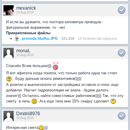
mexanick
10 Aug 2015
И если вы думаете, что полтора километра проводов -
фигуральное выражение, то - нет
Прикрепленные файлы
provoda ktulhu.JPG
321.41К
18 Количество загрузок:
monaL
10 Aug 2015
Спасибо Всем большое)))
Я вот афигела когда поняла, что только работа одна так стоит
. Буду дальше искать ремонтников)))))
А розетки и выключатели от застройщика оставлю и плюс еще
добавлю. Насчет гидроизоляции не знала - будем делать
значит))) Осталось найти совестливых работников))))) Так, что эту
смету в печь
.Ага еще типа мне 15% скидку сделают
.
Dmitrii8976
10 Aug 2015
Интересная смета
)))