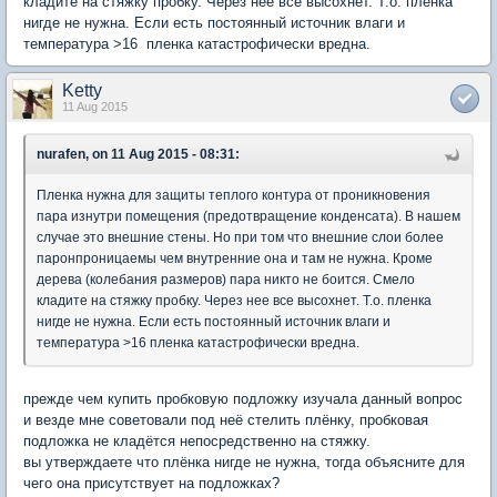
кладите на стяжку пробку. Через нее все высохнет. Т.о. пленка
нигде не нужна. Если есть постоянный источник влаги и
температура >16 пленка катастрофически вредна.
Ketty
11 Aug 2015
nurafen, on 11 Aug 2015 - 08:31:
Пленка нужна для защиты теплого контура от проникновения
пара изнутри помещения (предотвращение конденсата). В нашем
случае это внешние стены. Но при том что внешние слои более
паронпроницаемы чем внутренние она и там не нужна. Кроме
дерева (колебания размеров) пара никто не боится. Смело
кладите на стяжку пробку. Через нее все высохнет. Т.о. пленка
нигде не нужна. Если есть постоянный источник влаги и
температура >16 пленка катастрофически вредна.
прежде чем купить пробковую подложку изучала данный вопрос
и везде мне советовали под неё стелить плёнку, пробковая
подложка не кладётся непосредственно на стяжку.
вы утверждаете что плёнка нигде не нужна, тогда объясните для
чего она присутствует на подложках?