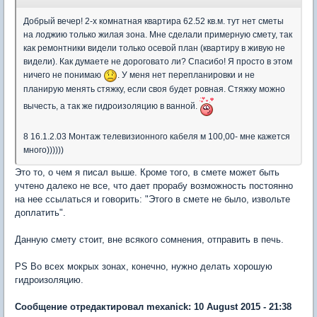
Добрый вечер! 2-х комнатная квартира 62.52 кв.м. тут нет сметы
на лоджию только жилая зона. Мне сделали примерную смету, так
как ремонтники видели только осевой план (квартиру в живую не
видели). Как думаете не дороговато ли? Спасибо! Я просто в этом
ничего не понимаю
. У меня нет перепланировки и не
планирую менять стяжку, если своя будет ровная. Стяжку можно
вычесть, а так же гидроизоляцию в ванной.
8 16.1.2.03 Монтаж телевизионного кабеля м 100,00- мне кажется
много))))))
Это то, о чем я писал выше. Кроме того, в смете может быть
учтено далеко не все, что дает прорабу возможность постоянно
на нее ссылаться и говорить: "Этого в смете не было, извольте
доплатить".
Данную смету стоит, вне всякого сомнения, отправить в печь.
PS Во всех мокрых зонах, конечно, нужно делать хорошую
гидроизоляцию.
Сообщение отредактировал mexanick: 10 August 2015 - 21:38