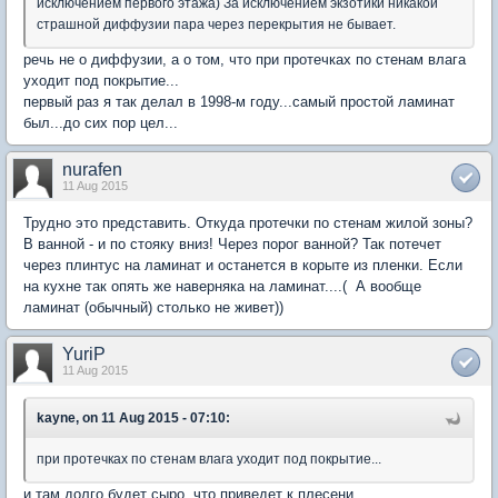
исключением первого этажа) За исключением экзотики никакой
страшной диффузии пара через перекрытия не бывает.
речь не о диффузии, а о том, что при протечках по стенам влага
уходит под покрытие...
первый раз я так делал в 1998-м году...самый простой ламинат
был...до сих пор цел...
nurafen
11 Aug 2015
Трудно это представить. Откуда протечки по стенам жилой зоны?
В ванной - и по стояку вниз! Через порог ванной? Так потечет
через плинтус на ламинат и останется в корыте из пленки. Если
на кухне так опять же наверняка на ламинат....( А вообще
ламинат (обычный) столько не живет))
YuriP
11 Aug 2015
kayne, on 11 Aug 2015 - 07:10:
при протечках по стенам влага уходит под покрытие...
и там долго будет сыро, что приведет к плесени