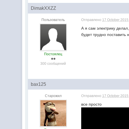
DimakXXZZ
Пользователь
Отправлено
17 October 2015 
А я сам электрику делал
будет трудно поставить 
Постоялец
300 сообщений
bax125
Старожил
Отправлено
17 October 2015 
все просто