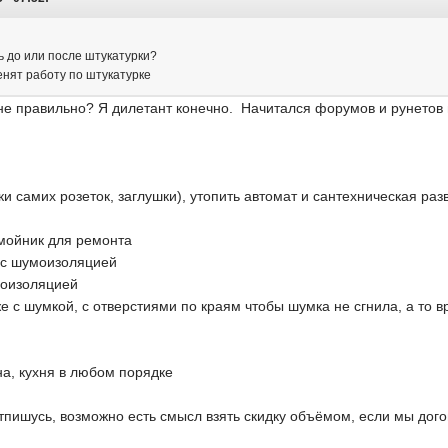
ь до или после штукатурки?
енят работу по штукатурке
к не правильно? Я дилетант конечно. Начитался форумов и рунетов
ки самих розеток, заглушки), утопить автомат и сантехническая раз
омойник для ремонта
о с шумоизоляцией
моизоляцией
же с шумкой, с отверстиями по краям чтобы шумка не сгнила, а то в
нна, кухня в любом порядке
тпишусь, возможно есть смысл взять скидку объёмом, если мы дог