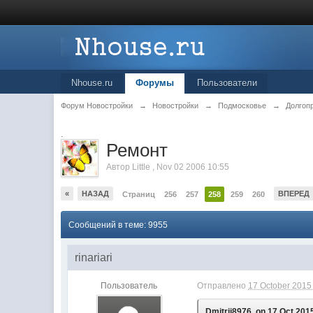
Nhouse.ru
Форумы
Пользователи
Форум Новостройки
→
Новостройки
→
Подмосковье
→
Долгоп
.
Ремонт
Автор
Little
,
Nov 02 2006 10:55
«
НАЗАД
ВПЕРЕД
Страниц
256
257
258
259
260
Сообщений в теме: 9955
rinariari
Пользователь
Отправлено
17 October 2015 
Dmitrii8976, on 17 Oct 2015