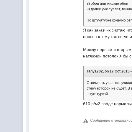
8) обои или жидкие обои
9) далее уже туалет, ванн
По штукатурке конечно от
Я как заказчик считаю чт
после т.к. ему так легч
Между первым и вторым 
натяжной потолок я бы с
Tanya702, on 17 Oct 2015 -
Стоимость у нас получилас
стену которой не будет. В
штукатуркой.
610 р/м2 вроде нормаль
Сообщение отредактирова