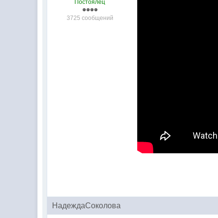
Постоялец
3725 сообщений
НадеждаСоколова