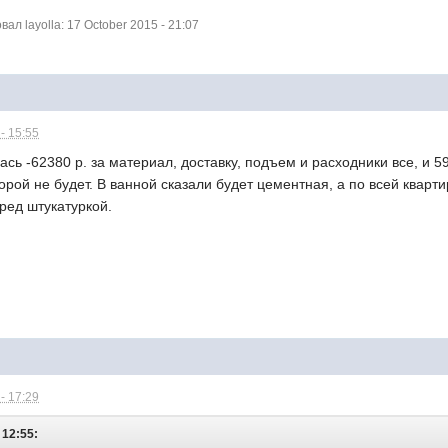
л layolla: 17 October 2015 - 21:07
- 15:55
сь -62380 р. за материал, доставку, подъем и расходники все, и 59
орой не будет. В ванной сказали будет цементная, а по всей кварти
еред штукатуркой.
- 17:29
 12:55: