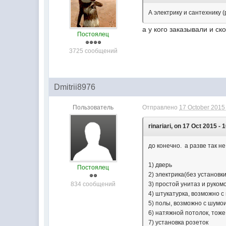
А электрику и сантехнику 
а у кого заказывали и ск
Постоялец
3725 сообщений
Dmitrii8976
Пользователь
Отправлено
17 October 2015 
rinariari, on 17 Oct 2015 - 
до конечно. а разве так 
1) дверь
Постоялец
2) электрика(без установк
834 сообщений
3) простой унитаз и руком
4) штукатурка, возможно 
5) полы, возможно с шумо
6) натяжной потолок, тоже
7) установка розеток