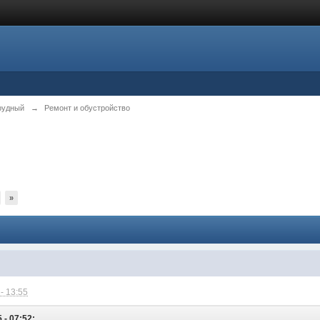
рудный
→
Ремонт и обустройство
»
- 13:55
 - 07:52: