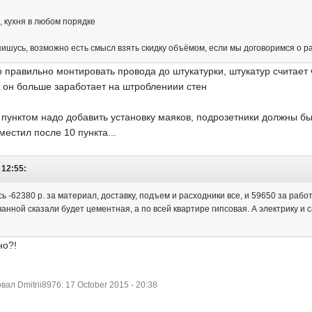
а, кухня в любом порядке
пишусь, возможно есть смысл взять скидку объёмом, если мы договоримся о р
о правильно монтировать провода до штукатурки, штукатур считает чт
е и он больше заработает на штроблениии стен
пунктом надо добавить установку маяков, подрозетники должны быт
местил после 10 пункта...
 12:55:
ь -62380 р. за материал, доставку, подъем и расходники все, и 59650 за рабо
 ванной сказали будет цементная, а по всей квартире гипсовая. А электрику и 
но?!
л Dmitrii8976: 17 October 2015 - 20:38