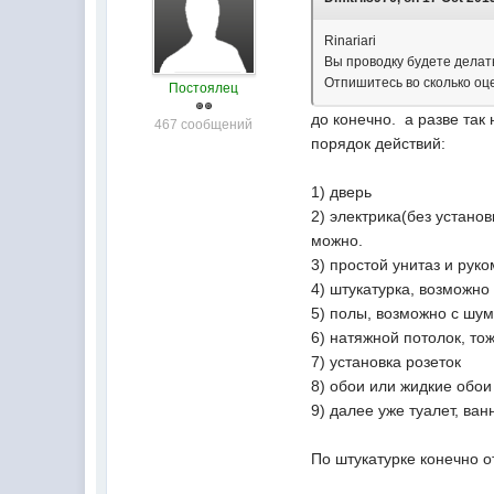
Rinariari
Вы проводку будете делат
Отпишитесь во сколько оц
Постоялец
до конечно. а разве та
467 сообщений
порядок действий:
1) дверь
2) электрика(без установ
можно.
3) простой унитаз и рук
4) штукатурка, возможн
5) полы, возможно с шу
6) натяжной потолок, то
7) установка розеток
8) обои или жидкие обои
9) далее уже туалет, ва
По штукатурке конечно о