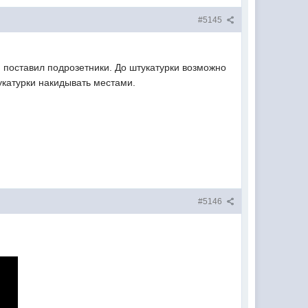
#5145
я поставил подрозетники. До штукатурки возможно
укатурки накидывать местами.
#5146