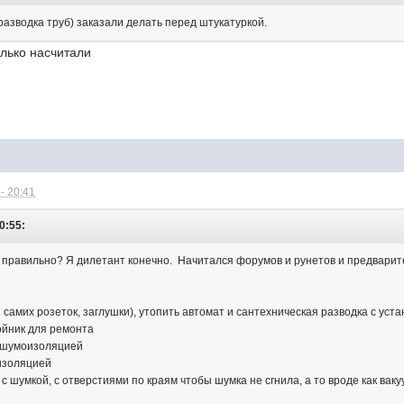
(разводка труб) заказали делать перед штукатуркой.
олько насчитали
- 20:41
10:55:
не правильно? Я дилетант конечно. Начитался форумов и рунетов и предвари
и самих розеток, заглушки), утопить автомат и сантехническая разводка с уст
ойник для ремонта
с шумоизоляцией
изоляцией
 с шумкой, с отверстиями по краям чтобы шумка не сгнила, а то вроде как ваку