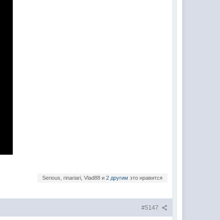
Serious, rinariari, Vlad88 и
2 другим
это нравится
#5147