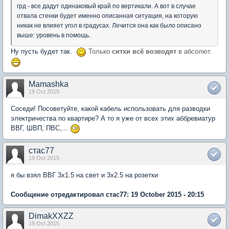
грд - все дадут одинаковый край по вертикали. А вот в случае
отвала стенки будет именно описанная ситуация, на которую
никак не влияет угол в градусах. Лечится она как было описано
выше: уровень в помощь.
Ну пусть будет так.
Только
ситхи всё возводят
в абсолют.
Mamashka
19 Oct 2015
Соседи! Посоветуйте, какой кабель использовать для разводки
электричества по квартире? А то я уже от всех этих аббревиатур
ВВГ, ШВП, ПВС,...
стас77
19 Oct 2015
я бы взял ВВГ 3х1.5 на свет и 3х2.5 на розетки
Сообщение отредактировал стас77: 19 October 2015 - 20:15
DimakXXZZ
19 Oct 2015