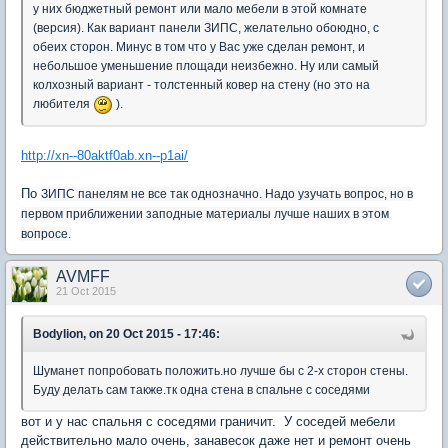
у них бюджетный ремонт или мало мебели в этой комнате
(версия). Как вариант панели ЗИПС, желательно обоюдно, с
обеих сторон. Минус в том что у Вас уже сделан ремонт, и
небольшое уменьшение площади неизбежно. Ну или самый
колхозный вариант - толстенный ковер на стену (но это на
любителя
).
http://xn--80aktf0ab.xn--p1ai/
По
ЗИПС панелям не все так однозначно. Надо узучать вопрос, но в
первом приближении заподные материалы лучше наших в этом
вопросе.
AVMFF
21 Oct 2015
Bodylion, on 20 Oct 2015 - 17:46:
Шуманет попробовать положить.но лучше бы с 2-х сторон стены.
Буду делать сам также.тк одна стена в спальне с соседями
вот и у нас спальня с соседями граничит. У соседей мебели
действительно мало очень, занавесок даже нет и ремонт очень