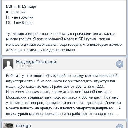
ВВГ пНГ LS надо
п - плоский
НГ - не горючий
LS - Low Smoke
Тут можно заморочиться и почитать о производителях, так как
многие грешат. Я вот небольшой моток в OBI купил - так он
меньшего диаметра оказался, еще говорят, что некоторые железо
добавляют в медь, чтоб дешевле было.
НадеждаСоколова
19 Oct 2015
Ребята, тут так много обсуждений по поводу механизированной
штукатурки стен. А из вас никто не учитывал,что штукатурная
машина(большая их часть) работает от 380, а не от 220.
И по собственному опыту скажу,что на лестничной клетке в
Московских водниках вам подключиться к 380 не даст. Поэтому
уточните этот вопрос, прежде чем заключать договора. Иначе вы
можете попасть на аренду бензинового генератора,например.....А
штукатурная машина нормально и не работает от генератора.....
maxtgn