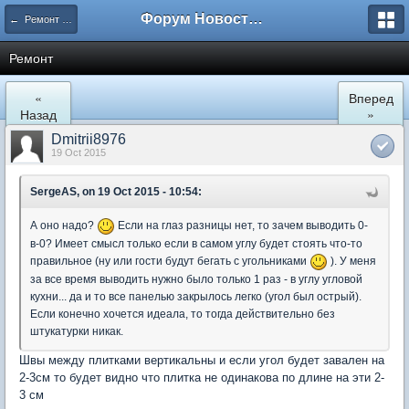
Форум Новостройки
← Ремонт и обустройство
Ремонт
«
Вперед
Назад
»
Dmitrii8976
19 Oct 2015
SergeAS, on 19 Oct 2015 - 10:54:
А оно надо?
Если на глаз разницы нет, то зачем выводить 0-
в-0? Имеет смысл только если в самом углу будет стоять что-то
правильное (ну или гости будут бегать с угольниками
). У меня
за все время выводить нужно было только 1 раз - в углу угловой
кухни... да и то все панелью закрылось легко (угол был острый).
Если конечно хочется идеала, то тогда действительно без
штукатурки никак.
Швы между плитками вертикальны и если угол будет завален на
2-3см то будет видно что плитка не одинакова по длине на эти 2-
3 см