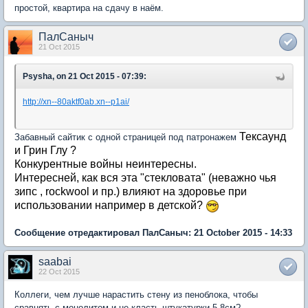
простой, квартира на сдачу в наём.
ПалСаныч
21 Oct 2015
Psysha, on 21 Oct 2015 - 07:39:
http://xn--80aktf0ab.xn--p1ai/
Тексаунд
Забавный сайтик с одной страницей под патронажем
и Грин Глу ?
Конкурентные войны неинтересны.
Интересней, как вся эта "стекловата" (неважно чья
зипс , rockwool и пр.) влияют на здоровье при
использовании например в детской?
Сообщение отредактировал ПалСаныч: 21 October 2015 - 14:33
saabai
22 Oct 2015
Коллеги, чем лучше нарастить стену из пеноблока, чтобы
сравнять с монолитом и не класть штукатурки 5-8см?