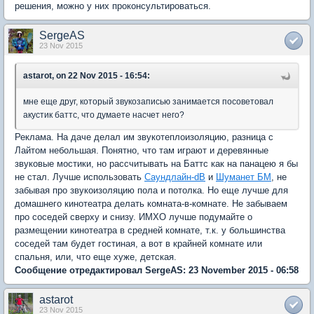
решения, можно у них проконсультироваться.
SergeAS
23 Nov 2015
astarot, on 22 Nov 2015 - 16:54:
мне еще друг, который звукозаписью занимается посоветовал
акустик баттс, что думаете насчет него?
Реклама. На даче делал им звукотеплоизоляцию, разница с
Лайтом небольшая. Понятно, что там играют и деревянные
звуковые мостики, но рассчитывать на Баттс как на панацею я бы
не стал. Лучше использовать
Саундлайн-dB
и
Шуманет БМ
, не
забывая про звукоизоляцию пола и потолка. Но еще лучше для
домашнего кинотеатра делать комната-в-комнате. Не забываем
про соседей сверху и снизу. ИМХО лучше подумайте о
размещении кинотеатра в средней комнате, т.к. у большинства
соседей там будет гостиная, а вот в крайней комнате или
спальня, или, что еще хуже, детская.
Сообщение отредактировал SergeAS: 23 November 2015 - 06:58
astarot
23 Nov 2015