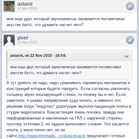
astarot
22 Nov 2015
мне еще друг, который звукозаписью занимается посоветовал
акустик баттс, что думаете насчет него?
piver
22 Nov 2015
astarot, on 22 Nov 2015 - 16:54:
мне еще друг, который звукозаписью занимается посоветовал
акустик баттс, что думаете насчет него?
А тут думать не надо, надо сравнивать параметры материалов и
конструкций которые будете городить. Если согласны увеличить
толщину звуко изолирующей стенки, то почему бы и нет. Если
заметили, я указал направление куда копать, а навеяло это
решение когда "пощупал" дорогущие звукопоглащающие плиты в
студии видеозаписи. Консистенция очень похожа, правда они
перфорированные и наклеенные на ГКЛ с наружной стороны,
поэтому эстетики 0, но задачи выполняют схожие. Что касается
опыта, у меня лично нет, но на
сайте
http://www.etnotrade...zvukoizolyacii/
предлагают готовые