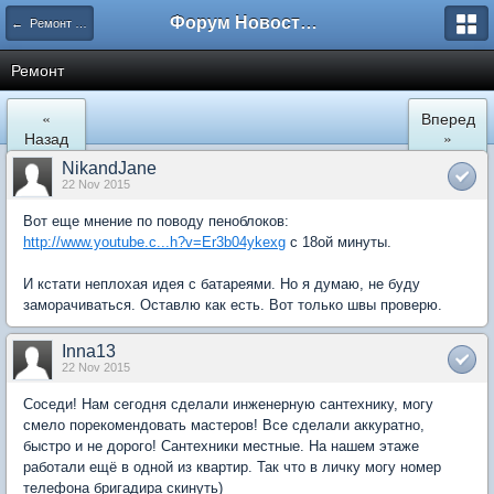
Форум Новостройки
← Ремонт и обустройство
Ремонт
«
Вперед
Назад
»
NikandJane
22 Nov 2015
Вот еще мнение по поводу пеноблоков:
http://www.youtube.c...h?v=Er3b04ykexg
с 18ой минуты.
И кстати неплохая идея с батареями. Но я думаю, не буду
заморачиваться. Оставлю как есть. Вот только швы проверю.
Inna13
22 Nov 2015
Соседи! Нам сегодня сделали инженерную сантехнику, могу
смело порекомендовать мастеров! Все сделали аккуратно,
быстро и не дорого! Сантехники местные. На нашем этаже
работали ещё в одной из квартир. Так что в личку могу номер
телефона бригадира скинуть)