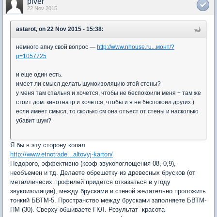
piver
22 Nov 2015
astarot, on 22 Nov 2015 - 15:38:
немного апну свой вопрос —
http://www.nhouse.ru...монт/?
p=1057725
и еще один есть.
имеет ли смысл делать шумоизоляцию этой стены?
у меня там спальня и хочется, чтобы не беспокоили меня + там же
стоит дом. кинотеатр и хочется, чтобы и я не беспокоил других )
если имеет смысл, то сколько см она отъест от стены и насколько
убавит шум?
Я бы в эту сторону копал
http://www.etnotrade...altovyj-karton/
Недорого, эффективно (коэф звукопоглощения 08,-0,9),
необъемен и тд. Делаете обрешетку из древесных брусков (от
металличесих профилей придется отказаться в угоду
звукоизоляции), между брусками и стеной желательно проложить
тонкий БВТМ-5. Пространство между брусками заполняете БВТМ-
ПМ (30). Сверху обшиваете ГКЛ. Результат- красота