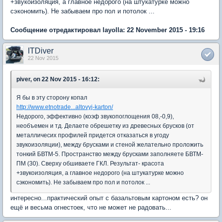
+звукоизоляция, а главное недорого (на штукатурке можно
сэкономить). Не забываем про пол и потолок ...
Сообщение отредактировал layolla: 22 November 2015 - 19:16
ITDiver
22 Nov 2015
piver, on 22 Nov 2015 - 16:12:
Я бы в эту сторону копал
http://www.etnotrade...altovyj-karton/
Недорого, эффективно (коэф звукопоглощения 08,-0,9),
необъемен и тд. Делаете обрешетку из древесных брусков (от
металличесих профилей придется отказаться в угоду
звукоизоляции), между брусками и стеной желательно проложить
тонкий БВТМ-5. Пространство между брусками заполняете БВТМ-
ПМ (30). Сверху обшиваете ГКЛ. Результат- красота
+звукоизоляция, а главное недорого (на штукатурке можно
сэкономить). Не забываем про пол и потолок ...
интересно...практический опыт с базальтовым картоном есть? он
ещё и весьма огнестоек, что не может не радовать...