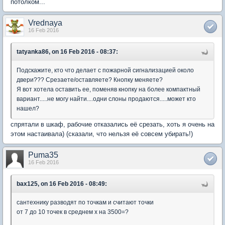
потолком...
Vrednaya
16 Feb 2016
tatyanka86, on 16 Feb 2016 - 08:37:
Подскажите, кто что делает с пожарной сигнализацией около
двери??? Срезаете/оставляете? Кнопку меняете?
Я вот хотела оставить ее, поменяв кнопку на более компактный
вариант.....не могу найти....одни слоны продаются.....может кто
нашел?
спрятали в шкаф, рабочие отказались её срезать, хоть я очень на
этом настаивала) (сказали, что нельзя её совсем убирать!)
Puma35
16 Feb 2016
bax125, on 16 Feb 2016 - 08:49:
сантехнику разводят по точкам и считают точки
от 7 до 10 точек в среднем х на 3500=?