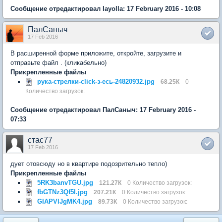
Сообщение отредактировал layolla: 17 February 2016 - 10:08
ПалСаныч
17 Feb 2016
В расширенной форме приложите, откройте, загрузите и
отправьте файл . (кликабельно)
Прикрепленные файлы
рука-стрелки-click-з-есь-24820932.jpg
68.25К
0
Количество загрузок:
Сообщение отредактировал ПалСаныч: 17 February 2016 -
07:33
стас77
17 Feb 2016
дует отовсюду но в квартире подозрительно тепло)
Прикрепленные файлы
5RK3banvTGU.jpg
121.27К
0 Количество загрузок:
fbGTNz3Qf5I.jpg
207.21К
0 Количество загрузок:
GIAPVlJgMK4.jpg
89.73К
0 Количество загрузок: