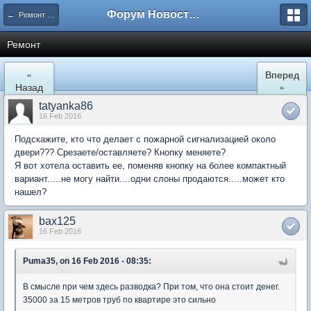
Форум Новостройки
← Ремонт и обустройство
Ремонт
«
Вперед
Назад
»
tatyanka86
16 Feb 2016
Подскажите, кто что делает с пожарной сигнализацией около
двери??? Срезаете/оставляете? Кнопку меняете?
Я вот хотела оставить ее, поменяв кнопку на более компактный
вариант.....не могу найти....одни слоны продаются.....может кто
нашел?
bax125
16 Feb 2016
Puma35, on 16 Feb 2016 - 08:35:
В смысле при чем здесь разводка? При том, что она стоит денег.
35000 за 15 метров труб по квартире это сильно