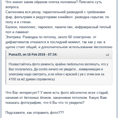
Что значит каким образом плитка положена? Поясните суть
вопроса.
Сантехника вся рехау, параллельной разводкой с гребенками
фар, фильтрами и редукторами хонейвэл. разводка скрытая, по
полу и в стенах.
Балкон, пеноплекс, пароизол, панели пвх, инфракрасный теплый
пол и ламинат.
Элетрика: Разводка по потолку, около 60 электрочек. от
дифавтоматов отказался в последний момент, так как у нас в
щитке стоит общий, и дополнительное использование бесполезно
Puma35, on 16 Feb 2016 - 07:34:
Похвастайтесь фото ремонта, крайне любопытно взглянуть, что у
Вас получилось. Да особо ничего не увидите... коммуникации и
электрику надо смотреть, а не обои с краской ( уж с этим они за
4700 за м2 думаю справились)
Что Вас интересует? У меня есть фото абсолютно всех стадий,
начиная от бетонных блоков, заканчивая потолком. Какую Вам
показать фотографию, что б Вы что то увидели?
Подскажите, как отправить фото???