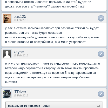
я попросила ответа и совета: нормально ли это? будет ли
держаться вся эта "лепнина"? делает ли кто-ниб так?!
bax125
16 Feb 2016
у вас в стяжке засыпан керамзит при разбивке стяжки он будет
рассыпаться и стяжка будет ломаться
на мой взгляд либо удалять полностью стяжку либо не трогать
я лично оставил от застройщика, она меня устраивает
kayne
16 Feb 2016
они уплотняли керамзит...чем-то типа цементного молочка...мне
батареи надо перенести в сторону, есть тоже мысль пропилить
верх и выдолбить потом...ук за перенос 5 тыщ нарисовали за
одну со всем, теперь вопрос сколько метров штробы они
считают...
ITDiver
16 Feb 2016
bax125, on 16 Feb 2016 - 09:34: