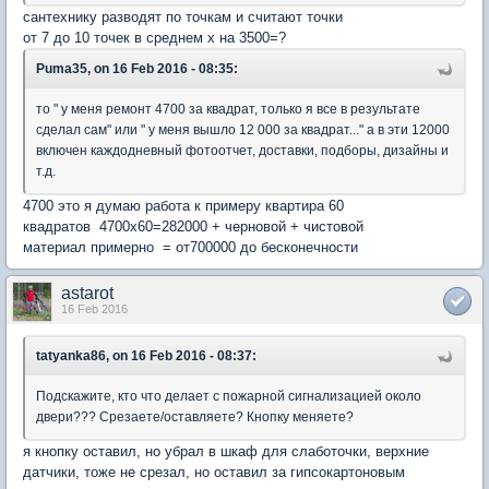
сантехнику разводят по точкам и считают точки
от 7 до 10 точек в среднем х на 3500=?
Puma35, on 16 Feb 2016 - 08:35:
то " у меня ремонт 4700 за квадрат, только я все в результате
сделал сам" или " у меня вышло 12 000 за квадрат..." а в эти 12000
включен каждодневный фотоотчет, доставки, подборы, дизайны и
т.д.
4700 это я думаю работа к примеру квартира 60
квадратов 4700х60=282000 + черновой + чистовой
материал примерно = от700000 до бесконечности
astarot
16 Feb 2016
tatyanka86, on 16 Feb 2016 - 08:37:
Подскажите, кто что делает с пожарной сигнализацией около
двери??? Срезаете/оставляете? Кнопку меняете?
я кнопку оставил, но убрал в шкаф для слаботочки, верхние
датчики, тоже не срезал, но оставил за гипсокартоновым