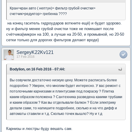
Кран>кран авто ( нептун)> фильтр грубой очистки>
счетчик>редуктор> гребенка ????
на конец гаситель гидроударов воткните ещё) и будет здорово.
ну и фильтр менее грубой очистки тоже не помешает после
счётчика(микрон на 100, а лучше на 20-50, и промывной, но 20-50
сетки только для дорогих фильтров делают вроде)
SergeyK22Kv121
17 Feb 2016
Bodylion, on 16 Feb 2016 - 07:44:
Вы озвучили достаточно низкую цену. Можете расписать более
подоробно ? Уверен, что многим будет интересно. У вас ремонт с
потолочными карнизами и плинтусами под покраску ? Плитка
каким образом положена ? Сантехника разведена какими трубами
и каким образом ? Как вы отделывали балкон ? Если электрику
делали сами, то напишите подробнее, сколько и на что дифф и
автоматы ставили и т.д. Сколько точек вышло? Ну и т.д
Карнизы и люстры буду вешать сам.