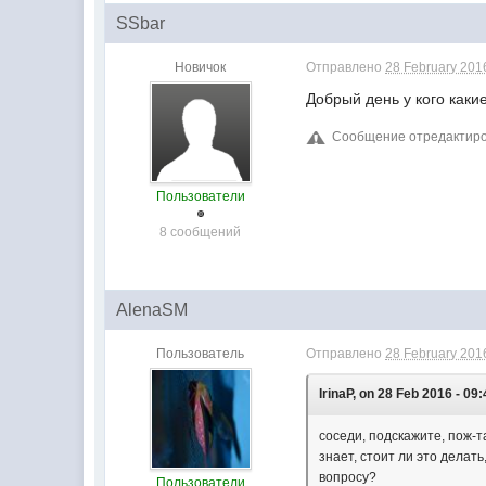
SSbar
Новичок
Отправлено
28 February 2016
Добрый день у кого каки
Сообщение отредактиров
Пользователи
8 сообщений
AlenaSM
Пользователь
Отправлено
28 February 2016
IrinaP, on 28 Feb 2016 - 09:
соседи, подскажите, пож-т
знает, стоит ли это делат
вопросу?
Пользователи