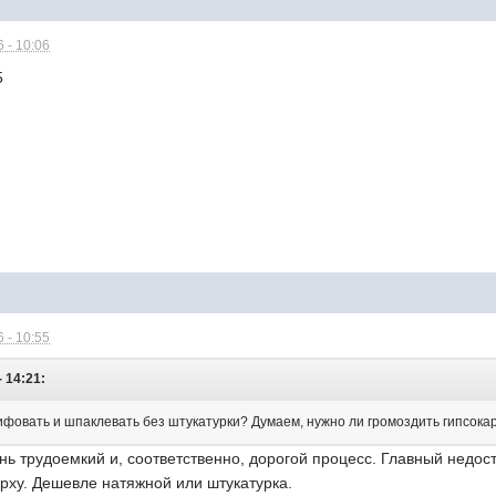
 - 10:06
5
 - 10:55
 14:21:
фовать и шпаклевать без штукатурки? Думаем, нужно ли громоздить гипсок
 трудоемкий и, соответственно, дорогой процесс. Главный недост
рху. Дешевле натяжной или штукатурка.