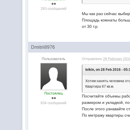
293 сообщений
Мы как раз сейчас выбир
Площадь комнаты больша
от 30 т.р.
Dmitrii8976
Пользователь
Отправлено
28 February 2016
lelkin, on 28 Feb 2016 - 05:
Хотим нанять человека отш
Квартира 67 кв.м.
Постоялец
Посчитайте объемы работ
размером и укладкой, по
834 сообщений
После этого узнавайте с
По метражу квартиры счи