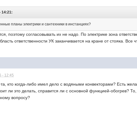
 14:21:
нные планы электрики и сантехники в инстанциях?
тся, поэтому согласовывать их не надо. По электрике зона ответс
бласть ответственности УК заканчивается на кране от стояка. Все ч
 - 12:45
-та, кто когда-либо имел дело с водяными конвекторами? Есть жел
стоит ли это делать, справится ли с основной функцией-обогрев? То
нному вопросу?