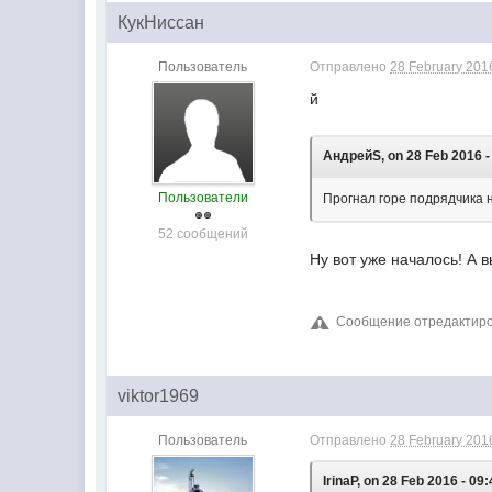
КукНиссан
Пользователь
Отправлено
28 February 2016
й
АндрейS, on 28 Feb 2016 -
Пользователи
Прогнал горе подрядчика 
52 сообщений
Ну вот уже началось! А в
Сообщение отредактиров
viktor1969
Пользователь
Отправлено
28 February 2016
IrinaP, on 28 Feb 2016 - 09: