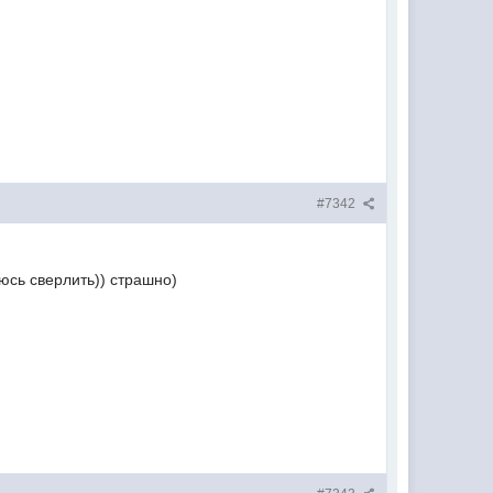
#7342
юсь сверлить)) страшно)