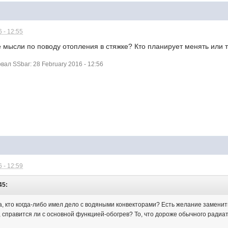
 - 12:55
е мысли по поводу отопления в стяжке? Кто планирует менять или 
ал SSbar: 28 February 2016 - 12:56
 - 12:59
45:
а, кто когда-либо имел дело с водяными конвекторами? Есть желание заменит
ь, справится ли с основной функцией-обогрев? То, что дороже обычного радиат