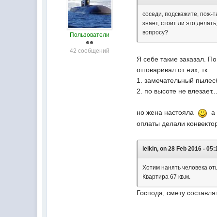
соседи, подскажите, пож-т
знает, стоит ли это делат
вопросу?
Пользователи
42 сообщений
Я себе такие заказал. П
отговаривал от них, тк
1. замечательный пылес
2. по высоте не влезает
но жена настояла
а 
оплаты делали конвекто
lelkin, on 28 Feb 2016 - 05:
Хотим нанять человека отш
Квартира 67 кв.м.
Господа, смету составля