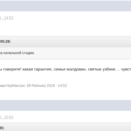
 - 14:53
 05:28:
на начальной стадии.
ы говорите! какая гарантия, семья малдован, святые узбеки.... чув
ал КукНиссан: 28 February 2016 - 14:52
 - 15:03
45: