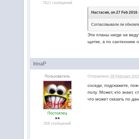
7621 сообщений
Настасия, on 27 Feb 2016 -
Согласовывали ли обновле
Эти планы нигде не веду
щитке, а по сантехнике о
IrinaP
Пользователь
Отправлено
28 February 2016
соседи, подскажите, пож
полу. Может, кто знает, 
что может сказать по да
Постоялец
358 сообщений