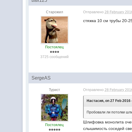
bax125
Старожил
Отправлено
28 February 2016
стяжка 10 см трубы 20-2
Постоялец
3725 сообщений
SergeAS
Турист
Отправлено
28 February 2016
Настасия, on 27 Feb 2016 -
Пробовали ли потолки шли
Шлифовка монолита очень
Постоялец
слышимость соседей све