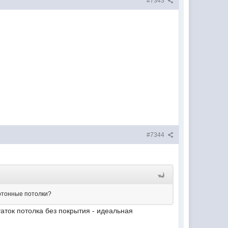
#7343
#7344
артонные потолки?
аток потолка без покрытия - идеальная