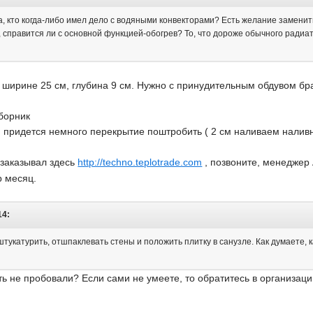
а, кто когда-либо имел дело с водяными конвекторами? Есть желание заменит
ь, справится ли с основной функцией-обогрев? То, что дороже обычного радиат
о ширине 25 см, глубина 9 см. Нужно с принудительным обдувом бра
борник
... придется немного перекрытие поштробить ( 2 см наливаем нал
заказывал здесь
http://techno.teplotrade.com
, позвоните, менеджер
р месяц.
14:
тукатурить, отшпаклевать стены и положить плитку в санузле. Как думаете, 
ть не пробовали? Если сами не умеете, то обратитесь в организац