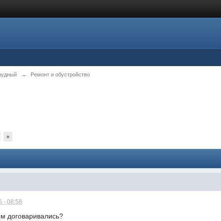
рудный
→
Ремонт и обустройство
»
 - 08:58
им договаривались?