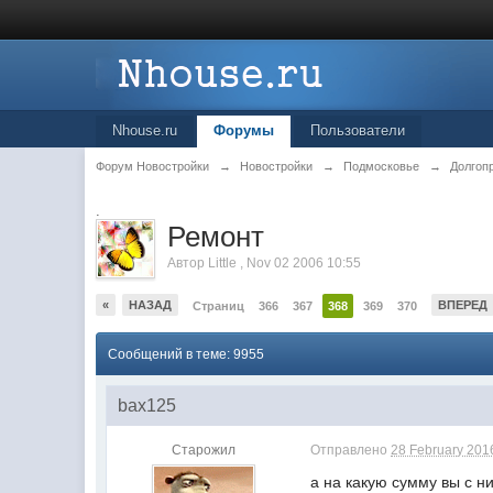
Nhouse.ru
Форумы
Пользователи
Форум Новостройки
→
Новостройки
→
Подмосковье
→
Долгоп
.
Ремонт
Автор
Little
,
Nov 02 2006 10:55
«
НАЗАД
ВПЕРЕД
Страниц
366
367
368
369
370
Сообщений в теме: 9955
bax125
Старожил
Отправлено
28 February 2016
а на какую сумму вы с н