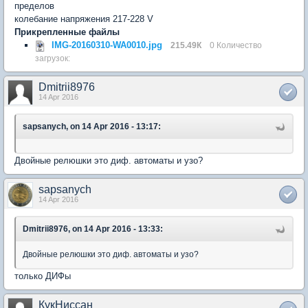
пределов
колебание напряжения 217-228 V
Прикрепленные файлы
IMG-20160310-WA0010.jpg
215.49К
0 Количество
загрузок:
Dmitrii8976
14 Apr 2016
sapsanych, on 14 Apr 2016 - 13:17:
Двойные релюшки это диф. автоматы и узо?
sapsanych
14 Apr 2016
Dmitrii8976, on 14 Apr 2016 - 13:33:
Двойные релюшки это диф. автоматы и узо?
только ДИФы
КукНиссан