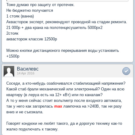
Тоже думаю про защиту от протечек.
Не бюджетно получается
1 стояк (ванна)
Аквасторож эксперт, рекомендуют проводной на стадии ремонта.
21 000р + два крана на полотенцесушитель 5000рх2
2стояк
аквасторож классик 12500р
Можно кнопки дистанционого перекрывания воды установить
+1500р
Василевс
14 Apr 2016
Соседи, а кто-нибудь озабочивался стабилизацией напряжения?
Какой стаб брали механический или электронный? Один на всю
квартиру (в леруа есть на 12+ кВт) или по каналам?
А то у меня сейчас стоит вольтметр после входного автомата,
так у него как загорелась
max
лампочка на >240В, так ни разу
вниз и не съезжала.
Говорят кондюки не любят такого, да и дорогую технику как-то
жалко подключать к такому.