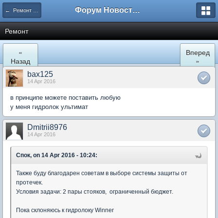
Форум Новостройки
← Ремонт и обустройство
Ремонт
«
Вперед
Назад
»
bax125
14 Apr 2016
в принципе можете поставить любую
у меня гидролок ультимат
Dmitrii8976
14 Apr 2016
Спок, on 14 Apr 2016 - 10:24:
Также буду благодарен советам в выборе системы защиты от
протечек.
Условия задачи: 2 пары стояков, ограниченный бюджет.
Пока склоняюсь к гидролоку Winner