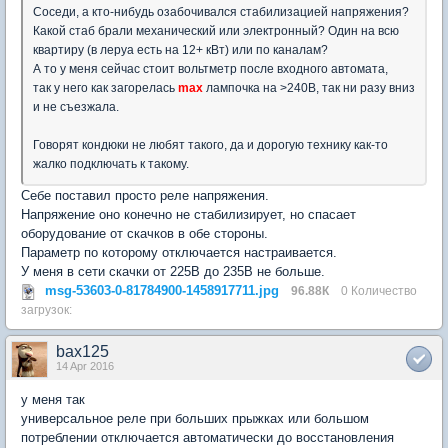
Соседи, а кто-нибудь озабочивался стабилизацией напряжения?
Какой стаб брали механический или электронный? Один на всю
квартиру (в леруа есть на 12+ кВт) или по каналам?
А то у меня сейчас стоит вольтметр после входного автомата,
так у него как загорелась
max
лампочка на >240В, так ни разу вниз
и не съезжала.
Говорят кондюки не любят такого, да и дорогую технику как-то
жалко подключать к такому.
Себе поставил просто реле напряжения.
Напряжение оно конечно не стабилизирует, но спасает
оборудование от скачков в обе стороны.
Параметр по которому отключается настраивается.
У меня в сети скачки от 225В до 235В не больше.
msg-53603-0-81784900-1458917711.jpg
96.88К
0 Количество
загрузок:
bax125
14 Apr 2016
у меня так
универсальное реле при больших прыжках или большом
потреблении отключается автоматически до восстановления