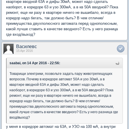
квартире вводной 63А и дифы 30мА, может надо сделать
наоборот, в коридоре 63 и узо 300мА, а в кв 50А вводной? Пока
ремонт, еще ни разу в квартире ничего не вышибало, всегда в
коридор надо бегать, так должно быть? В чем отличие/
преимущества двухполюсного автомата перед однополюсным,
какой лучше ставить в качестве вводного? Есть у него разница
где вход/выход?
Василевс
15 Apr 2016
saabai, on 14 Apr 2016 - 22:56:
Товарищи электрики, позвольте задать пару животрепещущих
вопросов. Почему в коридоре автомат 50А и узо 30мА, а в
квартире вводной 63А и дифы 30мА, может надо сделать
наоборот, в коридоре 63 и узо 300мА, а в кв 50А вводной? Пока
ремонт, еще ни разу в квартире ничего не вышибало, всегда в
коридор надо бегать, так должно быть? В чем отличие/
преимущества двухполюсного автомата перед однополюсным,
какой лучше ставить в качестве вводного? Есть у него разница где
вход/выход?
у меня в коридоре автомат на 63А, и УЗО на 100 мА, а внутри