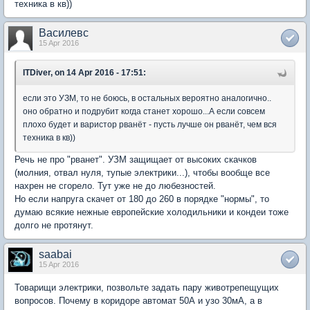
техника в кв))
Василевс
15 Apr 2016
ITDiver, on 14 Apr 2016 - 17:51:
если это УЗМ, то не боюсь, в остальных вероятно аналогично..
оно обратно и подрубит когда станет хорошо...А если совсем
плохо будет и варистор рванёт - пусть лучше он рванёт, чем вся
техника в кв))
Речь не про "рванет". УЗМ защищает от высоких скачков
(молния, отвал нуля, тупые электрики...), чтобы вообще все
нахрен не сгорело. Тут уже не до любезностей.
Но если напруга скачет от 180 до 260 в порядке "нормы", то
думаю всякие нежные европейские холодильники и кондеи тоже
долго не протянут.
saabai
15 Apr 2016
Товарищи электрики, позвольте задать пару животрепещущих
вопросов. Почему в коридоре автомат 50А и узо 30мА, а в