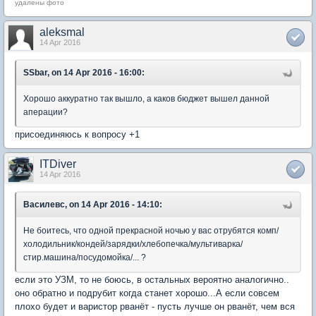
удалены фото
aleksmal
14 Apr 2016
SSbar, on 14 Apr 2016 - 16:00:
Хорошо аккуратно так вышло, а каков бюджет вышел данной
аперации?
присоединяюсь к вопросу +1
ITDiver
14 Apr 2016
Василевс, on 14 Apr 2016 - 14:10:
Не боитесь, что одной прекрасной ночью у вас отрубятся комп/
холодильник/кондей/зарядки/хлебопечка/мультиварка/
стир.машина/посудомойка/... ?
если это УЗМ, то не боюсь, в остальных вероятно аналогично..
оно обратно и подрубит когда станет хорошо...А если совсем
плохо будет и варистор рванёт - пусть лучше он рванёт, чем вся