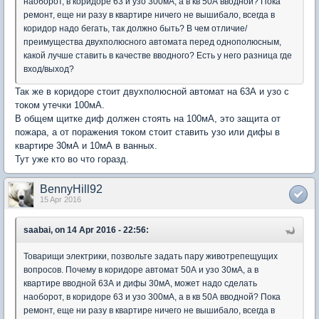
наоборот, в коридоре 63 и узо 300мА, а в кв 50А вводной? Пока
ремонт, еще ни разу в квартире ничего не вышибало, всегда в
коридор надо бегать, так должно быть? В чем отличие/
преимущества двухполюсного автомата перед однополюсным,
какой лучше ставить в качестве вводного? Есть у него разница где
вход/выход?
Так же в коридоре стоит двухполюсной автомат на 63А и узо с
током утечки 100мА.
В общем щитке диф должен стоять на 100мА, это защита от
пожара, а от поражения током стоит ставить узо или дифы в
квартире 30мА и 10мА в ванных.
Тут уже кто во что горазд.
BennyHill92
15 Apr 2016
saabai, on 14 Apr 2016 - 22:56:
Товарищи электрики, позвольте задать пару животрепещущих
вопросов. Почему в коридоре автомат 50А и узо 30мА, а в
квартире вводной 63А и дифы 30мА, может надо сделать
наоборот, в коридоре 63 и узо 300мА, а в кв 50А вводной? Пока
ремонт, еще ни разу в квартире ничего не вышибало, всегда в