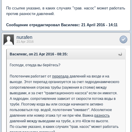
По ссылке указано, в каких случаях "грав. насос" может работать
против разности давлений.
Сообщение отредактировал Василевс: 21 April 2016 - 14:11
nurafen
21 Apr 2016
Василевс, on 21 Apr 2016 - 08:35:
Господи, откуда вы берётесь?
Полотенчик работает от
перепада
давлений на входе и на
выходе. Этот перепад организуется за счет гидродинамического
сопротивления отрезка трубы (заужения в стояке) между
выводами, и за счет "гравитационного насоса" если он имеется.
А гидродин. сопротивление зависит от скорости потока воды в
трубе. Поэтому когда вы или соседи начинаете активно
пользоваться гор. водой, полотенчик "оживает". Абсолютное
давление или номер этажа тут ни при чём. Важна
разность
давлений между выводами на трубе, а это 40см по высоте.
По ссылке указано, в каких случаях "грав. насос" может работать