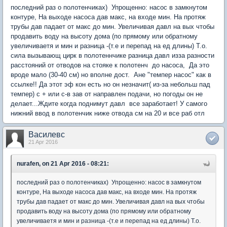
последний раз о полотенчиках) Упрощенно: насос в замкнутом
контуре, На выходе насоса дав макс, на входе мин. На протяж
трубы дав падает от макс до мин. Увеличивая давл на вых чтобы
продавить воду на высоту дома (по прямому или обратному
увеличиваетя и мин и разница -(т.е и перепад на ед длины) Т.о.
сила вызывающ цирк в полотеннчике разница давл изза разности
расстояний от отводов на стояке к полотенч до насоса, Да это
вроде мало (30-40 см) но вполне дост. Ане "темпер насос" как в
ссылке!! Да этот эф кон есть но он незначит( из-за небольш пад
темпер) с + или с-в зав от направлен подачи, но погоды он не
делает...Ждите когда поднимут давл все заработает! У самого
нижний ввод в полотенчик ниже отвода см на 20 и все раб отл
Василевс
21 Apr 2016
nurafen, on 21 Apr 2016 - 08:21:
последний раз о полотенчиках) Упрощенно: насос в замкнутом
контуре, На выходе насоса дав макс, на входе мин. На протяж
трубы дав падает от макс до мин. Увеличивая давл на вых чтобы
продавить воду на высоту дома (по прямому или обратному
увеличиваетя и мин и разница -(т.е и перепад на ед длины) Т.о.