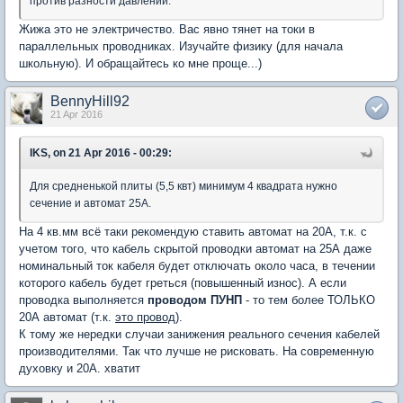
против разности давлений.
Жижа это не электричество. Вас явно тянет на токи в
параллельных проводниках. Изучайте физику (для начала
школьную). И обращайтесь ко мне проще...)
BennyHill92
21 Apr 2016
IKS, on 21 Apr 2016 - 00:29:
Для средненькой плиты (5,5 квт) минимум 4 квадрата нужно
сечение и автомат 25А.
На 4 кв.мм всё таки рекомендую ставить автомат на 20А, т.к. с
учетом того, что кабель скрытой проводки автомат на 25А даже
номинальный ток кабеля будет отключать около часа, в течении
которого кабель будет греться (повышенный износ). А если
проводка выполняется
проводом ПУНП
- то тем более ТОЛЬКО
20А автомат (т.к.
это провод
).
К тому же нередки случаи занижения реального сечения кабелей
производителями. Так что лучше не рисковать. На современную
духовку и 20А. хватит