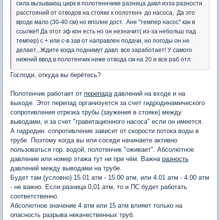
сила вызывающ цирк в полотеннчике разница давл изза разности
расстояний от отводов на стояке к полотенч до насоса, Да это
вроде мало (30-40 см) но вполне дост. Ане "темпер насос" как в
ссылке!! Да этот эф кон есть но он незначит( из-за небольш пад
темпер) с + или с-в зав от направлен подачи, но погоды он не
делает...Ждите когда поднимут давл все заработает! У самого
нижний ввод в полотенчик ниже отвода см на 20 и все раб отл
Господи, откуда вы берётесь?
Полотенчик работает от
перепада
давлений на входе и на
выходе. Этот перепад организуется за счет гидродинамического
сопротивления отрезка трубы (заужения в стояке) между
выводами, и за счет "гравитационного насоса" если он имеется.
А гидродин. сопротивление зависит от скорости потока воды в
трубе. Поэтому когда вы или соседи начинаете активно
пользоваться гор. водой, полотенчик "оживает". Абсолютное
давление или номер этажа тут ни при чём. Важна
разность
давлений между выводами на трубе.
Будет там (условно) 15.01 атм - 15.00 атм, или 4.01 атм - 4.00 атм
- не важно. Если разница 0,01 атм, то и ПС будет работать
соответственно.
Абсолютное значение 4 атм или 15 атм влияет только на
опасность разрыва некачественных труб.