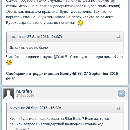
Самое простое в таких случаях - запенить швы по периметру
стены, чтобы не сквозило (загерметизировать узел примыкания).
Этого, как показала практика, будет достаточно. Так что не
парьтесь сильно. И уж тем более не переживайте за ремонт.
Кусок льда на стене у вас не появится
splash, on 27 Sept 2016 - 04:37:
Дык,зимы еще не было
Читайте в подписи откуда
@
YuriP
. У него уже не одна зима была
Сообщение отредактировал BennyHill92: 27 September 2016 -
09:36
nurafen
27 Sep 2016
ivlevp, on 26 Sept 2016 - 15:39:
Кто-нибудь менял радиаторы на Rifar Base ? Если да, то как
решили вопрос с нестандартной подводкой (вход-выход
наоборот) ?