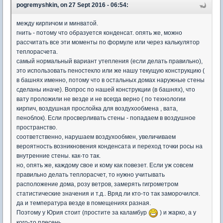
pogremyshkin, on 27 Sept 2016 - 06:54:
между кирпичом и минватой.
гнить - потому что образуется конденсат. опять же, можно
рассчитать все эти моменты по формуле или через калькулятор
теплорасчета.
самый нормальный вариант утепления (если делать правильно),
это использовать пеностекло или же нашу текущую конструкцию (
в башнях именно, потому что в остальных домах наружные стены
сделаны иначе). Вопрос по нашей конструкции (в башнях), что
вату проложили не везде и не всегда верно ( по технологии
кирпич, воздушная прослойка для воздухообмена , вата,
пеноблок). Если просверливать стены - попадаем в воздушное
пространство.
соответственно, нарушаем воздухообмен, увеличиваем
вероятность возникновения конденсата и переход точки росы на
внутренние стены. как-то так.
но, опять же, каждому свое и кому как повезет. Если уж совсем
правильно делать теплорасчет, то нужно учитывать
расположение дома, розу ветров, замерять гигрометром
статистические значения и т.д.. Вряд ли кто-то так заморочился.
да и температура везде в помещениях разная.
Поэтому у Юрия стоит (простите за каламбур
) и жарко, а у
кого-то плесень.