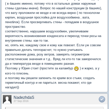
( в башнях именно, потому что в остальных домах наружные
стены сделаны иначе). Вопрос по нашей конструкции (в башнях),
что вату проложили не везде и не всегда верно ( по технологии
кирпич, воздушная прослойка для воздухообмена , вата,
пеноблок). Если просверливать стены - попадаем в воздушное
пространство.
соответственно, нарушаем воздухообмен, увеличиваем
вероятность возникновения конденсата и переход точки росы на
внутренние стены. как-то так.
но, опять же, каждому свое и кому как повезет. Если уж совсем
правильно делать теплорасчет, то нужно учитывать
расположение дома, розу ветров, замерять гигрометром
статистические значения и т.д.. Вряд ли кто-то так заморочился.
да и температура везде в помещениях разная.
Поэтому у Юрия стоит (простите за каламбур
) и жарко, а у
кого-то плесень.
и поэтому мы решили запенить по краям все стыки, создать
герметичный контур и не париться. весна покажет, кто где
нагадил))
NadezhdaS
27 Sep 2016