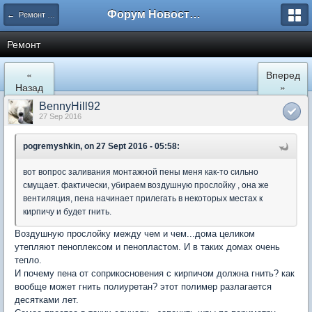
Форум Новостройки
← Ремонт и обустройство
Ремонт
«
Вперед
Назад
»
BennyHill92
27 Sep 2016
pogremyshkin, on 27 Sept 2016 - 05:58:
вот вопрос заливания монтажной пены меня как-то сильно
смущает. фактически, убираем воздушную прослойку , она же
вентиляция, пена начинает прилегать в некоторых местах к
кирпичу и будет гнить.
Воздушную прослойку между чем и чем...дома целиком
утепляют пеноплексом и пенопластом. И в таких домах очень
тепло.
И почему пена от соприкосновения с кирпичом должна гнить? как
вообще может гнить полиуретан? этот полимер разлагается
десятками лет.