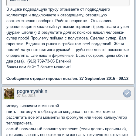
В ящике подводящую трубу отрываете от подводящего
коллектора и подключаете к отводящему, отводящую
соответственно наоборот. Работа непростая. Отказались
управляющая и хваленый тут всеми термокит (предлагали х-узел
(дураки штоли?) В результате долгих поисков нашел человека-
супер проф! Проблему поймал с полуслова. Сделал супер. Дал
гарантию. Ездили на рынок в грибки-там все! подделки!!! Женя
ломал! латунные фитинги руками! . Трубы все левые! показал как
определять. Еле нашли фирменные. Всех построил, цены сбил в
два раза). (916) 759-73-05 Евгений
Зачем вам бэйс ? берите монолит!
Сообщение отредактировал nurafen: 27 September 2016 - 09:52
pogremyshkin
27 Sep 2016
между кирпичом и минватой.
гнить - потому что образуется конденсат. опять же, можно
рассчитать все эти моменты по формуле или через калькулятор
теплорасчета.
самый нормальный вариант утепления (если делать правильно),
это использовать пеностекло или же нашу текущую конструкцию