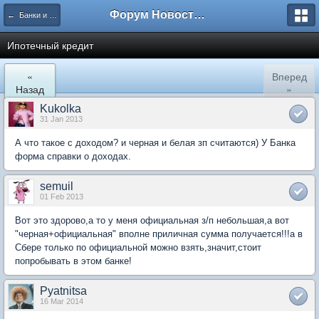
Форум Новостройки
← Банки и страховые фирмы
Ипотечный кредит
«
Вперед
Назад
»
Kukolka
31 Jan 2013
А что такое с доходом? и черная и белая зп считаются) У Банка
форма справки о доходах.
semuil
01 Feb 2013
Вот это здорово,а то у меня официальная з/п небольшая,а вот
"черная+официальная" вполне приличная сумма получается!!!а в
Сбере только по официальной можно взять,значит,стоит
попробывать в этом банке!
Pyatnitsa
16 Mar 2014