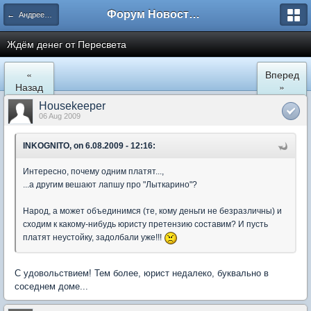
Форум Новостройки
← Андреевка
Ждём денег от Пересвета
«
Вперед
Назад
»
Housekeeper
06 Aug 2009
INKOGNITO, on 6.08.2009 - 12:16:
Интересно, почему одним платят...,
...а другим вешают лапшу про "Лыткарино"?
Народ, а может объединимся (те, кому деньги не безразличны) и
сходим к какому-нибудь юристу претензию составим? И пусть
платят неустойку, задолбали уже!!!
С удовольствием! Тем более, юрист недалеко, буквально в
соседнем доме...