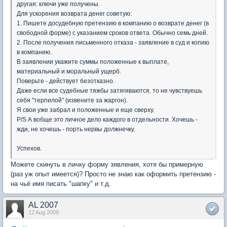
другая: ключи уже получены.
Для ускорения возврата денег советую:
1. Пишете досудебную претензию в компанию о возврате денег (в
свободной форме) с указанием сроков ответа. Обычно семь дней.
2. После получения письменного отказа - заявление в суд и копию
в компанию.
В заявлении укажите суммы положенные к выплате,
материальный и моральный ущерб.
Поверьте - действует безотказно.
Даже если все судебные тяжбы затягиваются, то не чувствуешь
себя "терпилой" (извените за жаргон).
Я свои уже забрал и положенные и еще сверху.
P/S А вобще это личное дело каждого в отдельности. Хочешь -
жди, не хочешь - порть нервы должнечку.
Успехов.
Можете скинуть в личку форму зявления, хотя бы примерную
(раз уж опыт имеется)? Просто не знаю как оформить претензию -
на чьё имя писать "шапку" и т.д.
AL 2007
12 Aug 2009