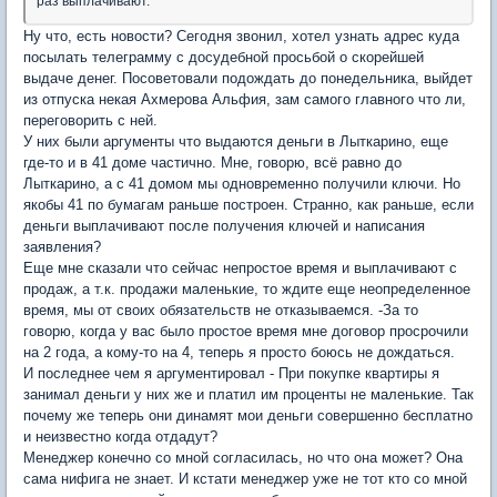
раз выплачивают.
Ну что, есть новости? Сегодня звонил, хотел узнать адрес куда
посылать телеграмму с досудебной просьбой о скорейшей
выдаче денег. Посоветовали подождать до понедельника, выйдет
из отпуска некая Ахмерова Альфия, зам самого главного что ли,
переговорить с ней.
У них были аргументы что выдаются деньги в Лыткарино, еще
где-то и в 41 доме частично. Мне, говорю, всё равно до
Лыткарино, а с 41 домом мы одновременно получили ключи. Но
якобы 41 по бумагам раньше построен. Странно, как раньше, если
деньги выплачивают после получения ключей и написания
заявления?
Еще мне сказали что сейчас непростое время и выплачивают с
продаж, а т.к. продажи маленькие, то ждите еще неопределенное
время, мы от своих обязательств не отказываемся. -За то
говорю, когда у вас было простое время мне договор просрочили
на 2 года, а кому-то на 4, теперь я просто боюсь не дождаться.
И последнее чем я аргументировал - При покупке квартиры я
занимал деньги у них же и платил им проценты не маленькие. Так
почему же теперь они динамят мои деньги совершенно бесплатно
и неизвестно когда отдадут?
Менеджер конечно со мной согласилась, но что она может? Она
сама нифига не знает. И кстати менеджер уже не тот кто со мной