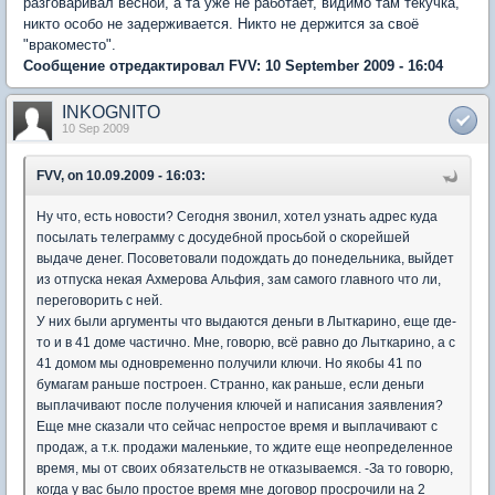
разговаривал весной, а та уже не работает, видимо там текучка,
никто особо не задерживается. Никто не держится за своё
"вракоместо".
Сообщение отредактировал FVV: 10 September 2009 - 16:04
INKOGNITO
10 Sep 2009
FVV, on 10.09.2009 - 16:03:
Ну что, есть новости? Сегодня звонил, хотел узнать адрес куда
посылать телеграмму с досудебной просьбой о скорейшей
выдаче денег. Посоветовали подождать до понедельника, выйдет
из отпуска некая Ахмерова Альфия, зам самого главного что ли,
переговорить с ней.
У них были аргументы что выдаются деньги в Лыткарино, еще где-
то и в 41 доме частично. Мне, говорю, всё равно до Лыткарино, а с
41 домом мы одновременно получили ключи. Но якобы 41 по
бумагам раньше построен. Странно, как раньше, если деньги
выплачивают после получения ключей и написания заявления?
Еще мне сказали что сейчас непростое время и выплачивают с
продаж, а т.к. продажи маленькие, то ждите еще неопределенное
время, мы от своих обязательств не отказываемся. -За то говорю,
когда у вас было простое время мне договор просрочили на 2