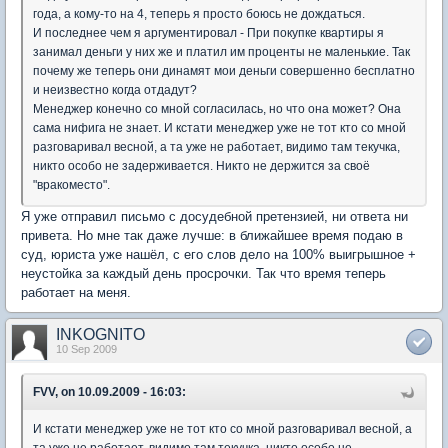
года, а кому-то на 4, теперь я просто боюсь не дождаться.
И последнее чем я аргументировал - При покупке квартиры я
занимал деньги у них же и платил им проценты не маленькие. Так
почему же теперь они динамят мои деньги совершенно бесплатно
и неизвестно когда отдадут?
Менеджер конечно со мной согласилась, но что она может? Она
сама нифига не знает. И кстати менеджер уже не тот кто со мной
разговаривал весной, а та уже не работает, видимо там текучка,
никто особо не задерживается. Никто не держится за своё
"вракоместо".
Я уже отправил письмо с досудебной претензией, ни ответа ни
привета. Но мне так даже лучше: в ближайшее время подаю в
суд, юриста уже нашёл, с его слов дело на 100% выигрышное +
неустойка за каждый день просрочки. Так что время теперь
работает на меня.
INKOGNITO
10 Sep 2009
FVV, on 10.09.2009 - 16:03:
И кстати менеджер уже не тот кто со мной разговаривал весной, а