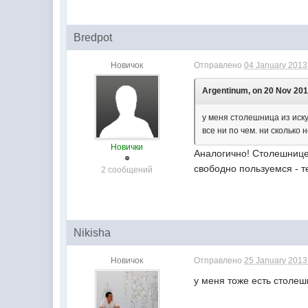
Bredpot
Новичок
Отправлено
04 January 2013 
Argentinum, on 20 Nov 201
у меня столешница из иску
все ни по чем. ни сколько
Новички
Аналогично! Столешнице 
свободно пользуемся - т
2 сообщений
Nikisha
Новичок
Отправлено
25 January 2013 
у меня тоже есть столеш