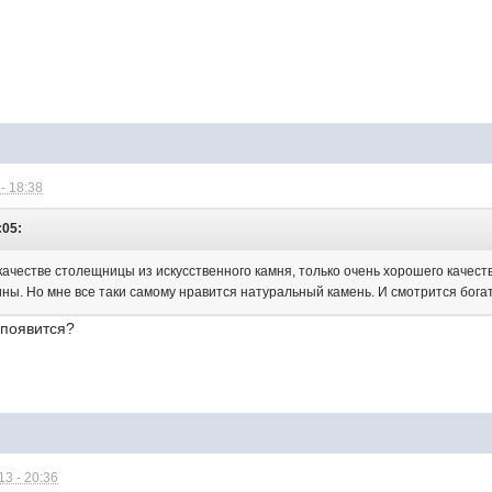
- 18:38
:05:
качестве столещницы из искусственного камня, только очень хорошего качест
ны. Но мне все таки самому нравится натуральный камень. И смотрится богат
 появится?
3 - 20:36