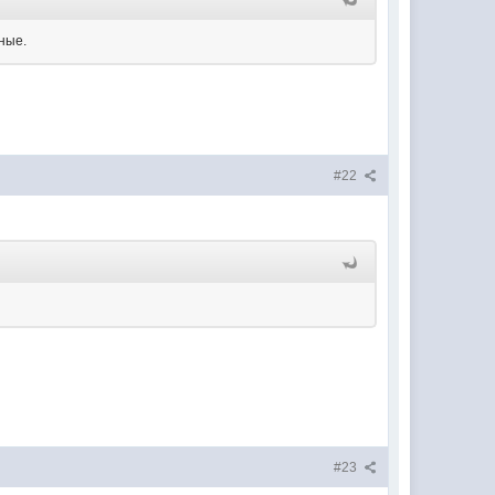
ные.
#22
#23