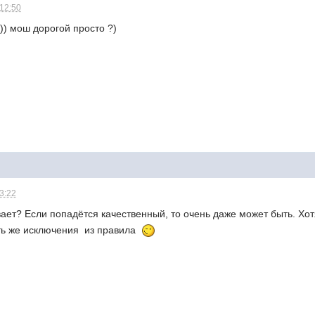
 12:50
))) мош дорогой просто ?)
03:22
вает? Если попадётся качественный, то очень даже может быть. Хо
сть же исключения из правила