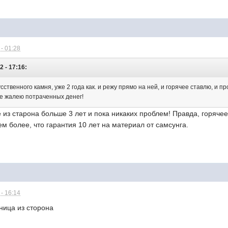
- 01:28
2 - 17:16:
сственного камня, уже 2 года как. и режу прямо на ней, и горячее ставлю, и п
 не жалею потраченных денег!
из старона больше 3 лет и пока никаких проблем! Правда, горячее
ем более, что гарантия 10 лет на материал от самсунга.
- 16:14
ница из сторона