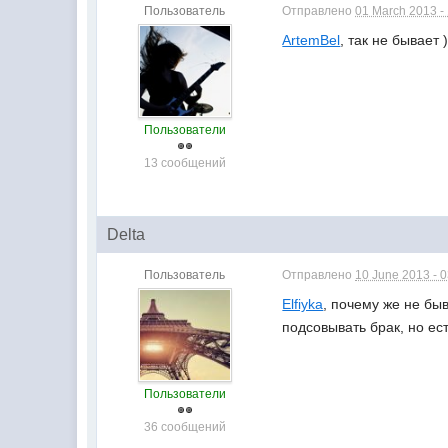
Пользователь
Отправлено
01 March 2013 -
ArtemBel
, так не бывает 
Пользователи
13 сообщений
Delta
Пользователь
Отправлено
10 June 2013 - 
Elfiyka
, почему же не бы
подсовывать брак, но е
Пользователи
36 сообщений