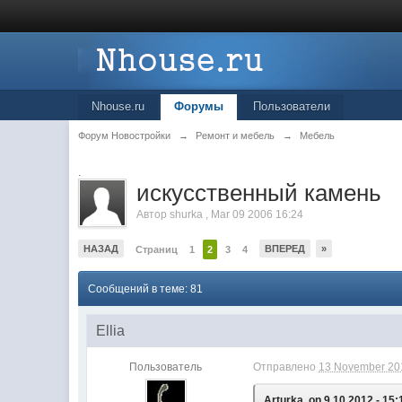
Nhouse.ru
Форумы
Пользователи
Форум Новостройки
→
Ремонт и мебель
→
Мебель
.
искусственный камень
Автор
shurka
,
Mar 09 2006 16:24
НАЗАД
ВПЕРЕД
»
Страниц
1
2
3
4
Сообщений в теме: 81
Ellia
Пользователь
Отправлено
13 November 201
Arturka, on 9.10.2012 - 15: