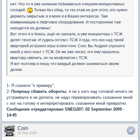
нет. Что-то я уже начинаю побаиваться слишком инициативных
соседей.
Только без обид, то тех.этаж не для этого, его нужно
держать закрытым, и в моих и в Ваших интересах. Там
коммуникации и лифтовое оборудование. И посторонние там
находится не должны!
Вот этого я и боюсь, ещё не заехали, а уже инициаторы с ТСЖ
делят техэтаж. И судись потом с ТСЖ 3 года, что оно над твоей
квартирой устроило игры в пинг-понг. Снег, Вы Андрея спросите
какой у него опыт с ТСЖ. Он же уже писал, что ему пришлось
квартиру сменить, из-за конфликтов с ТСЖ.
Я вот поэтому и пишу, что каждый должен заниматься своим
делом.
1- Я сказала "к примеру";
2-
Попрошу сбавить обороты
, я ни у кого над головой ничего не
устраивала и не делила, не надо переворачивать сказанное мной
с ног на голову и интерпретировать сказанное мной превратно.
Сообщение отредактировал SNEG207: 02 September 2009 -
14:45
Coin
02 Sep 2009