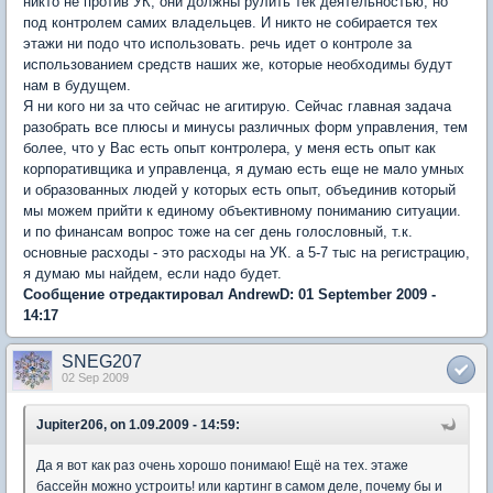
никто не против УК, они должны рулить тек деятельностью, но
под контролем самих владельцев. И никто не собирается тех
этажи ни подо что использовать. речь идет о контроле за
использованием средств наших же, которые необходимы будут
нам в будущем.
Я ни кого ни за что сейчас не агитирую. Сейчас главная задача
разобрать все плюсы и минусы различных форм управления, тем
более, что у Вас есть опыт контролера, у меня есть опыт как
корпоративщика и управленца, я думаю есть еще не мало умных
и образованных людей у которых есть опыт, объединив который
мы можем прийти к единому объективному пониманию ситуации.
и по финансам вопрос тоже на сег день голословный, т.к.
основные расходы - это расходы на УК. а 5-7 тыс на регистрацию,
я думаю мы найдем, если надо будет.
Сообщение отредактировал AndrewD: 01 September 2009 -
14:17
SNEG207
02 Sep 2009
Jupiter206, on 1.09.2009 - 14:59:
Да я вот как раз очень хорошо понимаю! Ещё на тех. этаже
бассейн можно устроить! или картинг в самом деле, почему бы и