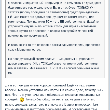
Я человек инициативный, например, и не хочу, чтобы в доме, где я
буду жить все текло самотеком. Если у нас будет ТОЛЬКО УК -
техэтаж (прошу прощения за тавтолдогию) будет принадлежать
ЕЙ. Она может его сдать в аренду (нам же самим, кстати) или
кому-то еще. При наличии ТСЖ - это ЕЕ собственность. Давайте
устроим там ну не знаю, хотябы столы для игры в настольный
теннис, ну что-то полезное, в общем, это тупой и маленький
пример, но по-моему ясный.
И вообще как-то это нехорошо так к людям подходить, предвзято
сразу. Мошенничество.
По поводу "каждый своим делом" - ТСЖ домом НЕ управляет -
домом управляет УК, а ТСЖ действует от имени собственников,
ими и являясь. Мне кажется, JUPITER не совсем понимает о чем
мы ..
Да я вот как раз очень хорошо понимаю! Ещё на тех. этаже
бассейн можно устроить! или картинг в самом деле, почему бы и
нет. Что-то я уже начинаю побаиваться слишком инициативных
соседей.
Только без обид, то тех.этаж не для этого, его
нужно держать закрытым, и в моих и в Ваших интересах. Там
коммуникации и лифтовое оборудование. И посторонние там