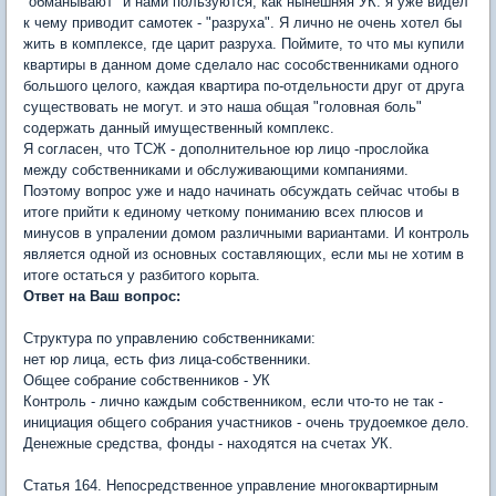
"обманывают" и нами пользуются, как нынешняя УК. я уже видел
к чему приводит самотек - "разруха". Я лично не очень хотел бы
жить в комплексе, где царит разруха. Поймите, то что мы купили
квартиры в данном доме сделало нас сособственниками одного
большого целого, каждая квартира по-отдельности друг от друга
существовать не могут. и это наша общая "головная боль"
содержать данный имущественный комплекс.
Я согласен, что ТСЖ - дополнительное юр лицо -прослойка
между собственниками и обслуживающими компаниями.
Поэтому вопрос уже и надо начинать обсуждать сейчас чтобы в
итоге прийти к единому четкому пониманию всех плюсов и
минусов в упралении домом различными вариантами. И контроль
является одной из основных составляющих, если мы не хотим в
итоге остаться у разбитого корыта.
Ответ на Ваш вопрос:
Структура по управлению собственниками:
нет юр лица, есть физ лица-собственники.
Общее собрание собственников - УК
Контроль - лично каждым собственником, если что-то не так -
инициация общего собрания участников - очень трудоемкое дело.
Денежные средства, фонды - находятся на счетах УК.
Статья 164. Непосредственное управление многоквартирным