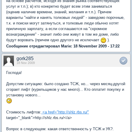
на основе расчетов, исходя из знания рынка соответствующих
услуг и т.п.); в) кто конкретно будет всем этим заниматься
(оценив наличие времени, знаний, желания и т.п.). Причем
варианты "найти и нанять толковых людей" - заведомо порочные,
т.к. и поиски могут затянуться, и толковые люди обычно хотят
приличную зарплату, а если соглашаются на "скромное
вознаграждение" - значит либо они живут в том же доме, либо
будут воровать (причем одно другого не исключает
).
Сообщение отредактировал Marie: 18 November 2009 - 17:22
gork285
18 Nov 2009
Господа!
Допустим ситуацию: было создано ТСЖ, но... через месяц-другой
сгорает лифт (курильщиков у нас много)... Кто оплатит покупку и
установку нового...
Стоимость лифтов:
<a href="
http://shlz.rbs.ru/"
target="_blank">http://shlz.rbs.ru/</a>
Вопрос в следующем: какая ответственность у ТСЖ и УК?.