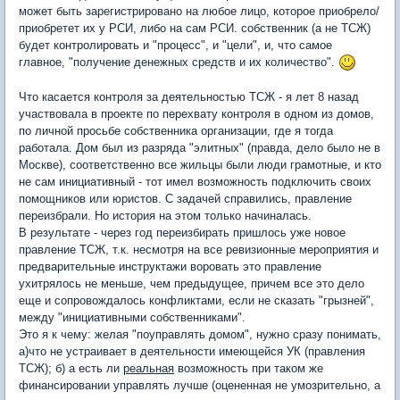
может быть зарегистрировано на любое лицо, которое приобрело/
приобретет их у РСИ, либо на сам РСИ. собственник (а не ТСЖ)
будет контролировать и "процесс", и "цели", и, что самое
главное, "получение денежных средств и их количество".
Что касается контроля за деятельностью ТСЖ - я лет 8 назад
участвовала в проекте по перехвату контроля в одном из домов,
по личной просьбе собственника организации, где я тогда
работала. Дом был из разряда "элитных" (правда, дело было не в
Москве), соответственно все жильцы были люди грамотные, и кто
не сам инициативный - тот имел возможность подключить своих
помощников или юристов. С задачей справились, правление
переизбрали. Но история на этом только начиналась.
В результате - через год переизбирать пришлось уже новое
правление ТСЖ, т.к. несмотря на все ревизионные мероприятия и
предварительные инструктажи воровать это правление
ухитрялось не меньше, чем предыдущее, причем все это дело
еще и сопровождалось конфликтами, если не сказать "грызней",
между "инициативными собственниками".
Это я к чему: желая "поуправлять домом", нужно сразу понимать,
а)что не устраивает в деятельности имеющейся УК (правления
ТСЖ); б) а есть ли
реальная
возможность при таком же
финансировании управлять лучше (оцененная не умозрительно, а