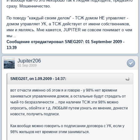
И вообще как-то это нехорошо так к людям подходить, предвзято
сразу. Мошенничество.
По поводу "каждый своим делом" - ТСЖ домом НЕ управляет -
домом управляет УК, а ТСЖ действует от имени собственников,
ими и являясь. Мне кажется, JUPITER не совсем понимает о чем
мы ..
Сообщение отредактировал SNEG207: 01 September 2009 -
13:39
Jupiter206
01 Sep 2009
SNEG207, on 1.09.2009 - 14:37:
вот отчасти именно об этом я и говорю - у 98% нет времени
заниматься управлением домом, а остальные будут страдать от
чьей-то безразличности ... при наличии ТСЖ эти 98% можно
опросить, обойти и т.д. ЛЮБЫМ путем узнать их мнение, донести
новости, получить подписи.
Как вообще можно говорить о подписании договора с УК, если у
98% жильцов нет времени этим заниматься.