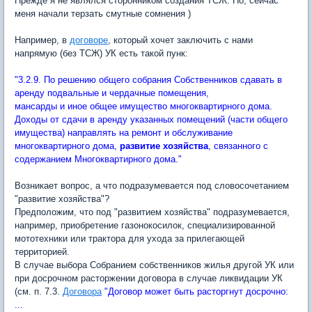
Прежде я не являлся сторонником создания ТСЖ. Но, сейчас
меня начали терзать смутные сомнения )
Например, в
договоре
, который хочет заключить с нами
напрямую (без ТСЖ) УК есть такой пунк:
"3.2.9. По решению общего собрания Собственников сдавать в
аренду подвальные и чердачные помещения,
мансарды и иное общее имущество многоквартирного дома.
Доходы от сдачи в аренду указанных помещений (части общего
имущества) направлять на ремонт и обслуживание
многоквартирного дома,
развитие хозяйства
, связанного с
содержанием Многоквартирного дома."
Возникает вопрос, а что подразумевается под словосочетанием
"развитие хозяйства"?
Предположим, что под "развитием хозяйства" подразумевается,
например, приобретение газонокосилок, специализированной
мототехники или трактора для ухода за прилегающей
территорией.
В случае выбора Собранием собственников жилья другой УК или
при досрочном расторжении договора в случае ликвидации УК
(см. п. 7.3.
Договора
"Договор может быть расторгнут досрочно:
...