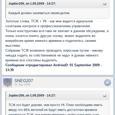
Jupiter206, on 1.09.2009 - 14:27:
Каждый должен заниматься своим делом.
Золотые слова. ТСЖ + УК - как мне видится идеальное
сочетание контроля и профессионализма управления.
Только конструктива все-таки не хватает в данном обсуждении, а
очень хочется понять другую логику, может выделите во
внерабочее время немного времени и поделитесь своими
мыслями.
Собрание ТСЖ возможно проводить опросным путем - никому
никуда ходить из собственников не надо- я думаю немного
времени все способны выделить.
Сообщение отредактировал AndrewD: 01 September 2009 -
13:39
SNEG207
01 Sep 2009
Jupiter206, on 1.09.2009 - 14:27:
ТСЖ это будет дороже, чем просто УК. Плюс необходимо иметь
введу, что 98% жителей не будут иметь достаточно времени
заниматься ТСЖ, они купили квартиры, чтобы в них жить а не