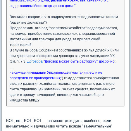
многоквартирного дома,
развитие хозяйства
, связанного с
содержанием Многоквартирного дома."
Возникает вопрос, а что подразумевается под словосочетанием
"развитие хозяйства"?
Предположим, что под "развитием хозяйства" подразумевается,
например, приобретение газонокосилок, специализированной
мототехники или трактора для ухода за прилегающей
территорией.
В случае выбора Собранием собственников жилья другой УК или
при досрочном расторжении договора в случае ликвидации УК
(см. п. 7.3.
Договора
"Договор может быть расторгнут досрочно:
...
- в случае ликвидации Управляющей компании, если не
определен ее правопреемник;"
) кому достанется приобретенная
в целях развития хозяйства техника, оплаченная с расчетного
счета Управляющей компании, за счет средств, полученных от
сдачи в аренду помещений, являющихся частью общего
имущества МЖД?
ВОТ, вот, ВОТ, ВОТ ... начинает доходить, особенно, если
внимательно и вдучимчиво читать всякие "замечательные"