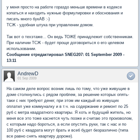
у меня просто на работе гораздо меньше времени в кодексе
копаться и находить нужные формулировки и обоснования и
писать много букАВ :-)
ТСЖ - удобная штука при управлении домом.
Так вот о техэтаже... Он ведь ТОЖЕ принадлежит собственникам.
При наличии ТСЖ - будет проще договориться о его целевом
использовании.
Сообщение отредактировал SNEG207: 01 September 2009 -
13:11
AndrewD
01 Sep 2009
На самом деле вопрос возник лишь по тому, что уже живущие в
доме столкнулись с рядом проблем, за решение которых опять-
таки с них требуют денег, при этом им каждый из живущих
оплатил уже коммуналку и в т.ч. на содержание и ремонт по 25
руб с метра квадратного квартиры. Я хоть и будущий житель, но
меня все это тоже каснется чуть позже и считаю это произволом,
с которым надо бороться, а если опустить руки, так с нас и по
100 руб с квадрата могут брать и всеб будет безразлично (типа
все равно снять квартиру дороже).