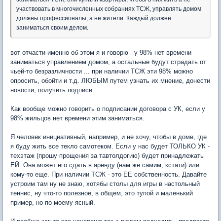
участвовать в многочисленных собраниях ТСЖ, управлять домом
должны профессионалы, а не жители. Каждый должен
заниматься своим делом.
вот отчасти именно об этом я и говорю - у 98% нет времени
заниматься управлением домом, а остальные будут страдать от
чьей-то безразличности ... при наличии ТСЖ эти 98% можно
опросить, обойти и т.д. ЛЮБЫМ путем узнать их мнение, донести
новости, получить подписи.
Как вообще можно говорить о подписании договора с УК, если у
98% жильцов нет времени этим заниматься.
Я человек инициативный, например, и не хочу, чтобы в доме, где
я буду жить все текло самотеком. Если у нас будет ТОЛЬКО УК -
техэтаж (прошу прощения за тавтолдогию) будет принадлежать
ЕЙ. Она может его сдать в аренду (нам же самим, кстати) или
кому-то еще. При наличии ТСЖ - это ЕЕ собственность. Давайте
устроим там ну не знаю, хотябы столы для игры в настольный
теннис, ну что-то полезное, в общем, это тупой и маленький
пример, но по-моему ясный.