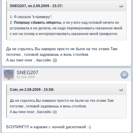
SNEG207, on 2.09.2009 - 15:37:
1- Я сказала "к примеру";
2-
Попрошу сбавить обороты
, я ни у кого над головой ничего не
устраивала и не делила, не надо переворачивать сказанное мной
с ног на голову и интерпретировать сказанное мной превратно.
Да не сорьтесь.Вы наверно просто не были на тех.этаже.Там
потолки , головой задеваешь и вонь столбом.
А вы пинг-понг , бассейн:-)))
SNEG207
02 Sep 2009
Coin, on 2.09.2009 - 15:58:
Да не сорьтесь.Вы наверно просто не были на тех.этаже.Там
потолки , головой задеваешь и вонь столбом.
А вы пинг-понг , бассейн:-)))
БОУЛИНГ!!!! и караоке с ночной дискотекой :-)