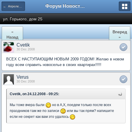
Форум Новостройки
← Апрелевка
ул. Горького, дом 25
«
Вперед
Назад
»
Cvetik
30 Dec 2008
ВСЕХ С НАСТУПАЮЩИМ НОВЫМ 2009 ГОДОМ! Желаю в новом
году всем справить новоселье в своих квартирах!!!!!
Verus
30 Dec 2008
Cvetik, on 24.12.2008 - 09:25:
Мы тоже вчера были
но в А,Х, поедем только после всех
праздников там же по записи
или вы так прям? напишите
если не секрет как вам это удалось