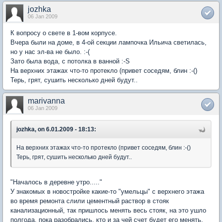
jozhka
06 Jan 2009
К вопросу о свете в 1-вом корпусе.
Вчера были на доме, в 4-ой секции лампочка Ильича светилась,
но у нас эл-ва не было. :-(
Зато была вода, с потолка в ванной :-S
На верхних этажах что-то протекло (привет соседям, блин :-()
Терь, грят, сушить несколько дней будут..
marivanna
06 Jan 2009
jozhka, on 6.01.2009 - 18:13:
На верхних этажах что-то протекло (привет соседям, блин :-()
Терь, грят, сушить несколько дней будут..
"Началось в деревне утро....."
У знакомых в новостройке какие-то "умельцы" с верхнего этажа
во время ремонта слили цементный раствор в стояк
канализационный, так пришлось менять весь стояк, на это ушло
полгода, пока разобрались, кто и за чей счет будет его менять.