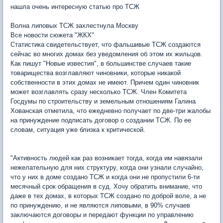
нашла очень интересную статью про ТСЖ
Волна липовых ТСЖ захлестнула Москву
Все новости сюжета "ЖКХ"
Статистика свидетельствует, что фальшивые ТСЖ создаются
сейчас во многих домах без уведомления об этом их жильцов.
Как пишут "Новые известия", в большинстве случаев такие
товарищества возглавляют чиновники, которые никакой
собственности в этих домах не имеют. Причем один чиновник
может возглавлять сразу несколько ТСЖ. Член Комитета
Госдумы по строительству и земельным отношениям Галина
Хованская отметила, что ежедневно получает по две-три жалобы
на принуждение подписать договор о создании ТСЖ. По ее
словам, ситуация уже близка к критической.
"Активность людей как раз возникает тогда, когда им навязали
нежелательную для них структуру, когда они узнали случайно,
что у них в доме создано ТСЖ и когда они не пропустили 6-ти
месячный срок обращения в суд. Хочу обратить внимание, что
даже в тех домах, в которых ТСЖ создано по доброй воле, а не
по принуждению, и не являются липовыми, в 90% случаев
заключаются договоры и передают функции по управлению