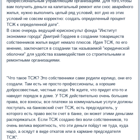
профессиональным управляющим организациям. Для того,чтобы
вам получить деньги на капитальный ремонт или снос аварийного
жилья, нужно выполнить целый ряд условий, вот дно из этих
условий не совсем корректно: создать определенный процент
ТСЖ к определенной дате".
В свою очередь ведущий юрисконсульт фонда "Институт
экономики города" Дмитрий Гордеев в создании товариществ
собственников жилья видит немало плюсов. Идея ТСЖ, по его
мнению, заключается в создании так называемой "юридической
оболочки" для удобства взаимодействия со строительными и
ремонтными организациями.
"Что такое ТСЖ? Это собственники сами родили юрлицо, они его
создали. Там есть не просто профессионалы, а хорошие
добросовестные, честные люди. Не ждите, что придет кто-то и
наведет порядок в доме. У ТСЖ действительно очень большие
права, все взносы, все платежи за коммунальные услуги должны
поступать на банковский счет ТСЖ, есть председатель, у
которого есть право вести счет в банке, он может этими деньгами
распоряжаться. Если ТСЖ создано без воли собственников, то
очень велика вероятность, что эти деньги пойдут не туда, куда
надо, а осядут в виде откатов или в кармане председателя
ТСЖ".