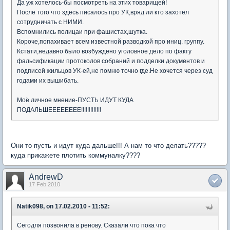
Да уж хотелось-бы посмотреть на этих товарищей!
После того что здесь писалось про УК,вряд ли кто захотел
сотрудничать с НИМИ.
Вспомнились полицаи при фашистах,шутка.
Короче,попахивает всем известной разводкой про иниц. группу.
Кстати,недавно было возбуждено уголовное дело по факту
фальсификации протоколов собраний и подделки документов и
подписей жильцов УК-ей,не помню точно где.Не хочется через суд
годами их вышибать.
Моё личное мнение-ПУСТЬ ИДУТ КУДА
ПОДАЛЬШЕЕЕЕЕЕЕЕ!!!!!!!!!!!!!
Они то пусть и идут куда дальше!!! А нам то что делать?????
куда прикажете плотить коммуналку????
AndrewD
17 Feb 2010
Natik098, on 17.02.2010 - 11:52:
Сегодля позвонила в ренову. Сказали что пока что