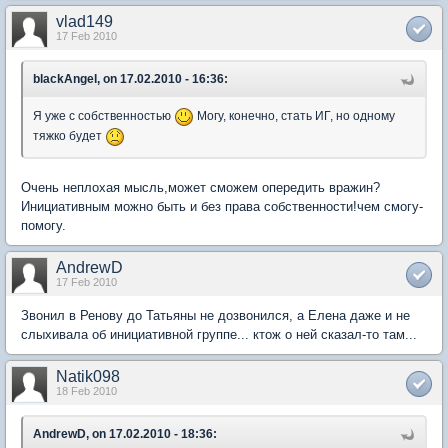
vlad149
17 Feb 2010
blackAngel, on 17.02.2010 - 16:36:
Я уже с собственностью
Могу, конечно, стать ИГ, но одному
тяжко будет
Очень неплохая мысль,может сможем опередить вражин?
Инициативным можно быть и без права собственности!чем смогу-
помогу.
AndrewD
17 Feb 2010
Звонил в Ренову до Татьяны не дозвонился, а Елена даже и не
слыхивала об инициативной группе... ктож о ней сказал-то там...
Natik098
18 Feb 2010
AndrewD, on 17.02.2010 - 18:36: