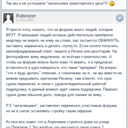
Так мы и не услышали "начальника транспортного цеха"!!!
Robinzon
21 Nov 2007
Я просто хочу сказать, что на форуме много людей, которые
ВРУТ. Я призываю людей которые действительно приобрели
квартиру не верить не кому на слово, вас пытаются ОБМАНУТЬ,
заставить нервничать и делать глупости. Если хотите получить
квалифицированный ответ, пишите в Регион или реэлторам. На
фотографиях вижу медленное, но всётаки строительство. А
чтобы на форуме можно было кому то верить, я и предлагал
встретиться и удостовериться, кто такие "призраки". На вопрос
"что я буду делать" отвечаю, к сожалению ни я , не мы вместе не
можем предъявить претензии Региону, там ответят, что срок
сдачи перенесён, в связи с удовлетварительной работой
подрядчика, в данный момент идёт смена подрядчика. Перенос
сдачи дома обычное дело, повода для паники не вижу ...
P.S "негатившики", заставляют нервничать участников форума,
но не в силах остановить стройку таким образом.
Кстати все знают что в Апрелевке строятся дома на улице
ул.Парковая ? Это вообще где находится такая улица ?