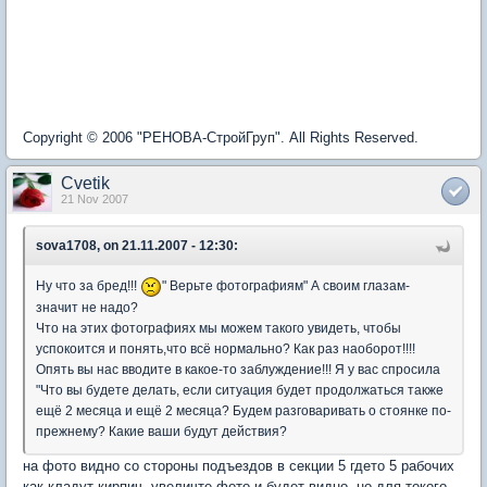
Copyright © 2006 "РЕНОВА-СтройГруп". All Rights Reserved.
Cvetik
21 Nov 2007
sova1708, on 21.11.2007 - 12:30:
Ну что за бред!!!
" Верьте фотографиям" А своим глазам-
значит не надо?
Что на этих фотографиях мы можем такого увидеть, чтобы
успокоится и понять,что всё нормально? Как раз наоборот!!!!
Опять вы нас вводите в какое-то заблуждение!!! Я у вас спросила
"Что вы будете делать, если ситуация будет продолжаться также
ещё 2 месяца и ещё 2 месяца? Будем разговаривать о стоянке по-
прежнему? Какие ваши будут действия?
на фото видно со стороны подъездов в секции 5 гдето 5 рабочих
как кладут кирпич, увеличте фото и будет видно, но для токого