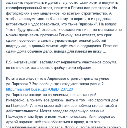
заставить нервничать и делать глупости. Если хотите получить
квалифицированный ответ, пишите в Регион или реэлторам. На
фотографиях вижу медленное, но всётаки строительство. А
чтобы на форуме можно было кому то верить, я и предлагал
встретиться и удостовериться, кто такие "призраки". На вопрос
"что я буду делать" отвечаю, к сожалению ни я , не мы вместе не
можем предъявить претензии Региону, там ответят, что срок
сдачи перенесён, в связи с удовлетварительной работой
подрядчика, в данный момент идёт смена подрядчика. Перенос
сдачи дома обычное дело, повода для паники не вижу ...
P.S "негатившики", заставляют нервничать участников форума,
но не в силах остановить стройку таким образом.
Кстати все знают что в Апрелевке строятся дома на улице
ул.Парковая ? Это вообще где находится такая улица ?
http://mian.ru/House...px?ObjID=237120
ул.Парковая находится за линиями, т.е за станцией.
Интересно, а почему все должны знать о том, что строится дом
на Парковой. Или мы скоро всё-таки все поймем кто вы такой в
действительности. Может заведете отдельную ветку на
Парковую и там будете всем мозги полоскать. Или предлагаю
другой вариант -всё-таки обратиться к врачу, а то эта
"разоблочемания" ваша достала. Хорошо. тогда ответьте сколько