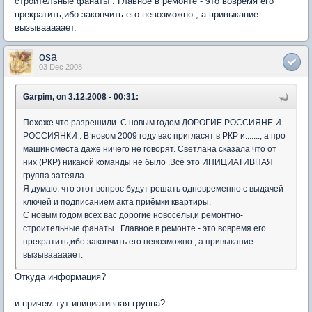
строительные фанаты . Главное в ремонте - это вовремя его
прекратить,ибо закончить его невозможно , а привыкание
вызывааааает.
osa
03 Dec 2008
Garpim, on 3.12.2008 - 00:31:
Похоже что разрешили .С новым годом ДОРОГИЕ РОССИЯНЕ И
РОССИЯНКИ . В новом 2009 году вас пригласят в РКР и......., а про
машиноместа даже ничего не говорят. Светлана сказала что от
них (РКР) никакой команды не было .Всё это ИНИЦИАТИВНАЯ
группа затеяла.
Я думаю, что этот вопрос будут решать одновременно с выдачей
ключей и подписанием акта приёмки квартиры.
С новым годом всех вас дорогие новосёлы,и ремонтно-
строительные фанаты . Главное в ремонте - это вовремя его
прекратить,ибо закончить его невозможно , а привыкание
вызывааааает.
Откуда информация?
и причем тут инициативная группа?