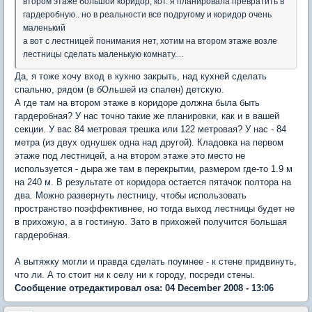
втором этаже большой коридор, кот. я планировала превратить в
гардеробную.. но в реальности все подругому и коридор очень
маленький
а вот с лестницей понимания нет, хотим на втором этаже возле
лестницы сделать маленькую комнату....
Да, я тоже хочу вход в кухню закрыть, над кухней сделать
спальню, рядом (в бОльшей из спален) детскую.
А где там на втором этаже в коридоре должна была быть
гардеробная? У нас точно такие же планировки, как и в вашей
секции. У вас 84 метровая трешка или 122 метровая? У нас - 84
метра (из двух однушек одна над другой). Кладовка на первом
этаже под лестницей, а на втором этаже это место не
используется - дыра же там в перекрытии, размером где-то 1.9 м
на 240 м. В результате от коридора остается пятачок полтора на
два. Можно развернуть лестницу, чтобы использовать
пространство поэффективнее, но тогда выход лестницы будет не
в прихожую, а в гостиную. Зато в прихожей получится большая
гардеробная.
А вытяжку могли и правда сделать поумнее - к стене придвинуть,
что ли. А то стоит ни к селу ни к городу, посреди стены.
Сообщение отредактировал osa: 04 December 2008 - 13:06