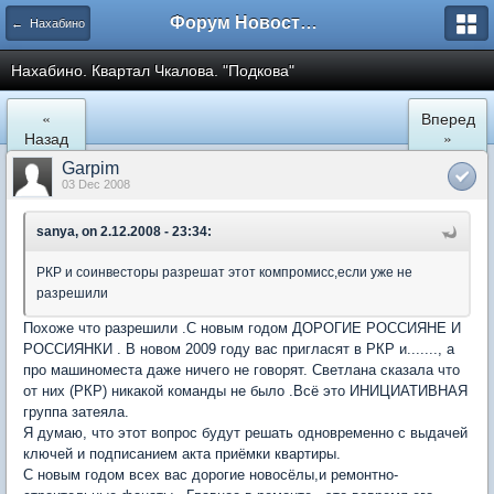
Форум Новостройки
← Нахабино
Нахабино. Квартал Чкалова. "Подкова"
«
Вперед
Назад
»
Garpim
03 Dec 2008
sanya, on 2.12.2008 - 23:34:
РКР и соинвесторы разрешат этот компромисс,если уже не
разрешили
Похоже что разрешили .С новым годом ДОРОГИЕ РОССИЯНЕ И
РОССИЯНКИ . В новом 2009 году вас пригласят в РКР и......., а
про машиноместа даже ничего не говорят. Светлана сказала что
от них (РКР) никакой команды не было .Всё это ИНИЦИАТИВНАЯ
группа затеяла.
Я думаю, что этот вопрос будут решать одновременно с выдачей
ключей и подписанием акта приёмки квартиры.
С новым годом всех вас дорогие новосёлы,и ремонтно-