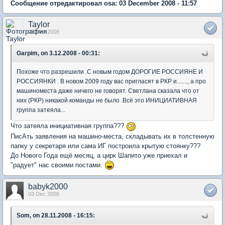
Сообщение отредактировал osa: 03 December 2008 - 11:57
Taylor
03 Dec 2008
Garpim, on 3.12.2008 - 00:31:
Похоже что разрешили .С новым годом ДОРОГИЕ РОССИЯНЕ И
РОССИЯНКИ . В новом 2009 году вас пригласят в РКР и......., а про
машиноместа даже ничего не говорят. Светлана сказала что от
них (РКР) никакой команды не было .Всё это ИНИЦИАТИВНАЯ
группа затеяла...
Что затеяла инициативная группа???
ПисАть заявления на машино-места, складывать их в толстенную
папку у секретаря или сама ИГ построила крытую стоянку???
До Нового Года ещё месяц, а цирк Шапито уже приехал и
"радует" нас своими постами.
babyk2000
03 Dec 2008
Som, on 28.11.2008 - 16:15: