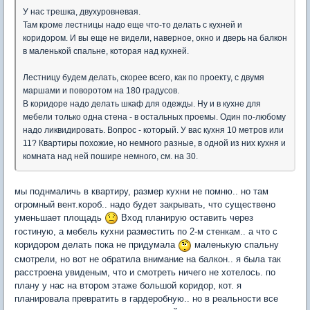
У нас трешка, двухуровневая.
Там кроме лестницы надо еще что-то делать с кухней и
коридором. И вы еще не видели, наверное, окно и дверь на балкон
в маленькой спальне, которая над кухней.
Лестницу будем делать, скорее всего, как по проекту, с двумя
маршами и поворотом на 180 градусов.
В коридоре надо делать шкаф для одежды. Ну и в кухне для
мебели только одна стена - в остальных проемы. Один по-любому
надо ликвидировать. Вопрос - который. У вас кухня 10 метров или
11? Квартиры похожие, но немного разные, в одной из них кухня и
комната над ней пошире немного, см. на 30.
мы поднмаличь в квартиру, размер кухни не помню.. но там
огромный вент.короб.. надо будет закрывать, что существено
уменьшает площадь
Вход планирую оставить через
гостиную, а мебель кухни разместить по 2-м стенкам.. а что с
коридором делать пока не придумала
маленькую спальну
смотрели, но вот не обратила внимание на балкон.. я была так
расстроена увиденым, что и смотреть ничего не хотелось. по
плану у нас на втором этаже большой коридор, кот. я
планировала превратить в гардеробную.. но в реальности все