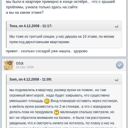
мы были в квартире примерно в конце октября... что с крышей
проблемы, узнала только здесь на сайте
а вы на каком этаже?
Toxa, on 4.12.2008 - 11:17:
Мы тоже из третьей секции, у нас двушка на 16 этаже, по-моему
прям под двухэтажными квартирами.
привет.. сколько соседей уже нашла.. здорово
osa
04 Dec 2008
Som, on 4.12.2008 - 11:09:
мы поднмаличь в квартиру, размер кухни не помню.. но там
огромный вент.короб.. надо будет закрывать, что существено
уменьшает площадь
Вход планирую оставить через гостиную,
а мебель кухни разместить по 2-м стенкам.. а что с коридором
делать пока не придумала
маленькую спальну смотрели, но
вот не обратила внимание на балкон.. я была так расстроена
увиденым, что и смотреть ничего не хотелось. по плану у нас на