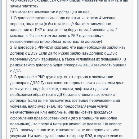
Что касается охраны, сам Сумин сказал - можете не платить, а вы
зачем платите?
Что касается коммуналки и роста цен на неё:
1. В договоре сказано что надо оплатить авансом 4 месяца -
хорошо, оплатили (я бы кстати ещё бы взял письменное
заявление от РКР о том что они берут не за 4 месяца, а за 2
месяца - я бы не хотел оставлять РКР-груп лазейку о
невыполненных мною обязательствах по договору)
2. В договоре с РКР-груп сказано, что вам необходимо заключить
договор с ДЭЗ? Если да то нужно заключать договор с ДЭЗ с
перечнем услуг и тарифами, а также условиями их повышения. В
рамках такого договора будут оговорены ваши взаимоотношения
с ДЭЗ.
3. В договоре с РКР-груп отсутствет строчка о заключении
договора с ДЭЗ? Тут сложнее, во-первых если вы на самом деле
пользуетесь водой, светом, теплом, лифтом и т.д. - вам
необходимо обратиться в ДЭЗ с заявлением о заключении
договора. Если вы не пользуетесь все выше перечисленными
услугами, например зная, что предоставляемые услуги
некачественные или неполные, или вы хотите дождаться
оформления прав собственности (что в принципе наиболее
правильно) - то после 4 месяцев ничего не платите. На вопрос
ДЭЗ - почему не платите, отвечаете - я не пользуюсь вашими
услугами. Ни один суд не примет сторону ДЭЗ, в случае если он