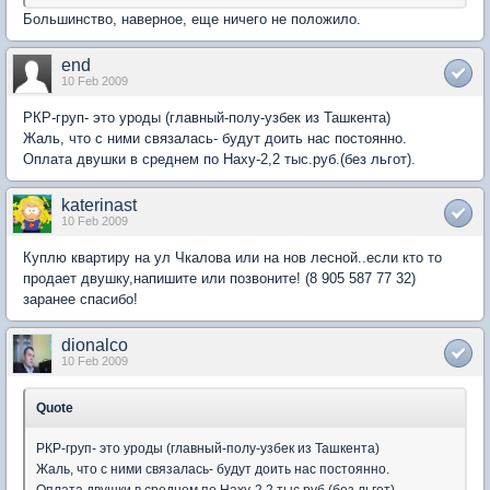
Большинство, наверное, еще ничего не положило.
end
10 Feb 2009
РКР-груп- это уроды (главный-полу-узбек из Ташкента)
Жаль, что с ними связалась- будут доить нас постоянно.
Оплата двушки в среднем по Наху-2,2 тыс.руб.(без льгот).
katerinast
10 Feb 2009
Куплю квартиру на ул Чкалова или на нов лесной..если кто то
продает двушку,напишите или позвоните! (8 905 587 77 32)
заранее спасибо!
dionalco
10 Feb 2009
Quote
РКР-груп- это уроды (главный-полу-узбек из Ташкента)
Жаль, что с ними связалась- будут доить нас постоянно.