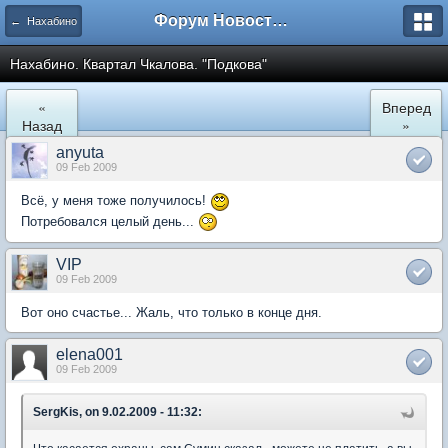
Форум Новостройки
← Нахабино
Нахабино. Квартал Чкалова. "Подкова"
«
Вперед
Назад
»
anyuta
09 Feb 2009
Всё, у меня тоже получилось!
Потребовался целый день...
VIP
09 Feb 2009
Вот оно счастье... Жаль, что только в конце дня.
elena001
09 Feb 2009
SergKis, on 9.02.2009 - 11:32: