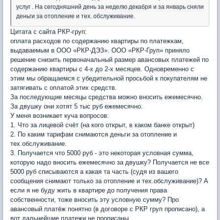
услуг . На сегодняшний день за неделю декабря и за январь сняли
деньги за отопление и тех. обслуживание.
Цитата с сайта РКР-груп:
оплата расходов по содержанию квартиры по платежкам,
выдаваемым в ООО «РКР-ДЭЗ». ООО «РКР-Груп» приняло
решение снизить первоначальный размер авансовых платежей по
содержанию квартиры с 4-х до 2-х месяцев. Одновременно с
этим мы обращаемся с убедительной просьбой к покупателям не
затягивать с оплатой этих средств.
За последующие месяцы средства можно вносить ежемесячно.
За двушку они хотят 5 тыс руб ежемесячно.
У меня возникает куча вопросов:
1. Что за лицевой счёт (на кого открыт, в каком банке открыт)
2. По каким тарифам снимаются деньги за отопление и
тех.обслуживание.
3. Получается что 5000 руб - это некоторая условная сумма,
которую надо вносить ежемесячно за двушку? Получается не все
5000 руб списываются а какая та часть (судя из вашего
сообщения снимают только за отопление и тех.обслуживание)? А
если я не буду жить в квартире до получения права
собственности, тоже вносить эту условную сумму? Про
авансовый платёж понятно (в договоре с РКР груп прописано), а
вот дальнейшие платежи не прописаны.