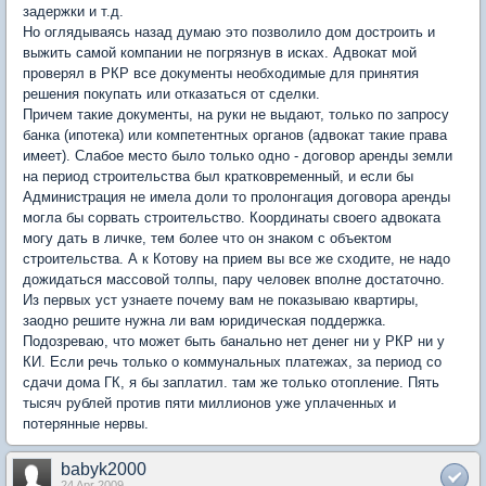
задержки и т.д.
Но оглядываясь назад думаю это позволило дом достроить и
выжить самой компании не погрязнув в исках. Адвокат мой
проверял в РКР все документы необходимые для принятия
решения покупать или отказаться от сделки.
Причем такие документы, на руки не выдают, только по запросу
банка (ипотека) или компетентных органов (адвокат такие права
имеет). Слабое место было только одно - договор аренды земли
на период строительства был кратковременный, и если бы
Администрация не имела доли то пролонгация договора аренды
могла бы сорвать строительство. Координаты своего адвоката
могу дать в личке, тем более что он знаком с объектом
строительства. А к Котову на прием вы все же сходите, не надо
дожидаться массовой толпы, пару человек вполне достаточно.
Из первых уст узнаете почему вам не показываю квартиры,
заодно решите нужна ли вам юридическая поддержка.
Подозреваю, что может быть банально нет денег ни у РКР ни у
КИ. Если речь только о коммунальных платежах, за период со
сдачи дома ГК, я бы заплатил. там же только отопление. Пять
тысяч рублей против пяти миллионов уже уплаченных и
потерянные нервы.
babyk2000
24 Apr 2009