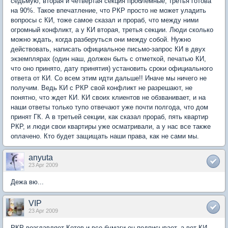
седьмую, вторая и четвертая секция проблемные, третья готова
на 90%. Такое впечатление, что РКР просто не может уладить
вопросы с КИ, тоже самое сказал и прораб, что между ними
огромный конфликт, а у КИ вторая, третья секции. Люди сколько
можно ждать, когда разберуться они между собой. Нужно
действовать, написать официальное письмо-запрос КИ в двух
экземплярах (один наш, должен быть с отметкой, печатью КИ,
что оно принято, дату принятия) установить сроки официального
ответа от КИ. Со всем этим идти дальше!! Иначе мы ничего не
получим. Ведь КИ с РКР свой конфликт не разрешают, не
понятно, что ждет КИ. КИ своих клиентов не обзванивает, и на
наши ответы только тупо отвечают уже почти полгода, что дом
принят ГК. А в третьей секции, как сказал прораб, пять квартир
РКР, и люди свои квартиры уже осматривали, а у нас все также
оплачено. Кто будет защищать наши права, как не сами мы.
anyuta
23 Apr 2009
Дежа вю...
VIP
23 Apr 2009
РКР возглавляет Котов и все бумаги он подписывает, а вот КИ