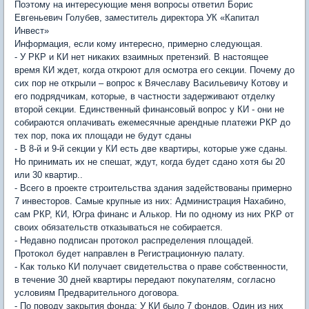
Поэтому на интересующие меня вопросы ответил Борис
Евгеньевич Голубев, заместитель директора УК «Капитал
Инвест»
Информация, если кому интересно, примерно следующая.
- У РКР и КИ нет никаких взаимных претензий. В настоящее
время КИ ждет, когда откроют для осмотра его секции. Почему до
сих пор не открыли – вопрос к Вячеславу Васильевичу Котову и
его подрядчикам, которые, в частности задерживают отделку
второй секции. Единственный финансовый вопрос у КИ - они не
собираются оплачивать ежемесячные арендные платежи РКР до
тех пор, пока их площади не будут сданы
- В 8-й и 9-й секции у КИ есть две квартиры, которые уже сданы.
Но принимать их не спешат, ждут, когда будет сдано хотя бы 20
или 30 квартир..
- Всего в проекте строительства здания задействованы примерно
7 инвесторов. Самые крупные из них: Администрация Нахабино,
сам РКР, КИ, Югра финанс и Алькор. Ни по одному из них РКР от
своих обязательств отказываться не собирается.
- Недавно подписан протокол распределения площадей.
Протокол будет направлен в Регистрационную палату.
- Как только КИ получает свидетельства о праве собственности,
в течение 30 дней квартиры передают покупателям, согласно
условиям Предварительного договора.
- По поводу закрытия фонда: У КИ было 7 фондов. Один из них