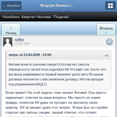
Форум Новостройки
← Нахабино
Нахабино. Квартал Чкалова. "Подкова"
«
Вперед
Назад
»
roffor
23 Apr 2009
sanya, on 23.04.2009 - 14:50:
Фатима всем по разному говорит.К Котову нет смысла
обращаться,и так всё ясно,задолжал КИ.Что ждёт нас после того
как фонд недвижимости первый прекажит долго жить?В нашем
договоре непонятно с кем заключали договор,с КИ или фондом
под управлением КИ(Д.У)
Всем привет! На этой неделе тоже звонил Фатиме! Она просто
нервничает, отвечая на наши вопросы. Мы просто не знаем
правды, клиентов КИ даже не пускают на просмотр своих
квартир. КИ не решает даже этот вопрос. Вчера был на стройке
спросил про третью секцию, прораб ответил, что готовят