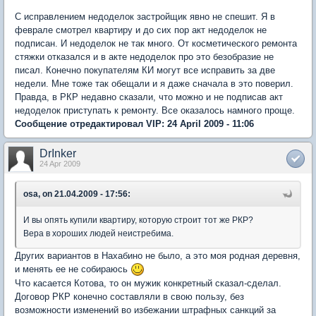
С исправлением недоделок застройщик явно не спешит. Я в
феврале смотрел квартиру и до сих пор акт недоделок не
подписан. И недоделок не так много. От косметического ремонта
стяжки отказался и в акте недоделок про это безобразие не
писал. Конечно покупателям КИ могут все исправить за две
недели. Мне тоже так обещали и я даже сначала в это поверил.
Правда, в РКР недавно сказали, что можно и не подписав акт
недоделок приступать к ремонту. Все оказалось намного проще.
Сообщение отредактировал VIP: 24 April 2009 - 11:06
DrInker
24 Apr 2009
osa, on 21.04.2009 - 17:56:
И вы опять купили квартиру, которую строит тот же РКР?
Вера в хороших людей неистребима.
Других вариантов в Нахабино не было, а это моя родная деревня,
и менять ее не собираюсь
Что касается Котова, то он мужик конкретный сказал-сделал.
Договор РКР конечно составляли в свою пользу, без
возможности изменений во избежании штрафных санкций за