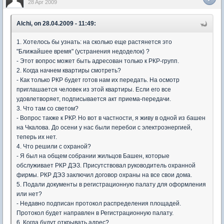
28 Apr 2009
Alchi, on 28.04.2009 - 11:49:
1. Хотелось бы узнать: на сколько еще растянется это
"Ближайшее время" (устранения недоделок) ?
- Этот вопрос может быть адресован только к РКР-групп.
2. Когда начнем квартиры смотреть?
- Как только РКР будет готов нам их передать. На осмотр
приглашается человек из этой квартиры. Если его все
удовлетворяет, подписывается акт приема-передачи.
3. Что там со светом?
- Вопрос также к РКР. Но вот в частности, я живу в одной из башен
на Чкалова. До осени у нас были перебои с электроэнергией,
теперь их нет.
4. Что решили с охраной?
- Я был на общем собрании жильцов Башен, которые
обслуживает РКР ДЭЗ. Присутствовал руководитель охранной
фирмы. РКР ДЭЗ заключил договор охраны на все свои дома.
5. Подали документы в регистрационную палату для оформления
или нет?
- Недавно подписан протокол распределения площадей.
Протокол будет направлен в Регистрационную палату.
6. Когда будут открывать адрес?