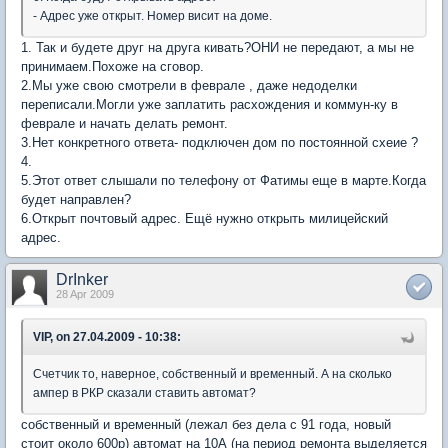
- Адрес уже открыт. Номер висит на доме.
1. Так и будете друг на друга кивать?ОНИ не передают, а мы не
принимаем.Похоже на сговор.
2.Мы уже свою смотрели в феврале , даже недоделки
переписали.Могли уже заплатить расхождения и коммун-ку в
феврале и начать делать ремонт.
3.Нет конкретного ответа- подключен дом по постоянной схеие ?
4.
5.Этот ответ слышали по телефону от Фатимы еще в марте.Когда
будет направлен?
6.Открыт почтовый адрес. Ещё нужно открыть милицейский
адрес.
DrInker
28 Apr 2009
VIP, on 27.04.2009 - 10:38:
Счетчик то, наверное, собственный и временный. А на сколько
ампер в РКР сказали ставить автомат?
собственный и временный (лежал без дела с 91 года, новый
стоит около 600р) автомат на 10А (на период ремонта выделяется