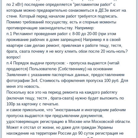
по 2 кВт) последнее определяется "регламентом работ" с
которым можно предварительно ознакомиться в ДЕЗе висит на
стене. Который перед началом работ требуется подписать.
Помимо требований посуществу, есть и спорные моменты
противоречащие законодательству. Например:
п.1 Регламент проведения работ с 8-00 до 20-00 (при этом
проживание рабочих в доме запрещено) Например я в своей
квартире сам делаю ремонт, привлекая к работе тещу, тестя,
брата, свата почему я не могу клеить обои после 20 ноль-ноль?
вопрос!
п.4 Порядок выдачи пропусков: - пропуска выдаются (читай
продаются) Пользователю (Собственнику) на основании
Заявления с указанием паспортных данных, предоставлением
фотографии 3х4. Стоимость оформления пропуска 100 руб. Для
меня это новость.
Поскольку все это на период ремонта на каждого работягу
(включая тещу, тестя , брата-свата) нужно будет выложить по
100р за картонку с печатью.
и самое прикольное, что "иностранным и иногородним рабочим
пропуска выдаются при предъявлении документов,
удостоверяющих регистрацию в Москве или Московской области.
Может я отстал от жизни, но даже для граждан Украины
нахождение на территории России до 90 суток регистрация не