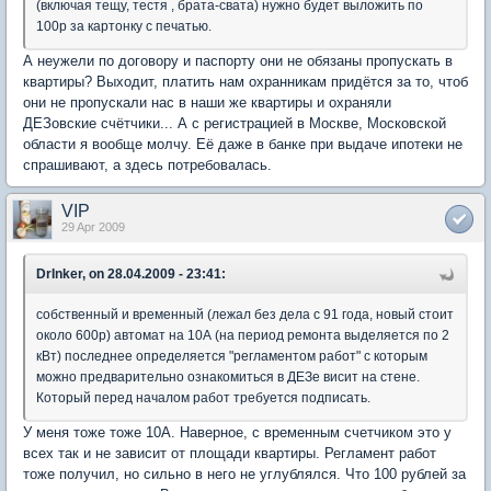
(включая тещу, тестя , брата-свата) нужно будет выложить по
100р за картонку с печатью.
А неужели по договору и паспорту они не обязаны пропускать в
квартиры? Выходит, платить нам охранникам придётся за то, чтоб
они не пропускали нас в наши же квартиры и охраняли
ДЕЗовские счётчики... А с регистрацией в Москве, Московской
области я вообще молчу. Её даже в банке при выдаче ипотеки не
спрашивают, а здесь потребовалась.
VIP
29 Apr 2009
DrInker, on 28.04.2009 - 23:41:
собственный и временный (лежал без дела с 91 года, новый стоит
около 600р) автомат на 10А (на период ремонта выделяется по 2
кВт) последнее определяется "регламентом работ" с которым
можно предварительно ознакомиться в ДЕЗе висит на стене.
Который перед началом работ требуется подписать.
У меня тоже тоже 10А. Наверное, с временным счетчиком это у
всех так и не зависит от площади квартиры. Регламент работ
тоже получил, но сильно в него не углублялся. Что 100 рублей за