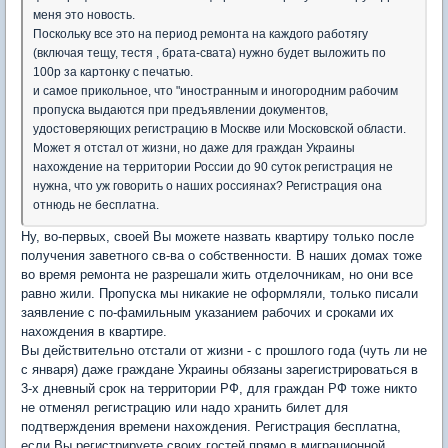
меня это новость.
Поскольку все это на период ремонта на каждого работягу
(включая тещу, тестя , брата-свата) нужно будет выложить по
100р за картонку с печатью.
и самое прикольное, что "иностранным и иногородним рабочим
пропуска выдаются при предъявлении документов,
удостоверяющих регистрацию в Москве или Московской области.
Может я отстал от жизни, но даже для граждан Украины
нахождение на территории России до 90 суток регистрация не
нужна, что уж говорить о наших россиянах? Регистрация она
отнюдь не бесплатна.
Ну, во-первых, своей Вы можете назвать квартиру только после
получения заветного св-ва о собственности. В наших домах тоже
во время ремонта не разрешали жить отделочникам, но они все
равно жили. Пропуска мы никакие не оформляли, только писали
заявление с по-фамильным указанием рабочих и сроками их
нахождения в квартире.
Вы действительно отстали от жизни - с прошлого года (чуть ли не
с января) даже граждане Украины обязаны зарегистрироваться в
3-х дневный срок на территории РФ, для граждан РФ тоже никто
не отменял регистрацию или надо хранить билет для
подтверждения времени нахождения. Регистрация бесплатна,
если Вы регистрируете своих гостей прямо в миграционной