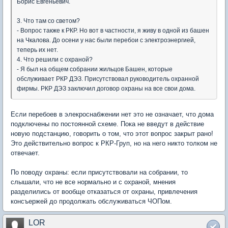
Борис Евгеньевич.
3. Что там со светом?
- Вопрос также к РКР. Но вот в частности, я живу в одной из башен
на Чкалова. До осени у нас были перебои с электроэнергией,
теперь их нет.
4. Что решили с охраной?
- Я был на общем собрании жильцов Башен, которые
обслуживает РКР ДЭЗ. Присутствовал руководитель охранной
фирмы. РКР ДЭЗ заключил договор охраны на все свои дома.
Если перебоев в элекроснабжении нет это не означает, что дома
подключены по постоянной схеме. Пока не введут в действие
новую подстанцию, говорить о том, что этот вопрос закрыт рано!
Это действительно вопрос к РКР-Груп, но на него никто толком не
отвечает.
По поводу охраны: если присутствовали на собрании, то
слышали, что не все нормально и с охраной, мнения
разделились от вообще отказаться от охраны, привлечения
консъержей до продолжать обслуживаться ЧОПом.
LOR