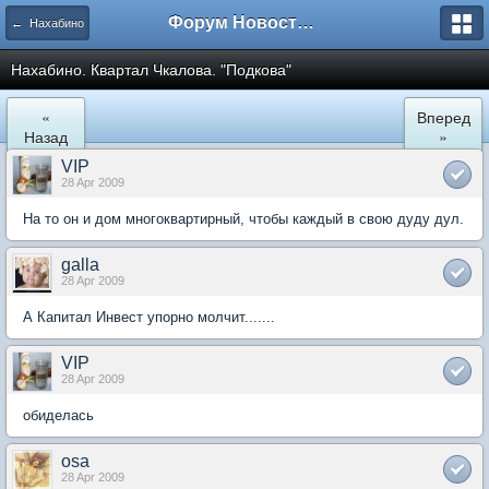
Форум Новостройки
← Нахабино
Нахабино. Квартал Чкалова. "Подкова"
«
Вперед
Назад
»
VIP
28 Apr 2009
На то он и дом многоквартирный, чтобы каждый в свою дуду дул.
galla
28 Apr 2009
А Капитал Инвест упорно молчит.......
VIP
28 Apr 2009
обиделась
osa
28 Apr 2009