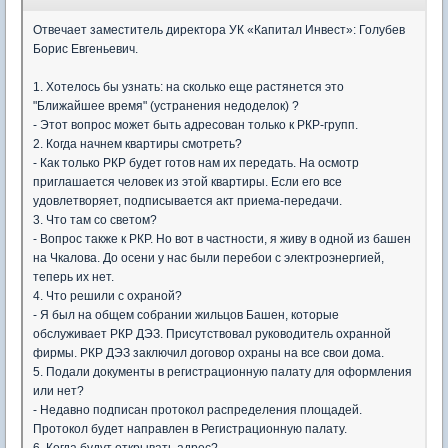
Отвечает заместитель директора УК «Капитал Инвест»: Голубев
Борис Евгеньевич.
1. Хотелось бы узнать: на сколько еще растянется это
"Ближайшее время" (устранения недоделок) ?
- Этот вопрос может быть адресован только к РКР-групп.
2. Когда начнем квартиры смотреть?
- Как только РКР будет готов нам их передать. На осмотр
приглашается человек из этой квартиры. Если его все
удовлетворяет, подписывается акт приема-передачи.
3. Что там со светом?
- Вопрос также к РКР. Но вот в частности, я живу в одной из башен
на Чкалова. До осени у нас были перебои с электроэнергией,
теперь их нет.
4. Что решили с охраной?
- Я был на общем собрании жильцов Башен, которые
обслуживает РКР ДЭЗ. Присутствовал руководитель охранной
фирмы. РКР ДЭЗ заключил договор охраны на все свои дома.
5. Подали документы в регистрационную палату для оформления
или нет?
- Недавно подписан протокол распределения площадей.
Протокол будет направлен в Регистрационную палату.