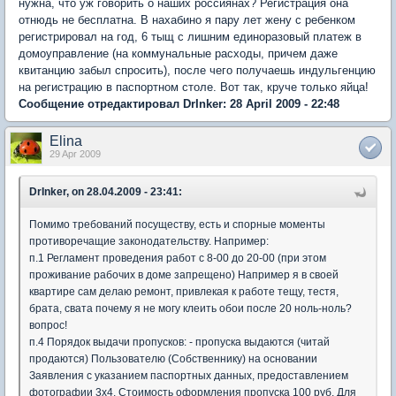
нужна, что уж говорить о наших россиянах? Регистрация она
отнюдь не бесплатна. В нахабино я пару лет жену с ребенком
регистрировал на год, 6 тыщ с лишним единоразовый платеж в
домоуправление (на коммунальные расходы, причем даже
квитанцию забыл спросить), после чего получаешь индульгенцию
на регистрацию в паспортном столе. Вот так, круче только яйца!
Сообщение отредактировал DrInker: 28 April 2009 - 22:48
Elina
29 Apr 2009
DrInker, on 28.04.2009 - 23:41:
Помимо требований посуществу, есть и спорные моменты
противоречащие законодательству. Например:
п.1 Регламент проведения работ с 8-00 до 20-00 (при этом
проживание рабочих в доме запрещено) Например я в своей
квартире сам делаю ремонт, привлекая к работе тещу, тестя,
брата, свата почему я не могу клеить обои после 20 ноль-ноль?
вопрос!
п.4 Порядок выдачи пропусков: - пропуска выдаются (читай
продаются) Пользователю (Собственнику) на основании
Заявления с указанием паспортных данных, предоставлением
фотографии 3х4. Стоимость оформления пропуска 100 руб. Для