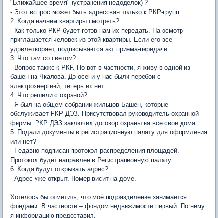
"Ближайшее время" (устранения недоделок) ?
- Этот вопрос может быть адресован только к РКР-групп.
2. Когда начнем квартиры смотреть?
- Как только РКР будет готов нам их передать. На осмотр
приглашается человек из этой квартиры. Если его все
удовлетворяет, подписывается акт приема-передачи.
3. Что там со светом?
- Вопрос также к РКР. Но вот в частности, я живу в одной из
башен на Чкалова. До осени у нас были перебои с
электроэнергией, теперь их нет.
4. Что решили с охраной?
- Я был на общем собрании жильцов Башен, которые
обслуживает РКР ДЭЗ. Присутствовал руководитель охранной
фирмы. РКР ДЭЗ заключил договор охраны на все свои дома.
5. Подали документы в регистрационную палату для оформления
или нет?
- Недавно подписан протокол распределения площадей.
Протокол будет направлен в Регистрационную палату.
6. Когда будут открывать адрес?
- Адрес уже открыт. Номер висит на доме.
Хотелось бы отметить, что моё подразделение занимается
фондами. В частности – фондом недвижимости первый. По нему
я информацию предоставил.