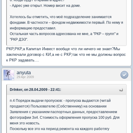
6. Когда будут открывать адрес?
- Адрес уже открыт. Номер висит на доме.
Хотелось бы отметить, что моё подразделение занимается
фондами. В частности – фондом недвижимости первый. По нему я
информацию предоставил.
Остальная часть вопросов адресована не мне, а "РКР – групп" и
"РКР ДЭЗ".
РКР,РКР,а Капитал Инвест вообще что ли ничего не знает?Мы
заключали договор с КИ,а не с РКР,так что не мы должны вопрос
к РКР задавать....
anyuta
29 Apr 2009
DrInker, on 28.04.2009 - 22:41:
п.4 Порядок выдачи пропусков: - пропуска выдаются (читай
продаются) Пользователю (Собственнику) на основании
Заявления с указанием паспортных данных, предоставлением
фотографии 3х4. Стоимость оформления пропуска 100 руб. Для
меня это новость.
Поскольку все это на период ремонта на каждого работягу