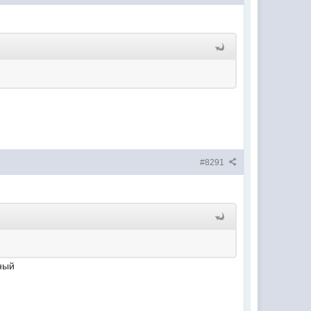
#8291
нный