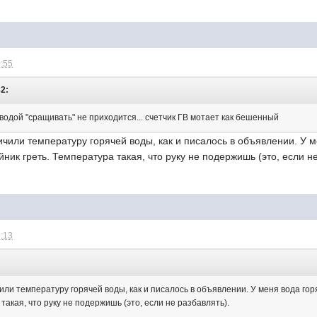
0:55
32:
й водой "сращивать" не приходится... счетчик ГВ мотает как бешенный
ичили температуру горячей воды, как и писалось в объявлении. У 
ник греть. Температура такая, что руку не подержишь (это, если не
6:13
или температуру горячей воды, как и писалось в объявлении. У меня вода гор
такая, что руку не подержишь (это, если не разбавлять).