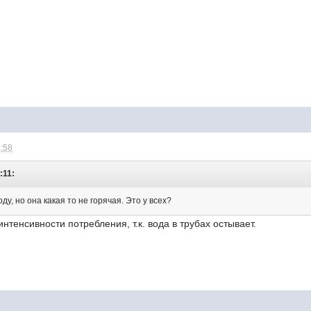
8:58
:11:
у, но она какая то не горячая. Это у всех?
нтенсивности потребления, т.к. вода в трубах остывает.