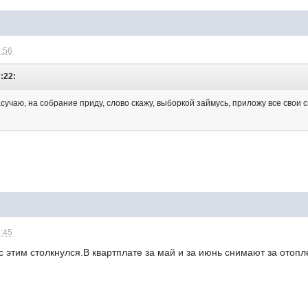
5:56
7:22:
сучаю, на собрание приду, слово скажу, выборкой займусь, приложу все свои
6:45
с этим столкнулся.В квартплате за май и за июнь снимают за отоп