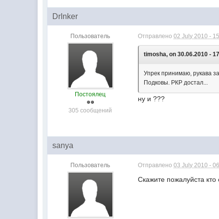
DrInker
Пользователь
Отправлено
02 July 2010 - 1
timosha, on 30.06.2010 - 1
Упрек принимаю, рукава за
Подковы. РКР достал...
Постоялец
ну и ???
305 сообщений
sanya
Пользователь
Отправлено
03 July 2010 - 0
Скажите пожалуйста кто 