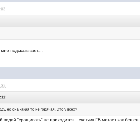
1:02
 мне подсказывает....
5:32
:11:
у, но она какая то не горячая. Это у всех?
ной водой "сращивать" не приходится... счетчик ГВ мотает как беше