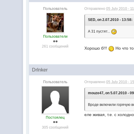
Пользователь
Отправлено
05 July 2010 - 1
SED, on 2.07.2010 - 13:58:
А 31 пустят...
Пользователи
261 сообщений
Хорошо б!!!
Но что то
DrInker
Пользователь
Отправлено
05 July 2010 - 1
mouze47, on 5.07.2010 - 09
Вроде включили горячую вод
еле живая, т.е. с холод
Постоялец
305 сообщений