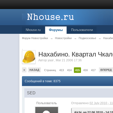
Nhouse.ru
Форумы
Пользователи
Форум Новостройки
→
Новостройки
→
Подмосковье
→
Нахаби
.
Нахабино. Квартал Чкал
Автор
yaal
,
Mar 21 2006 17:36
«
НАЗАД
ВПЕРЕД
Страниц
413
414
415
416
417
Сообщений в теме: 8375
SED
Пользователь
Отправлено
02 July 2010 - 1
Alchi, on 22.06.2010 - 14:1