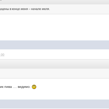
ущены в конце июня – начале июля.
3:00
к пива .... видимо.