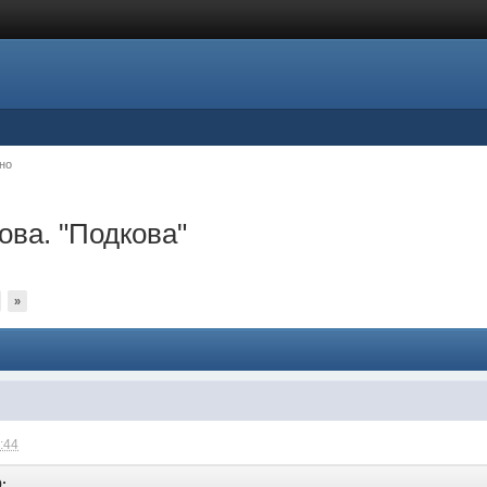
но
ова. "Подкова"
»
1:44
9: