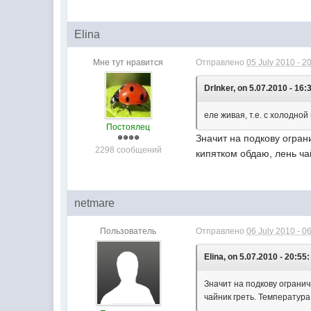
Elina
Мне тут нравится
Отправлено
05 July 2010 - 2
DrInker, on 5.07.2010 - 16:
еле живая, т.е. с холодно
Постоялец
Значит на подкову огран
2298 сообщений
кипятком обдаю, лень чай
netmare
Пользователь
Отправлено
06 July 2010 - 0
Elina, on 5.07.2010 - 20:55:
Значит на подкову огранич
чайник греть. Температура 