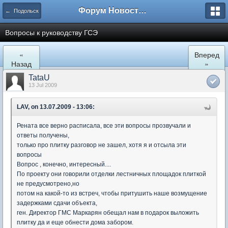
Форум Новостройки
← Подольск
Вопросы к руководству ГСЭ
«
Вперед
Назад
»
TataU
13 Jul 2009
LAV, on 13.07.2009 - 13:06:
Рената все верно расписала, все эти вопросы прозвучали и
ответы получены,
только про плитку разговор не зашел, хотя я и отсыла эти
вопросы
Вопрос , конечно, интересный....
По проекту они говорили отделки лестничных площадок плиткой
не предусмотрено,но
потом на какой-то из встреч, чтобы притушить наше возмущение
задержками сдачи объекта,
ген. Директор ГМС Маркарян обещал нам в подарок выложить
плитку да и еще обнести дома забором.