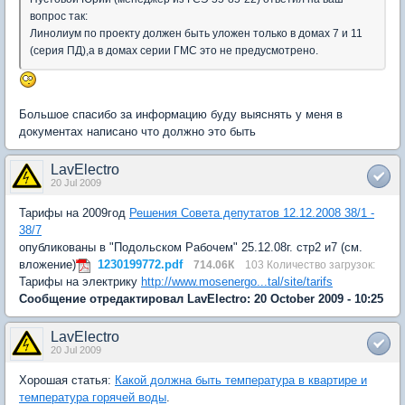
вопрос так:
Линолиум по проекту должен быть уложен только в домах 7 и 11
(серия ПД),а в домах серии ГМС это не предусмотрено.
Большое спасибо за информацию буду выяснять у меня в
документах написано что должно это быть
LavElectro
20 Jul 2009
Тарифы на 2009год
Решения Cовета депутатов 12.12.2008 38/1 -
38/7
опубликованы в "Подольском Рабочем" 25.12.08г. стр2 и7 (см.
вложение)
1230199772.pdf
714.06К
103 Количество загрузок:
Тарифы на электрику
http://www.mosenergo...tal/site/tarifs
Сообщение отредактировал LavElectro: 20 October 2009 - 10:25
LavElectro
20 Jul 2009
Хорошая статья:
Какой должна быть температура в квартире и
температура горячей воды
.