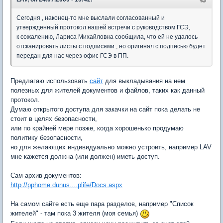
Сегодня , наконец-то мне выслали согласованный и
утвержденный протокол нашей встречи с руководством ГСЭ,
к сожалению, Лариса Михайловна сообщила, что ей не удалось
отсканировать листы с подписями., но оригинал с подписью будет
передан для нас через офис ГСЭ в ПП.
Предлагаю использовать
сайт
для выкладывания на нем
полезных для жителей документов и файлов, таких как данный
протокол.
Думаю открытого доступа для закачки на сайт пока делать не
стоит в целях безопасности,
или по крайней мере позже, когда хорошенько продумаю
политику безопасности,
но для желающих индивидуально можно устроить, например LAV
мне кажется должна (или должен) иметь доступ.
Сам архив документов:
http://pphome.dunus....plife/Docs.aspx
На самом сайте есть еще пара разделов, например "Список
жителей" - там пока 3 жителя (моя семья)