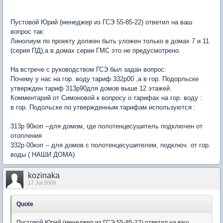
Пустовой Юрий (менеджер из ГСЭ 55-85-22) ответил на ваш
вопрос так:
Линолиум по проекту должен быть уложен только в домах 7 и 11
(серия ПД),а в домах серии ГМС это не предусмотрено.
На встрече с руководством ГСЭ был задан вопрос:
Почему у нас на гор. воду тариф 332р00 ,а в гор. Подорльске
утвержден тариф 313р90для домов выше 12 этажей.
Комментарий от Симоновой к вопросу о тарифах на гор. воду :
в гор. Подольске по утвержденным тарифам используются :
313р 90коп --для домом, где полотенцесушитель подключен от
отопления
332р 00коп -- для домов с полотенцесушителем, подключ. от гор.
воды ( НАШИ ДОМА)
kozinaka
17 Jul 2009
Quote
Пустовой Юрий (менеджер из ГСЭ 55-85-22) ответил на ваш