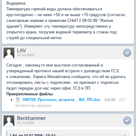
Выдержка:
Температура горячей воды должна обеспечиваться
круглогодично – не ниже +50 и не выше +70 градусов (согласно
санитарным нормам и правилам СНиП 2.08-01-89 "Жилые
здания"). Измеряют эту температуру непосредственно у
открытого крана, погрузив водяной термометр в стакан под
струёй до специальной метки.
LAV
24 Jul 2009
Сегодня , наконец-то мне выслали согласованный и
утвержденный протокол нашей встречи с руководством ГСЭ,
к сожалению, Лариса Михайловна сообщила, что ей не удалось
отсканировать листы с подписями., но оригинал с подписью
будет передан для нас через офис ГСЭ в ПП.
Прикрепленные файлы
090709_Протокол_встречи__ЖК_ПП.doc
116.5К
227
Количество загрузок:
Beckhammer
24 Jul 2009
LAV, on 24.07.2009 - 15:42: