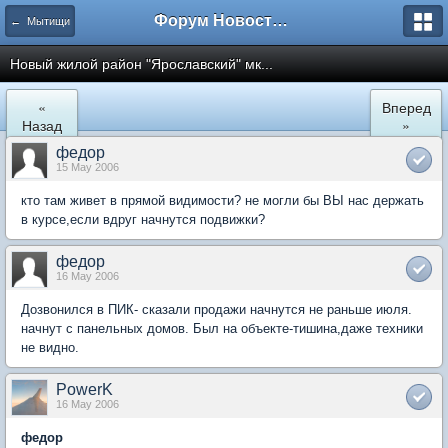
Форум Новостройки
← Мытищи
Новый жилой район "Ярославский" мк...
«
Вперед
Назад
»
федор
15 May 2006
кто там живет в прямой видимости? не могли бы ВЫ нас держать
в курсе,если вдруг начнутся подвижки?
федор
16 May 2006
Дозвонился в ПИК- сказали продажи начнутся не раньше июля.
начнут с панельных домов. Был на объекте-тишина,даже техники
не видно.
PowerK
16 May 2006
федор