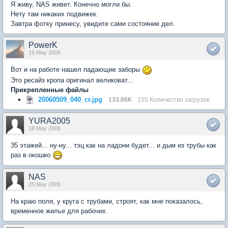
Я живу, NAS живет. Конечно могли бы.
Нету там никаких подвижек.
Завтра фотку принесу, увидите сами состояние дел.
PowerK
16 May 2006
Вот и на работе нашел падающие заборы
Это ресайз кропа оригинал великоват...
Прикрепленные файлы
20060509_040_cr.jpg
133.06К
155 Количество загрузок:
YURA2005
18 May 2006
35 этажей... ну-ну... тэц как на ладони будет... и дым из трубы как
раз в окошко
NAS
25 May 2006
На краю поля, у круга с трубами, строят, как мне показалось,
временное жилье для рабочих.