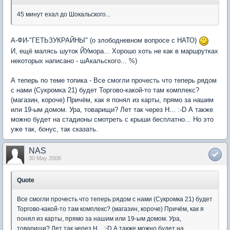
45 минут ехал до Шокальского...
А-ФИ-"ГЕТЬЗУКРАЙНЫ" (о злободневном вопросе с НАТО)
И, ещё малясь шуток ЙУмора... Хорошо хоть не как в маршрутках
некоторых написано - шАкальского... %)
А теперь по теме топика - Все смогли прочесть что теперь рядом
с нами (Сукромка 21) будет Торгово-какой-то там комплекс?
(магазин, короче) Причём, как я понял из карты, прямо за нашим
или 19-ым домом. Ура, товарищи? Лет так через Н... :-D А также
можно будет на стадионы смотреть с крыши бесплатно... Но это
уже так, бонус, так сказать.
NAS
30 May 2006
Quote
Все смогли прочесть что теперь рядом с нами (Сукромка 21) будет
Торгово-какой-то там комплекс? (магазин, короче) Причём, как я
понял из карты, прямо за нашим или 19-ым домом. Ура,
товарищи? Лет так через Н... :-D А также можно будет на