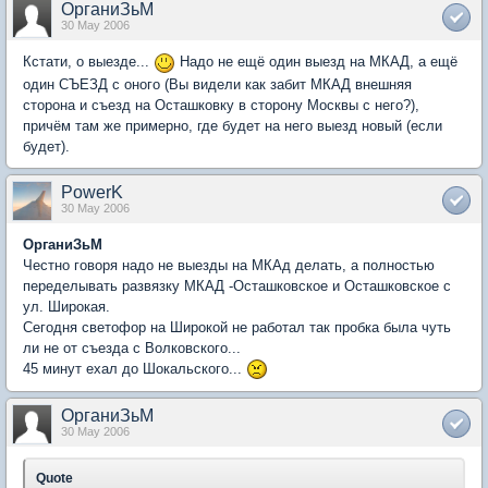
ОрганиЗьМ
30 May 2006
Кстати, о выезде...
Надо не ещё один выезд на МКАД, а ещё
один СЪЕЗД с оного (Вы видели как забит МКАД внешняя
сторона и съезд на Осташковку в сторону Москвы с него?),
причём там же примерно, где будет на него выезд новый (если
будет).
PowerK
30 May 2006
ОрганиЗьМ
Честно говоря надо не выезды на МКАд делать, а полностью
переделывать развязку МКАД -Осташковское и Осташковское с
ул. Широкая.
Сегодня светофор на Широкой не работал так пробка была чуть
ли не от съезда с Волковского...
45 минут ехал до Шокальского...
ОрганиЗьМ
30 May 2006
Quote