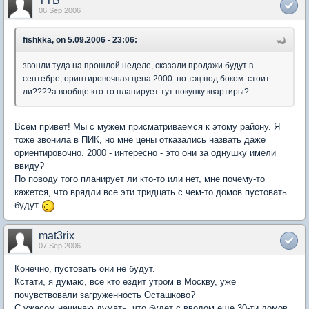
TTB
06 Sep 2006
fishkka, on 5.09.2006 - 23:06:
звонли туда на прошлой неделе, сказали продажи будут в
сентебре, оринтировочная цена 2000. но тэц под боком. стоит
ли????а вообще кто то планирует тут покупку квартиры?
Всем привет! Мы с мужем присматриваемся к этому району. Я
тоже звонила в ПИК, но мне цены отказались назвать даже
ориентировочно. 2000 - интересно - это они за однушку имели
ввиду?
По поводу того планирует ли кто-то или нет, мне почему-то
кажется, что врядли все эти тридцать с чем-то домов пустовать
будут
mat3rix
07 Sep 2006
Конечно, пустовать они не будут.
Кстати, я думаю, все кто ездит утром в Москву, уже
почувствовали загруженность Осташково?
С ужасом начинаю думать, что будет с вводом еще 30-ти домов.