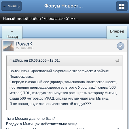
Форум Новостройки
← Мытищи
Новый жилой район "Ярославский" мк...
«
Вперед
Назад
»
PowerK
27 Jun 2006
mat3rix, on 26.06.2006 - 18:01:
Во-во! Мкрн. Ярославский в офигенно экологоческом районе
Подмосковья...
Спереди сказочный лес (правда, там сначала Волковское шоссе,
постепенно превращающееся во вторую Ярославку), слева (500
метров) ТЭЦ, которую планируется расширять в сторону Мытищ,
сзади 500 метров до МКАД, справа жилые кварталы Мытищ.
Я не понял, а хде экологически чистый воздух???
Ты в Москве давно не был?
Воздух в Мытищах действительно чище.