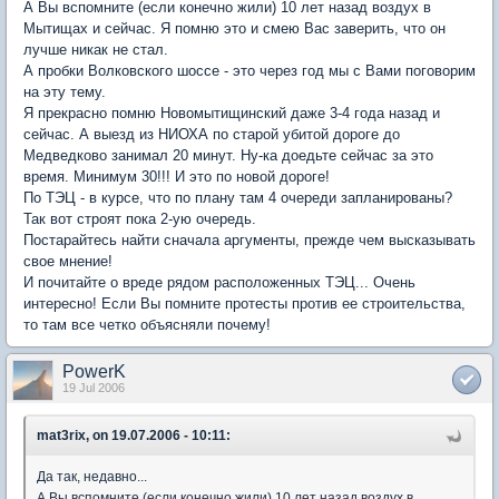
А Вы вспомните (если конечно жили) 10 лет назад воздух в
Мытищах и сейчас. Я помню это и смею Вас заверить, что он
лучше никак не стал.
А пробки Волковского шоссе - это через год мы с Вами поговорим
на эту тему.
Я прекрасно помню Новомытищинский даже 3-4 года назад и
сейчас. А выезд из НИОХА по старой убитой дороге до
Медведково занимал 20 минут. Ну-ка доедьте сейчас за это
время. Минимум 30!!! И это по новой дороге!
По ТЭЦ - в курсе, что по плану там 4 очереди запланированы?
Так вот строят пока 2-ую очередь.
Постарайтесь найти сначала аргументы, прежде чем высказывать
свое мнение!
И почитайте о вреде рядом расположенных ТЭЦ... Очень
интересно! Если Вы помните протесты против ее строительства,
то там все четко объясняли почему!
PowerK
19 Jul 2006
mat3rix, on 19.07.2006 - 10:11:
Да так, недавно...
А Вы вспомните (если конечно жили) 10 лет назад воздух в