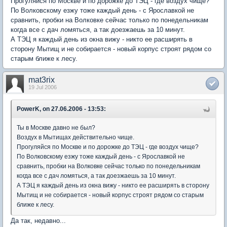
Прогуляйся по Москве и по дорожке до ТЭЦ - где воздух чище?
По Волковскому езжу тоже каждый день - с Ярославкой не
сравнить, пробки на Волковке сейчас только по понедельникам
когда все с дач ломяться, а так доезжаешь за 10 минут.
А ТЭЦ я каждый день из окна вижу - никто ее расширять в
сторону Мытищ и не собирается - новый корпус строят рядом со
старым ближе к лесу.
mat3rix
19 Jul 2006
PowerK, on 27.06.2006 - 13:53:
Ты в Москве давно не был?
Воздух в Мытищах действительно чище.
Прогуляйся по Москве и по дорожке до ТЭЦ - где воздух чище?
По Волковскому езжу тоже каждый день - с Ярославкой не
сравнить, пробки на Волковке сейчас только по понедельникам
когда все с дач ломяться, а так доезжаешь за 10 минут.
А ТЭЦ я каждый день из окна вижу - никто ее расширять в сторону
Мытищ и не собирается - новый корпус строят рядом со старым
ближе к лесу.
Да так, недавно...