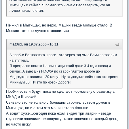
Мытищах и сейчас. Я помню это и смею Вас заверить, что он
лучше никак не стал.
Не жил в Мытищах, но верю. Машин везде больше стало. В
Москве тоже не лучше становиться.
mat3rix, on 19.07.2006 - 10:11:
А пробки Волковского шоссе - это через год мы с Вами поговорим
на эту тему.
Я прекрасно помню Новомытищинский даже 3-4 года назад и
сейчас. А выезд из НИОХА по старой убитой дороге до
Медведково занимал 20 минут. Ну-ка доедьте сейчас за это время.
Минимум 30!!! И это по новой дороге!
Пробки есть и будут пока не сделают нормальную развязку с
МКАД и Широкой...
Связано это не только с большим строительством домов в
Мытищах, но и с тем что машин стало больше.
А водят хуже...сегодня пока ехал видел три аварии - везде
грузовики зацепили легковушку, такое конечно не каждый день,
но часто вижу.