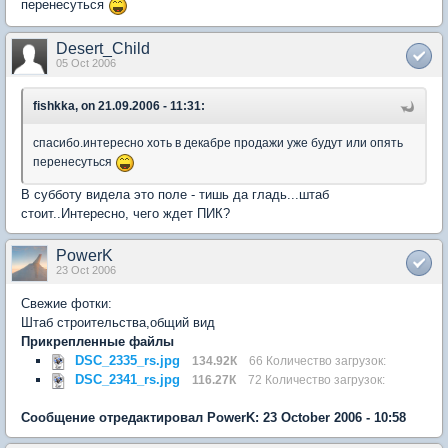
перенесуться
Desert_Child
05 Oct 2006
fishkka, on 21.09.2006 - 11:31:
спасибо.интересно хоть в декабре продажи уже будут или опять
перенесуться
В субботу видела это поле - тишь да гладь...штаб
стоит..Интересно, чего ждет ПИК?
PowerK
23 Oct 2006
Свежие фотки:
Штаб строительства,общий вид
Прикрепленные файлы
DSC_2335_rs.jpg
134.92К
66 Количество загрузок:
DSC_2341_rs.jpg
116.27К
72 Количество загрузок:
Сообщение отредактировал PowerK: 23 October 2006 - 10:58