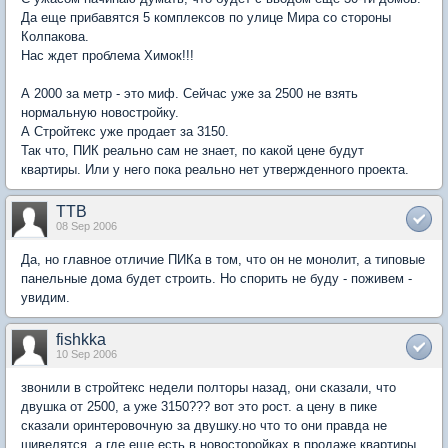
Да еще прибавятся 5 комплексов по улице Мира со стороны
Колпакова.
Нас ждет проблема Химок!!!
А 2000 за метр - это миф. Сейчас уже за 2500 не взять
нормальную новостройку.
А Стройтекс уже продает за 3150.
Так что, ПИК реально сам не знает, по какой цене будут
квартиры. Или у него пока реально нет утвержденного проекта.
TTB
08 Sep 2006
Да, но главное отличие ПИКа в том, что он не монолит, а типовые
панельные дома будет строить. Но спорить не буду - поживем -
увидим.
fishkka
10 Sep 2006
звонили в стройтекс недели полторы назад, они сказали, что
двушка от 2500, а уже 3150??? вот это рост. а цену в пике
сказали оринтеровочную за двушку.но что то они правда не
шивелятся. а где еще есть в новосторойках в продаже квартиры