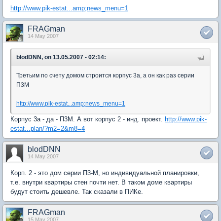
http://www.pik-estat...amp;news_menu=1
FRAGman
14 May 2007
blodDNN, on 13.05.2007 - 02:14:
Третьим по счету домом строится корпус 3а, а он как раз серии
П3М
http://www.pik-estat...amp;news_menu=1
Корпус 3а - да - П3М. А вот корпус 2 - инд. проект.
http://www.pik-
estat...plan/?m2=2&m8=4
blodDNN
14 May 2007
Корп. 2 - это дом серии П3-М, но индивидуальной планировки,
т.е. внутри квартиры стен почти нет. В таком доме квартиры
будут стоить дешевле. Так сказали в ПИКе.
FRAGman
15 May 2007