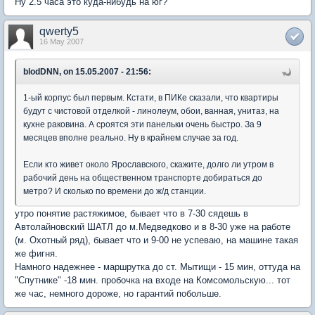
Ну 2.5 часа это куда-нибудь на юг?
qwerty5
16 May 2007
blodDNN, on 15.05.2007 - 21:56:
1-ый корпус был первым. Кстати, в ПИКе сказали, что квартиры
будут с чистовой отделкой - линолеум, обои, ванная, унитаз, на
кухне раковина. А сроятся эти панельки очень быстро. За 9
месяцев вполне реально. Ну в крайнем случае за год.
Если кто живет около Ярославского, скажите, долго ли утром в
рабочий день на общественном транспорте добираться до
метро? И сколько по времени до ж/д станции.
утро понятие растяжимое, бывает что в 7-30 сядешь в
Автолайновский ШАТЛ до м.Медведково и в 8-30 уже на работе
(м. Охотный ряд), бывает что и 9-00 не успеваю, на машине такая
же фигня.
Намного надежнее - маршрутка до ст. Мытищи - 15 мин, оттуда на
"Спутнике" -18 мин. пробочка на входе на Комсомольскую... тот
же час, немного дороже, но гарантий побольше.