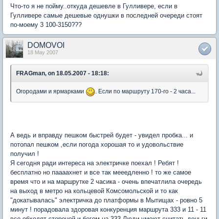
Что-то я не пойму..откуда дешевле в Гулливере, если в
Гулливере самые дешевые однушки в последней очереди стоят
по-моему 3 100-3150???
DOMOVOI
18 May 2007
FRAGman, on 18.05.2007 - 18:18:
Огородами и ярмарками
. Если по маршруту 170-го - 2 часа...
А ведь и вправду пешком быстрей будет - увидел пробка... и
потопал пешком ,если погода хорошая то и удовольствие
получил !
Я сегодня ради интереса на электричке поехал ! Ребят !
бесплатно но паааахнет и все так мееедленно ! то же самое
время что и на маршрутке 2 часика - очень впечатлила очередь
на выход в метро на кольцевой Комсомольской и то как
"докатывалась" электричка до платформы в Мытищах - ровно 5
минут ! порадовала здоровая конкуренция маршрута 333 и 11 - 11
все обходят стороной и бегом на 333 Люди умеют считать деньги