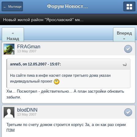
Форум Новостройки
← Мытищи
Новый жилой район "Ярославский" мк...
«
Вперед
Назад
»
FRAGman
13 May 2007
anna5, on 12.05.2007 - 15:07:
На сайте пика в инфе насчет серии третьего дома указан
индивидуальный проект
Хм... Посмотрел - действительно... А план застройки обновить
забыли.
blodDNN
13 May 2007
Третьим по счету домом строится корпус 3а, а он как раз серии
П3М