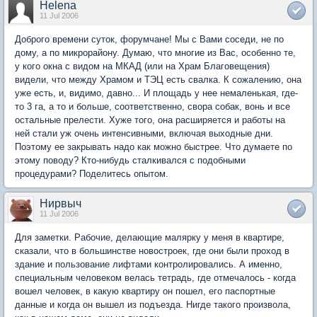
Helena
11 Jul 2006
Доброго времени суток, форумчане! Мы с Вами соседи, не по
дому, а по микрорайону. Думаю, что многие из Вас, особенно те,
у кого окна с видом на МКАД (или на Храм Благовещения)
видели, что между Храмом и ТЭЦ есть свалка. К сожалению, она
уже есть, и, видимо, давно... И площадь у нее немаленькая, где-
то 3 га, а то и больше, соответственно, свора собак, вонь и все
остальные прелести. Хуже того, она расширяется и работы на
ней стали уж очень интенсивными, включая выходные дни.
Поэтому ее закрывать надо как можно быстрее. Что думаете по
этому поводу? Кто-нибудь сталкивался с подобными
процедурами? Поделитесь опытом.
Нирвыч
11 Jul 2006
Для заметки. Рабочие, делающие малярку у меня в квартире,
сказали, что в большинстве новостроек, где они были проход в
здание и пользование лифтами контролировались. А именно,
специальным человеком велась тетрадь, где отмечалось - когда
вошел человек, в какую квартиру он пошел, его паспортные
данные и когда он вышел из подъезда. Нигде такого произвола,