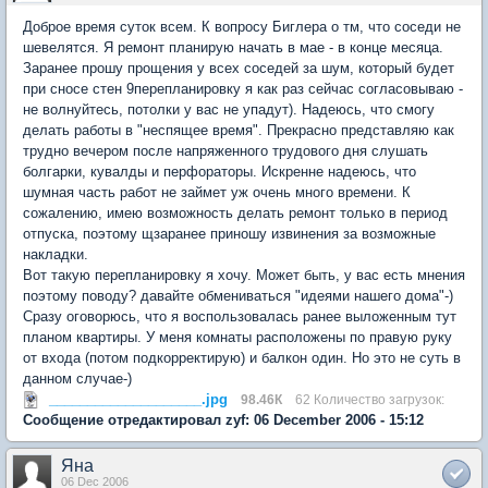
Доброе время суток всем. К вопросу Биглера о тм, что соседи не
шевелятся. Я ремонт планирую начать в мае - в конце месяца.
Заранее прошу прощения у всех соседей за шум, который будет
при сносе стен 9перепланировку я как раз сейчас согласовываю -
не волнуйтесь, потолки у вас не упадут). Надеюсь, что смогу
делать работы в "неспящее время". Прекрасно представляю как
трудно вечером после напряженного трудового дня слушать
болгарки, кувалды и перфораторы. Искренне надеюсь, что
шумная часть работ не займет уж очень много времени. К
сожалению, имею возможность делать ремонт только в период
отпуска, поэтому щзаранее приношу извинения за возможные
накладки.
Вот такую перепланировку я хочу. Может быть, у вас есть мнения
поэтому поводу? давайте обмениваться "идеями нашего дома"-)
Сразу оговорюсь, что я воспользовалась ранее выложенным тут
планом квартиры. У меня комнаты расположены по правую руку
от входа (потом подкорректирую) и балкон один. Но это не суть в
данном случае-)
____________________.jpg
98.46К
62 Количество загрузок:
Сообщение отредактировал zyf: 06 December 2006 - 15:12
Яна
06 Dec 2006