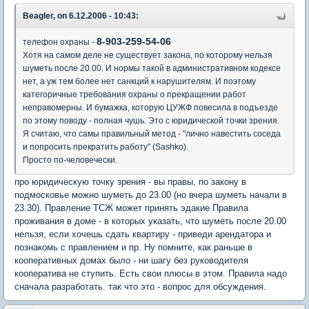
Beagler, on 6.12.2006 - 10:43:
8-903-259-54-06
телефон охраны -
Хотя на самом деле не существует закона, по которому нельзя
шуметь после 20.00. И нормы такой в административном кодексе
нет, а уж тем более нет санкций к нарушителям. И поэтому
категоричные требования охраны о прекращении работ
неправомерны. И бумажка, которую ЦУЖФ повесила в подъезде
по этому поводу - полная чушь. Это с юридической точки зрения.
Я считаю, что самы правильный метод - "лично навестить соседа
и попросить прекратить работу" (Sashko).
Просто по-человечески.
про юридическую точку зрения - вы правы, по закону в
подмосковье можно шуметь до 23.00 (но вчера шуметь начали в
23.30). Правление ТСЖ может принять эдакие Правила
проживания в доме - в которых указать, что шуметь после 20.00
нельзя, если хочешь сдать квартиру - приведи арендатора и
познакомь с правлением и пр. Ну помните, как раньше в
кооперативных домах было - ни шагу без руководителя
кооператива не ступить. Есть свои плюсы в этом. Правила надо
сначала разработать. так что это - вопрос для обсуждения.