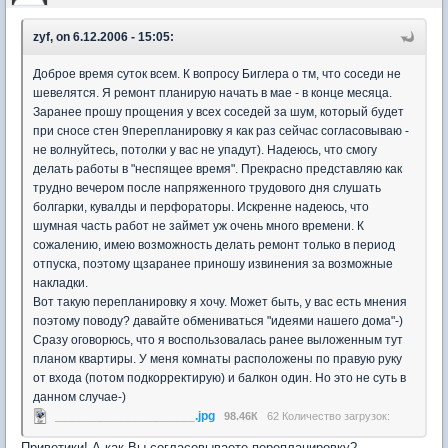
zyf, on 6.12.2006 - 15:05:
Доброе время суток всем. К вопросу Биглера о тм, что соседи не
шевелятся. Я ремонт планирую начать в мае - в конце месяца.
Заранее прошу прощения у всех соседей за шум, который будет
при сносе стен 9перепланировку я как раз сейчас согласовываю -
не волнуйтесь, потолки у вас не упадут). Надеюсь, что смогу
делать работы в "неспящее время". Прекрасно представляю как
трудно вечером после напряженного трудового дня слушать
болгарки, кувалды и перфораторы. Искренне надеюсь, что
шумная часть работ не займет уж очень много времени. К
сожалению, имею возможность делать ремонт только в период
отпуска, поэтому щзаранее приношу извинения за возможные
накладки.
Вот такую перепланировку я хочу. Может быть, у вас есть мнения
поэтому поводу? давайте обмениваться "идеями нашего дома"-)
Сразу оговорюсь, что я воспользовалась ранее выложенным тут
планом квартиры. У меня комнаты расположены по правую руку
от входа (потом подкорректирую) и балкон один. Но это не суть в
данном случае-)
____________________.jpg
98.46К
62 Количество загрузок:
Приветики! А как Вы согласовываете перепланировку?