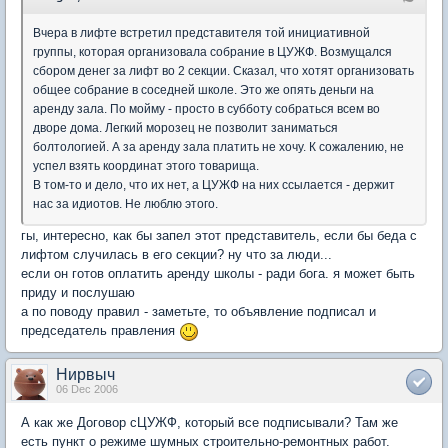
Вчера в лифте встретил представителя той инициативной
группы, которая организовала собрание в ЦУЖФ. Возмущался
сбором денег за лифт во 2 секции. Сказал, что хотят организовать
общее собрание в соседней школе. Это же опять деньги на
аренду зала. По мойму - просто в субботу собраться всем во
дворе дома. Легкий морозец не позволит заниматься
болтологией. А за аренду зала платить не хочу. К сожалению, не
успел взять координат этого товарища.
В том-то и дело, что их нет, а ЦУЖФ на них ссылается - держит
нас за идиотов. Не люблю этого.
гы, интересно, как бы запел этот представитель, если бы беда с
лифтом случилась в его секции? ну что за люди...
если он готов оплатить аренду школы - ради бога. я может быть
приду и послушаю
а по поводу правил - заметьте, то объявление подписал и
председатель правления
Нирвыч
06 Dec 2006
А как же Договор сЦУЖФ, который все подписывали? Там же
есть пункт о режиме шумных строительно-ремонтных работ.