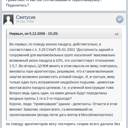
Поделитесь?
Светусик
06 Dec 2006
Нирвыч, on 5.12.2006 - 15:29:
Во-первых, по поводу уклона пандуса, действительно, в
соответствии с п. 3.29 СНиП 35-01-2001 "Доступность зданий и
сооружений для маломобильных групп населения" максимально
возможный уклон пандуса в 10%, что соответствует отношению
1:5,7. Во-вторых, ЦУЖФ винить в этом смысла не вижу; повторюсь,
виноваты горе-архитекторы, решившие, что в таком маленьком
закутке возможно разместить угловой пандус. И, в-третьих, вижу
только один путь исправления неудобного подъема - демонтаж-
монтаж всего пандуса целиком, т.е. и уличной конструкции тоже.
Вопрос ведь здесь один, на какие деньги будут переделаны
входные группы 1-го и 2-го подъезда?
Короче, люди, "привязавшие" здание - дилетанты. Отчасти в этом
виноват Заказчик, скорее всего, съэкономивший на
проектировании (всегда легче дать взятку в Мособлэкспертизе).
по поводу архитекторов могу поспорить скорее всего делали без