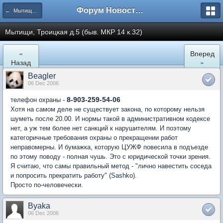
Форум Новостройки
← Мытищи, Троицкая д.5
Мытищи, Троицкая д.5 (быв. МКР 14 к.32)
«
Вперед
Назад
»
Beagler
06 Dec 2006
8-903-259-54-06
телефон охраны -
Хотя на самом деле не существует закона, по которому нельзя
шуметь после 20.00. И нормы такой в административном кодексе
нет, а уж тем более нет санкций к нарушителям. И поэтому
категоричные требования охраны о прекращении работ
неправомерны. И бумажка, которую ЦУЖФ повесила в подъезде
по этому поводу - полная чушь. Это с юридической точки зрения.
Я считаю, что самы правильный метод - "лично навестить соседа
и попросить прекратить работу" (Sashko).
Просто по-человечески.
Byaka
06 Dec 2006