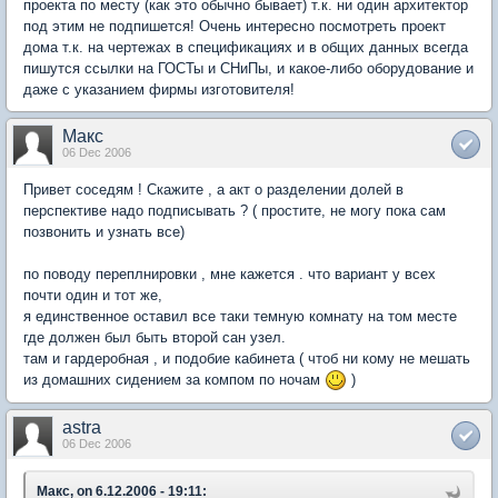
проекта по месту (как это обычно бывает) т.к. ни один архитектор
под этим не подпишется! Очень интересно посмотреть проект
дома т.к. на чертежах в спецификациях и в общих данных всегда
пишутся ссылки на ГОСТы и СНиПы, и какое-либо оборудование и
даже с указанием фирмы изготовителя!
Макс
06 Dec 2006
Привет соседям ! Скажите , а акт о разделении долей в
перспективе надо подписывать ? ( простите, не могу пока сам
позвонить и узнать все)
по поводу переплнировки , мне кажется . что вариант у всех
почти один и тот же,
я единственное оставил все таки темную комнату на том месте
где должен был быть второй сан узел.
там и гардеробная , и подобие кабинета ( чтоб ни кому не мешать
из домашних сидением за компом по ночам
)
astra
06 Dec 2006
Макс, on 6.12.2006 - 19:11: