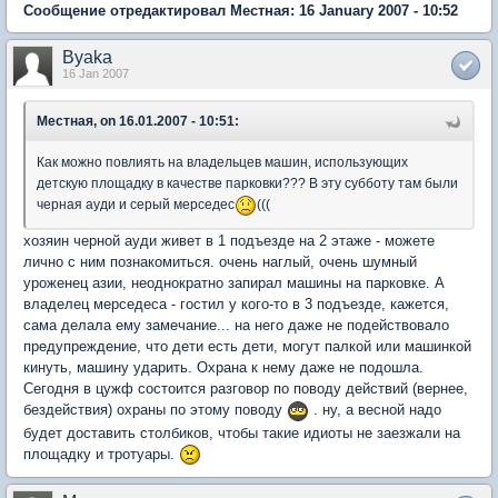
Сообщение отредактировал Местная: 16 January 2007 - 10:52
Byaka
16 Jan 2007
Местная, on 16.01.2007 - 10:51:
Как можно повлиять на владельцев машин, использующих
детскую площадку в качестве парковки??? В эту субботу там были
черная ауди и серый мерседес
(((
хозяин черной ауди живет в 1 подъезде на 2 этаже - можете
лично с ним познакомиться. очень наглый, очень шумный
уроженец азии, неоднократно запирал машины на парковке. А
владелец мерседеса - гостил у кого-то в 3 подъезде, кажется,
сама делала ему замечание... на него даже не подействовало
предупреждение, что дети есть дети, могут палкой или машинкой
кинуть, машину ударить. Охрана к нему даже не подошла.
Сегодня в цужф состоится разговор по поводу действий (вернее,
бездействия) охраны по этому поводу
. ну, а весной надо
будет доставить столбиков, чтобы такие идиоты не заезжали на
площадку и тротуары.