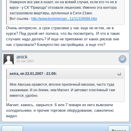
Наверное все уже в знают, но на всякий случая, если кто-то не в
курсе - у СК "Природа" отозвали лицензию. Именно эта контора
застраховала квартиры, купленные в Сити-21век.
Вот ссылка -
http://www.kommersan...11/11326896.htm
Очень интересно, а срок страховки у нас еще не истек, не в
курсе? Под рукой нет полиса, что бы посмотреть. И что в таких
случаях надо делать? И еще не припомню от каких рисков они
нас страховали? Банкротство застройщика, а еще что?
anick
23 Jan 2007
astra, on 22.01.2007 - 21:09:
Мне Авоська нравится, вполне приличный магазин, часто туда
захаживаю. И он ближе, чем Магнит. И автомат платёжный там
имеется, удобно.
Магнит, кажись, закрылся. 6 или 7 января из него вывозили
холодильники, и прочее торговое оборудование, самолично
видел.
«
Вперед