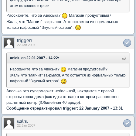
центру, да и к "Авоське", не в обход, а напрямую и не утопая при
этом по колено в грязи.
Расскажите, что за Авоська?
Магазин продуктовый?
Жаль, что "Магнит" закрылся. А то остается из нормальных
только пафосный "Вкусный остров".
triggerr
22 Jan 2007
anick, on 22.01.2007 - 14:22:
Расскажите, что за Авоська?
Магазин продуктовый?
Жаль, что "Магнит" закрылся. А то остается из нормальных только
пафосный "Вкусный остров".
Авоська это супермаркет небольшой, находится с правой
стороны торца дома (как идти от нас) в котором расположен
расчетный центр (Юбилейная 40 вроде).
Сообщение отредактировал triggerr: 22 January 2007 - 13:31
astra
22 Jan 2007