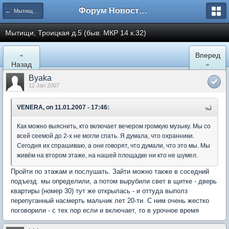
Форум Новостройки
← Мытищи, Троицкая д.5
Мытищи, Троицкая д.5 (быв. МКР 14 к.32)
«
Вперед
Назад
»
Byaka
12 Jan 2007
VENERA, on 11.01.2007 - 17:46:
Как можно выяснить, кто включает вечером громкую музыку. Мы со
всей сеемой до 2-х не могли спать. Я думала, что охранники.
Сегодня их спрашиваю, а они говорят, что думали, что это мы. Мы
живём на втором этаже, на нашей площадке ни кто не шумел.
Пройти по этажам и послушать. Зайти можно также в соседний
подъезд. мы определили, а потом вырубили свет в щитке - дверь
квартиры (номер 30) тут же открылась - и оттуда выполз
перепуганный насмерть мальчик лет 20-ти. С ним очень жестко
поговорили - с тех пор если и включает, то в урочное время