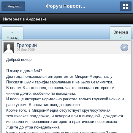
Форум Новостройки
← Андреевка
Интернет в Андреевке
«
Вперед
Назад
»
Григорий
06 Sep 2009
Добрый вечер!
Я живу в доме №47
Два года пользовался интернетом от Микрон-Медиа, т.к. у
Поссвязи были тарифы заоблачные и не было безлимитки.
В целом был доволен, но очень часто пропадал интернет и
чинили долго, особенно по выходным.
И вообще интернет нормально работал только глубокой ночью и
рано утром. В часы пик всегда тормозил.
Кроме того, в Микрон-Медиа отсутствует круглосуточная
техническая поддержка, и вечером или в выходной - дождаться
исправления пропавшего интернета практически невозможно.
Ждите до утра понедельника.
Кроме того встречаются всякие чудеса. например все 2 года