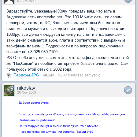
07 Oct 2009
Здравствуйте, уважаемые! Хочу поведать вам, что есть в
Андреевке сеть andreevka.net. Это 100 Мбит\с сеть, со своим
сервером, чатом, mIRC, большим колличеством бесплатных
фильмов и музыки и с выходом в интернет. Подключение стоит
1000ру, все деньги кладутся клиенту на счет и в дальнейшем с
этих денег снимается абон. плата в соответствии с выбранным
тарифным планом... Подробности и по вопросам подключения
звоните по т.8-925-030-7100.
PS От себя хочу лишь заметить, что тарифы дешевле, чем в той
же "ПосСвязи" и перебои с интернетом бывают очень редко. Сам
пользуюсь этой сетью с 2002 года.
Тарифы.JPG
60.14К
92 Количество загрузок:
nikoslav
26 Nov 2009
Доброе время суток!
Господа, кто-нибудь из 41-го дома подключился к Микрон-Медиа недавно.
Стабильно ли работает?
На их форуме пишут о смене менеджмента в августе
и соответственно улучшения сервиса. Так ли это?