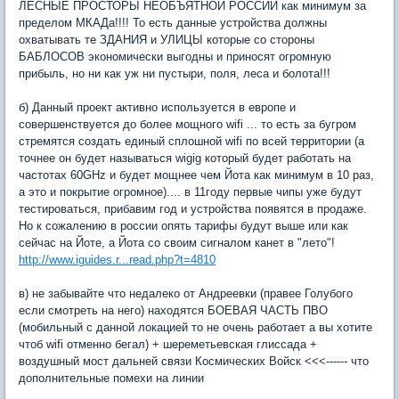
ЛЕСНЫЕ ПРОСТОРЫ НЕОБЪЯТНОЙ РОССИИ как минимум за
пределом МКАДа!!!! То есть данные устройства должны
охватывать те ЗДАНИЯ и УЛИЦЫ которые со стороны
БАБЛОСОВ экономически выгодны и приносят огромную
прибыль, но ни как уж ни пустыри, поля, леса и болота!!!
б) Данный проект активно используется в европе и
совершенствуется до более мощного wifi ... то есть за бугром
стремятся создать единый сплошной wifi по всей территории (а
точнее он будет называться wigig который будет работать на
частотах 60GHz и будет мощнее чем Йота как минимум в 10 раз,
а это и покрытие огромное).... в 11году первые чипы уже будут
тестироваться, прибавим год и устройства появятся в продаже.
Но к сожалению в россии опять тарифы будут выше или как
сейчас на Йоте, а Йота со своим сигналом канет в "лето"!
http://www.iguides.r...read.php?t=4810
в) не забывайте что недалеко от Андреевки (правее Голубого
если смотреть на него) находятся БОЕВАЯ ЧАСТЬ ПВО
(мобильный с данной локацией то не очень работает а вы хотите
чтоб wifi отменно бегал) + шереметьевская глиссада +
воздушный мост дальней связи Космических Войск <<<------ что
дополнительные помехи на линии