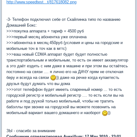
http://www.speedtest...t/817618082.png
-3- Телефон подключил себе от Скайлинка типо по названию
Домашний Бокс:
>>>покупка аппарата + тариф = 4500 руб
>>>первый месяц абонентка уже оплачена
>>>абонентка в месяц 450руб (условия и цены на городские и
мобильные точ в точ как в мгтс)
>>>ваш новый CDMA аппарат будет будет полностью
транспортабельным и мобильным, то есть он имеет аккамулятор
а это даёт ездить с ним даже в машине и при этом вы остаётесь
постоянно на связи .... я лично его на ДАЧУ прям не отключая
беру и всегда на связи
)) даже на речке когда купаетесть
друзья будут думать что вы дома
>>>этот телеффон будет имееть спаренный номер ... то есть
городской регистр и мобильный регистр .... то есть если вы на
работе и под руукой только мобильный, чтобы не тратить
бабэллы при звонке на городской вы можете позвонить на
мобильный вариант вашего домашнего и наоборот
))
ЗЫ - спасибо за внимание
Сообщение отредактировал Avexillum: 17 May 2010 - 23:01