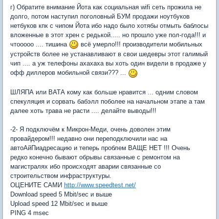
г) Обратите внимание Йота как социальная wifi сеть прожила не
долго, потом наступил поголовный БУМ продажи ноутбуков
нетбуков кпк с чипом Йота ибо надо было хотябы отмыть баблосы
вложенные в этот хрен с редькой..... но прошло уже пол-года!!! и
чтооооо .... тишина
всё умерло!!! производители мобильных
устройств более не устанавливают в свои шедевры этот галимый
чип .... а уж телефоны ахахаха вы хоть один видели в продаже у
офф диллеров мобильной связи??? ...
ШЛЯПА или ВАТА кому как больше нравится ... одним словом
спекуляция и сорвать бабэлл поболее на начальном этапе а там
далее хоть трава не расти .... делайте выводы!!!
-2- Я подключём к Микрон-Меди, очень доволен этим
провайдером!!! недавно они переподключили нас на
автоАйПиадресацию и теперь проблем ВАЩЕ НЕТ !!! Очень
редко конечно бывают обрывы связанные с ремонтом на
магистралях ибо происходят аварии связанные со
строительством инфраструктуры.
ОЦЕНИТЕ САМИ
http://www.speedtest.net/
Download speed 5 Mbit/sec и выше
Upload speed 12 Mbit/sec и выше
PING 4 msec