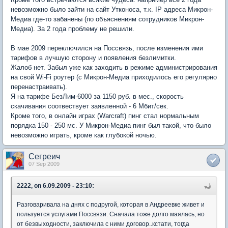
невозможно было зайти на сайт Утконоса, т.к. IP адреса Микрон-
Медиа где-то забанены (по объяснениям сотрудников Микрон-
Медиа). За 2 года проблему не решили.
В мае 2009 переключился на Поссвязь, после изменения ими
тарифов в лучшую сторону и появления безлимитки.
Жалоб нет. Забыл уже как заходить в режиме администрирования
на свой Wi-Fi роутер (с Микрон-Медиа приходилось его регулярно
перенастраивать).
Я на тарифе БезЛим-6000 за 1150 руб. в мес., скорость
скачивания соотвествует заявленной - 6 Мбит/сек.
Кроме того, в онлайн играх (Warcraft) пинг стал нормальным
порядка 150 - 250 мс. У Микрон-Медиа пинг был такой, что было
невозможно играть, кроме как глубокой ночью.
Сегреич
07 Sep 2009
2222, on 6.09.2009 - 23:10:
Разговаривала на днях с подругой, которая в Андреевке живет и
пользуется услугами Поссвязи. Сначала тоже долго маялась, но
от безвыходности, заключила с ними договор..кстати, тогда