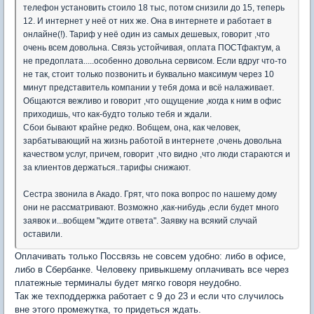
телефон установить стоило 18 тыс, потом снизили до 15, теперь
12. И интернет у неё от них же. Она в интернете и работает в
онлайне(!). Тариф у неё один из самых дешевых, говорит ,что
очень всем довольна. Связь устойчивая, оплата ПОСТфактум, а
не предоплата.....особенно довольна сервисом. Если вдруг что-то
не так, стоит только позвонить и буквально максимум через 10
минут представитель компании у тебя дома и всё налаживает.
Общаются вежливо и говорит ,что ощущение ,когда к ним в офис
приходишь, что как-будто только тебя и ждали.
Сбои бывают крайне редко. Вобщем, она, как человек,
зарбатывающий на жизнь работой в интернете ,очень довольна
качеством услуг, причем, говорит ,что видно ,что люди стараются и
за клиентов держаться..тарифы снижают.
Сестра звонила в Акадо. Грят, что пока вопрос по нашему дому
они не рассматривают. Возможно ,как-нибудь ,если будет много
заявок и...вобщем "ждите ответа". Заявку на всякий случай
оставили.
Оплачивать только Поссвязь не совсем удобно: либо в офисе,
либо в Сбербанке. Человеку привыкшему оплачивать все через
платежные терминалы будет мягко говоря неудобно.
Так же техподдержка работает с 9 до 23 и если что случилось
вне этого промежутка, то придеться ждать.