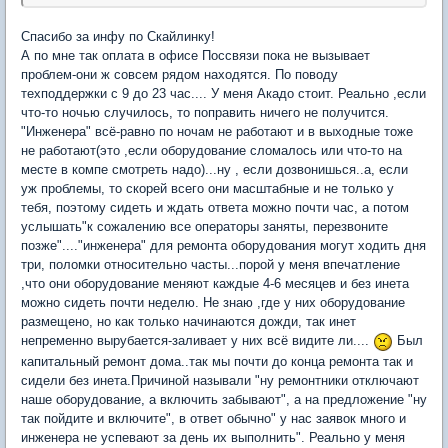
Спасибо за инфу по Скайлинку!
А по мне так оплата в офисе Поссвязи пока не вызывает
проблем-они ж совсем рядом находятся. По поводу
техподдержки с 9 до 23 час.... У меня Акадо стоит. Реально ,если
что-то ночью случилось, то поправить ничего не получится.
"Инженера" всё-равно по ночам не работают и в выходные тоже
не работают(это ,если оборудование сломалось или что-то на
месте в компе смотреть надо)...ну , если дозвонишься..а, если
уж проблемы, то скорей всего они масштабные и не только у
тебя, поэтому сидеть и ждать ответа можно почти час, а потом
услышать"к сожалению все операторы заняты, перезвоните
позже"...."инженера" для ремонта оборудования могут ходить дня
три, поломки относительно часты...порой у меня впечатление
,что они оборудование меняют каждые 4-6 месяцев и без инета
можно сидеть почти неделю. Не знаю ,где у них оборудование
размещено, но как только начинаются дожди, так инет
непременно вырубается-заливает у них всё видите ли....
Был
капитальный ремонт дома..так мы почти до конца ремонта так и
сидели без инета.Причиной называли "ну ремонтники отключают
наше оборудование, а включить забывают", а на предложение "ну
так пойдите и включите", в ответ обычно" у нас заявок много и
инженера не успевают за день их выполнить". Реально у меня