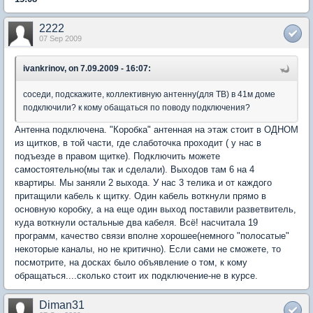
2222
07 Sep 2009
ivankrinov, on 7.09.2009 - 16:07:
соседи, подскажите, коллективную антенну(для ТВ) в 41м доме
подключили? к кому обащаться по поводу подключения?
Антенна подключена. "Коробка" антенная на этаж стоит в ОДНОМ
из щитков, в той части, где слаботочка проходит ( у нас в
подъезде в правом щитке). Подключить можете
самостоятельно(мы так и сделали). Выходов там 6 на 4
квартиры. Мы заняли 2 выхода. У нас 3 телика и от каждого
притащили кабель к щитку. Один кабель воткнули прямо в
основную коробку, а на еще один выход поставили разветвитель,
куда воткнули остальные два кабеля. Всё! насчитала 19
программ, качество связи вполне хорошее(немного "полосатые"
некоторые каналы, но не критично). Если сами не сможете, то
посмотрите, на досках было объявление о том, к кому
обращаться....сколько стоит их подключение-не в курсе.
Diman31