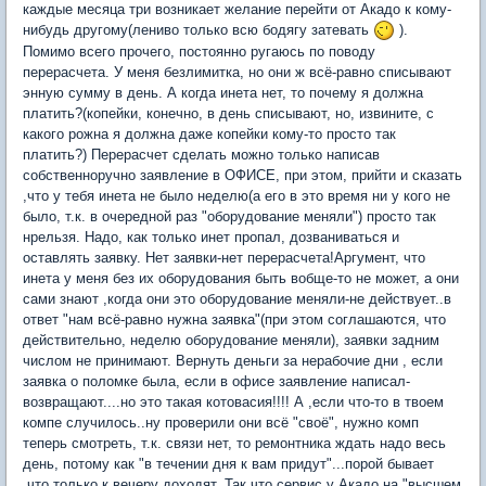
каждые месяца три возникает желание перейти от Акадо к кому-
нибудь другому(лениво только всю бодягу затевать
).
Помимо всего прочего, постоянно ругаюсь по поводу
перерасчета. У меня безлимитка, но они ж всё-равно списывают
энную сумму в день. А когда инета нет, то почему я должна
платить?(копейки, конечно, в день списывают, но, извините, с
какого рожна я должна даже копейки кому-то просто так
платить?) Перерасчет сделать можно только написав
собственноручно заявление в ОФИСЕ, при этом, прийти и сказать
,что у тебя инета не было неделю(а его в это время ни у кого не
было, т.к. в очередной раз "оборудование меняли") просто так
нрельзя. Надо, как только инет пропал, дозваниваться и
оставлять заявку. Нет заявки-нет перерасчета!Аргумент, что
инета у меня без их оборудования быть вобще-то не может, а они
сами знают ,когда они это оборудование меняли-не действует..в
ответ "нам всё-равно нужна заявка"(при этом соглашаются, что
действительно, неделю оборудование меняли), заявки задним
числом не принимают. Вернуть деньги за нерабочие дни , если
заявка о поломке была, если в офисе заявление написал-
возвращают....но это такая котовасия!!!! А ,если что-то в твоем
компе случилось..ну проверили они всё "своё", нужно комп
теперь смотреть, т.к. связи нет, то ремонтника ждать надо весь
день, потому как "в течении дня к вам придут"...порой бывает
,что только к вечеру доходят. Так что сервис у Акадо на "высшем