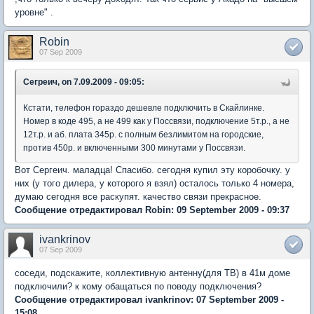
уровне" .
Robin
07 Sep 2009
Сегреич, on 7.09.2009 - 09:05:
Кстати, телефон гораздо дешевле подключить в Скайлинке.
Номер в коде 495, а не 499 как у Поссвязи, подключение 5т.р., а не
12т.р. и аб. плата 345р. с полным безлимитом на городские,
против 450р. и включенными 300 минутами у Поссвязи.
Вот Сергеич. маладца! Спасибо. сегодня купил эту коробочку. у
них (у того дилера, у которого я взял) осталось только 4 номера,
думаю сегодня все раскупят. качество связи прекрасное.
Сообщение отредактировал Robin: 09 September 2009 - 09:37
ivankrinov
07 Sep 2009
соседи, подскажите, коллективную антенну(для ТВ) в 41м доме
подключили? к кому обащаться по поводу подключения?
Сообщение отредактировал ivankrinov: 07 September 2009 -
15:08