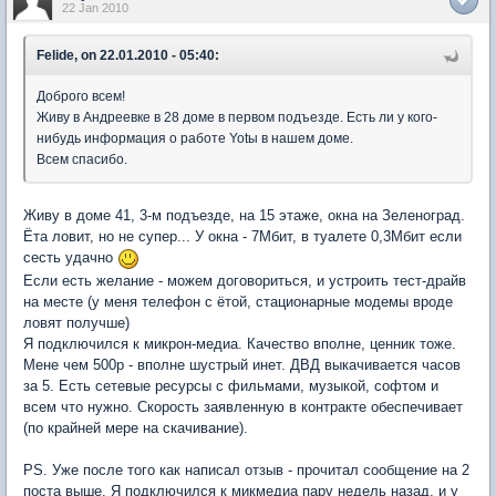
22 Jan 2010
Felide, on 22.01.2010 - 05:40:
Доброго всем!
Живу в Андреевке в 28 доме в первом подъезде. Есть ли у кого-
нибудь информация о работе Yotы в нашем доме.
Всем спасибо.
Живу в доме 41, 3-м подъезде, на 15 этаже, окна на Зеленоград.
Ёта ловит, но не супер... У окна - 7Мбит, в туалете 0,3Мбит если
сесть удачно
Если есть желание - можем договориться, и устроить тест-драйв
на месте (у меня телефон с ётой, стационарные модемы вроде
ловят получше)
Я подключился к микрон-медиа. Качество вполне, ценник тоже.
Мене чем 500р - вполне шустрый инет. ДВД выкачивается часов
за 5. Есть сетевые ресурсы с фильмами, музыкой, софтом и
всем что нужно. Скорость заявленную в контракте обеспечивает
(по крайней мере на скачивание).
PS. Уже после того как написал отзыв - прочитал сообщение на 2
поста выше. Я подключился к микмедиа пару недель назад, и у