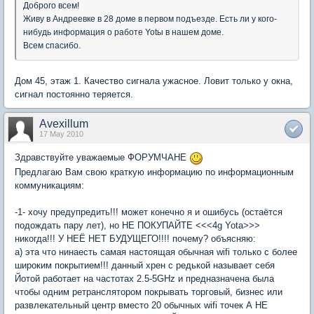
Доброго всем!
Живу в Андреевке в 28 доме в первом подъезде. Есть ли у кого-
нибудь информация о работе Yotы в нашем доме.
Всем спасибо.
Дом 45, этаж 1. Качество сигнала ужасное. Ловит только у окна,
сигнал постоянно теряется.
Avexillum
17 May 2010
Здравствуйте уважаемые ФОРУМЧАНЕ
Предлагаю Вам свою краткую информацию по информационным
коммуникациям:
-1- хочу предупредить!!! может конечно я и ошибусь (остаётся
подождать пару лет), но НЕ ПОКУПАЙТЕ <<<4g Yota>>>
никогда!!! У НЕЁ НЕТ БУДУЩЕГО!!!! почему? объясняю:
а) эта что нинаесть самая настоящая обычная wifi только с более
широким покрытием!!! данный хрен с редькой называет себя
Йотой работает на частотах 2.5-5GHz и предназначена была
чтобы одним ретранслятором покрывать торговый, бизнес или
развлекательный центр вместо 20 обычных wifi точек А НЕ