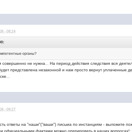
8 - 08:24
00:
компетентные органы?
м совершенно не нужна... На период действия следствия вся деят
будет представлена незаконной и нам просто вернут уплаченные де
ке...
8 - 09:27
есть ответы на "наши"("ваши") письма по инстанциям - выложите п
ми официальными фактами можно оперировать в наших вопросах!