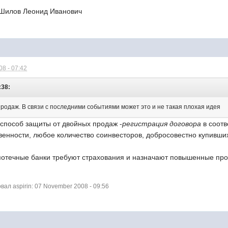
Шилов Леонид Иванович
8 - 07:42
:38:
родаж. В связи с последними событиями может это и не такая плохая идея
пособ защиты от двойных продаж -
регистрация договора
в соотв
венности, любое количество соинвесторов, добросовестно купивших 
ипотечные банки требуют страхования и назначают повышенные пр
л aspirin: 07 November 2008 - 09:56