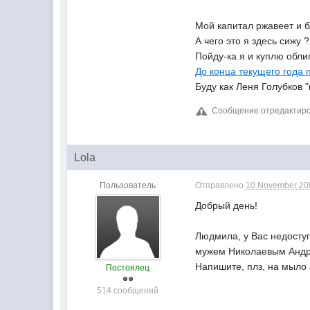
Мой капитал ржавеет и б
А чего это я здесь сижу ?
Пойду-ка я и куплю обл
До конца текущего года п
Буду как Леня Голубков 
Сообщение отредактиров
Lola
Пользователь
Отправлено
10 November 200
Добрый день!
Людмила, у Вас недоступ
мужем Николаевым Андре
Напишите, плз, на мыло
Постоялец
514 сообщений