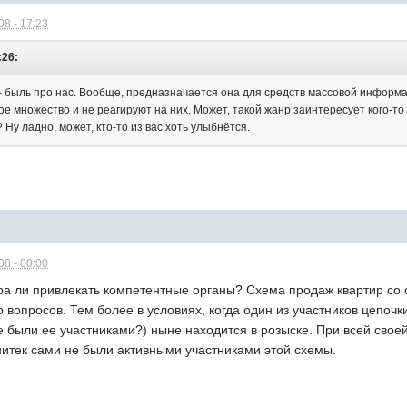
8 - 17:23
:26:
у- быль про нас. Вообще, предназначается она для средств массовой информа
ое множество и не реагируют на них. Может, такой жанр заинтересует кого-т
 Ну ладно, может, кто-то из вас хоть улыбнётся.
8 - 00:00
ора ли привлекать компетентные органы? Схема продаж квартир с
 вопросов. Тем более в условиях, когда один из участников цепоч
были ее участниками?) ныне находится в розыске. При всей своей
тек сами не были активными участниками этой схемы.