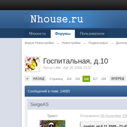
Nhouse.ru
Форумы
Пользователи
Форум Новостройки
→
Новостройки
→
Подмосковье
→
Долгоп
.
Госпитальная, д.10
Автор
Little
,
Apr 20 2006 15:07
«
НАЗАД
ВПЕРЕД
Страниц
114
115
116
117
118
Сообщений в теме: 14685
SergeAS
Турист
Отправлено
06 November 200
aspirin, on 6.11.2008 - 21:4