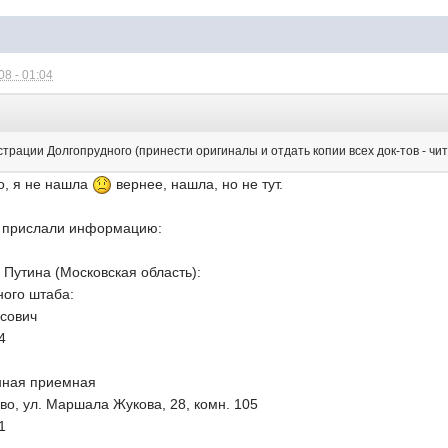
8 - 01:04
трации Долгопрудного (принести оригиналы и отдать копии всех док-тов - чи
о, я не нашла
вернее, нашла, но не тут.
и прислали информацию:
Путина (Московская область):
ного штаба:
сович
4
нная приемная
ово, ул. Маршала Жукова, 28, комн. 105
1