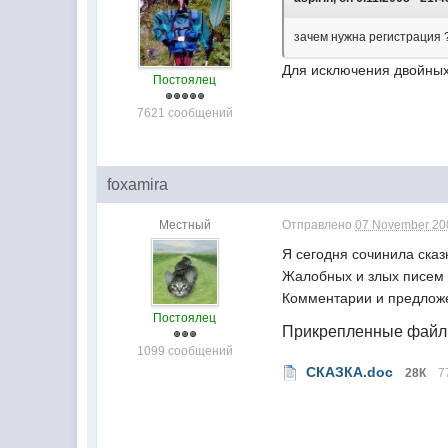
зачем нужна регистрация 
Для исключения двойных
Постоялец
7621 сообщений
foxamira
Местный
Отправлено
07 November 200
Я сегодня сочинила сказ
Жалобных и злых писем о
Комментарии и предложен
Постоялец
Прикрепленные фай
1099 сообщений
СКАЗКА.doc
28К
7