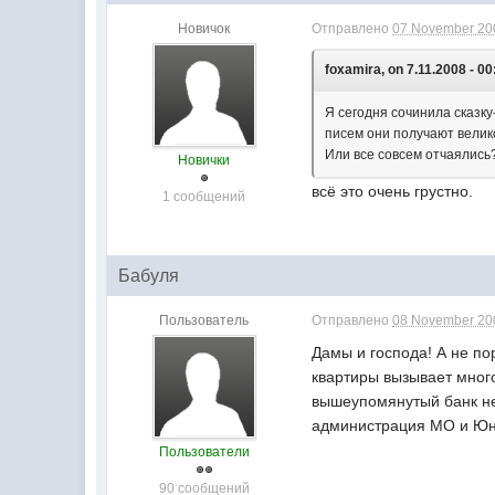
Новичок
Отправлено
07 November 200
foxamira, on 7.11.2008 - 00
Я сегодня сочинила сказк
писем они получают велик
Или все совсем отчаялись?
Новички
всё это очень грустно.
1 сообщений
Бабуля
Пользователь
Отправлено
08 November 200
Дамы и господа! А не п
квартиры вызывает много
вышеупомянутый банк не 
администрация МО и Юни
Пользователи
90 сообщений