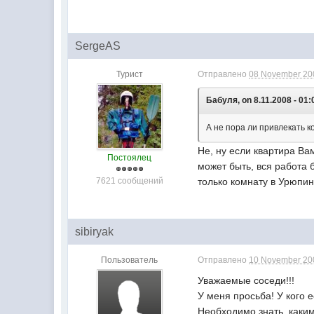
SergeAS
Турист
Отправлено
08 November 200
Бабуля, on 8.11.2008 - 01:
А не пора ли привлекать 
Не, ну если квартира Ва
Постоялец
может быть, вся работа 
7621 сообщений
только комнату в Урюпинс
sibiryak
Пользователь
Отправлено
10 November 200
Уважаемые соседи!!!
У меня просьба! У кого 
Необходимо знать, каки