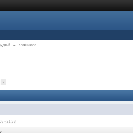
рудный
→
Хлебниково
»
8 - 21:38
5: