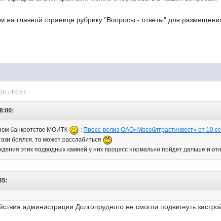
м на главной странице рубрику "Вопросы - ответы" для размещен
8 - 10:57
8:00:
жном банкротстве МОИТК
:
Пресс-релиз ОАО«Мособлтрастинвест» от 10 се
е-таки боялся, то может расслабиться
ждения этих подводных камней у них процесс нормально пойдет дальше и о
35:
йствия администрации Долгопрудного не смогли подвигнуть застро