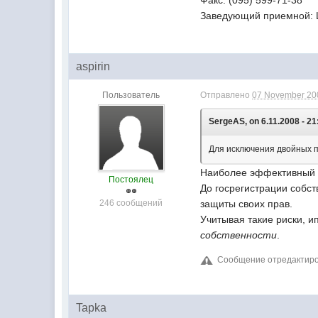
Факс: (095) 599-71-38
Заведующий приемной: 
aspirin
Пользователь
Отправлено
07 November 200
SergeAS, on 6.11.2008 - 21
Для исключения двойных п
Наиболее эффективный с
Постоялец
До госрегистрации собст
246 сообщений
защиты своих прав.
Учитывая такие риски, 
собственности
.
Сообщение отредактирова
Tapka