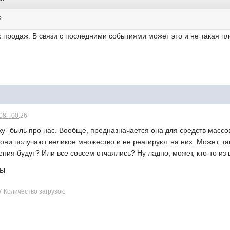
?
 продаж. В связи с последними событиями может это и не такая п
8 - 00:26
ку- быль про нас. Вообще, предназначается она для средств массо
ни получают великое множество и не реагируют на них. Может, так
ия будут? Или все совсем отчаялись? Ну ладно, может, кто-то из 
лы
7 Количество загрузок: