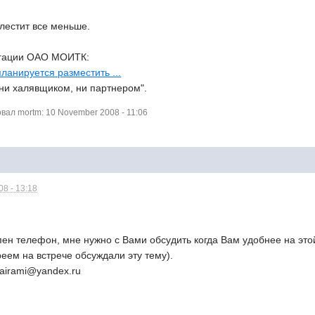
лестит все меньше.
игации ОАО МОИТК:
ланируется разместить ...
"ни халявщиком, ни партнером".
ал mortm: 10 November 2008 - 11:06
8 - 13:18
ен телефон, мне нужно с Вами обсудить когда Вам удобнее на это
ем на встрече обсуждали эту тему).
 airami@yandex.ru