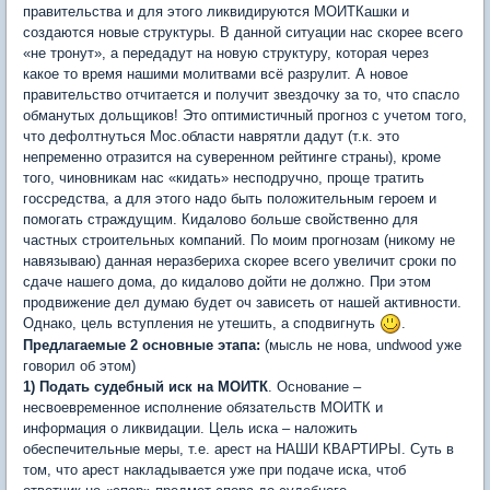
правительства и для этого ликвидируются МОИТКашки и
создаются новые структуры. В данной ситуации нас скорее всего
«не тронут», а передадут на новую структуру, которая через
какое то время нашими молитвами всё разрулит. А новое
правительство отчитается и получит звездочку за то, что спасло
обманутых дольщиков! Это оптимистичный прогноз с учетом того,
что дефолтнуться Мос.области наврятли дадут (т.к. это
непременно отразится на суверенном рейтинге страны), кроме
того, чиновникам нас «кидать» несподручно, проще тратить
госсредства, а для этого надо быть положительным героем и
помогать страждущим. Кидалово больше свойственно для
частных строительных компаний. По моим прогнозам (никому не
навязываю) данная неразбериха скорее всего увеличит сроки по
сдаче нашего дома, до кидалово дойти не должно. При этом
продвижение дел думаю будет оч зависеть от нашей активности.
Однако, цель вступления не утешить, а сподвигнуть
.
Предлагаемые 2 основные этапа:
(мысль не нова, undwood уже
говорил об этом)
1) Подать судебный иск на МОИТК
. Основание –
несвоевременное исполнение обязательств МОИТК и
информация о ликвидации. Цель иска – наложить
обеспечительные меры, т.е. арест на НАШИ КВАРТИРЫ. Суть в
том, что арест накладывается уже при подаче иска, чтоб