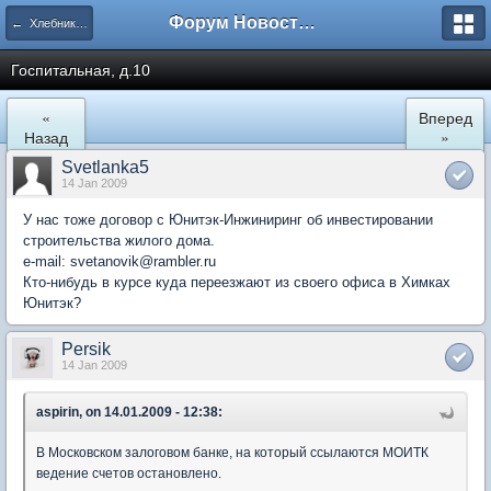
Форум Новостройки
← Хлебниково
Госпитальная, д.10
«
Вперед
Назад
»
Svetlanka5
14 Jan 2009
У нас тоже договор с Юнитэк-Инжиниринг об инвестировании
строительства жилого дома.
е-mail: svetanovik@rambler.ru
Кто-нибудь в курсе куда переезжают из своего офиса в Химках
Юнитэк?
Persik
14 Jan 2009
aspirin, on 14.01.2009 - 12:38:
В Московском залоговом банке, на который ссылаются МОИТК
ведение счетов остановлено.