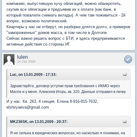
компанию, выпустившую кучу облигаций, можно обанкротить,
скупив все облигации и предъявив их к оплате (как банк, в
который повалили снимать вклады). А чем там поживиться - 2й
вопрос, возможно политический.
Квартиры у нас не отберут, но разборки длятся долго, а примеров
"замороженных" домов масса, в том числе в Долгопе.
Сейчас важно решить вопрос с БТИ, и здесь предпринимаются
активные действия со стороны ИГ.
lulen
14 Jan 2009
Luc, on 13.01.2009 - 17:33:
Здравствуйте, договор уступки прав требования с ИКМО через
Маспи и у меня. Алексеев Игорь. кв. 320. Данные отправил в личку.
И у нас. Кв. 263, 4 секция. Елена 8-916-815-7632,
elshiryaeva@gmail.com
MK236SK, on 13.01.2009 - 20:37:
Я не сильна в юридических вопросах, но насколько я понимаю, на