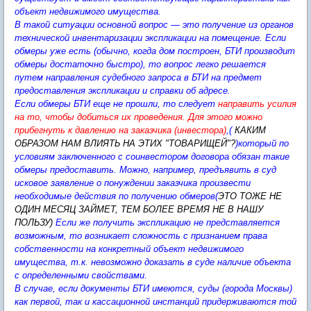
объект недвижимого имущества.
В такой ситуации основной вопрос — это получение из органов
технической инвентаризации экспликации на помещение. Если
обмеры уже есть (обычно, когда дом построен, БТИ производит
обмеры достаточно быстро), то вопрос легко решается
путем направления судебного запроса в БТИ на предмет
предоставления экспликации и справки об адресе.
Если обмеры БТИ еще не прошли, то следует
направить усилия
на то, чтобы добиться их проведения. Для этого можно
прибегнуть к давлению на заказчика (инвестора)
,(
КАКИМ
ОБРАЗОМ НАМ ВЛИЯТЬ НА ЭТИХ "ТОВАРИЩЕЙ"?
)который по
условиям заключенного с соинвестором договора обязан такие
обмеры предоставить. Можно, например, предъявить в суд
исковое заявление о понуждении заказчика произвести
необходимые действия по получению обмеров(
ЭТО ТОЖЕ НЕ
ОДИН МЕСЯЦ ЗАЙМЕТ, ТЕМ БОЛЕЕ ВРЕМЯ НЕ В НАШУ
ПОЛЬЗУ)
Если же получить экспликацию не представляется
возможным, то возникает сложность с признанием права
собственности на конкретный объект недвижимого
имущества, т.к. невозможно доказать в суде наличие объекта
с определенными свойствами.
В случае, если документы БТИ имеются, суды (города Москвы)
как первой, так и кассационной инстанций придерживаются той