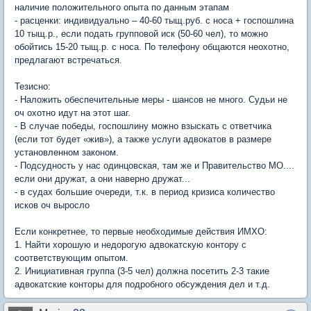
наличие положительного опыта по данным этапам
- расценки: индивидуально – 40-60 тыщ.руб. с носа + госпошлина
10 тыщ.р., если подать групповой иск (50-60 чел), то можно
обойтись 15-20 тыщ.р. с носа. По телефону общаются неохотно,
предлагают встречаться.
Тезисно:
- Наложить обеспечительные меры - шансов не много. Судьи не
оч охотно идут на этот шаг.
- В случае победы, госпошлину можно взыскать с ответчика
(если тот будет «жив»), а также услуги адвокатов в размере
установленном законом.
- Подсудность у нас одинцовская, там же и Правительство МО....
если они дружат, а они наверно дружат...
- в судах большие очереди, т.к. в период кризиса количество
исков оч выросло
Если конкретнее, то первые необходимые действия ИМХО:
1. Найти хорошую и недорогую адвокатскую контору с
соответствующим опытом.
2. Инициативная группа (3-5 чел) должна посетить 2-3 такие
адвокатские конторы для подробного обсуждения дел и т.д.