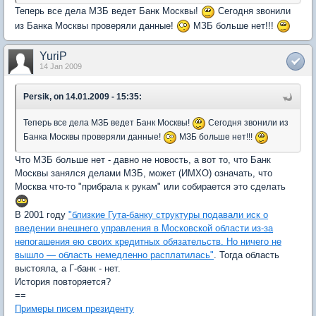
Теперь все дела МЗБ ведет Банк Москвы!
Сегодня звонили
из Банка Москвы проверяли данные!
МЗБ больше нет!!!
YuriP
14 Jan 2009
Persik, on 14.01.2009 - 15:35:
Теперь все дела МЗБ ведет Банк Москвы!
Сегодня звонили из
Банка Москвы проверяли данные!
МЗБ больше нет!!!
Что МЗБ больше нет - давно не новость, а вот то, что Банк
Москвы занялся делами МЗБ, может (ИМХО) означать, что
Москва что-то "прибрала к рукам" или собирается это сделать
В 2001 году
"близкие Гута-банку структуры подавали иск о
введении внешнего управления в Московской области из-за
непогашения ею своих кредитных обязательств. Но ничего не
вышло — область немедленно расплатилась"
. Тогда область
выстояла, а Г-банк - нет.
История повторяется?
==
Примеры писем президенту