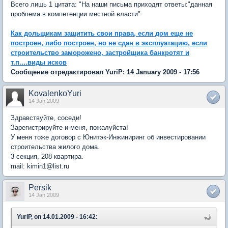
Всего лишь 1 цитата: "На наши письма приходят ответы:"данная
проблема в компетенции местной власти"
Как дольщикам защитить свои права, если дом еще не
построен, либо построен, но не сдан в эксплуатацию, если
строительство заморожено, застройщика банкротят и
т.п....виды исков
Сообщение отредактировал YuriP: 14 January 2009 - 17:56
KovalenkoYuri
14 Jan 2009
Здравствуйте, соседи!
Зарегистрируйте и меня, пожалуйста!
У меня тоже договор с Юнитэк-Инжиниринг об инвестировании
строительства жилого дома.
3 секция, 208 квартира.
mail: kimin1@list.ru
Persik
14 Jan 2009
YuriP, on 14.01.2009 - 16:42: