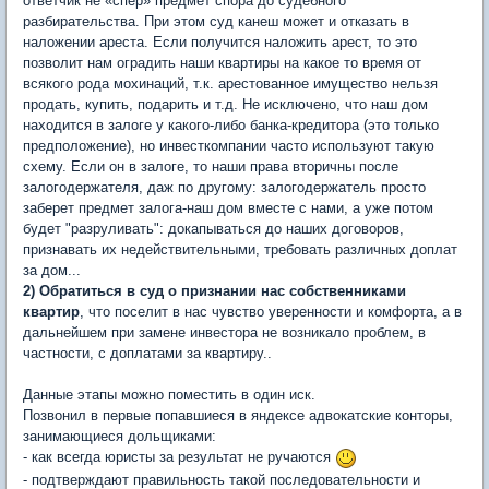
ответчик не «спер» предмет спора до судебного
разбирательства. При этом суд канеш может и отказать в
наложении ареста. Если получится наложить арест, то это
позволит нам оградить наши квартиры на какое то время от
всякого рода мохинаций, т.к. арестованное имущество нельзя
продать, купить, подарить и т.д. Не исключено, что наш дом
находится в залоге у какого-либо банка-кредитора (это только
предположение), но инвесткомпании часто используют такую
схему. Если он в залоге, то наши права вторичны после
залогодержателя, даж по другому: залогодержатель просто
заберет предмет залога-наш дом вместе с нами, а уже потом
будет "разруливать": докапываться до наших договоров,
признавать их недействительными, требовать различных доплат
за дом...
2) Обратиться в суд о признании нас собственниками
квартир
, что поселит в нас чувство уверенности и комфорта, а в
дальнейшем при замене инвестора не возникало проблем, в
частности, с доплатами за квартиру..
Данные этапы можно поместить в один иск.
Позвонил в первые попавшиеся в яндексе адвокатские конторы,
занимающиеся дольщиками:
- как всегда юристы за результат не ручаются
- подтверждают правильность такой последовательности и