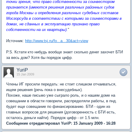
точки зрения, что право собственности за соинвестором
признается (имеются решения различных районных судов
города Москвы и определения различных судебных составов
Мосгорсуда в соответствии с которыми за соинвесторами в
домах, не сданных в эксплуатацию признано право
собственности на их квартиры).
"
Источник:
http://www.tsj.ru/fo...a...30&act=view
P.S. Кстати кто нибудь вообще знает сколько денег захочет БТИ
за весь дом? Хотя бы порядок цифр.
YuriP
15 Jan 2009
Члены ИГ просили передать: не стоит слишком отчаиваться,
ищем решения (речь пока о внесудебных).
Похоже, наше письмо уже сыграло роль, и о нашем доме на
совещании в области говорили, распределяли работы, в пнд.
будет еще совещание по финансированию. БТИ - один из
главных вопросов для решения (договоренность с БТИ есть,
осталось деньги найти). Порядок цифр - от 1.5 млн.
Сообщение отредактировал YuriP: 15 January 2009 - 16:28