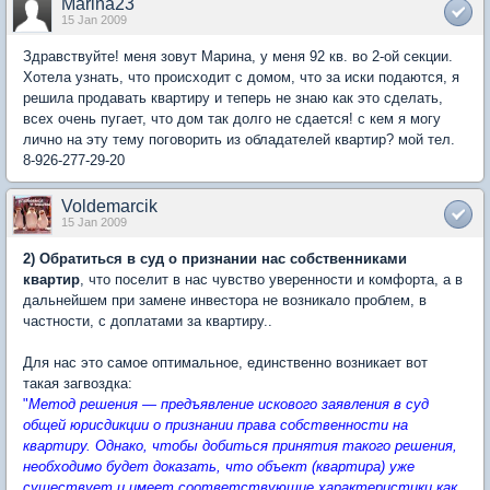
Marina23
15 Jan 2009
Здравствуйте! меня зовут Марина, у меня 92 кв. во 2-ой секции.
Хотела узнать, что происходит с домом, что за иски подаются, я
решила продавать квартиру и теперь не знаю как это сделать,
всех очень пугает, что дом так долго не сдается! с кем я могу
лично на эту тему поговорить из обладателей квартир? мой тел.
8-926-277-29-20
Voldemarcik
15 Jan 2009
2) Обратиться в суд о признании нас собственниками
квартир
, что поселит в нас чувство уверенности и комфорта, а в
дальнейшем при замене инвестора не возникало проблем, в
частности, с доплатами за квартиру..
Для нас это самое оптимальное, единственно возникает вот
такая загвоздка:
"
Метод решения — предъявление искового заявления в суд
общей юрисдикции о признании права собственности на
квартиру. Однако, чтобы добиться принятия такого решения,
необходимо будет доказать, что объект (квартира) уже
существует и имеет соответствующие характеристики как