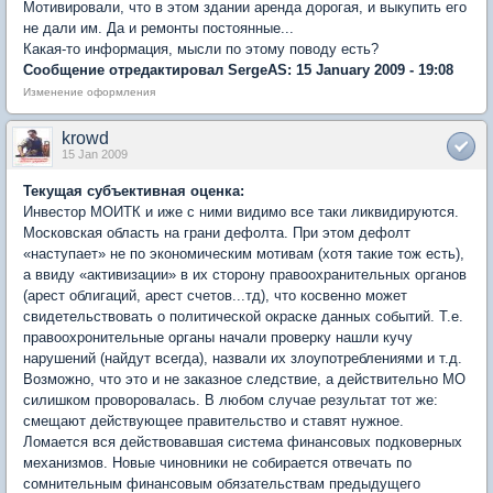
Мотивировали, что в этом здании аренда дорогая, и выкупить его
не дали им. Да и ремонты постоянные...
Какая-то информация, мысли по этому поводу есть?
Сообщение отредактировал SergeAS: 15 January 2009 - 19:08
Изменение оформления
krowd
15 Jan 2009
Текущая субъективная оценка:
Инвестор МОИТК и иже с ними видимо все таки ликвидируются.
Московская область на грани дефолта. При этом дефолт
«наступает» не по экономическим мотивам (хотя такие тож есть),
а ввиду «активизации» в их сторону правоохранительных органов
(арест облигаций, арест счетов...тд), что косвенно может
свидетельствовать о политической окраске данных событий. Т.е.
правоохронительные органы начали проверку нашли кучу
нарушений (найдут всегда), назвали их злоупотреблениями и т.д.
Возможно, что это и не заказное следствие, а действительно МО
силишком проворовалась. В любом случае результат тот же:
смещают действующее правительство и ставят нужное.
Ломается вся действовавшая система финансовых подковерных
механизмов. Новые чиновники не собирается отвечать по
сомнительным финансовым обязательствам предыдущего