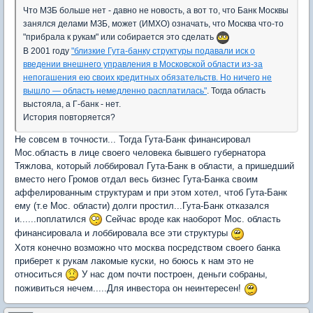
Что МЗБ больше нет - давно не новость, а вот то, что Банк Москвы
занялся делами МЗБ, может (ИМХО) означать, что Москва что-то
"прибрала к рукам" или собирается это сделать
В 2001 году
"близкие Гута-банку структуры подавали иск о
введении внешнего управления в Московской области из-за
непогашения ею своих кредитных обязательств. Но ничего не
вышло — область немедленно расплатилась"
. Тогда область
выстояла, а Г-банк - нет.
История повторяется?
Не совсем в точности... Тогда Гута-Банк финансировал
Мос.область в лице своего человека бывшего губернатора
Тяжлова, который лоббировал Гута-Банк в области, а пришедший
вместо него Громов отдал весь бизнес Гута-Банка своим
аффелированным структурам и при этом хотел, чтоб Гута-Банк
ему (т.е Мос. области) долги простил...Гута-Банк отказался
и......поплатился
Сейчас вроде как наоборот Мос. область
финансировала и лоббировала все эти структуры
Хотя конечно возможно что москва посредством своего банка
приберет к рукам лакомые куски, но боюсь к нам это не
относиться
У нас дом почти построен, деньги собраны,
поживиться нечем.....Для инвестора он неинтересен!