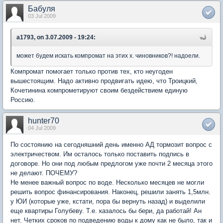
Бабуля
03 Jul 2009
a1793, on 3.07.2009 - 19:24:
может будем искать компромат на этих х. чиновников?! надоели.
Компромат помогает только против тех, кто неугоден
вышестоящим. Надо активно продвигать идею, что Троицкий,
Кочетинина компрометируют своим бездействием единую
Россию.
hunter70
04 Jul 2009
По состоянию на сегодняшний день именно АД тормозит вопрос с
электричеством. Им осталось только поставить подпись в
договоре. Но они под любым предлогом уже почти 2 месяца этого
не делают. ПОЧЕМУ?
Не менее важный вопрос по воде. Несколько месяцев не могли
решить вопрос финансирования. Наконец, решили занять 1,5млн.
у ЮИ (которые уже, кстати, пора бы вернуть назад) и выделили
еще квартиры Голубеву. Т.е. казалось бы бери, да работай! Ан
нет. Четких сроков по подведению воды к дому как не было, так и