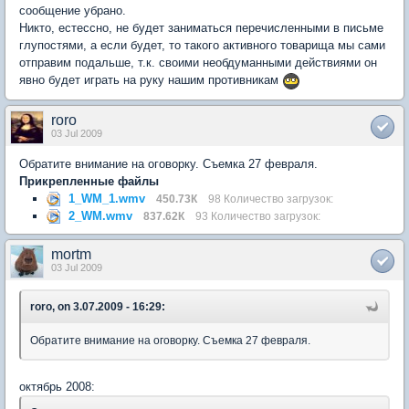
сообщение убрано.
Никто, естессно, не будет заниматься перечисленными в письме
глупостями, а если будет, то такого активного товарища мы сами
отправим подальше, т.к. своими необдуманными действиями он
явно будет играть на руку нашим противникам
roro
03 Jul 2009
Обратите внимание на оговорку. Съемка 27 февраля.
Прикрепленные файлы
1_WM_1.wmv
450.73К
98 Количество загрузок:
2_WM.wmv
837.62К
93 Количество загрузок:
mortm
03 Jul 2009
roro, on 3.07.2009 - 16:29:
Обратите внимание на оговорку. Съемка 27 февраля.
октябрь 2008: