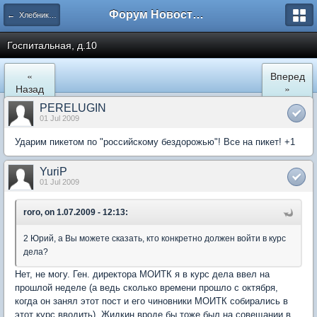
Форум Новостройки
← Хлебниково
Госпитальная, д.10
«
Вперед
Назад
»
PERELUGIN
01 Jul 2009
Ударим пикетом по "российскому бездорожью"! Все на пикет! +1
YuriP
01 Jul 2009
roro, on 1.07.2009 - 12:13:
2 Юрий, а Вы можете сказать, кто конкретно должен войти в курс
дела?
Нет, не могу. Ген. директора МОИТК я в курс дела ввел на
прошлой неделе (а ведь сколько времени прошло с октября,
когда он занял этот пост и его чиновники МОИТК собирались в
этот курс вводить). Жидкин вроде бы тоже был на совещании в