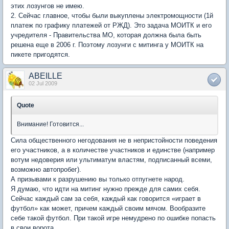
этих лозунгов не имею.
2. Сейчас главное, чтобы были выкуплены электромощности (1й
платеж по графику платежей от РЖД). Это задача МОИТК и его
учредителя - Правительства МО, которая должна была быть
решена еще в 2006 г. Поэтому лозунги с митинга у МОИТК на
пикете пригодятся.
ABEILLE
02 Jul 2009
Quote
Внимание! Готовится...
Сила общественного негодования не в непристойности поведения
его участников, а в количестве участников и единстве (например
вотум недоверия или ультиматум властям, подписанный всеми,
возможно автопробег).
А призывами к разрушению вы только отпугнете народ.
Я думаю, что идти на митинг нужно прежде для самих себя.
Сейчас каждый сам за себя, каждый как говорится «играет в
футбол» как может, причем каждый своим мячом. Вообразите
себе такой футбол. При такой игре немудрено по ошибке попасть
в свои ворота.