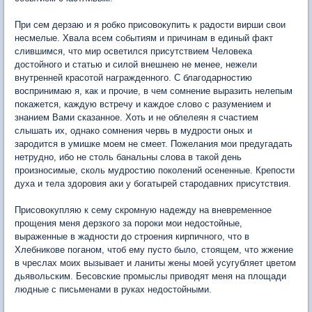
При сем дерзаю и я робко присовокупить к радости вирши свои
несмелые. Хвала всем событиям и причинам в единый факт
слившимся, что мир осветился присутствием Человека
достойного и статью и силой внешнею не менее, нежели
внутренней красотой награжденного. С благодарностию
воспринимаю я, как и прочие, в чем сомнение выразить нелепым
покажется, каждую встречу и каждое слово с разумением и
знанием Вами сказанное. Хоть и не облелеян я счастием
слышать их, однако сомнения червь в мудрости оных и
зародится в умишке моем не смеет. Пожелания мои предугадать
нетрудно, ибо не столь банальны слова в такой день
произносимые, сколь мудростию поколений осененные. Крепости
духа и тела здоровия аки у богатырей стародавних присутствия.
Присовокупляю к сему скромную надежду на вневременное
прощения меня дерзкого за пороки мои недостойные,
выраженные в жадности до строения кирпичного, что в
Хлебникове поганом, чтоб ему пусто было, стоящем, что жжение
в чреслах моих вызывает и ланиты жены моей усугубляет цветом
дьявольским. Бесовские промыслы приводят меня на площади
людные с письменами в руках недостойными.