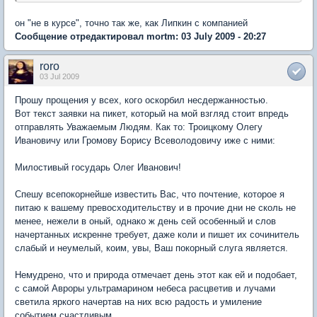
он "не в курсе", точно так же, как Липкин с компанией
Сообщение отредактировал mortm: 03 July 2009 - 20:27
roro
03 Jul 2009
Прошу прощения у всех, кого оскорбил несдержанностью.
Вот текст заявки на пикет, который на мой взгляд стоит впредь
отправлять Уважаемым Людям. Как то: Троицкому Олегу
Ивановичу или Громову Борису Всеволодовичу иже с ними:
Милостивый государь Олег Иванович!
Спешу всепокорнейше известить Вас, что почтение, которое я
питаю к вашему превосходительству и в прочие дни не сколь не
менее, нежели в оный, однако ж день сей особенный и слов
начертанных искренне требует, даже коли и пишет их сочинитель
слабый и неумелый, коим, увы, Ваш покорный слуга является.
Немудрено, что и природа отмечает день этот как ей и подобает,
с самой Авроры ультрамарином небеса расцветив и лучами
светила яркого начертав на них всю радость и умиление
событием счастливым.