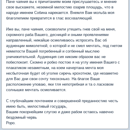
Паче чаяния вы к причитаниям моим прислушаетесь и мнение
свое выскажете, неземной милостию озарив площадь, что в
народе именем Собина нарекается. Внемля Вам мольба моя
благолепием превратится в глас восхваляющий.
Иже вы, паче чаяния, соизволили утешить гнев свой на меня,
скромного раба Вашего, десницей и оными проявлениями
направленный, нижайше осмеливаюсь испросить Вас об
аудиенции мимолетной, о которой и не смел мечтать, под гнетом
немилости Вашей погребенный и согбенный мыслею
уничижительной. Аудиенция сия никоим образом вас не
побеспокоит. Скомно и робко постою я на углу имения Вашего с
плакатиком незаметным, на коем начертана мечта моя
несбыточная будет об уголке сиречь крохотном, где незаметно
для Вас дни свои сочту тихохонько. На благое Ваше
расположение уповаю, яки тля непотребная и та о ласковом
солнышке мечтать осмеливается.
С глубочайшим почтением и совершенной преданностию честь
имею быть, милостивый государь,
Вашим покорнейшим слугою и даже рабом остаюсь навечно
бездомный червь
Роро.