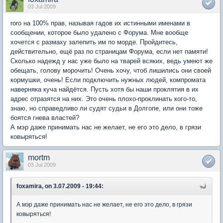
03 Jul 2009
roro на 100% прав, называя гадов их истинными именами в
сообщении, которое было удалено с Форума. Мне вообще
хочется с размаху залепить им по морде. Пройдитесь,
действительно, ещё раз по страницам Форума, если нет памяти!
Сколько надежд у нас уже было на тварей всяких, ведь умеют же
обещать, голову морочить! Очень хочу, чтоб лишились они своей
кормушки, очень! Если подключить нужных людей, компромата
наверняка куча найдётся. Пусть хотя бы наши проклятия в их
адрес отразятся на них. Это очень плохо-проклинать кого-то,
знаю, но справедливо ли судят судьи в Долгопе, или они тоже
боятся гнева властей?
А мэр даже принимать нас не желает, не его это дело, в грязи
ковыряться!
mortm
03 Jul 2009
foxamira, on 3.07.2009 - 19:44:
А мэр даже принимать нас не желает, не его это дело, в грязи
ковыряться!