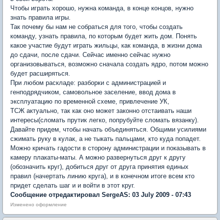
Чтобы играть хорошо, нужна команда, в конце концов, нужно
знать правила игры.
Так почему бы нам не собраться для того, чтобы создать
команду, узнать правила, по которым будет жить дом. Понять
какое участие будут играть жильцы, как команда, в жизни дома
до сдачи, после сдачи. Сейчас именно сейчас нужно
организовываться, возможно сначала создать ядро, потом можно
будет расширяться.
При любом раскладе: разборки с администрацией и
генподрядчиком, самовольное заселение, ввод дома в
эксплуатацию по временной схеме, привлечение УК,
ТСЖ актуально, так как оно может законно отстаивать наши
интересы(сломать прутик легко, попрубуйте сломать вязанку).
Давайте придем, чтобы начать объединяться. Общими усилиями
сжимать руку в кулак, а не тыкать пальцами, кто куда попадет.
Можно кричать гадости в сторону администрации и показывать в
камеру плакаты-маты. А можно развернуться друг к другу
(обозначить круг), добиться друг от друга принятия единых
правил (начертать линию круга), и в конечном итоге всем кто
придет сделать шаг и и войти в этот круг.
Сообщение отредактировал SergeAS: 03 July 2009 - 07:43
Изменено оформление