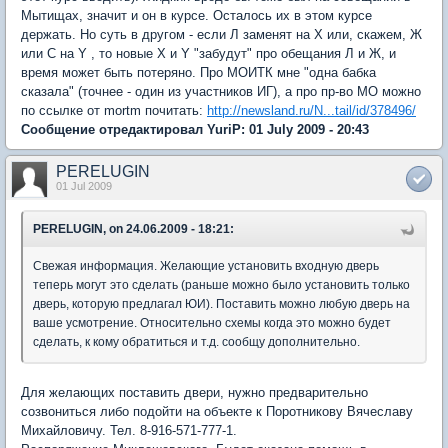
Мытищах, значит и он в курсе. Осталось их в этом курсе
держать. Но суть в другом - если Л заменят на Х или, скажем, Ж
или С на Y , то новые X и Y "забудут" про обещания Л и Ж, и
время может быть потеряно. Про МОИТК мне "одна бабка
сказала" (точнее - один из участников ИГ), а про пр-во МО можно
по ссылке от mortm почитать:
http://newsland.ru/N...tail/id/378496/
Сообщение отредактировал YuriP: 01 July 2009 - 20:43
PERELUGIN
01 Jul 2009
PERELUGIN, on 24.06.2009 - 18:21:
Свежая информация. Желающие установить входную дверь
теперь могут это сделать (раньше можно было установить только
дверь, которую предлагал ЮИ). Поставить можно любую дверь на
ваше усмотрение. Относительно схемы когда это можно будет
сделать, к кому обратиться и т.д. сообщу дополнительно.
Для желающих поставить двери, нужно предварительно
созвониться либо подойти на объекте к Поротникову Вячеславу
Михайловичу. Тел. 8-916-571-777-1.