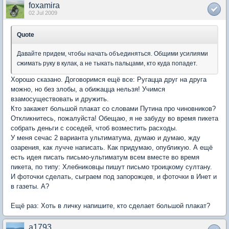
foxamira
02 Jul 2009
Quote
Давайте придем, чтобы начать объединяться. Общими усилиями
сжимать руку в кулак, а не тыкать пальцами, кто куда попадет.
Хорошо сказано. Договоримся ещё все: Ругацца друг на друга
можно, но без злобы, а обижацца нельзя! Учимся
взамосуществовать и дружить.
Кто закажет большой плакат со словами Путина про чиновников?
Откликнитесь, пожалуйста! Обещаю, я не забуду во время пикета
собрать деньги с соседей, чтоб возместить расходы.
У меня сечас 2 варианта ультиматума, думаю и думаю, жду
озарения, как лучче написать. Как придумаю, опубликую. А ещё
есть идея писать письмо-ультиматум всем вместе во время
пикета, по типу: Хлебниковцы пишут письмо троицкому султану.
И фоточки сделать, сыграем под запорожцев, и фоточки в Инет и
в газеты. А?
Ещё раз: Хоть в личку напишите, кто сделает большой плакат?
a1793