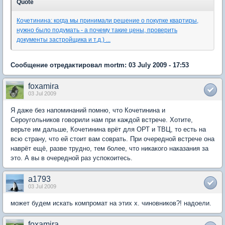
Quote
Кочетинина: когда мы принимали решение о покупке квартиры,
нужно было подумать - а почему такие цены, проверить
документы застройщика и т.д.) ...
Сообщение отредактировал mortm: 03 July 2009 - 17:53
foxamira
03 Jul 2009
Я даже без напоминаний помню, что Кочетинина и
Сероугольников говорили нам при каждой встрече. Хотите,
верьте им дальше, Кочетинина врёт для ОРТ и ТВЦ, то есть на
всю страну, что ей стоит вам соврать. При очередной встрече она
наврёт ещё, разве трудно, тем более, что никакого наказания за
это. А вы в очередной раз успокоитесь.
a1793
03 Jul 2009
может будем искать компромат на этих х. чиновников?! надоели.
foxamira