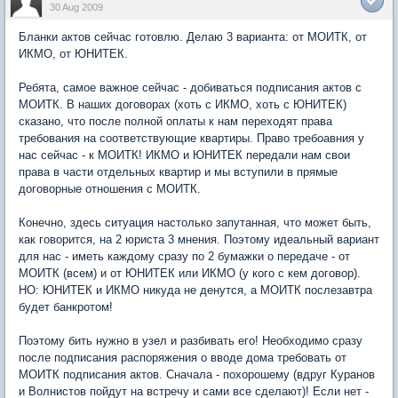
30 Aug 2009
Бланки актов сейчас готовлю. Делаю 3 варианта: от МОИТК, от
ИКМО, от ЮНИТЕК.
Ребята, самое важное сейчас - добиваться подписания актов с
МОИТК. В наших договорах (хоть с ИКМО, хоть с ЮНИТЕК)
сказано, что после полной оплаты к нам переходят права
требования на соответствующие квартиры. Право требоавния у
нас сейчас - к МОИТК! ИКМО и ЮНИТЕК передали нам свои
права в части отдельных квартир и мы вступили в прямые
договорные отношения с МОИТК.
Конечно, здесь ситуация настолько запутанная, что может быть,
как говорится, на 2 юриста 3 мнения. Поэтому идеальный вариант
для нас - иметь каждому сразу по 2 бумажки о передаче - от
МОИТК (всем) и от ЮНИТЕК или ИКМО (у кого с кем договор).
НО: ЮНИТЕК и ИКМО никуда не денутся, а МОИТК послезавтра
будет банкротом!
Поэтому бить нужно в узел и разбивать его! Необходимо сразу
после подписания распоряжения о вводе дома требовать от
МОИТК подписания актов. Сначала - похорошему (вдруг Куранов
и Волнистов пойдут на встречу и сами все сделают)! Если нет -