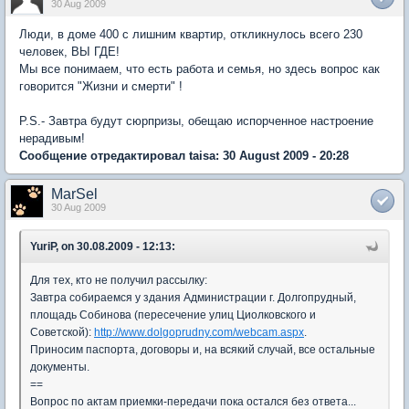
30 Aug 2009
Люди, в доме 400 с лишним квартир, откликнулось всего 230
человек, ВЫ ГДЕ!
Мы все понимаем, что есть работа и семья, но здесь вопрос как
говорится "Жизни и смерти" !
P.S.- Завтра будут сюрпризы, обещаю испорченное настроение
нерадивым!
Сообщение отредактировал taisa: 30 August 2009 - 20:28
MarSel
30 Aug 2009
YuriP, on 30.08.2009 - 12:13:
Для тех, кто не получил рассылку:
Завтра собираемся у здания Администрации г. Долгопрудный,
площадь Собинова (пересечение улиц Циолковского и
Советской):
http://www.dolgoprudny.com/webcam.aspx
.
Приносим паспорта, договоры и, на всякий случай, все остальные
документы.
==
Вопрос по актам приемки-передачи пока остался без ответа...