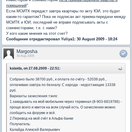
помещений
".
Если МОИТК передаст завтра квартиры по акту ЮИ, это будет
каким-то гарантом? Пока не подписан акт приема-передачи между
МОИТК и ЮИ, последний не вправе подписывать акты с
соинвесторами, т.е. с нами?
У кого какие мнения на этот счет?
Сообщение отредактировал Yuliya1: 30 August 2009 - 18:24
Margosha
30 Aug 2009
kalaida, on 27.08.2009 - 22:51:
Собрано было 38700 руб., к оплате по счёту - 52038 руб.,
оплачиваю завтра по безналу. С народа - недостающие 13338
руб.
Варианты зачисления тэнге:
1.закидывать на мой мобильник через терминал (8-903-6819786) -
проще всего и квиток на всяк случай есть. О зачислении можно
сообщить на форуме и всё.
2.Перевод на мой счёт в Альфа банке
Получатель:
Калайда Алексей Валерьевич