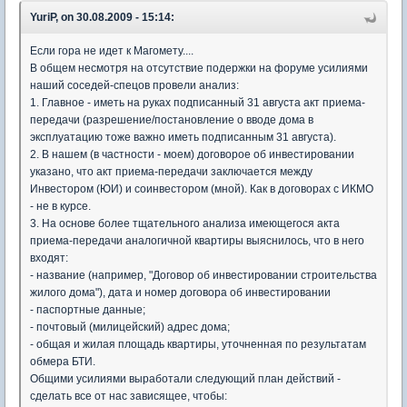
YuriP, on 30.08.2009 - 15:14:
Если гора не идет к Магомету....
В общем несмотря на отсутствие подержки на форуме усилиями
наший соседей-спецов провели анализ:
1. Главное - иметь на руках подписанный 31 августа акт приема-
передачи (разрешение/постановление о вводе дома в
эксплуатацию тоже важно иметь подписанным 31 августа).
2. В нашем (в частности - моем) договорое об инвестировании
указано, что акт приема-передачи заключается между
Инвестором (ЮИ) и соинвестором (мной). Как в договорах с ИКМО
- не в курсе.
3. На основе более тщательного анализа имеющегося акта
приема-передачи аналогичной квартиры выяснилось, что в него
входят:
- название (например, "Договор об инвестировании строительства
жилого дома"), дата и номер договора об инвестировании
- паспортные данные;
- почтовый (милицейский) адрес дома;
- общая и жилая площадь квартиры, уточненная по результатам
обмера БТИ.
Общими усилиями выработали следующий план действий -
сделать все от нас зависящее, чтобы: