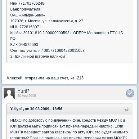
Инн 771701706248
Банк получателя:
ОАО «Альфа-Банк»
107078, г. Москва, ул. Каланчевская, д. 27
ИНН 7728168971
Кор/сч. 30101.810.2.00000000593 в ОПЕРУ Московского ГТУ ЦБ
РФ
БИК 044525593
Счёт получателя:40817810604230011058
3.При личной встрече наликом
Алексей, отправила на ваш счет, кв. 213
YuriP
30 Aug 2009
Yuliya1, on 30.08.2009 - 18:56:
ИМХО, по договору о привлечении фин. средств между МОИТК и
ЮИ должен быть подписан акт приема-передачи квартир. Если
МОИТК передаст завтра квартиры по акту ЮИ, это будет каким-то
гарантом? Пока не подписан акт приема-передачи между МОИТК