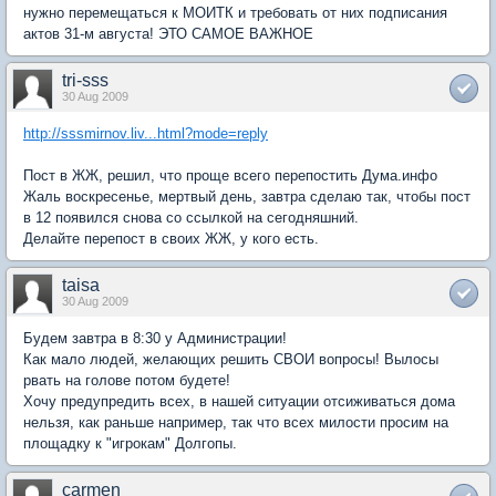
нужно перемещаться к МОИТК и требовать от них подписания
актов 31-м августа! ЭТО САМОЕ ВАЖНОЕ
tri-sss
30 Aug 2009
http://sssmirnov.liv...html?mode=reply
Пост в ЖЖ, решил, что проще всего перепостить Дума.инфо
Жаль воскресенье, мертвый день, завтра сделаю так, чтобы пост
в 12 появился снова со ссылкой на сегодняшний.
Делайте перепост в своих ЖЖ, у кого есть.
taisa
30 Aug 2009
Будем завтра в 8:30 у Администрации!
Как мало людей, желающих решить СВОИ вопросы! Вылосы
рвать на голове потом будете!
Хочу предупредить всех, в нашей ситуации отсиживаться дома
нельзя, как раньше например, так что всех милости просим на
площадку к "игрокам" Долгопы.
carmen