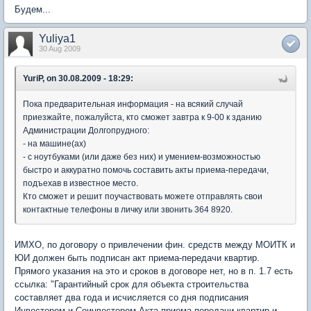
Будем...
Yuliya1
30 Aug 2009
YuriP, on 30.08.2009 - 18:29:
Пока предварительная информация - на всякий случай
приезжайте, пожалуйста, кто сможет завтра к 9-00 к зданию
Администрации Долгопрудного:
- на машине(ах)
- с ноутбуками (или даже без них) и умением-возможностью
быстро и аккуратно помочь составить акты приема-передачи,
подъехав в известное место.
Кто сможет и решит поучаствовать можете отправлять свои
контактные телефоны в личку или звонить 364 8920.
ИМХО, по договору о привлечении фин. средств между МОИТК и
ЮИ должен быть подписан акт приема-передачи квартир.
Прямого указания на это и сроков в договоре нет, но в п. 1.7 есть
ссылка: "Гарантийный срок для объекта строительства
составляет два года и исчисляется со дня подписания
Инвестором и Соинвестором
Акта приема-передачи квартир и