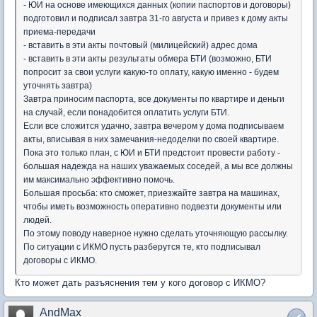
- ЮИ на основе имеющихся данных (копии паспортов и договоры)
подготовил и подписал завтра 31-го августа и привез к дому акты
приема-передачи
- вставить в эти акты почтовый (милицейский) адрес дома
- вставить в эти акты результаты обмера БТИ (возможно, БТИ
попросит за свои услуги какую-то оплату, какую именно - будем
уточнять завтра)
Завтра приносим паспорта, все документы по квартире и деньги
на случай, если понадобится оплатить услуги БТИ.
Если все сложится удачно, завтра вечером у дома подписываем
акты, вписывая в них замечания-недоделки по своей квартире.
Пока это только план, с ЮИ и БТИ предстоит провести работу -
большая надежда на наших уважаемых соседей, а мы все должны
им максимально эффективно помочь.
Большая просьба: кто сможет, приезжайте завтра на машинах,
чтобы иметь возможность оперативно подвезти документы или
людей.
По этому поводу наверное нужно сделать уточняющую рассылку.
По ситуации с ИКМО пусть разберутся те, кто подписывал
договоры с ИКМО.
Кто может дать разъяснения тем у кого договор с ИКМО?
AndMax