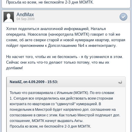
Просьба ко всем, не беспокойте 2-3 дня МОИТК.
AndMax
04 Sep 2009
Хотел поделиться аналогичной информацией, Наталья
опередила. Новоселов (начюротдела МОИТК) говорит о той же
схеме, об акте сверки старой и новой нумерации квартир, которая
пойдет приложением к Допсоглашению №4 к инветконтракту.
Но насчет того, чтобы их не беспокоить - я бу усомнился в этом.
Сейчас они хоть что-то делают только потому, что мы их
долбаем!
NataliZ, on 4.09.2009 - 15:53:
Только что разговаривала с Ильиным (МОИТК). По его словам:
1. Сегодня все определились как действовать всем сторонам
контракта по квартирам со "сдвинутой" нумерацией. В
понедельник в Минстрой будет напрвлено доп. соглашение на
согласование в связи с этим. Как только Минстрой подпишет доп.
соглашение, МОИТК начнут выдавать Акты.
Просьба ко всем, не беспокойте 2-3 дня МОИТК.