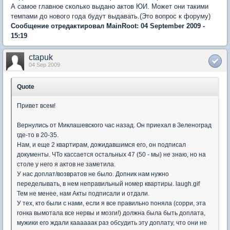
А самое главное сколько выдано актов ЮИ. Может они такими
темпами до нового года будут выдавать.(Это вопрос к форуму)
Сообщение отредактировал MainRoot: 04 September 2009 -
15:19
ctapuk
04 Sep 2009
Quote
Привет всем!
Вернулись от Миклашевского час назад. Он приехал в Зеленоград
где-то в 20-35.
Нам, и еще 2 квартирам, дожидавшимся его, он подписал
документы. ЧТо кассается остальных 47 (50 - мы) не знаю, но на
столе у него я актов не заметила.
У нас доплат/возвратов не было. Допник нам нужно
переделывать, в нем неправильный номер квартиры. laugh.gif
Тем не менее, нам Акты подписали и отдали.
У тех, кто были с нами, если я все правильно поняла (сорри, эта
гонка вымотала все нервы и мозги!) должна была быть доплата,
мужики его ждали каааааак раз обсудить эту доплату, что они не