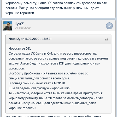
черновому ремонту, наша УК готова заключить договора на эти
работы. Расценки обещали сделать ниже рыночных, дают
хорошие гарантии.
ilyaZ
04 Sep 2009
NataliZ, on 4.09.2009 - 18:52:
Новости от УК.
Сегодня наша УК была в ЮИ, взяли реестр инвесторов, на
основании этого реестра заранее подготовят договора и в момент
выдачи Актов будут находиться в ЮИ для подписания с нами
договоров.
В субботу Дробинога и УК выезжают в Хлебниково со
специалистами, для осмотра всего дома.
В понедельник УК выезжает в МОИТК.
Еще передали следующую информацию:
Те инвесторы, которые хотят в ближайшее время приступить к
черновому ремонту, наша УК готова заключить договора на эти
работы. Расценки обещали сделать ниже рыночных, дают
хорошие гарантии.
тут как тус со своими расценками. пусть они нам обеспечут