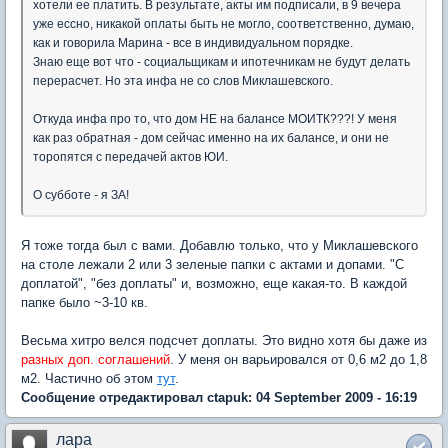
хотели ее платить. В результате, акты им подписали, в 9 вечера
уже ессно, никакой оплаты быть не могло, соответственно, думаю,
как и говорила Марина - все в индивидуальном порядке.
Знаю еще вот что - социальщикам и ипотечникам не будут делать
перерасчет. Но эта инфа не со слов Миклашевского.
Откуда инфа про то, что дом НЕ на балансе МОИТК???! У меня
как раз обратная - дом сейчас именно на их балансе, и они не
торопятся с передачей актов ЮИ.
О субботе - я ЗА!
Я тоже тогда был с вами. Добавлю только, что у Миклашевского
на столе лежали 2 или 3 зеленые папки с актами и допами. "С
доплатой", "без доплаты" и, возможно, еще какая-то. В каждой
папке было ~3-10 кв.
Весьма хитро велся подсчет доплаты. Это видно хотя бы даже из
разных доп. соглашений
. У меня он варьировался от 0,6 м2 до 1,8
м2. Частично об этом
тут
.
Сообщение отредактировал ctapuk: 04 September 2009 - 16:19
лара