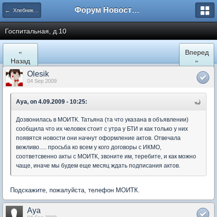
Форум Новостройки
← Хлебниково
Госпитальная, д.10
«
Вперед
Назад
»
Olesik
04 Sep 2009
Aya, on 4.09.2009 - 10:25:
Дозвонилась в МОИТК. Татьяна (та что указана в объявлении)
сообщила что их человек стоит с утра у БТИ и как только у них
появятся новости они начнут оформление актов. Отвечала
вежливо..... просьба ко всем у кого договоры с ИКМО,
соответсвенно акты с МОИТК, звоните им, теребите, и как можно
чаще, иначе мы будем еще месяц ждать подписания актов.
Подскажите, пожалуйста, телефон МОИТК.
Aya