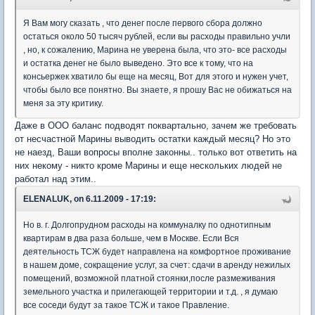
Я Вам могу сказать , что денег после первого сбора должно
остаться около 50 тысяч рублей, если вы расходы правильно учли
, но, к сожалению, Марина не уверена была, что это- все расходы
и остатка денег не было выведено. Это все к тому, что на
консьержек хватило бы еще на месяц, Вот для этого и нужен учет,
чтобы было все понятно. Вы знаете, я прошу Вас не обижаться на
меня за эту критику.
Даже в ООО баланс подводят поквартально, зачем же требовать
от несчастной Марины выводить остатки каждый месяц? Но это
не наезд, Ваши вопросы вполне законны.. только вот ответить на
них некому - никто кроме Марины и еще нескольких людей не
работал над этим..
ELENALUK, on 6.11.2009 - 17:19:
Но в. г. Долгопрудном расходы на коммуналку по однотипным
квартирам в два раза больше, чем в Москве. Если Вся
деятельность ТСЖ будет направлена на комфортное проживание
в нашем доме, сокращение услуг, за счет: сдачи в аренду нежилых
помещений, возможной платной стоянки,после размеживания
земельного участка и прилегающей территории и т.д. , я думаю
все соседи будут за такое ТСЖ и такое Правление.