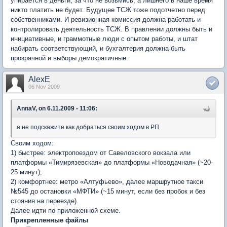
упирается в деньги, за что не возьмись, а лишнего в наше время
никто платить не будет. Будущее ТСЖ тоже подотчетно перед
собственниками. И ревизионная комиссия должна работать и
контролировать деятельность ТСЖ. В правлении должны быть и
инициативные, и граммотные люди с опытом работы, и штат
набирать соответствующий, и бухгалтерия должна быть
прозрачной и выборы демократичные.
AlexE
06 Nov 2009
AnnaV, on 6.11.2009 - 11:06:
а не подскажите как добраться своим ходом в РП
Своим ходом:
1) быстрее: электропоездом от Савеловского вокзала или
платформы «Тимирязевская» до платформы «Новодачная» (~20-
25 минут);
2) комфортнее: метро «Алтуфьево», далее маршрутное такси
№545 до остановки «МФТИ» (~15 минут, если без пробок и без
стояния на переезде).
Далее идти по приложенной схеме.
Прикрепленные файлы