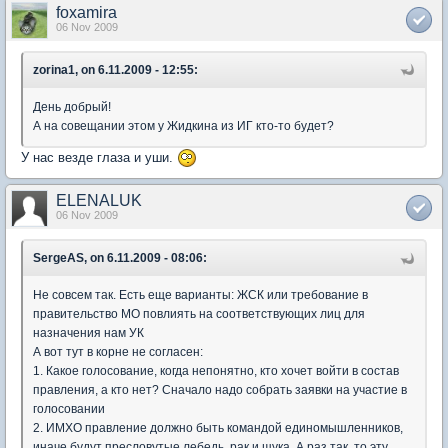
foxamira
06 Nov 2009
zorina1, on 6.11.2009 - 12:55:
День добрый!
А на совещании этом у Жидкина из ИГ кто-то будет?
У нас везде глаза и уши.
ELENALUK
06 Nov 2009
SergeAS, on 6.11.2009 - 08:06:
Не совсем так. Есть еще варианты: ЖСК или требование в
правительство МО повлиять на соответствующих лиц для
назначения нам УК
А вот тут в корне не согласен:
1. Какое голосование, когда непонятно, кто хочет войти в состав
правления, а кто нет? Сначало надо собрать заявки на участие в
голосовании
2. ИМХО правление должно быть командой единомышленников,
иначе будут пресловутые лебедь, рак и щука. А раз так, то эту