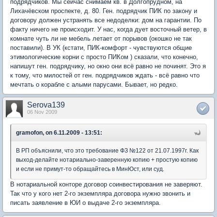
подрядчиков. Мы сейчас снимаем кв. в Долгопрудном, на
Лихачёвском проспекте, д. 80. Ген. подрядчик ПИК по закону и
договору должен устранять все недоделки: дом на гарантии. По
факту ничего не происходит. У нас, когда дует восточный ветер, в
комнате чуть ли не мебель летает от порывов (окошко не так
поставили). В УК (кстати, ПИК-комфорт - чувствуются общие
этимологические корни с просто ПИКом ) сказали, что конечно,
напишут ген. подрядчику, но окно они всё равно не починят. Это я
к тому, что милостей от ген. подрядчиков ждать - всё равно что
мечтать о корабле с алыми парусами. Бывает, но редко.
Serova139
06 Nov 2009
gramofon, on 6.11.2009 - 13:51:
В РП объяснили, что это требование ФЗ №122 от 21.07.1997г. Как
выход-делайте нотариально-заверенную копию + простую копию
и если не примут-то обращайтесь в МинЮст, или суд.
В нотариальной конторе договор соинвестирования не заверяют.
Так что у кого нет 2-го экземпляра договора нужно звонить и
писать заявление в ЮИ о выдаче 2-го экземпляра.