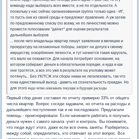
команду надо выбирать всех вместе, а не по отдельности. А
поскольку у нас сейчас организованная группа только одна - ИГ,
то пусть они из своей среды и предложат правление. А уж затем
по предложенному списку (по всему, не по личностям) можно
провести голосование "да/нет" для оценки результатов
дальнейших выборов
... после чего владельцы квартир пишут заявление в милицию и
прокуратуру на незаконные поборы, запрет на допуск к своему
имуществу, оскорбление личности, и тут начнется такая карусель,
что мало не покажется. Для начала потребуют основание, на
котором собирают деньги в обязательном порядке, и куда и как
они тратятся, а все это уже в результате на уголовку может
потянуть... Без УК/ТСЖ эти сборы никак не легализовать, так что
пока единственный выход - давить на сознательность граждан. Но
для этого н
адо четко описывать текущие и будущие расходы
Первый сбор денег составил по отчету примерно 33% от общего
числа квартир. Вопрос соседи задавали, но отчета на расходы и
дальнейшего поступления так и не последовало. Предлагали
помощь - проигнорировали. Если начинаете работать и получать
деньги нужен с самого начала -учет и контроль. Вы понимаете,
что люди ждут этого, даже если все очень заняты. Разберитесь
между собой, определитесь, кто отвечает за этот вопрос. Все