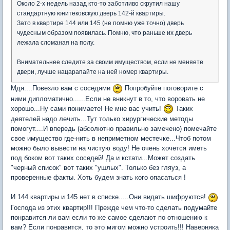
Около 2-х недель назад кто-то заботливо скрутил нашу
стандартную юнитековскую дверь 142-й квартиры.
Зато в квартире 144 или 145 (не помню уже точно) дверь
чудесным образом появилась. Помню, что раньше их дверь
лежала сломаная на полу.
Внимательнее следите за своим имуществом, если не меняете
двери, лучше нацарапайте на ней номер квартиры.
Мдя....Повезло вам с соседями
Попробуйте поговорите с
ними дипломатично......Если не вникнут в то, что воровать не
хорошо...Ну сами понимаете! Не мне вас учить!
Таких
деятелей надо лечить...Тут только хирургические методы
помогут....И впередь (абсолютно правильно замечено) помечайте
свое имущество где-нить в неприметном местечке...Чтоб потом
можно было вывести на чистую воду! Не очень хочется иметь
под боком вот таких соседей! Да и кстати...Может создать
"черный список" вот таких "ушлых". Только без гляуз, а
проверенные факты. Хоть будем знать кого опасаться !
И 144 квартиры и 145 нет в списке.....Они видать шифруются!
Господа из этих квартир!!! Прежде чем что-то сделать подумайте
понравится ли вам если то же самое сделают по отношению к
вам? Если понравится, то это мигом можно устроить!!! Наверняка