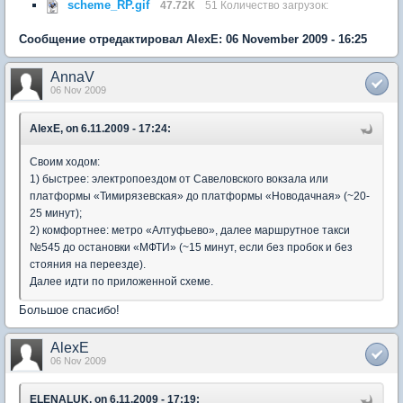
scheme_RP.gif
47.72К
51 Количество загрузок:
Сообщение отредактировал AlexE: 06 November 2009 - 16:25
AnnaV
06 Nov 2009
AlexE, on 6.11.2009 - 17:24:
Своим ходом:
1) быстрее: электропоездом от Савеловского вокзала или
платформы «Тимирязевская» до платформы «Новодачная» (~20-
25 минут);
2) комфортнее: метро «Алтуфьево», далее маршрутное такси
№545 до остановки «МФТИ» (~15 минут, если без пробок и без
стояния на переезде).
Далее идти по приложенной схеме.
Большое спасибо!
AlexE
06 Nov 2009
ELENALUK, on 6.11.2009 - 17:19: