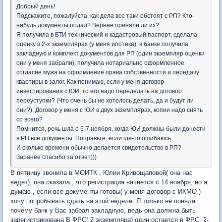
Добрый день!
Подскажите, пожалуйста, как дела все таки обстоят с РП? Кто-
нибудь документы подал? Вернее приняли ли их?
Я получила в БТИ технический и кадастровый паспорт, сделала
оценку в 2-х экземплярах (у меня ипотека), в банке получила
закладную и комплект документов для РП (один экземпляр оценки
они у меня забрали), получила нотариально оформленное
согласие мужа на оформление права собственности и передачу
квартиры в залог. Как понимаю, если у меня договор
инвестирования с ЮИ, то его надо переделать на договор
переуступки? (Что очень бы не хотелось делать, да и будут ли
они?). Договор у меня с ЮИ в двух экземплярах, копии надо снять
со всего?
Помнится, речь шла о 5-7 ноября, когда ЮИ должны были донести
в РП все документы. Поправьте, если где-то ошибаюсь.
И сколько времени обычно делается свидетельство в РП?
Заранее спасибо за ответ)))
В пятницу звонила в МОИТК , Юлии Кривощаповой( она нас
ведет), она сказала , что регистрация начнется с 14 ноября, но я
думаю , если все документы готовы( у меня договор с ИКМО )
хочу попробывать сдать на этой неделе. Я только не поняла
почему банк у Вас забрал закладную, ведь она должна быть
зарегистрирована В ФРС( 2 экземпляра) один остается в ФРС, 2-