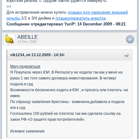
короткая резьба, с трудом паклю удается навернуть.
==
Для исправления можно купить
плашки для нарезания внешней
резьбы
1/2 и 3/4 дюйма и
плашкодержатель-вороток
.
Сообщение отредактировал YuriP: 14 December 2009 - 08:21
ABEILLE
14 Dec 2009
vik1234, on 13.12.2009 - 14:34:
Могу поделиться
Я Покупала через ЮИ. В Регпалату не ходила так как у меня на
руках 1 экз того самого договора инвестирования. В четверг
подала в суд.
Возможности бесконечно ездить в ЮИ , и просить или платить- не
имею.
По образцу заявления Кристины - изменила,добавила и подала
иск к суд.
Госпошлину 100 рублей не платила так как сделала ссылку на
закон РФ «О защите прав потребителей».
Исковое заявление