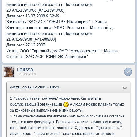
иммиграционного контроля в г. Зеленогораде)
20 А41-13940/08 [А41-13940/08]
Дата рег.: 18.07.2008 9:52:49
Заявитель: ЗАО АСК "ЮНИТЭК-Инжиниринг" г. Химки
Заинтересованные лица: УФМС России по г. Москве (отд.
иммиграционного контроля в г. Зеленогораде)
21 А41-989/08 [А41-989/08]
Дата рег.: 27.12.2007
Истец: ООО "Торговый дом ОАО "Мордовцемент" г. Москва
Ответчик: ЗАО АСК "ЮНИТЭК-Инжиниринг"
Larissa
12 Dec 2009
AlexE, on 12.12.2009 - 10:21:
1. "За отсутствие протечек" можно было бы платить
обслуживающей организации
А людям можно платить только
за конкретные выполненные ими работы.
2. Я не уполномочен публиковать какие-либо списки без согласия
тех, кто в них фигурирует. Если очень хотите - скину вам в личку,
но с требованием о неразглашении. Одно дело - "доска почета",
другое дело - "доска позора" - она скорее навредит, нежели