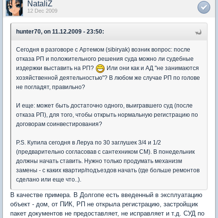
NataliZ
12 Dec 2009
hunter70, on 11.12.2009 - 23:50:
Сегодня в разговоре с Артемом (sibiryak) возник вопрос: после
отказа РП и положительного решения суда можно ли судебные
издержки выставить на РП?
Или они как и АД "не занимаются
хозяйственной деятельностью"? В любом же случае РП по голове
не погладят, правильно?
И еще: может быть достаточно одного, выигравшего суд (после
отказа РП), для того, чтобы открыть нормальную регистрацию по
договорам соинвестирования?
P.S. Купила сегодня в Леруа по 30 заглушек 3/4 и 1/2
(предварительно согласовав с сантехником СМ). В понедельник
должны начать ставить. Нужно только продумать механизм
замены - с каких квартир/подъездов начать (где больше ремонтов
сделано или еще что..).
В качестве примера. В Долгопе есть введенный в эксплуатацию
объект - дом, от ПИК, РП не открыла регистрацию, застройщик
пакет документов не предоставляет, не исправляет и т.д. СУД по