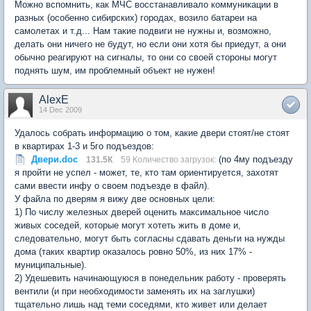
Можно вспомнить, как МЧС восстанавливало коммуникации в
разных (особенно сибирских) городах, возило батареи на
самолетах и т.д... Нам такие подвиги не нужны и, возможно,
делать они ничего не будут, но если они хотя бы приедут, а они
обычно реагируют на сигналы, то они со своей стороны могут
поднять шум, им проблемный объект не нужен!
AlexE
14 Dec 2009
Удалось собрать информацию о том, какие двери стоят/не стоят
в квартирах 1-3 и 5го подъездов:
Двери.doc
(по 4му подъезду
131.5К
59 Количество загрузок:
я пройти не успел - может, те, кто там ориентируется, захотят
сами ввести инфу о своем подъезде в файл).
У файла по дверям я вижу две основных цели:
1) По числу железных дверей оценить максимальное число
живых соседей, которые могут хотеть жить в доме и,
следовательно, могут быть согласны сдавать деньги на нужды
дома (таких квартир оказалось ровно 50%, из них 17% -
муниципальные).
2) Удешевить начинающуюся в понедельник работу - проверять
вентили (и при необходимости заменять их на заглушки)
тщательно лишь над теми соседями, кто живет или делает