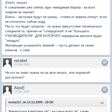
(Олег) -ночует.
К сожалению уже сейчас идет невидимая борьба - на всех
энергии не хватает.
Боюсь - заглушки будут не нужны , стояки от мороза лопнут, если
не отключить сейчас воду.
Пусть это будет затратно - но нужно присутствие технического
специалиста, причем не "созерцателя" и не" Большого
РУКОВОДИТЕЛЯ"- ДЛЯ КОТОРОГО перекрытие вентиля будет
"западло".
Желающие усыновлять бомжей --- пусть делают из своих
взносов , к себе.
verabel
13 Dec 2009
Ни кто не знает нужна ли на акте печать, или подписей
достаточно?
AlexE
13 Dec 2009
vesta117, on 13.12.2009 - 19:56:
Температура в квартире +4С - на улице всего -4С. к кому