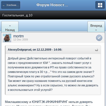
Форум Новостройки
← Хлебниково
Госпитальная, д.10
«
Вперед
Назад
»
mortm
12 Dec 2009
AlexeyDolgoprud, on 12.12.2009 - 14:06:
Добрый день! Действительно интересный поворот событий в
связи с предложением от ЮИ "...оказать полный пакет услуг с
получением всех документов в РП на право собственности за
символическую плату в 30 т.р...." Что это на самом деле значит?
Повторный трюк по уже отработанной схеме русского альянса?
Так может им сразу название поменять на русский юнитек или
альянс инжиниринг? Ну а если серьезно, то можно ли им доверять
и воспользоваться этой услугой?
Миклашевскому и ЮНИТЭК-ИНЖИНИРИНГ нельзя доверять