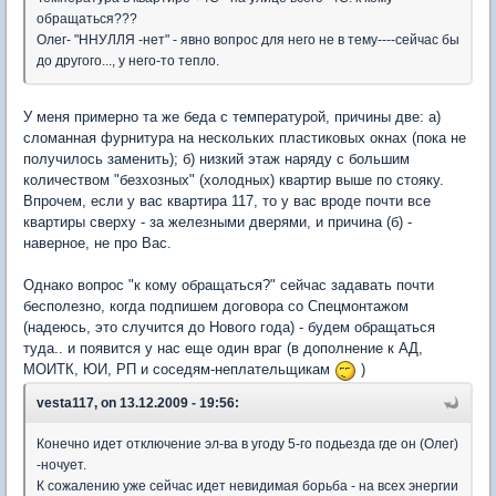
обращаться???
Олег- "ННУЛЛЯ -нет" - явно вопрос для него не в тему----сейчас бы
до другого..., у него-то тепло.
У меня примерно та же беда с температурой, причины две: а)
сломанная фурнитура на нескольких пластиковых окнах (пока не
получилось заменить); б) низкий этаж наряду с большим
количеством "безхозных" (холодных) квартир выше по стояку.
Впрочем, если у вас квартира 117, то у вас вроде почти все
квартиры сверху - за железными дверями, и причина (б) -
наверное, не про Вас.
Однако вопрос "к кому обращаться?" сейчас задавать почти
бесполезно, когда подпишем договора со Спецмонтажом
(надеюсь, это случится до Нового года) - будем обращаться
туда.. и появится у нас еще один враг (в дополнение к АД,
МОИТК, ЮИ, РП и соседям-неплательщикам
)
vesta117, on 13.12.2009 - 19:56:
Конечно идет отключение эл-ва в угоду 5-го подьезда где он (Олег)
-ночует.
К сожалению уже сейчас идет невидимая борьба - на всех энергии