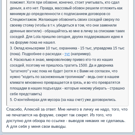
поможет. Хотя при обзвоне, конечно, стоит учитывать, кто сдал
деньги, а кто нет. Правда, массовый обзвон решили отложить как
минимум до определенности с подписанием договоров со
Спецмонтажом. Желающие обзвонить своих соседей сверху по
своему стояку (чтобы в т.ч. убедиться в том, что они заменили
дрянные вентили) - обращайтесь ко мне в личку за списками таких
соседей. Для Lola пришлю сегодня, других поддержавших идею я
на форуме пока не нашел.
3. Оклад коньсержки 10 тыс, охранника - 15 тыс, управдома 15 тыс
(пока). Подробнее о расходах -
тут
(например).
4. Насколько я знаю, микроволновку привез кто-то из наших
соседей, поэтому не пришлось тратить 1500. Да и дворника
"штатного" у нас пока не будет (хотя я с Вами не согласен, что
нужно "ходить по заснеженным тропинкам" - ведь снег в нашем
климате мгновенно превращается в грязь, и во что превратятся
площадки в наших подъездах - которые некому убирать - страшно
себе представить)
5. О контейнерах для мусора (за наш счет) уже договорились.
Спасибо, Алексей за ответ. Мне ничего в личку не надо, того, что
не печатается на форуме, секрет так секрет. Из того, что
доступно для обзора по ссылке - выводов никаких не сделаешь.
А для себя у меня свои выводы.