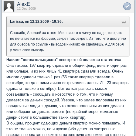
AlexE
12 Dec 2009
Larissa, on 12.12.2009 - 19:36:
Спасибо, Алексей за ответ. Мне ничего в личку не надо, того, что
не печатается на форуме, секрет так секрет. Из того, что доступно
для обзора по ссылке - выводов никаких не сделаешь. А для себя
у меня свои выводы.
Насчет "неплательщиков"
несекретной является статистика.
Она такова: 197 квартир сдавали в общий фонд деньги один раз
или больше, и из них лишь 41 квартира сдавали всегда. Очень
многие сдавали только 1 раз (56 таких квартир сдавали в
сентябре, когда с ними лично встречались члены ИГ; 23 квартиры
сдавали только в октябре). Вот их как раз есть смысл
обзванивать - сообщать о новостях и о том, что и почему
делается за деньги соседей. Уверен, что более половины из них
порядочные люди + думаю, что около половины из них делают
или собираются делать ремонт (по крайней мере, железные
двери стоят в большинстве таких квартир).
В общем, процент сдающих деньги квартир можно повышать. И
это не только можно, но и нужно (ибо денег на экстренные
расходы не хватает несмотря на жесткую экономию со стороны