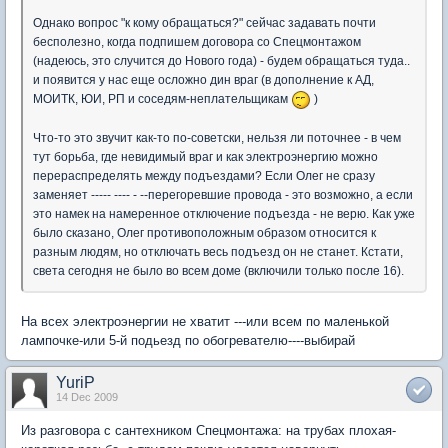
Однако вопрос "к кому обращаться?" сейчас задавать почти
бесполезно, когда подпишем договора со Спецмонтажом
(надеюсь, это случится до Нового года) - будем обращаться туда..
и появится у нас еще осложно дин враг (в дополнение к АД,
МОИТК, ЮИ, РП и соседям-неплательщикам
)
Что-то это звучит как-то по-советски, нельзя ли поточнее - в чем
тут борьба, где невидимый враг и как электроэнергию можно
перераспределять между подъездами? Если Олег не сразу
заменяет ----- ---- - --перегоревшие провода - это возможно, а если
это намек на намеренное отключение подъезда - не верю. Как уже
было сказано, Олег противоположным образом относится к
разным людям, но отключать весь подъезд он не станет. Кстати,
света сегодня не было во всем доме (включили только после 16).
На всех электроэнергии не хватит ---или всем по маленькой
лампочке-или 5-й подьезд по обогревателю----выбирай
YuriP
14 Dec 2009
Из разговора с сантехником Спецмонтажа: на трубах плохая-