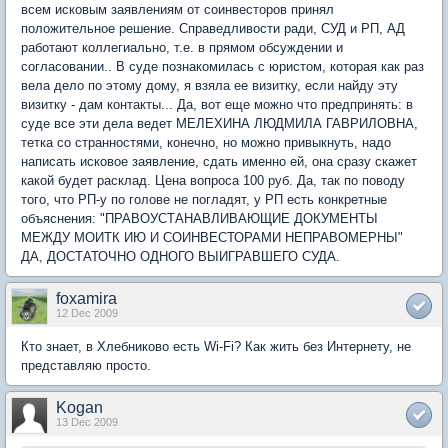
всем исковым заявлениям от соинвесторов принял
положительное решение. Справедливости ради, СУД и РП, АД
работают коллегиально, т.е. в прямом обсуждении и
согласовании.. В суде познакомилась с юристом, которая как раз
вела дело по этому дому, я взяла ее визитку, если найду эту
визитку - дам контакты... Да, вот еще можно что предпринять: в
суде все эти дела ведет МЕЛЕХИНА ЛЮДМИЛА ГАВРИЛОВНА,
тетка со странностями, конечно, но можно привыкнуть, надо
написать исковое заявление, сдать именно ей, она сразу скажет
какой будет расклад. Цена вопроса 100 руб. Да, так по поводу
того, что РП-у по голове не погладят, у РП есть конкретные
объяснения: "ПРАВОУСТАНАВЛИВАЮЩИЕ ДОКУМЕНТЫ
МЕЖДУ МОИТК ИЮ И СОИНВЕСТОРАМИ НЕПРАВОМЕРНЫ"
ДА, ДОСТАТОЧНО ОДНОГО ВЫИГРАВШЕГО СУДА.
foxamira
12 Dec 2009
Кто знает, в Хлебниково есть Wi-Fi? Как жить без Интернету, не
представляю просто.
Kogan
13 Dec 2009