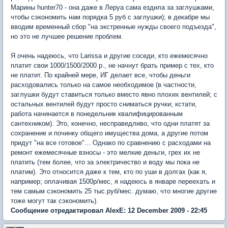
Марины hunter70 - она даже в Леруа сама ездила за заглушками,
чтобы сэкономить нам порядка 5 руб с заглушки); в декабре мы
вводим временный сбор "на экстренные нужды своего подъезда",
но это не лучшее решение проблем.
Я очень надеюсь, что Larissa и другие соседи, кто ежемесячно
платит свои 1000/1500/2000 р., не начнут брать пример с тех, кто
не платит. По крайней мере, ИГ делает все, чтобы деньги
расходовались только на самое необходимое (в частности,
заглушки будут ставиться только вместо явно плохих вентилей; с
остальных вентилей будут просто сниматься ручки; кстати,
работа начинается в понедельник квалифицированным
сантехником). Это, конечно, несправедливо, что одни платят за
сохранение и починку общего имущества дома, а другие потом
придут "на все готовое"... Однако по сравнению с расходами на
ремонт ежемесячные взносы - это мелкие деньги, грех их не
платить (тем более, что за электричество и воду мы пока не
платим). Это относится даже к тем, кто по уши в долгах (как я,
например; оплачивая 1500р/мес, я надеюсь в январе переехать и
тем самым сэкономить 25 тыс.руб/мес. думаю, что многие другие
тоже могут так сэкономить).
Сообщение отредактировал AlexE: 12 December 2009 - 22:45