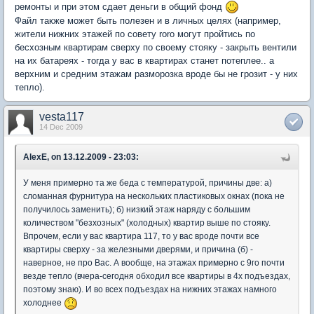
ремонты и при этом сдает деньги в общий фонд
Файл также может быть полезен и в личных целях (например,
жители нижних этажей по совету roro могут пройтись по
бесхозным квартирам сверху по своему стояку - закрыть вентили
на их батареях - тогда у вас в квартирах станет потеплее.. а
верхним и средним этажам разморозка вроде бы не грозит - у них
тепло).
vesta117
14 Dec 2009
AlexE, on 13.12.2009 - 23:03:
У меня примерно та же беда с температурой, причины две: а)
сломанная фурнитура на нескольких пластиковых окнах (пока не
получилось заменить); б) низкий этаж наряду с большим
количеством "безхозных" (холодных) квартир выше по стояку.
Впрочем, если у вас квартира 117, то у вас вроде почти все
квартиры сверху - за железными дверями, и причина (б) -
наверное, не про Вас. А вообще, на этажах примерно с 9го почти
везде тепло (вчера-сегодня обходил все квартиры в 4х подъездах,
поэтому знаю). И во всех подъездах на нижних этажах намного
холоднее