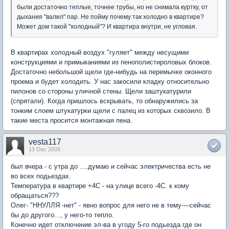
были достаточно теплые, точнее трубы, но не снимала куртку, от
дыхания "валил" пар. Не пойму почему так холодно в квартире?
Может дом такой "холодный"? И квартира внутри, не угловая.
В квартирах холодный воздух "гуляет" между несущими
конструкциями и примыканиями из пенополистироловых блоков.
Достаточно небольшой щели где-нибудь на перемычке оконного
проема и будет холодить. У нас закосили кладку относительно
пилонов со стороны уличной стены. Щели заштукатурили
(спрятали). Когда пришлось вскрывать, то обнаружились за
тонким слоем штукатурки щели с палец из которых сквозило. В
такие места просится монтажная пена.
vesta117
13 Dec 2009
был вчера - с утра до ....думаю и сейчас электричества есть не
во всех подьездах.
Температура в квартире +4С - на улице всего -4С. к кому
обращаться???
Олег- "ННУЛЛЯ -нет" - явно вопрос для него не в тему----сейчас
бы до другого..., у него-то тепло.
Конечно идет отключение эл-ва в угоду 5-го подьезда где он