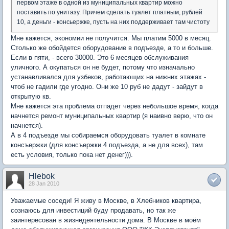
первом этаже в одной из муниципальных квартир можно
поставить по унитазу. Причем сделать туалет платным, рублей
10, а деньги - консьержке, пусть на них поддерживает там чистоту
Мне кажется, экономии не получится. Мы платим 5000 в месяц.
Столько же обойдется оборудование в подъезде, а то и больше.
Если в пяти, - всего 30000. Это 6 месяцев обслуживания
уличного. А окупаться он не будет, потому что изначально
устанавливался для узбеков, работающих на нижних этажах -
чтоб не гадили где угодно. Они же 10 руб не дадут - зайдут в
открытую кв.
Мне кажется эта проблема отпадет через небольшое время, когда
начнется ремонт муниципальных квартир (я наивно верю, что он
начнется).
А в 4 подъезде мы собираемся оборудовать туалет в комнате
консъержки (для консъержки 4 подъезда, а не для всех), там
есть условия, только пока нет денег))).
Hlebok
28 Jan 2010
Уважаемые соседи! Я живу в Москве, в Хлебников квартира,
сознаюсь для инвестиций буду продавать, но так же
заинтересован в жизнедеятельности дома. В Москве в моём