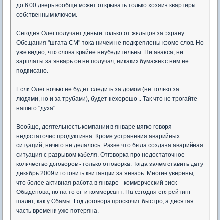
до 6.00 дверь вообще может открывать только хозяин квартиры
собственным ключом.
Сегодня Олег получает деньги только от жильцов за охрану.
Обещания "штата СМ" пока ничем не подкреплены кроме слов. Но
уже видно, что слова крайне неубедительны. Ни аванса, ни
зарплаты за январь он не получал, никаких бумажек с ним не
подписано.
Если Олег ночью не будет следить за домом (не только за
людями, но и за трубами), будет нехорошо... Так что не трогайте
нашего "духа".
Вообще, деятельность компании в январе мягко говоря
недостаточно продуктивна. Кроме устранения аварийных
ситуаций, ничего не делалось. Разве что была создана аварийная
ситуация с разрывом кабеля. Отговорка про недостаточное
количество договоров - только отговорка. Тогда зачем ставить дату
декабрь 2009 и готовить квитанции за январь. Многие уверены,
что более активная работа в январе - коммерческий риск
Обыдёнова, но на то он и коммерсант. На сегодня его рейтинг
шалит, как у Обамы. Год договора проскочит быстро, а десятая
часть времени уже потеряна.