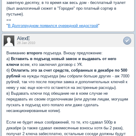
заветную десятку, в то время как весь дом - бесплатный туалет
(был аналогичный сюжет в "Городке" про платный сортир в
пустыне).
==
"
В Долгопрудном появился очередной недострой
"
AlexE
28 Jan 2010
Вниманию
второго
подъезда. Вношу предложение:
а)
Вставить в подъезд новый замок и выдавать от него
ключи
всем, кто заключил договор с УК.
б)
Оплатить это за счет средств, собранных в декабре по 500
рублей
на нужды подъезда (мы собрали больше других - аж 7000
рублей, так что после покупки замка и дополнительных ключей к
нему у нас еще кое-что останется на экстренные расходы).
в) Выдавать ключи под обещание ни в коем случае не
передавать их своим отделочникам (или другим лицам, могущим
пускать в подъезд кого попало или даже сделать
несанкционированные копии).
Если не будет иных соображений, то те, кто сдавал 500р в
декабре (а также сдавал ежемесячные взносы хотя бы 2 раза),
получат 2 ключа забесплатно, остальные соседи должны будут