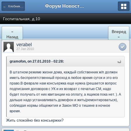
Форум Новостройки
← Хлебниково
Госпитальная, д.10
«
Вперед
Назад
»
verabel
27 Jan 2010
gramofon, on 27.01.2010 - 02:28:
В штатном режиме жизни дома, каждый собственник ж/п должен
иметь беспрепятственный проход в любое время суток и это его
право.В феврале нам консъержка еще нужна (решается вопрос
подписания договоров с УК и их возврат с печатью СМ, надо
будет получать от них квитанции на оплату, а ящиков пока нет. ). А
дальше надо устанавливать домофон и жить(ремонтироваться),
соблюдая нормы общежития и Закон МО о тишине в ночное
время.
Жить спокойно без консьержки?