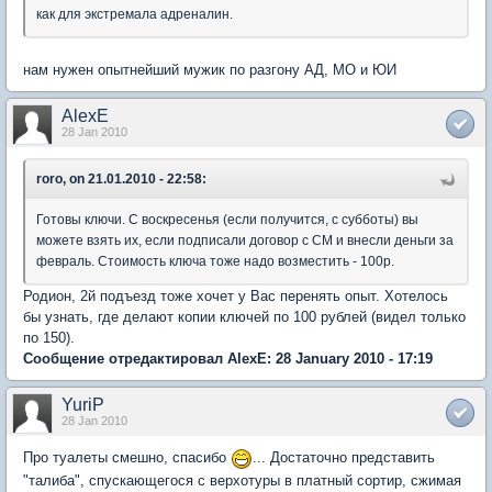
как для экстремала адреналин.
нам нужен опытнейший мужик по разгону АД, МО и ЮИ
AlexE
28 Jan 2010
roro, on 21.01.2010 - 22:58:
Готовы ключи. С воскресенья (если получится, с субботы) вы
можете взять их, если подписали договор с СМ и внесли деньги за
февраль. Стоимость ключа тоже надо возместить - 100р.
Родион, 2й подъезд тоже хочет у Вас перенять опыт. Хотелось
бы узнать, где делают копии ключей по 100 рублей (видел только
по 150).
Сообщение отредактировал AlexE: 28 January 2010 - 17:19
YuriP
28 Jan 2010
Про туалеты смешно, спасибо
... Достаточно представить
"талиба", спускающегося с верхотуры в платный сортир, сжимая