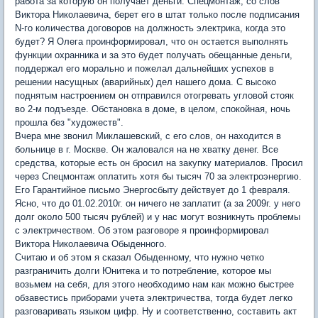
работа за которую он получает деньги. Спецмонтаж, со слов
Виктора Николаевича, берет его в штат только после подписания
N-го количества договоров на должность электрика, когда это
будет? Я Олега проинформировал, что он остается выполнять
функции охранника и за это будет получать обещанные деньги,
поддержал его морально и пожелал дальнейших успехов в
решении насущных (аварийных) дел нашего дома. С высоко
поднятым настроением он отправился отогревать угловой стояк
во 2-м подъезде. Обстановка в доме, в целом, спокойная, ночь
прошла без "художеств".
Вчера мне звонил Миклашевский, с его слов, он находится в
больнице в г. Москве. Он жаловался на не хватку денег. Все
средства, которые есть он бросил на закупку материалов. Просил
через Спецмонтаж оплатить хотя бы тысяч 70 за электроэнергию.
Его Гарантийное письмо Энергосбыту действует до 1 февраля.
Ясно, что до 01.02.2010г. он ничего не заплатит (а за 2009г. у него
долг около 500 тысяч рублей) и у нас могут возникнуть проблемы
с электричеством. Об этом разговоре я проинформировал
Виктора Николаевича Обыденного.
Считаю и об этом я сказал Обыденному, что нужно четко
разграничить долги Юнитека и то потребление, которое мы
возьмем на себя, для этого необходимо нам как можно быстрее
обзавестись приборами учета электричества, тогда будет легко
разговаривать языком цифр. Ну и соответственно, составить акт