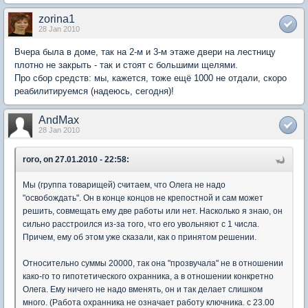
zorina1
28 Jan 2010
Вчера была в доме, так на 2-м и 3-м этаже двери на лестницу
плотно не закрыть - так и стоят с большими щелями.
Про сбор средств: мы, кажется, тоже ещё 1000 не отдали, скоро
реабилитируемся (надеюсь, сегодня)!
AndMax
28 Jan 2010
roro, on 27.01.2010 - 22:58:
Мы (группа товарищей) считаем, что Олега не надо
"освобождать". Он в конце концов не крепостной и сам может
решить, совмещать ему две работы или нет. Насколько я знаю, он
сильно расстроился из-за того, что его увольняют с 1 числа.
Причем, ему об этом уже сказали, как о принятом решении.
Относительно суммы 20000, так она "прозвучала" не в отношении
како-го то гипотетического охранника, а в отношении конкретно
Олега. Ему ничего не надо вменять, он и так делает слишком
много. (Работа охранника не означает работу ключника. с 23.00