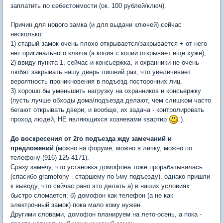
заплатить по себестоимости (ок. 100 рублей/ключ).
Причин для нового замка (и для выдачи ключей) сейчас
несколько:
1) старый замок очень плохо открывается/закрывается + от него
нет оригинального ключа (а копия с копии открывает еще хуже);
2) ввиду пункта 1, сейчас и консьержка, и охранники не очень
любят закрывать нашу дверь лишний раз, что увеличивает
вероятность проникновения в подъезд посторонних лиц.
3) хорошо бы уменьшить нагрузку на охранников и консьержку
(пусть лучше обходы дома/подъезда делают, чем слишком часто
бегают открывать двери; и вообще, их задача - контролировать
проход людей, НЕ являющихся хозяевами квартир
).
До воскресения от 2го подъезда жду замечаний и
предложений
(можно на форуме, можно в личку, можно по
телефону (916) 125-4171).
Сразу замечу, что установка домофона тоже прорабатывалась
(спасибо gramofonу - старшему по 5му подъезду), однако пришли
к выводу, что сейчас рано это делать а) в наших условиях
быстро сломается; б) домофон как телефон (а не как
электронный замок) пока мало кому нужен.
Другими словами, домофон планируем на лето-осень, а пока -