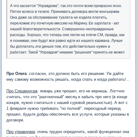
А что касается "Управдома", так это почти всем прекрасно ясно.
Пятое колесо в телеге. Принимать договора могли консьержки.
Она даже за обслуживание туалета не ездила платить,
переложив эту почетную миссию на Марину. Ее зарплата - акт
нашей благотворительности. Совершенно неоправданные
расходы. Хорошо, что теперь они легли на плечи СМ, правда, как
я понимаю, они будут все равно идти из нашего кармана. Лучше
бы доплатить эти деньги тем, кто действительно нужен и
работает. Такой "Управдом" никакие "решения" принять не может.
Про Олега
: согласен, это должно быть его решение. Уж дайте
ему самому возможность решать, когда спать и когда работать!...
Про Спецмонтаж
: январь уже прошел, его не вернешь. Логтчно
считать, что это "разгоночный" месяц и забыть про него (в конце
концов, нужно считаться с нашей суровой реальностью). А вот с
1 февраля нужно требовать "по полной": переходный период
прошел, будьте добры обеспечить все услуги, которые указаны в
договоре.
Про управдома
: очень трудно определить, какой функционал она