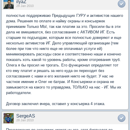
ilyaZ
28 Jan 2010
полностью поддерживаю Предыдущих ГУРУ и активистов нашего
дома. Решения по оплате и найму охраны и консьержек
принимаем Только МЫ, так как платим за это. Просили бы в эти
дела не вмешиватся, без согласования с АКТИВОМ ИГ. Есть
старшие по подъездам, которым все полностью доверяют и еще
несколько активистов ИГ. Дело управляющей организации (тем
более при том что никто еще не оплачивал услуги ей)
минимизировать расходы свои и соответственно наши и конечно
показать хоть какой то уровень работы, кроме отогревания труб.
Олега я бы просил не трогать. Его функционал определяет тот
кто ему платит и решать за него куда он переходит без
согласования с нами и его желания никто не будет. У нас не
частное имение и Олег не батрак. И Консъержки и охрана не
замыкаются на какого то управдома, ТОЛЬКО на нас - ИГ. Мы их
работодатели.
Договор заключил вчера, оставил у консъержа 4 этажа.
SergeAS
28 Jan 2010
Предложение по экономии: может ну его, этот биотуалет во