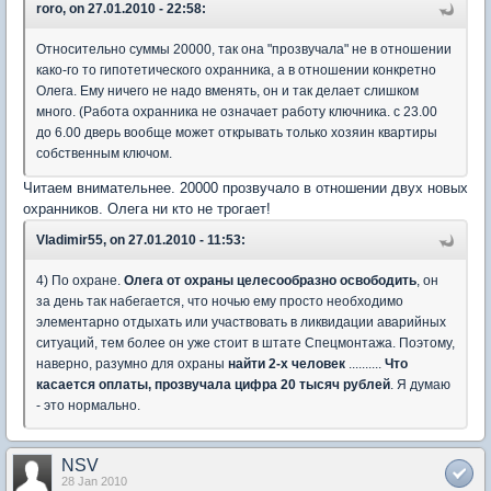
roro, on 27.01.2010 - 22:58:
Относительно суммы 20000, так она "прозвучала" не в отношении
како-го то гипотетического охранника, а в отношении конкретно
Олега. Ему ничего не надо вменять, он и так делает слишком
много. (Работа охранника не означает работу ключника. с 23.00
до 6.00 дверь вообще может открывать только хозяин квартиры
собственным ключом.
Читаем внимательнее. 20000 прозвучало в отношении двух новых
охранников. Олега ни кто не трогает!
Vladimir55, on 27.01.2010 - 11:53:
4) По охране.
Олега от охраны целесообразно освободить
, он
за день так набегается, что ночью ему просто необходимо
элементарно отдыхать или участвовать в ликвидации аварийных
ситуаций, тем более он уже стоит в штате Спецмонтажа. Поэтому,
наверно, разумно для охраны
найти 2-х человек
..........
Что
касается оплаты, прозвучала цифра 20 тысяч рублей
. Я думаю
- это нормально.
NSV
28 Jan 2010