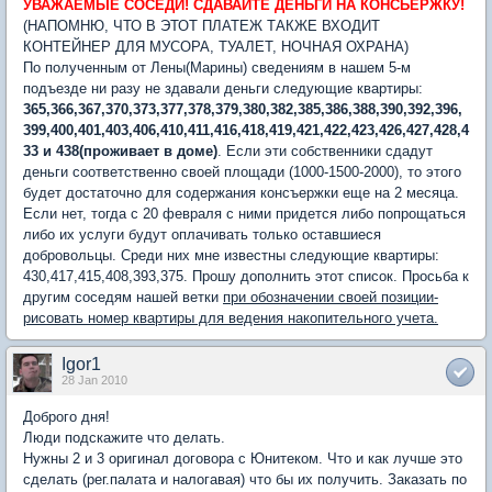
УВАЖАЕМЫЕ СОСЕДИ! СДАВАЙТЕ ДЕНЬГИ НА КОНСЬЕРЖКУ!
(НАПОМНЮ, ЧТО В ЭТОТ ПЛАТЕЖ ТАКЖЕ ВХОДИТ
КОНТЕЙНЕР ДЛЯ МУСОРА, ТУАЛЕТ, НОЧНАЯ ОХРАНА)
По полученным от Лены(Марины) сведениям в нашем 5-м
подъезде ни разу не здавали деньги следующие квартиры:
365,366,367,370,373,377,378,379,380,382,385,386,388,390,392,396,
399,400,401,403,406,410,411,416,418,419,421,422,423,426,427,428,4
33 и 438(проживает в доме)
. Если эти собственники сдадут
деньги соответственно своей площади (1000-1500-2000), то этого
будет достаточно для содержания консъержки еще на 2 месяца.
Если нет, тогда с 20 февраля с ними придется либо попрощаться
либо их услуги будут оплачивать только оставшиеся
добровольцы. Среди них мне известны следующие квартиры:
430,417,415,408,393,375. Прошу дополнить этот список. Просьба к
другим соседям нашей ветки
при обозначении своей позиции-
рисовать номер квартиры для ведения накопительного учета.
Igor1
28 Jan 2010
Доброго дня!
Люди подскажите что делать.
Нужны 2 и 3 оригинал договора с Юнитеком. Что и как лучше это
сделать (рег.палата и налогавая) что бы их получить. Заказать по