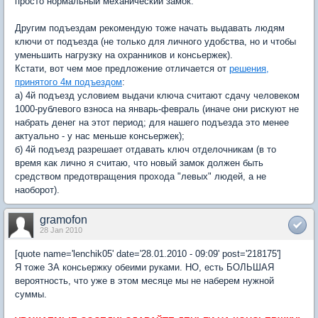
просто нормальный механический замок.
Другим подъездам рекомендую тоже начать выдавать людям
ключи от подъезда (не только для личного удобства, но и чтобы
уменьшить нагрузку на охранников и консьержек).
Кстати, вот чем мое предложение отличается от
решения,
принятого 4м подъездом
:
а) 4й подъезд условием выдачи ключа считают сдачу человеком
1000-рублевого взноса на январь-февраль (иначе они рискуют не
набрать денег на этот период; для нашего подъезда это менее
актуально - у нас меньше консьержек);
б) 4й подъезд разрешает отдавать ключ отделочникам (в то
время как лично я считаю, что новый замок должен быть
средством предотвращения прохода "левых" людей, а не
наоборот).
gramofon
28 Jan 2010
[quote name='lenchik05' date='28.01.2010 - 09:09' post='218175']
Я тоже ЗА консьержку обеими руками. НО, есть БОЛЬШАЯ
вероятность, что уже в этом месяце мы не наберем нужной
суммы.